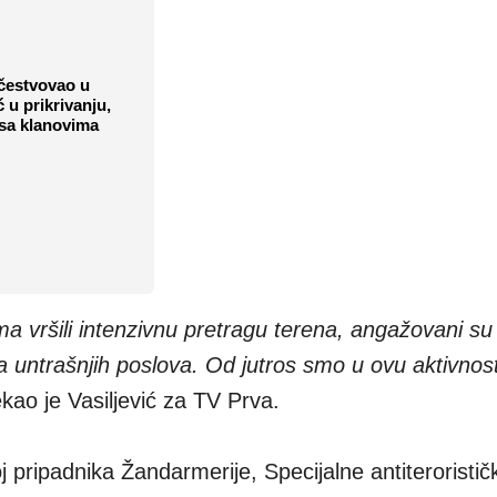
učestvovao u
 u prikrivanju,
 sa klanovima
 vršili intenzivnu pretragu terena, angažovani su 
va untrašnjih poslova. Od jutros smo u ovu aktivnost u
ekao je Vasiljević za TV Prva.
oj pripadnika Žandarmerije, Specijalne antiteroristič