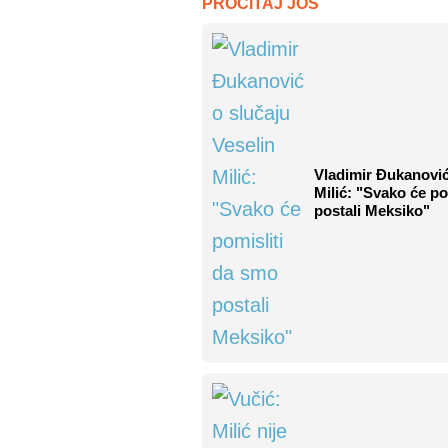
PROČITAJ JOŠ
Vladimir Đukanović
Milić: "Svako će po
postali Meksiko"