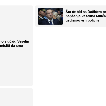
Šta će biti sa Dačićem p
hapšenja Veselina Milića
uzdrmao vrh policije
 o slučaju Veselin
misliti da smo