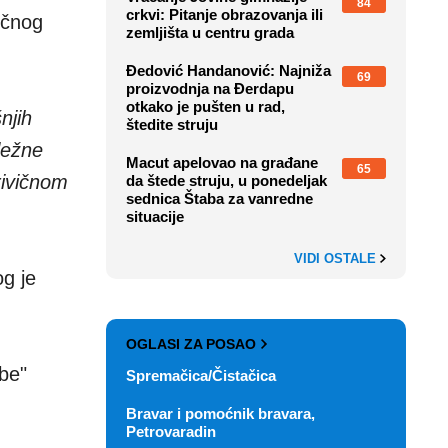
84
crkvi: Pitanje obrazovanja ili
ičnog
zemljišta u centru grada
Đedović Handanović: Najniža
69
proizvodnja na Đerdapu
otkako je pušten u rad,
njih
štedite struju
ležne
Macut apelovao na građane
65
rivičnom
da štede struju, u ponedeljak
sednica Štaba za vanredne
situacije
VIDI OSTALE
og je
OGLASI ZA POSAO
be"
Spremačica/Čistačica
Bravar i pomoćnik bravara,
Petrovaradin