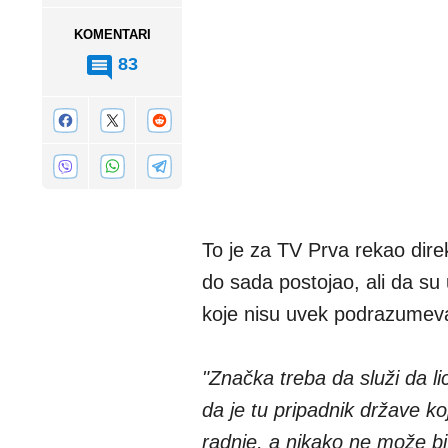
KOMENTARI
83
To je za TV Prva rekao direk
do sada postojao, ali da su
koje nisu uvek podrazumev
"Značka treba da služi da 
da je tu pripadnik države ko
radnje, a nikako ne može bi