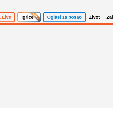
 Live
Igrice
Oglasi za posao
Život
Za