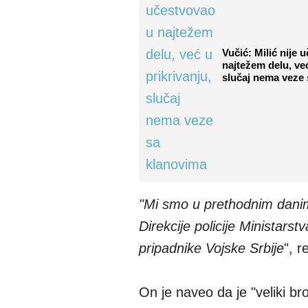
Vučić: Milić nije 
najtežem delu, već
slučaj nema veze
"Mi smo u prethodnim danima
Direkcije policije Ministarst
pripadnike Vojske Srbije
", r
On je naveo da je "veliki br