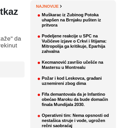
NAJNOVIJE
otkaz
Muškarac iz Zubinog Potoka
uhapšen na Brnjaku pušten iz
pritvora
Podeljene reakcije u SPC na
kaže" da
Vučićeve izjave o Crkvi i litijama:
ekinut
Mitropolija ga kritikuje, Eparhija
zahvalna
Kecmanović završio učešće na
Mastersu u Montrealu
Požar i kod Leskovca, građani
uznemireni zbog dima
Fifa demantovala da je Infantino
obećao Maroku da bude domaćin
finala Mundijala 2030.
Operativni tim: Nema opsnosti od
nestašica struje i vode, ugrožen
rečni saobraćaj