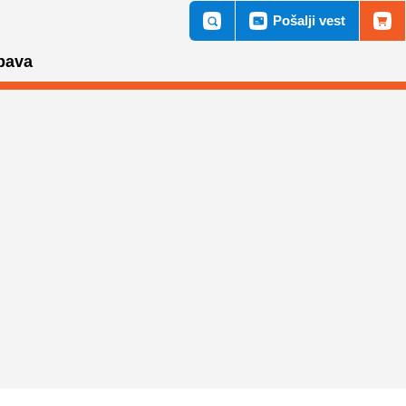
Pošalji vest
bava