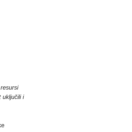
resursi
ključili i
ke