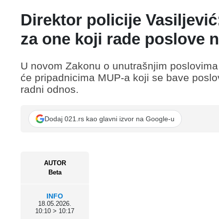
Direktor policije Vasiljevi
za one koji rade poslove 
U novom Zakonu o unutrašnjim poslovima b
će pripadnicima MUP-a koji se bave poslo
radni odnos.
Dodaj 021.rs kao glavni izvor na Google-u
AUTOR
Beta
INFO
18.05.2026.
10:10 > 10:17