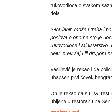
rukovodioca o svakom saznan
dela.
"
Građanin može i treba i po
poslova o onome što je uoči
rukovodioce i Ministarstvo 
delu, prekršaju ili drugom 
Vasiljević je rekao i da poli
uhapšen prvi čovek beograds
On je rekao da su "svi res
ubijene u restoranu na Senj