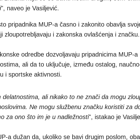
i
", naveo je Vasiljević.
sto pripadnika MUP-a časno i zakonito obavlja svoj
oji zloupotrebljavaju i zakonska ovlašćenja i značku.
konske odredbe dozvoljavaju pripadnicima MUP-a i 
stima, ali da to uključuje, između ostalog, naučno
du i sportske aktivnosti.
elatnostima, ali nikako to ne znači da mogu zloup
poslovima. Ne mogu službenu značku koristiti za d
mo za ono što im je u nadležnosti
", istakao je Vasilje
UP-a dužan da, ukoliko se bavi drugim poslom, oba