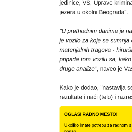
jedinice, VS, Uprave krimina
jezera u okolni Beograda".
"U prethodnim danima je na
je vozilo za koje se sumnja d
materijalnih tragova - hiru
pripada tom vozilu sa, kako
druge analize
", naveo je Vas
Kako je dodao, "nastavlja s
rezultate i naći (telo) i razre
OGLASI RADNO MESTO!
Ukoliko imate potrebu za radnom s
posao.