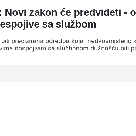
ć: Novi zakon će predvideti - 
nespojive sa službom
iti precizirana odredba koja "nedvosmisleno 
vima nespojivim sa službenom dužnošću biti pr