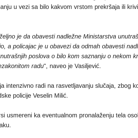
ju u vezi sa bilo kakvom vrstom prekršaja ili kriv
željno je da obavesti nadležne Ministarstva unutraš
o, a policajac je u obavezi da odmah obavesti nad
unutrašnjih poslova o bilo kom saznanju o nekom k
nezakonitom radu
", naveo je Vasiljević.
cija intenzivno radi na rasvetljavanju slučaja, zbog k
ke policije Veselin Milić.
ursi usmereni ka eventualnom pronalaženju tela oso
aku.