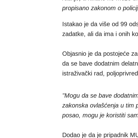
propisano zakonom o policij
Istakao je da više od 99 od
zadatke, ali da ima i onih k
Objasnio je da postojeće za
da se bave dodatnim delatno
istraživački rad, poljoprivre
"Mogu da se bave dodatnim d
zakonska ovlašćenja u tim 
posao, mogu je koristiti sa
Dodao je da je pripadnik M