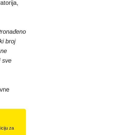
atorija,
 Pronađeno
ki broj
 ne
i sve
ivne
ciju za