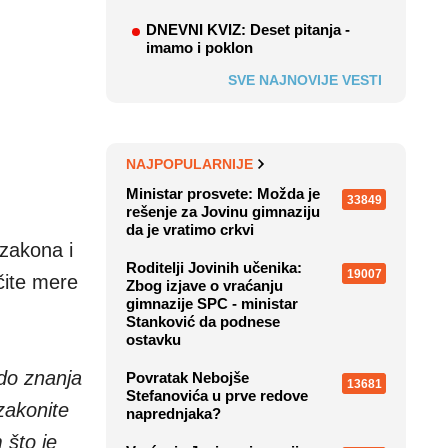
DNEVNI KVIZ: Deset pitanja -
imamo i poklon
SVE NAJNOVIJE VESTI
NAJPOPULARNIJE
Ministar prosvete: Možda je
33849
rešenje za Jovinu gimnaziju
da je vratimo crkvi
 zakona i
Roditelji Jovinih učenika:
19007
čite mere
Zbog izjave o vraćanju
gimnazije SPC - ministar
Stanković da podnese
ostavku
do znanja
Povratak Nebojše
13681
Stefanovića u prve redove
zakonite
naprednjaka?
 što je