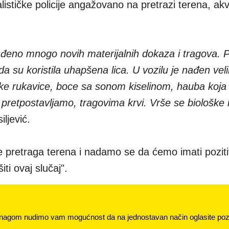
lističke policije angažovano na pretrazi terena, akv
đeno mnogo novih materijalnih dokaza i tragova.
a su koristila uhapšena lica. U vozilu je nađen veli
rške rukavice, boce sa sonom kiselinom, hauba koja
 pretpostavljamo, tragovima krvi. Vrše se biološke 
iljević.
e pretraga terena i nadamo se da ćemo imati pozit
šiti ovaj slučaj".
nagom nudimo vam mogućnost da na jednostavan način oglasite pozi