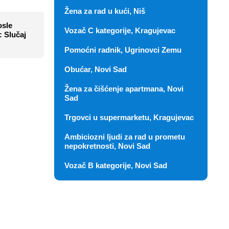
Žena za rad u kući, Niš
osle
Vozač C kategorije, Kragujevac
: Slučaj
Pomoćni radnik, Ugrinovci Zemu
Obućar, Novi Sad
Žena za čišćenje apartmana, Novi
Sad
Trgovci u supermarketu, Kragujevac
Ambiciozni ljudi za rad u prometu
nepokretnosti, Novi Sad
Vozač B kategorije, Novi Sad