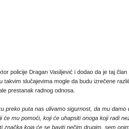
tor policije Dragan Vasiljević i dodao da je taj član
 u takvim slučajevima mogle da budu izrečene razli
ale prestanak radnog odnosa.
licu preko puta nas ulivamo sigurnost, da mu damo 
ji će mu pomoći, koji će uhapsiti onoga koji radi ne
ti značka koja će se baviti nečim drugim, sem onim