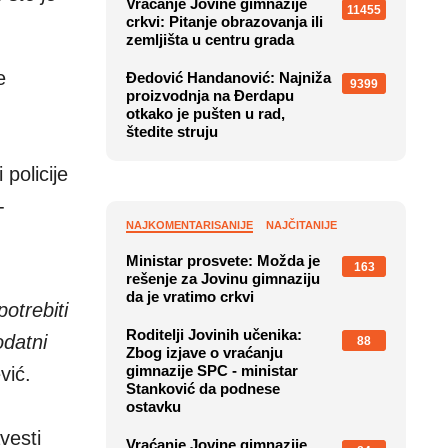
Vraćanje Jovine gimnazije
11455
crkvi: Pitanje obrazovanja ili
zemljišta u centru grada
e
Đedović Handanović: Najniža
9399
proizvodnja na Đerdapu
otkako je pušten u rad,
štedite struju
policije
-
NAJKOMENTARISANIJE
NAJČITANIJE
Ministar prosvete: Možda je
163
rešenje za Jovinu gimnaziju
da je vratimo crkvi
otrebiti
Roditelji Jovinih učenika:
odatni
88
Zbog izjave o vraćanju
gimnazije SPC - ministar
vić.
Stanković da podnese
ostavku
vesti
Vraćanje Jovine gimnazije