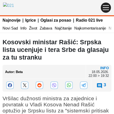
Najnovije
|
Igrice
|
Oglasi za posao
|
Radio 021 live
Novi Sad
Info
Život
Zabava
Najčitanije
Najkomentarisanije
Naj
Kosovski ministar Rašić: Srpska
lista ucenjuje i tera Srbe da glasaju
za tu stranku
INFO
Autor
:
Beta
18.05.2026.
22:00 > 19:32
3
Vršilac dužnosti ministra za zajednice i
povratak u Vladi Kosova Nenad Rašić
optužio je Srpsku listu za "sistemski pritisak