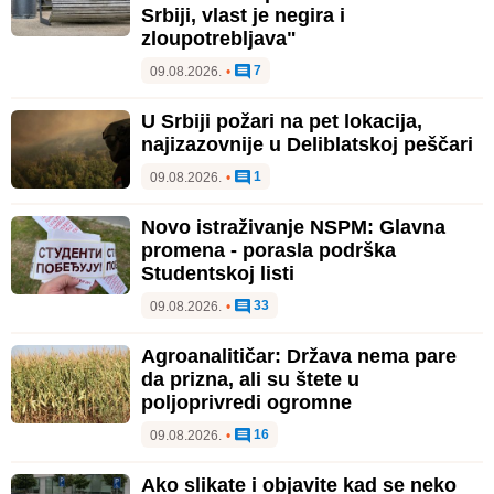
Srbiji, vlast je negira i
zloupotrebljava"
7
09.08.2026.
•
U Srbiji požari na pet lokacija,
najizazovnije u Deliblatskoj peščari
1
09.08.2026.
•
Novo istraživanje NSPM: Glavna
promena - porasla podrška
Studentskoj listi
33
09.08.2026.
•
Agroanalitičar: Država nema pare
da prizna, ali su štete u
poljoprivredi ogromne
16
09.08.2026.
•
Ako slikate i objavite kad se neko