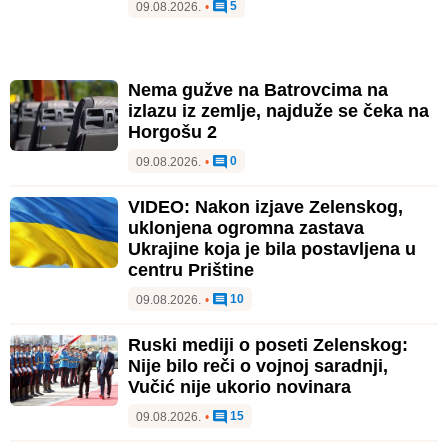
5
09.08.2026.
•
Nema gužve na Batrovcima na
izlazu iz zemlje, najduže se čeka na
Horgošu 2
0
09.08.2026.
•
VIDEO: Nakon izjave Zelenskog,
uklonjena ogromna zastava
Ukrajine koja je bila postavljena u
centru Prištine
10
09.08.2026.
•
Ruski mediji o poseti Zelenskog:
Nije bilo reči o vojnoj saradnji,
Vučić nije ukorio novinara
15
09.08.2026.
•