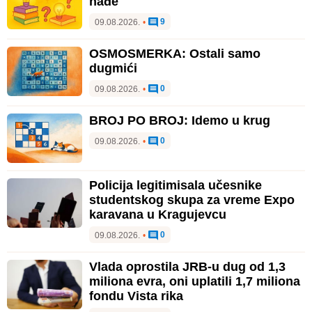
nađe
9
09.08.2026.
•
OSMOSMERKA: Ostali samo
dugmići
0
09.08.2026.
•
BROJ PO BROJ: Idemo u krug
0
09.08.2026.
•
Policija legitimisala učesnike
studentskog skupa za vreme Expo
karavana u Kragujevcu
0
09.08.2026.
•
Vlada oprostila JRB-u dug od 1,3
miliona evra, oni uplatili 1,7 miliona
fondu Vista rika