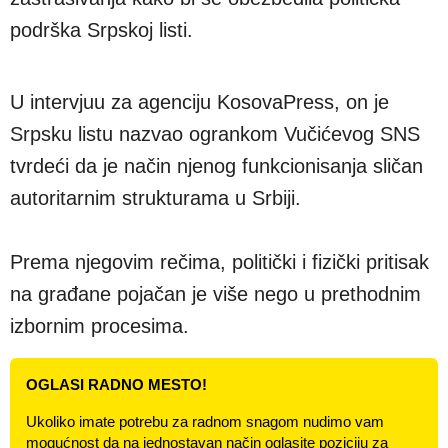
podrška Srpskoj listi.
U intervjuu za agenciju KosovaPress, on je
Srpsku listu nazvao ogrankom Vučićevog SNS
tvrdeći da je način njenog funkcionisanja sličan
autoritarnim strukturama u Srbiji.
Prema njegovim rečima, politički i fizički pritisak
na građane pojačan je više nego u prethodnim
izbornim procesima.
OGLASI RADNO MESTO!
Ukoliko imate potrebu za radnom snagom nudimo vam
mogućnost da na jednostavan način oglasite poziciju za