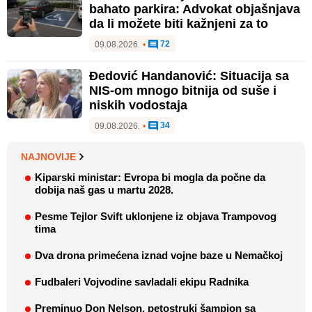
bahato parkira: Advokat objašnjava
da li možete biti kažnjeni za to
72
09.08.2026.
•
Đedović Handanović: Situacija sa
NIS-om mnogo bitnija od suše i
niskih vodostaja
34
09.08.2026.
•
NAJNOVIJE
Kiparski ministar: Evropa bi mogla da počne da
dobija naš gas u martu 2028.
Pesme Tejlor Svift uklonjene iz objava Trampovog
tima
Dva drona primećena iznad vojne baze u Nemačkoj
Fudbaleri Vojvodine savladali ekipu Radnika
Preminuo Don Nelson, petostruki šampion sa