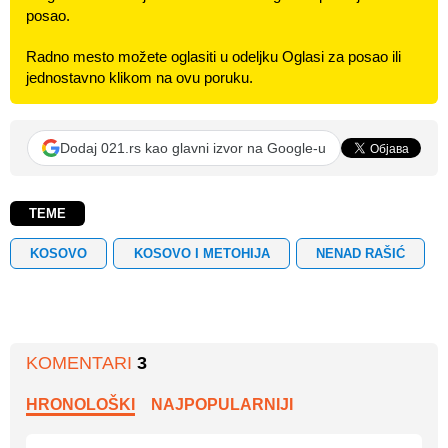
posao.
Radno mesto možete oglasiti u odeljku Oglasi za posao ili
jednostavno klikom na ovu poruku.
Dodaj 021.rs kao glavni izvor na Google-u
TEME
KOSOVO
KOSOVO I METOHIJA
NENAD RAŠIĆ
KOMENTARI
3
HRONOLOŠKI
NAJPOPULARNIJI