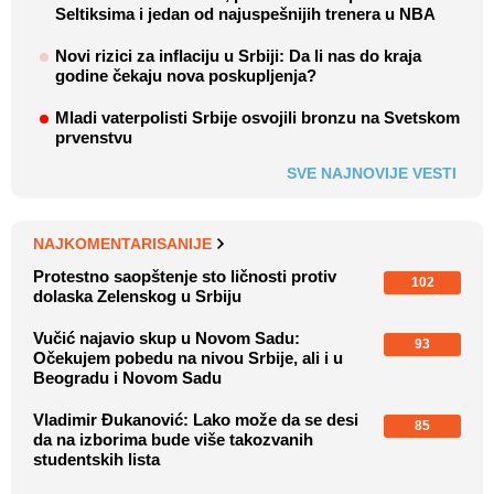
Seltiksima i jedan od najuspešnijih trenera u NBA
Novi rizici za inflaciju u Srbiji: Da li nas do kraja
godine čekaju nova poskupljenja?
Mladi vaterpolisti Srbije osvojili bronzu na Svetskom
prvenstvu
SVE NAJNOVIJE VESTI
NAJKOMENTARISANIJE
Protestno saopštenje sto ličnosti protiv
102
dolaska Zelenskog u Srbiju
Vučić najavio skup u Novom Sadu:
93
Očekujem pobedu na nivou Srbije, ali i u
Beogradu i Novom Sadu
Vladimir Đukanović: Lako može da se desi
85
da na izborima bude više takozvanih
studentskih lista