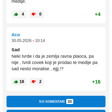
medije.
+4
4
0
Aco
30.05.2026
•
10:14
Sad
Neki tvrde i da je zemlja ravna plaoca, pa
nije , tvrdi covek koji je prodao te medije pa
sad nesto moralise , ejjj.!?
+16
18
2
33
SVI KOMENTARI