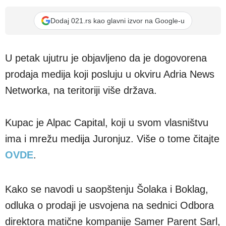
Dodaj 021.rs kao glavni izvor na Google-u
U petak ujutru je objavljeno da je dogovorena
prodaja medija koji posluju u okviru Adria News
Networka, na teritoriji više država.
Kupac je Alpac Capital, koji u svom vlasništvu
ima i mrežu medija Juronjuz. Više o tome čitajte
OVDE
.
Kako se navodi u saopštenju Šolaka i Boklag,
odluka o prodaji je usvojena na sednici Odbora
direktora matične kompanije Samer Parent Sarl,