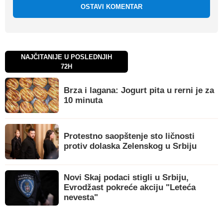
OSTAVI KOMENTAR
NAJČITANIJE U POSLEDNJIH
72H
Brza i lagana: Jogurt pita u rerni je za
10 minuta
Protestno saopštenje sto ličnosti
protiv dolaska Zelenskog u Srbiju
Novi Skaj podaci stigli u Srbiju,
Evrodžast pokreće akciju "Leteća
nevesta"