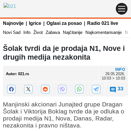
Najnovije
|
Igrice
|
Oglasi za posao
|
Radio 021 live
Novi Sad
Info
Život
Zabava
Najčitanije
Najkomentarisanije
Naj
Šolak tvrdi da je prodaja N1, Nove i
drugih medija nezakonita
INFO
Autor
:
021.rs
29.05.2026.
10:03 > 10:03
33
Manjinski akcionari Junajted grupe Dragan
Šolak i Viktorija Boklag tvrde da je odluka o
prodaji medija N1, Nova, Danas, Radar,
nezakonita i pravno ništava.