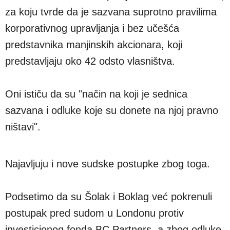
za koju tvrde da je sazvana suprotno pravilima
korporativnog upravljanja i bez učešća
predstavnika manjinskih akcionara, koji
predstavljaju oko 42 odsto vlasništva.
Oni ističu da su "način na koji je sednica
sazvana i odluke koje su donete na njoj pravno
ništavi".
Najavljuju i nove sudske postupke zbog toga.
Podsetimo da su Šolak i Boklag već pokrenuli
postupak pred sudom u Londonu protiv
investicionog fonda BC Partners, a zbog odluke