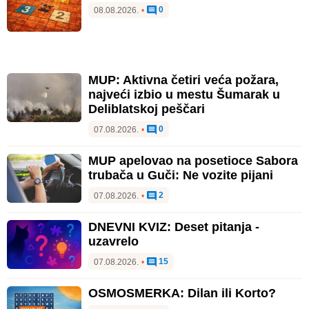
0
08.08.2026.
•
MUP: Aktivna četiri veća požara,
najveći izbio u mestu Šumarak u
Deliblatskoj peščari
0
07.08.2026.
•
MUP apelovao na posetioce Sabora
trubača u Guči: Ne vozite pijani
2
07.08.2026.
•
DNEVNI KVIZ: Deset pitanja -
uzavrelo
15
07.08.2026.
•
OSMOSMERKA: Dilan ili Korto?