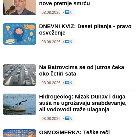
nove pretnje smrću
0
08.08.2026.
•
DNEVNI KVIZ: Deset pitanja - pravo
osveženje
0
08.08.2026.
•
Na Batrovcima se od jutros čeka
oko četiri sata
0
08.08.2026.
•
Hidrogeolog: Nizak Dunav i duga
suša ne ugrožavaju snabdevanje,
ali vodovodi traže ulaganja
0
08.08.2026.
•
OSMOSMERKA: Teške reči