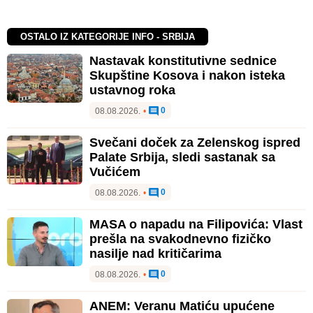
OSTALO IZ KATEGORIJE INFO - SRBIJA
Nastavak konstitutivne sednice
Skupštine Kosova i nakon isteka
ustavnog roka
0
08.08.2026.
•
Svečani doček za Zelenskog ispred
Palate Srbija, sledi sastanak sa
Vučićem
0
08.08.2026.
•
MASA o napadu na Filipovića: Vlast
prešla na svakodnevno fizičko
nasilje nad kritičarima
0
08.08.2026.
•
ANEM: Veranu Matiću upućene