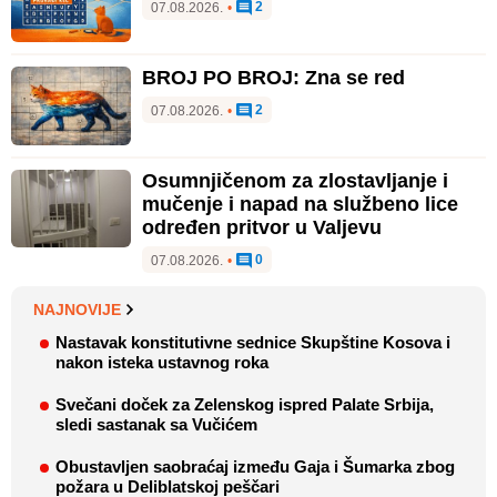
2
07.08.2026.
•
BROJ PO BROJ: Zna se red
2
07.08.2026.
•
Osumnjičenom za zlostavljanje i
mučenje i napad na službeno lice
određen pritvor u Valjevu
0
07.08.2026.
•
NAJNOVIJE
Nastavak konstitutivne sednice Skupštine Kosova i
nakon isteka ustavnog roka
Svečani doček za Zelenskog ispred Palate Srbija,
sledi sastanak sa Vučićem
Obustavljen saobraćaj između Gaja i Šumarka zbog
požara u Deliblatskoj peščari