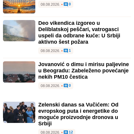
0
08.08.2026.
•
Deo vikendica izgoreo u
Deliblatskoj peščari, vatrogasci
uspeli da odbrane kuće: U Srbiji
aktivno šest požara
1
08.08.2026.
•
Jovanović o dimu i mirisu paljevine
u Beogradu: Zabeleženo povećanje
nekih PM10 čestica
0
08.08.2026.
•
Zelenski danas sa Vučićem: Od
evropskog puta i energetike do
moguće proizvodnje dronova u
Srbiji
12
08.08.2026.
•