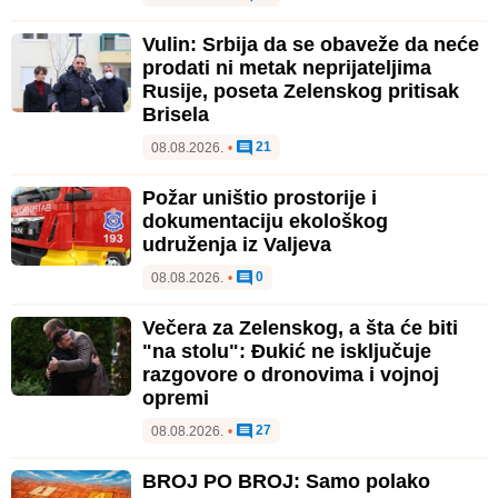
Vulin: Srbija da se obaveže da neće
prodati ni metak neprijateljima
Rusije, poseta Zelenskog pritisak
Brisela
21
08.08.2026.
•
Požar uništio prostorije i
dokumentaciju ekološkog
udruženja iz Valjeva
0
08.08.2026.
•
Večera za Zelenskog, a šta će biti
"na stolu": Đukić ne isključuje
razgovore o dronovima i vojnoj
opremi
27
08.08.2026.
•
BROJ PO BROJ: Samo polako