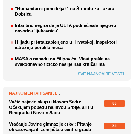
"Humanitarni ponedeljak" na Štrandu za Lazara
Dobrića
Infantino negira da je UEFA podmićivala njegovu
navodnu 'ljubavnicu'
Hiljadu pršuta zaplenjeno u Hrvatskoj, inspektori
istražuju poreklo mesa
MASA o napadu na Filipovića: Vlast prešla na
svakodnevno fizičko nasilje nad kritičarima
SVE NAJNOVIJE VESTI
NAJKOMENTARISANIJE
Vučić najavio skup u Novom Sadu:
88
Očekujem pobedu na nivou Srbije, ali i u
Beogradu i Novom Sadu
Vraćanje Jovine gimnazije crkvi: Pitanje
85
obrazovanja ili zemljišta u centru grada