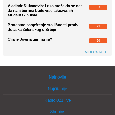
Vladimir Đukanović: Lako može da se desi
83
da na izborima bude više takozvanih
studentskih lista
Protestno saopštenje sto ličnosti protiv
71
dolaska Zelenskog u Srbiju
Čija je Jovina gimnazija?
60
VIDI OSTALE
Najnovije
Najčitanije
Radio 021 live
Shopins