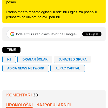
posao.
Radno mesto možete oglasiti u odeljku Oglasi za posao ili
jednostavno klikom na ovu poruku.
Dodaj 021.rs kao glavni izvor na Google-u
TEME
N1
DRAGAN ŠOLAK
JUNAJTED GRUPA
ADRIA NEWS NETWORK
ALPAC CAPITAL
KOMENTARI
33
HRONOLOŠKI
NAJPOPULARNIJI