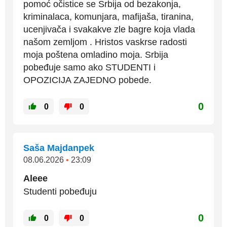
pomoć očistice se Srbija od bezakonja,
kriminalaca, komunjara, mafijaša, tiranina,
ucenjivača i svakakve zle bagre koja vlada
našom zemljom . Hristos vaskrse radosti
moja poštena omladino moja. Srbija
pobeđuje samo ako STUDENTI i
OPOZICIJA ZAJEDNO pobede.
0
0
0
Saša Majdanpek
08.06.2026
•
23:09
Aleee
Studenti pobeđuju
0
0
0