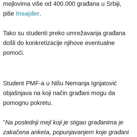
mejlovima više od 400.000 građana u Srbiji,
piše
Insajder
.
Tako su studenti preko umrežavanja građana
došli do konkretizacije njihove eventualne
pomoći.
Student PMF-a u Nišu Nemanja Ignjatović
objašnjava na koji način građani mogu da
pomognu pokretu.
"
Na poslednji mejl koji je stigao građanima je
zakačena anketa, popunjavanjem koje građani