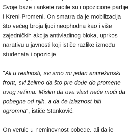
Svoje baze i ankete radile su i opozicione partije
i Kreni-Promeni. On smatra da je mobilizacija
što većeg broja ljudi neophodna kao i više
zajedničkih akcija antivladinog bloka, uprkos
narativu u javnosti koji ističe razlike između
studenata i opozicije.
"
Ali u realnosti, svi smo mi jedan antirežimski
front, svi želimo da što pre dođe do promene
ovog režima. Mislim da ova vlast neće moći da
pobegne od njih, a da će izlaznost biti
ogromna
", ističe Stanković.
On veruje u neminovnost pobede, ali da je