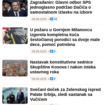
Zagrađanin: Glavni odbor SPS
jednoglasno podržao Dačića o
samostalnom izlasku na izbore
32
08.08.2026.
•
U požaru u Gornjem Milanovcu
izgorela kompletna kuća
šestočlanoj porodici sa dvoje male
dece, pomoć potrebna
0
08.08.2026.
•
Nastavak konstitutivne sednice
Skupštine Kosova i nakon isteka
ustavnog roka
0
08.08.2026.
•
Svečani doček za Zelenskog ispred
Palate Srbija, sledi sastanak sa
Vučićem