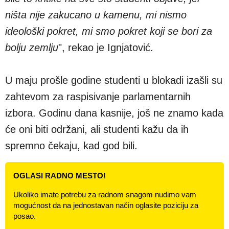
ništa nije zakucano u kamenu, mi nismo
ideološki pokret, mi smo pokret koji se bori za
bolju zemlju
", rekao je Ignjatović.
U maju prošle godine studenti u blokadi izašli su
zahtevom za raspisivanje parlamentarnih
izbora. Godinu dana kasnije, još ne znamo kada
će oni biti održani, ali studenti kažu da ih
spremno čekaju, kad god bili.
OGLASI RADNO MESTO!
Ukoliko imate potrebu za radnom snagom nudimo vam
mogućnost da na jednostavan način oglasite poziciju za
posao.