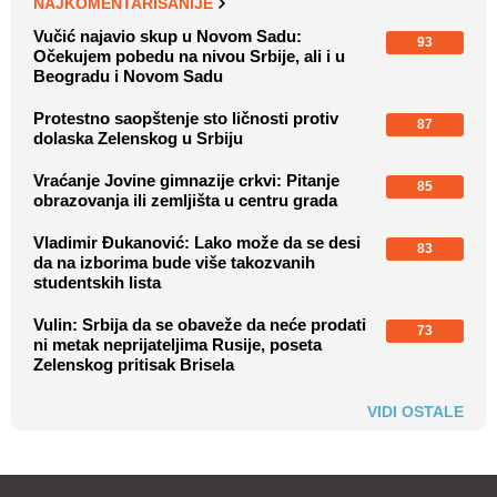
NAJKOMENTARISANIJE
Vučić najavio skup u Novom Sadu:
93
Očekujem pobedu na nivou Srbije, ali i u
Beogradu i Novom Sadu
Protestno saopštenje sto ličnosti protiv
87
dolaska Zelenskog u Srbiju
Vraćanje Jovine gimnazije crkvi: Pitanje
85
obrazovanja ili zemljišta u centru grada
Vladimir Đukanović: Lako može da se desi
83
da na izborima bude više takozvanih
studentskih lista
Vulin: Srbija da se obaveže da neće prodati
73
ni metak neprijateljima Rusije, poseta
Zelenskog pritisak Brisela
VIDI OSTALE