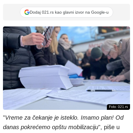
Dodaj 021.rs kao glavni izvor na Google-u
Foto: 021.rs
"
Vreme za čekanje je isteklo. Imamo plan! Od
danas pokrećemo opštu mobilizaciju
", piše u