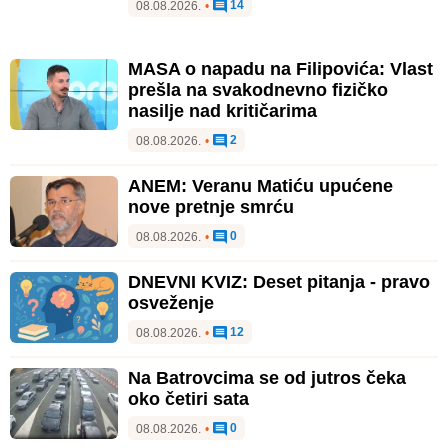
14
08.08.2026.
•
MASA o napadu na Filipovića: Vlast
prešla na svakodnevno fizičko
nasilje nad kritičarima
2
08.08.2026.
•
ANEM: Veranu Matiću upućene
nove pretnje smrću
0
08.08.2026.
•
DNEVNI KVIZ: Deset pitanja - pravo
osveženje
12
08.08.2026.
•
Na Batrovcima se od jutros čeka
oko četiri sata
0
08.08.2026.
•