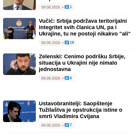
1
08.08.2026.
•
Vučić: Srbija podržava teritorijalni
integritet svih članica UN, pa i
Ukrajine, tu ne postoji nikakvo "ali"
18
08.08.2026.
•
Zelenski: Cenimo podršku Srbije,
situacija u Ukrajini nije nimalo
jednostavna
6
08.08.2026.
•
Ustavobranitelji: Saopštenje
Tužilaštva je opstrukcija istine o
smrti Vladimira Cvijana
7
08.08.2026.
•