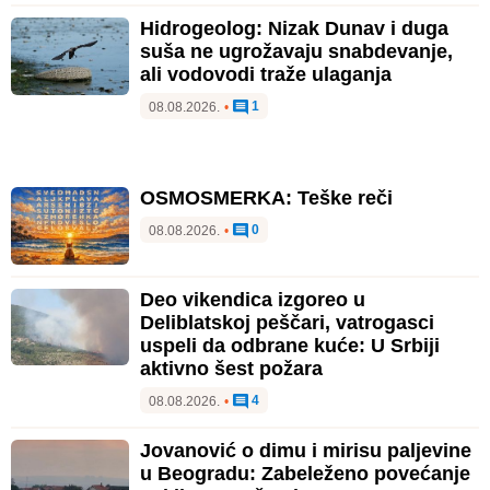
Hidrogeolog: Nizak Dunav i duga
suša ne ugrožavaju snabdevanje,
ali vodovodi traže ulaganja
1
08.08.2026.
•
OSMOSMERKA: Teške reči
0
08.08.2026.
•
Deo vikendica izgoreo u
Deliblatskoj peščari, vatrogasci
uspeli da odbrane kuće: U Srbiji
aktivno šest požara
4
08.08.2026.
•
Jovanović o dimu i mirisu paljevine
u Beogradu: Zabeleženo povećanje