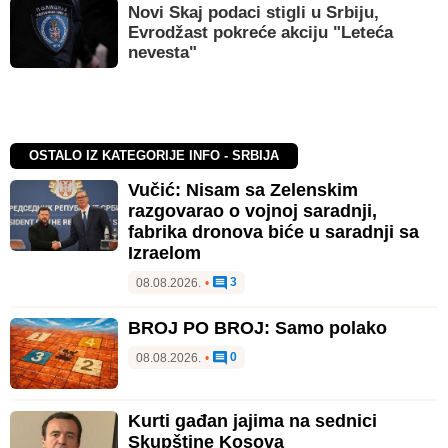
Novi Skaj podaci stigli u Srbiju,
Evrodžast pokreće akciju "Leteća
nevesta"
OSTALO IZ KATEGORIJE INFO - SRBIJA
Vučić: Nisam sa Zelenskim
razgovarao o vojnoj saradnji,
fabrika dronova biće u saradnji sa
Izraelom
3
08.08.2026.
•
BROJ PO BROJ: Samo polako
0
08.08.2026.
•
Kurti gađan jajima na sednici
Skupštine Kosova