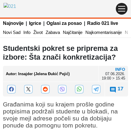
Najnovije
|
Igrice
|
Oglasi za posao
|
Radio 021 live
Novi Sad
Info
Život
Zabava
Najčitanije
Najkomentarisanije
Naj
Studentski pokret se priprema za
izbore: Šta znači konkretizacija?
INFO
Autor
:
Insajder (Jelena Đukić Pejić)
07.06.2026.
19:00 > 15:45
17
Građanima koji su krajem prošle godine
potpisima podržali studente u blokadi, na
svoje mejl adrese počeli su da dobijaju
ponude da pomognu tom pokretu.