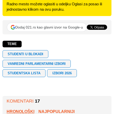
Radno mesto možete oglasiti u odeljku Oglasi za posao ili
jednostavno klikom na ovu poruku.
Dodaj 021.rs kao glavni izvor na Google-u
TEME
STUDENTI U BLOKADI
VANREDNI PARLAMENTARNI IZBORI
STUDENTSKA LISTA
IZBORI 2026
KOMENTARI
17
HRONOLOŠKI
NAJPOPULARNIJI