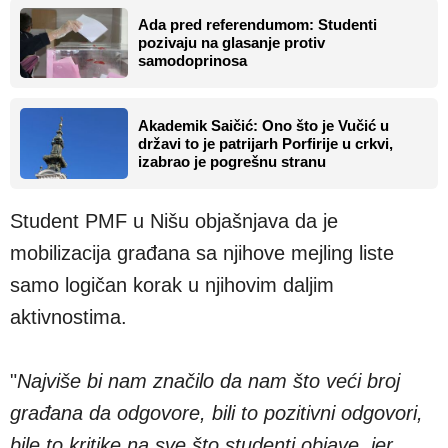
Ada pred referendumom: Studenti
pozivaju na glasanje protiv
samodoprinosa
Akademik Saičić: Ono što je Vučić u
državi to je patrijarh Porfirije u crkvi,
izabrao je pogrešnu stranu
Student PMF u Nišu objašnjava da je
mobilizacija građana sa njihove mejling liste
samo logičan korak u njihovim daljim
aktivnostima.
"
Najviše bi nam značilo da nam što veći broj
građana da odgovore, bili to pozitivni odgovori,
bile to kritike na sve što studenti objave, jer