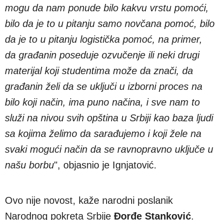
mogu da nam ponude bilo kakvu vrstu pomoći,
bilo da je to u pitanju samo novčana pomoć, bilo
da je to u pitanju logistička pomoć, na primer,
da građanin poseduje ozvučenje ili neki drugi
materijal koji studentima može da znači, da
građanin želi da se uključi u izborni proces na
bilo koji način, ima puno načina, i sve nam to
služi na nivou svih opština u Srbiji kao baza ljudi
sa kojima želimo da sarađujemo i koji žele na
svaki mogući način da se ravnopravno uključe u
našu borbu
", objasnio je Ignjatović.
Ovo nije novost, kaže narodni poslanik
Narodnog pokreta Srbije
Đorđe Stanković
.