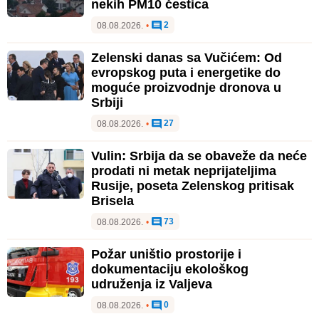
nekih PM10 čestica
2
08.08.2026.
•
Zelenski danas sa Vučićem: Od
evropskog puta i energetike do
moguće proizvodnje dronova u
Srbiji
27
08.08.2026.
•
Vulin: Srbija da se obaveže da neće
prodati ni metak neprijateljima
Rusije, poseta Zelenskog pritisak
Brisela
73
08.08.2026.
•
Požar uništio prostorije i
dokumentaciju ekološkog
udruženja iz Valjeva
0
08.08.2026.
•