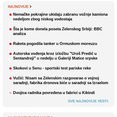
NAJNOVIJE
Nemačke pokrajine ukidaju zabranu vožnje kamiona
nedeljom zbog niskog vodostaja
Šta je kome donela poseta Zelenskog Srbiji: BBC
analiza
Raketa pogodila tanker u Ormuskom moreuzu
Autorska vođenja kroz izložbu "Uroš Predić u
Sentandreji" u nedelju u Galeriji Matice srpske
Skokovi u Senu - sportski test pariske reke
Vučić: Nisam sa Zelenskim razgovarao o vojnoj
saradnji, fabrika dronova biće u saradnji sa Izraelom
Dvojica radnika povređena u fabrici u Kikindi
SVE NAJNOVIJE VESTI