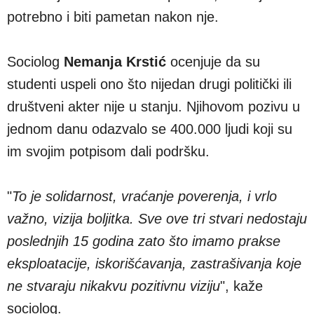
potrebno i biti pametan nakon nje.
Sociolog
Nemanja Krstić
ocenjuje da su
studenti uspeli ono što nijedan drugi politički ili
društveni akter nije u stanju. Njihovom pozivu u
jednom danu odazvalo se 400.000 ljudi koji su
im svojim potpisom dali podršku.
"
To je solidarnost, vraćanje poverenja, i vrlo
važno, vizija boljitka. Sve ove tri stvari nedostaju
poslednjih 15 godina zato što imamo prakse
eksploatacije, iskorišćavanja, zastrašivanja koje
ne stvaraju nikakvu pozitivnu viziju
", kaže
sociolog.