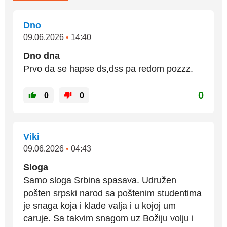
Dno
09.06.2026
•
14:40
Dno dna
Prvo da se hapse ds,dss pa redom pozzz.
0
0
0
Viki
09.06.2026
•
04:43
Sloga
Samo sloga Srbina spasava. Udružen
pošten srpski narod sa poštenim studentima
je snaga koja i klade valja i u kojoj um
caruje. Sa takvim snagom uz Božiju volju i