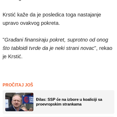
Krstić kaže da je posledica toga nastajanje
upravo ovakvog pokreta.
"
Građani finansiraju pokret, suprotno od onog
što tabloidi tvrde da je neki strani novac
", rekao
je Krstić.
PROČITAJ JOŠ
Đilas: SSP će na izbore u koaliciji sa
proevropskim strankama