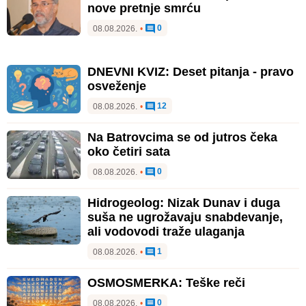
nove pretnje smrću
0
08.08.2026.
•
DNEVNI KVIZ: Deset pitanja - pravo
osveženje
12
08.08.2026.
•
Na Batrovcima se od jutros čeka
oko četiri sata
0
08.08.2026.
•
Hidrogeolog: Nizak Dunav i duga
suša ne ugrožavaju snabdevanje,
ali vodovodi traže ulaganja
1
08.08.2026.
•
OSMOSMERKA: Teške reči
0
08.08.2026.
•