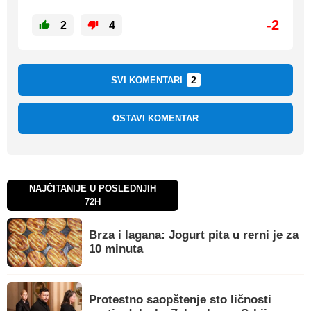
-2
2
4
2
SVI KOMENTARI
OSTAVI KOMENTAR
NAJČITANIJE U POSLEDNJIH
72H
Brza i lagana: Jogurt pita u rerni je za
10 minuta
Protestno saopštenje sto ličnosti