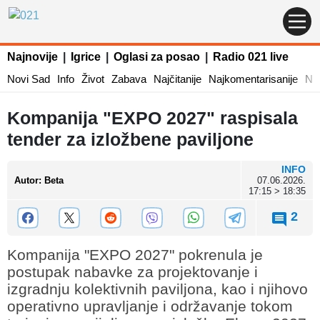
Najnovije
|
Igrice
|
Oglasi za posao
|
Radio 021 live
Novi Sad
Info
Život
Zabava
Najčitanije
Najkomentarisanije
Naj
Kompanija "EXPO 2027" raspisala
tender za izložbene paviljone
INFO
Autor
:
Beta
07.06.2026.
17:15 > 18:35
2
Kompanija "EXPO 2027" pokrenula je
postupak nabavke za projektovanje i
izgradnju kolektivnih paviljona, kao i njihovo
operativno upravljanje i održavanje tokom