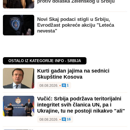
protiv dolaska Zelenskog u Srbiju
Novi Skaj podaci stigli u Srbiju,
Evrodžast pokreće akciju "Leteća
nevesta"
OSTALO IZ KATEGORIJE INFO - SRBIJA
Kurti gađan jajima na sednici
Skupštine Kosova
1
08.08.2026.
•
Vučić: Srbija podržava teritorijalni
integritet svih članica UN, pa i
Ukrajine, tu ne postoji nikakvo "ali"
16
08.08.2026.
•