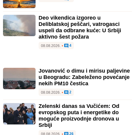
Deo vikendica izgoreo u
Deliblatskoj peščari, vatrogasci
uspeli da odbrane kuće: U Srbiji
aktivno šest požara
4
08.08.2026.
•
Jovanović o dimu i mirisu paljevine
u Beogradu: Zabeleženo povećanje
nekih PM10 čestica
2
08.08.2026.
•
Zelenski danas sa Vučićem: Od
evropskog puta i energetike do
moguće proizvodnje dronova u
Srbiji
26
08.08.2026.
•