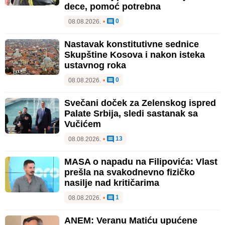
dece, pomoć potrebna
0
08.08.2026.
•
Nastavak konstitutivne sednice
Skupštine Kosova i nakon isteka
ustavnog roka
0
08.08.2026.
•
Svečani doček za Zelenskog ispred
Palate Srbija, sledi sastanak sa
Vučićem
13
08.08.2026.
•
MASA o napadu na Filipovića: Vlast
prešla na svakodnevno fizičko
nasilje nad kritičarima
1
08.08.2026.
•
ANEM: Veranu Matiću upućene