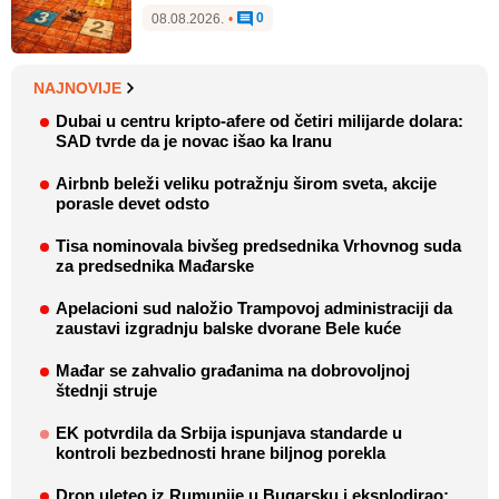
0
08.08.2026.
•
NAJNOVIJE
Dubai u centru kripto-afere od četiri milijarde dolara:
SAD tvrde da je novac išao ka Iranu
Airbnb beleži veliku potražnju širom sveta, akcije
porasle devet odsto
Tisa nominovala bivšeg predsednika Vrhovnog suda
za predsednika Mađarske
Apelacioni sud naložio Trampovoj administraciji da
zaustavi izgradnju balske dvorane Bele kuće
Mađar se zahvalio građanima na dobrovoljnoj
štednji struje
EK potvrdila da Srbija ispunjava standarde u
kontroli bezbednosti hrane biljnog porekla
Dron uleteo iz Rumunije u Bugarsku i eksplodirao: