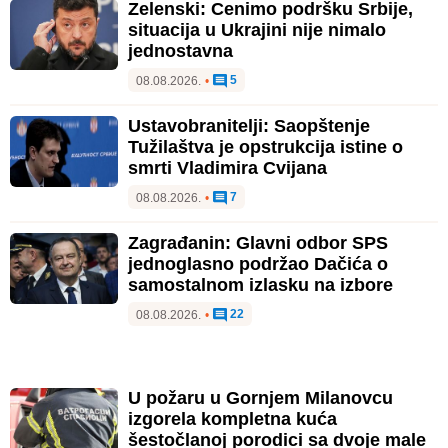
Zelenski: Cenimo podršku Srbije,
situacija u Ukrajini nije nimalo
jednostavna
5
08.08.2026.
•
Ustavobranitelji: Saopštenje
Tužilaštva je opstrukcija istine o
smrti Vladimira Cvijana
7
08.08.2026.
•
Zagrađanin: Glavni odbor SPS
jednoglasno podržao Dačića o
samostalnom izlasku na izbore
22
08.08.2026.
•
U požaru u Gornjem Milanovcu
izgorela kompletna kuća
šestočlanoj porodici sa dvoje male