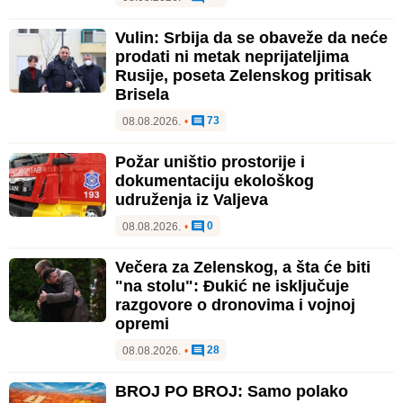
Vulin: Srbija da se obaveže da neće
prodati ni metak neprijateljima
Rusije, poseta Zelenskog pritisak
Brisela
73
08.08.2026.
•
Požar uništio prostorije i
dokumentaciju ekološkog
udruženja iz Valjeva
0
08.08.2026.
•
Večera za Zelenskog, a šta će biti
"na stolu": Đukić ne isključuje
razgovore o dronovima i vojnoj
opremi
28
08.08.2026.
•
BROJ PO BROJ: Samo polako