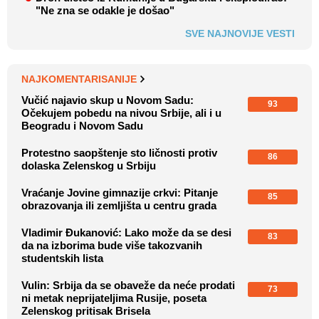
"Ne zna se odakle je došao"
SVE NAJNOVIJE VESTI
NAJKOMENTARISANIJE
Vučić najavio skup u Novom Sadu:
93
Očekujem pobedu na nivou Srbije, ali i u
Beogradu i Novom Sadu
Protestno saopštenje sto ličnosti protiv
86
dolaska Zelenskog u Srbiju
Vraćanje Jovine gimnazije crkvi: Pitanje
85
obrazovanja ili zemljišta u centru grada
Vladimir Đukanović: Lako može da se desi
83
da na izborima bude više takozvanih
studentskih lista
Vulin: Srbija da se obaveže da neće prodati
73
ni metak neprijateljima Rusije, poseta
Zelenskog pritisak Brisela