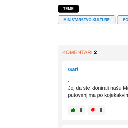
TEME
MINISTARSTVO KULTURE
FO
KOMENTARI
2
Gari
.
Joj da ste klonirali našu M
putovanjima po kojekakv
6
6