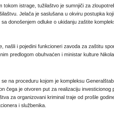
tokom istrage, tužilaštvo je sumnjiči za zloupotre
ilaštvu. Jelača je saslušana u okviru postupka koji
h sa donošenjem odluke o ukidanju zaštite komplek
, našli i pojedini funkcioneri zavoda za zaštitu sp
užnim predlogom obuhvaćen i ministar kulture Nikola
i se na proceduru kojom je kompleksu Generalštab
n čega je otvoren put za realizaciju investicionog 
laštva za organizovani kriminal traje od prošle godine
cionera i službenika.