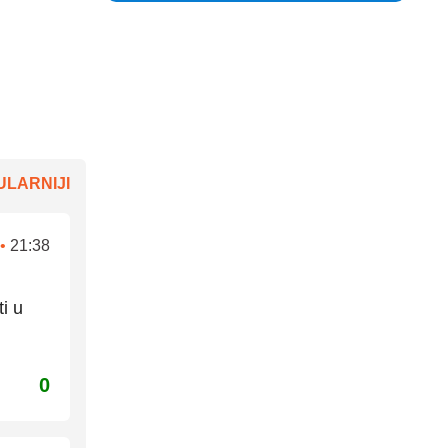
LARNIJI
•
21:38
ti u
0