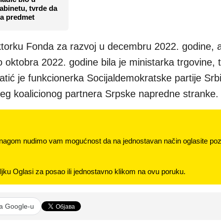
binetu, tvrde da
 na predmet
ktorku Fonda za razvoj u decembru 2022. godine, 
oktobra 2022. godine bila je ministarka trgovine, t
tić je funkcionerka Socijaldemokratske partije Srbi
jeg koalicionog partnera Srpske napredne stranke.
nagom nudimo vam mogućnost da na jednostavan način oglasite pozi
jku Oglasi za posao ili jednostavno klikom na ovu poruku.
na Google-u