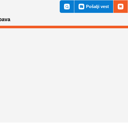
Pošalji vest
bava