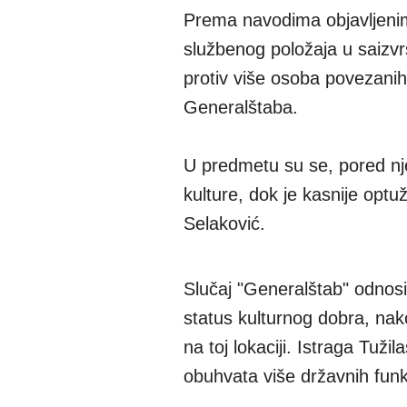
Prema navodima objavljenim 
službenog položaja u saizvrš
protiv više osoba povezani
Generalštaba.
U predmetu su se, pored nje
kulture, dok je kasnije opt
Selaković.
Slučaj "Generalštab" odnos
status kulturnog dobra, nako
na toj lokaciji. Istraga Tuži
obuhvata više državnih funk