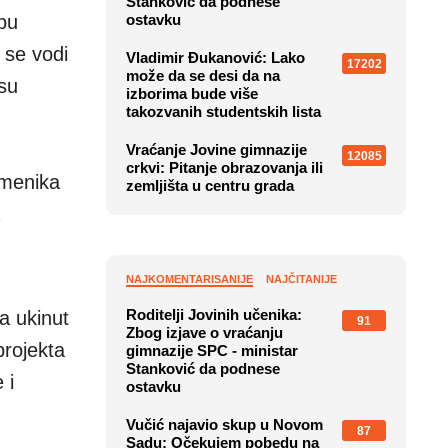
Stanković da podnese
bu
ostavku
 se vodi
Vladimir Đukanović: Lako
17202
može da se desi da na
su
izborima bude više
takozvanih studentskih lista
Vraćanje Jovine gimnazije
12085
crkvi: Pitanje obrazovanja ili
omenika
zemljišta u centru grada
NAJKOMENTARISANIJE
NAJČITANIJE
Roditelji Jovinih učenika:
a ukinut
91
Zbog izjave o vraćanju
projekta
gimnazije SPC - ministar
Stanković da podnese
 i
ostavku
Vučić najavio skup u Novom
87
Sadu: Očekujem pobedu na