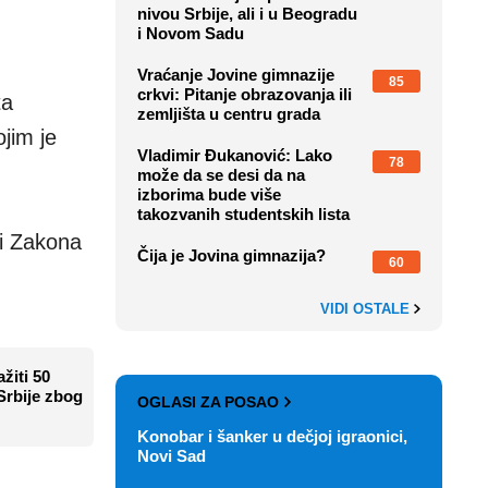
nivou Srbije, ali i u Beogradu
i Novom Sadu
Vraćanje Jovine gimnazije
85
crkvi: Pitanje obrazovanja ili
ta
zemljišta u centru grada
jim je
Vladimir Đukanović: Lako
78
može da se desi da na
izborima bude više
takozvanih studentskih lista
i Zakona
Čija je Jovina gimnazija?
60
VIDI OSTALE
žiti 50
Srbije zbog
OGLASI ZA POSAO
Konobar i šanker u dečjoj igraonici,
Novi Sad