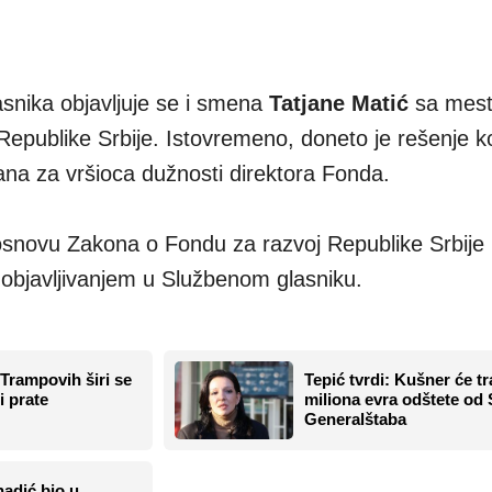
snika objavljuje se i smena
Tatjane Matić
sa mes
Republike Srbije. Istovremeno, doneto je rešenje ko
a za vršioca dužnosti direktora Fonda.
snovu Zakona o Fondu za razvoj Republike Srbije 
 objavljivanjem u Službenom glasniku.
 Trampovih širi se
Tepić tvrdi: Kušner će tra
i prate
miliona evra odštete od 
Generalštaba
adić bio u