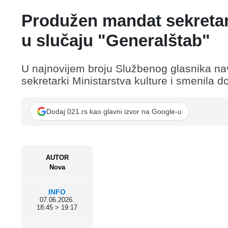
Produžen mandat sekretark
u slučaju "Generalštab"
U najnovijem broju Službenog glasnika nav
sekretarki Ministarstva kulture i smenila 
Dodaj 021.rs kao glavni izvor na Google-u
AUTOR
Nova
INFO
07.06.2026.
18:45 > 19:17