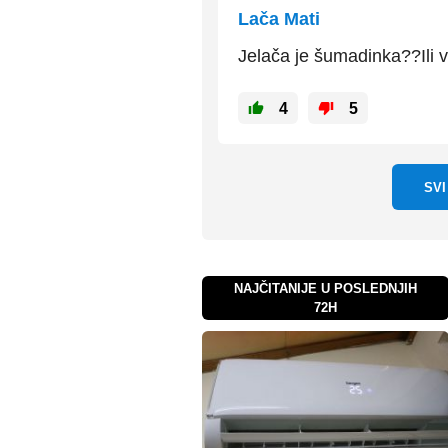
Lača Mati
Jelača je šumadinka??Ili 
4
5
SV
NAJČITANIJE U POSLEDNJIH
72H