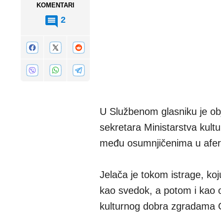
KOMENTARI
2
U Službenom glasniku je obj
sekretara Ministarstva kult
među osumnjičenima u aferi
Jelača je tokom istrage, koj
kao svedok, a potom i kao 
kulturnog dobra zgradama G