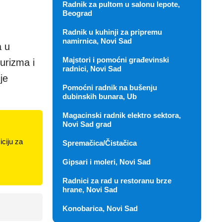
Radnik za pultom u salonu lepote,
Beograd
Radnik u kuhinji za pripremu
namirnica, Novi Sad
a u
Majstori i pomoćni građevinski
urizma i
radnici, Novi Sad
je
Pomoćni radnik na bušenju
dubinskih bunara, Ub
Magacinski radnik elektro sektora,
Novi Sad grad
ciju za
Spremačica/Čistačica
Gipsari i moleri, Novi Sad
Radnici za rad u restoranu brze
hrane, Novi Sad
Konobarica, Novi Sad