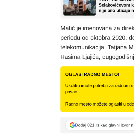
Selakovićevom ka
nije bilo uticaja
Matić je imenovana za dire
periodu od oktobra 2020. do 
telekomunikacija. Tatjana Ma
Rasima Ljajića, dugogodišn
OGLASI RADNO MESTO!
Ukoliko imate potrebu za radnom s
posao.
Radno mesto možete oglasiti u odel
Dodaj 021.rs kao glavni izvor 