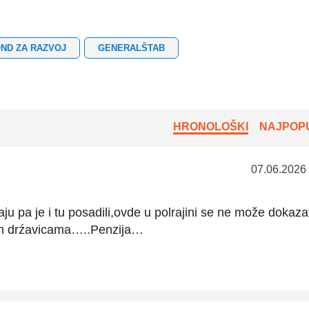
ND ZA RAZVOJ
GENERALŠTAB
HRONOLOŠKI
NAJPOPU
07.06.2026
aju pa je i tu posadili,ovde u polrajini se ne može dokaza
im drźavicama…..Penzija…