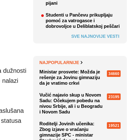
pijani
Studenti u Pančevu prikupljaju
pomoć za vatrogasce i
dobrovoljce u Deliblatskoj peščari
SVE NAJNOVIJE VESTI
NAJPOPULARNIJE
a dužnosti
Ministar prosvete: Možda je
34660
rešenje za Jovinu gimnaziju
 nalazi
da je vratimo crkvi
Vučić najavio skup u Novom
23195
Sadu: Očekujem pobedu na
nivou Srbije, ali i u Beogradu
saslušana
i Novom Sadu
 statusa
Roditelji Jovinih učenika:
19521
Zbog izjave o vraćanju
gimnazije SPC - ministar