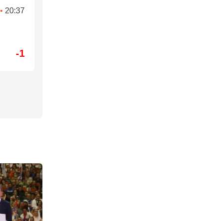
•
20:37
-1