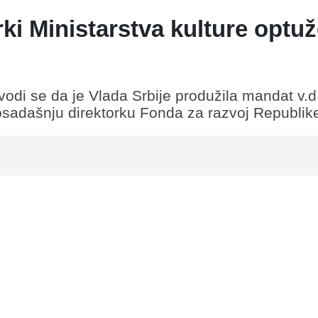
i Ministarstva kulture optu
odi se da je Vlada Srbije produžila mandat v.d
dosadašnju direktorku Fonda za razvoj Republike