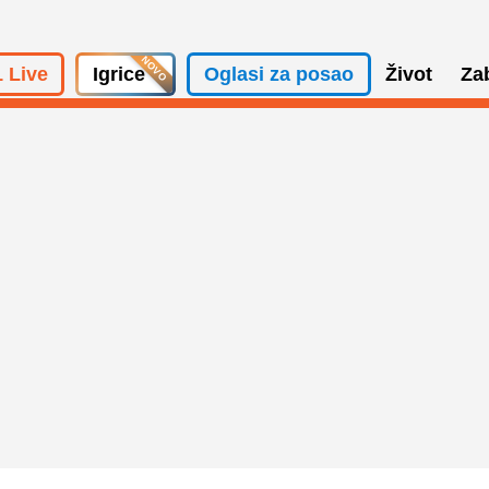
 Live
Igrice
Oglasi za posao
Život
Za