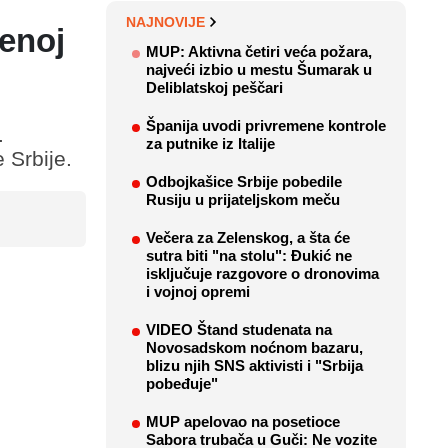
NAJNOVIJE
ženoj
MUP: Aktivna četiri veća požara,
najveći izbio u mestu Šumarak u
Deliblatskoj peščari
Španija uvodi privremene kontrole
.
za putnike iz Italije
 Srbije.
Odbojkašice Srbije pobedile
Rusiju u prijateljskom meču
Večera za Zelenskog, a šta će
sutra biti "na stolu": Đukić ne
isključuje razgovore o dronovima
i vojnoj opremi
VIDEO Štand studenata na
Novosadskom noćnom bazaru,
blizu njih SNS aktivisti i "Srbija
pobeđuje"
MUP apelovao na posetioce
Sabora trubača u Guči: Ne vozite