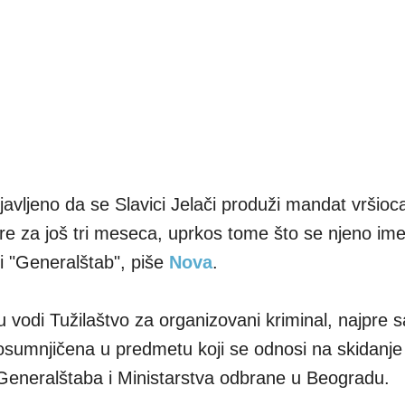
avljeno da se Slavici Jelači produži mandat vršioc
ure za još tri meseca, uprkos tome što se njeno ime
 "Generalštab", piše
Nova
.
u vodi Tužilaštvo za organizovani kriminal, najpre 
osumnjičena u predmetu koji se odnosi na skidanje
eneralštaba i Ministarstva odbrane u Beogradu.