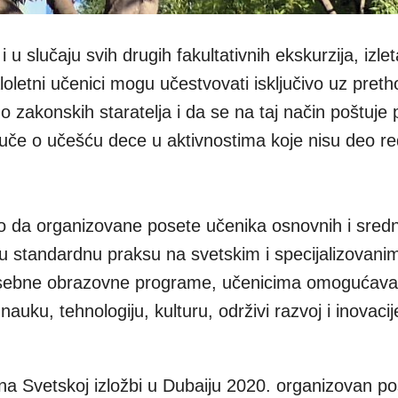
 u slučaju svih drugih fakultativnih ekskurzija, izlet
loletni učenici mogu učestvovati isključivo uz pret
o zakonskih staratelja i da se na taj način poštuje
uče o učešću dece u aktivnostima koje nisu deo r
to da organizovane posete učenika osnovnih i sredn
ju standardnu praksu na svetskim i specijalizovan
osebne obrazovne programe, učenicima omogućava
auku, tehnologiju, kulturu, održivi razvoj i inovacij
na Svetskoj izložbi u Dubaiju 2020. organizovan p