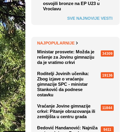
osvojili bronze na EP U23 u
Vroclavu
SVE NAJNOVIJE VESTI
NAJPOPULARNIJE
Ministar prosvete: Možda je
34309
rešenje za Jovinu gimnaziju
da je vratimo crkvi
Roditelji Jovinih učenika:
19136
Zbog izjave o vraćanju
gimnazije SPC - ministar
Stanković da podnese
ostavku
Vraćanje Jovine gimnazije
11844
crkvi: Pitanje obrazovanja ili
zemljišta u centru grada
Đedović Handanović: Najniža
9411