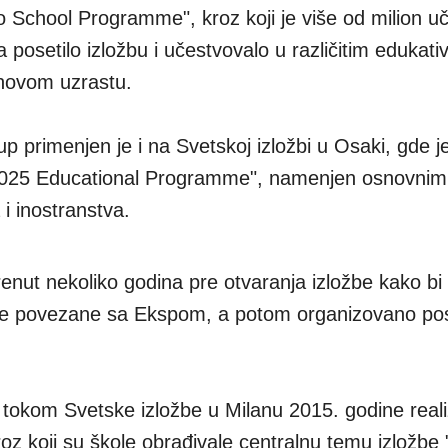
School Programme", kroz koji je više od milion uč
 posetilo izložbu i učestvovalo u različitim edukati
ihovom uzrastu.
up primenjen je i na Svetskoj izložbi u Osaki, gde j
2025 Educational Programme", namenjen osnovnim 
i inostranstva.
enut nekoliko godina pre otvaranja izložbe kako bi 
me povezane sa Ekspom, a potom organizovano pos
e tokom Svetske izložbe u Milanu 2015. godine real
oz koji su škole obrađivale centralnu temu izložbe