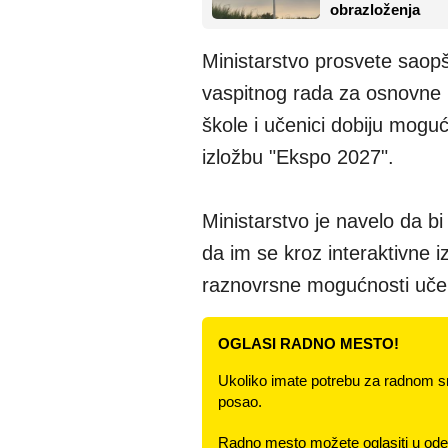
obrazloženja
Ministarstvo prosvete saopš
vaspitnog rada za osnovne 
škole i učenici dobiju mogu
izložbu "Ekspo 2027".
Ministarstvo je navelo da bi
da im se kroz interaktivne 
raznovrsne mogućnosti učenj
OGLASI RADNO MESTO!
Ukoliko imate potrebu za radnom s
posao.
Radno mesto možete oglasiti u odel