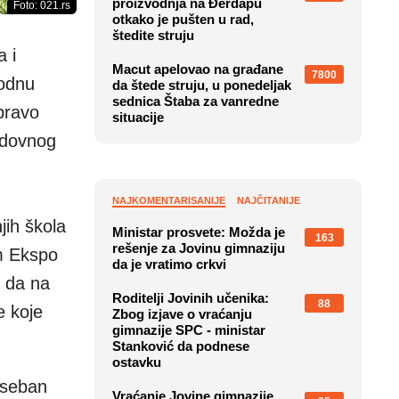
proizvodnja na Đerdapu
Foto: 021.rs
otkako je pušten u rad,
štedite struju
a i
Macut apelovao na građane
7800
hodnu
da štede struju, u ponedeljak
sednica Štaba za vanredne
 pravo
situacije
edovnog
NAJKOMENTARISANIJE
NAJČITANIJE
jih škola
Ministar prosvete: Možda je
163
rešenje za Jovinu gimnaziju
im Ekspo
da je vratimo crkvi
 da na
Roditelji Jovinih učenika:
88
e koje
Zbog izjave o vraćanju
gimnazije SPC - ministar
Stanković da podnese
ostavku
oseban
Vraćanje Jovine gimnazije