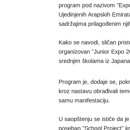
program pod nazivom "Expo 
Ujedinjenih Arapskih Emirata
sadržajima prilagođenim nj
Kako se navodi, sličan prist
organizovan "Junior Expo 
srednjim školama iz Japana 
Program je, dodaje se, pokr
kroz nastavu obrađivali te
samu manifestaciju.
U saopštenju se ističe da j
poseban "School Project" kr