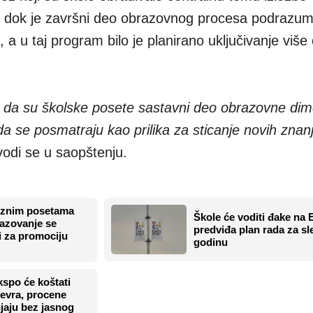
e", dok je završni deo obrazovnog procesa podrazu
a u taj program bilo je planirano uključivanje više
u da su školske posete sastavni deo obrazovne dim
da se posmatraju kao prilika za sticanje novih znanj
vodi se u saopštenju.
eznim posetama
Škole će voditi đake na 
azovanje se
predviđa plan rada za s
ti za promociju
godinu
kspo će koštati
 evra, procene
jaju bez jasnog