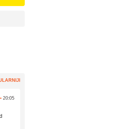
LARNIJI
•
20:05
ad