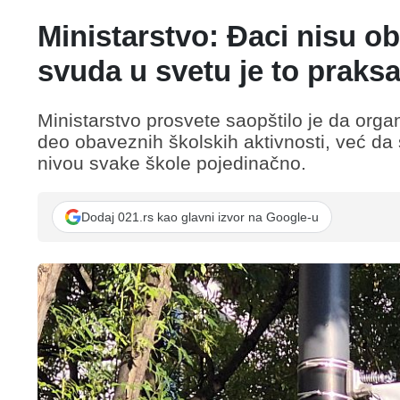
Ministarstvo: Đaci nisu ob
svuda u svetu je to praks
Ministarstvo prosvete saopštilo je da org
deo obaveznih školskih aktivnosti, već d
nivou svake škole pojedinačno.
Dodaj 021.rs kao glavni izvor na Google-u