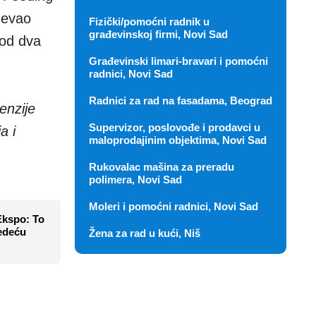
mevao
Fizički/pomoćni radnik u
građevinskoj firmi, Novi Sad
 od dva
Građevinski limari-bravari i pomoćni
radnici, Novi Sad
Radnici za rad na fasadama, Beograd
enzije
Supervizor, poslovođe i prodavci u
a i
maloprodajinim objektima, Novi Sad
Rukovalac mašina za preradu
polimera, Novi Sad
Moleri i pomoćni radnici, Novi Sad
Ekspo: To
ledeću
Žena za rad u kući, Niš