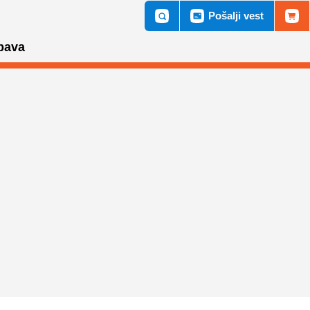
Pošalji vest
bava