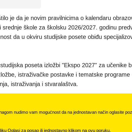
tilo je da je novim pravilnicima o kalendaru obrazo
i srednje škole za školsku 2026/2027. godinu pred
ćnost da u okviru studijske posete obiđu specijaliz
 studijska poseta izložbi "Ekspo 2027" za učenike bil
izložbe, istraživačke postavke i tematske program
a, istraživanja i stvaralaštva.
nagom nudimo vam mogućnost da na jednostavan način oglasite pozi
jku Oglasi za posao ili jednostavno klikom na ovu poruku.