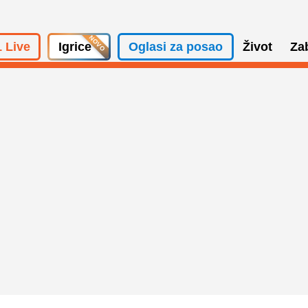
 Live
Igrice
Oglasi za posao
Život
Za