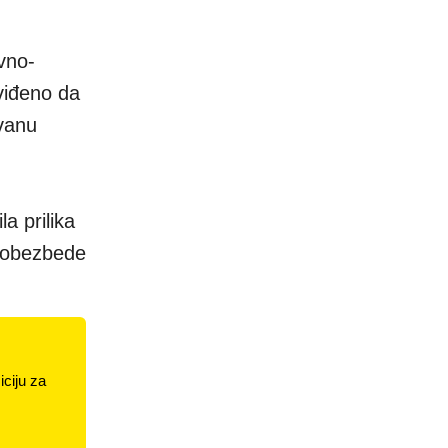
vno-
viđeno da
ovanu
a prilika
e obezbede
ciju za