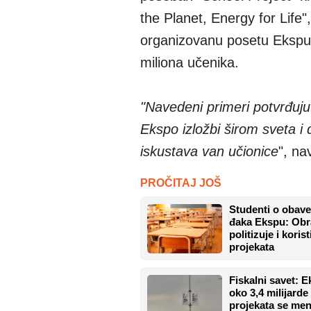
the Planet, Energy for Lif
organizovanu posetu Ekspu, 
miliona učenika.
"Navedeni primeri potvrđuj
Ekspo izložbi širom sveta i 
iskustava van učionice
", na
PROČITAJ JOŠ
Studenti o obav
đaka Ekspu: Obr
politizuje i koris
projekata
Fiskalni savet: E
oko 3,4 milijarde
projekata se men