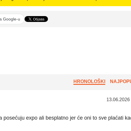
na Google-u
HRONOLOŠKI
NAJPOPU
13.06.2026
a posećuju expo ali besplatno jer će oni to sve plaćati k