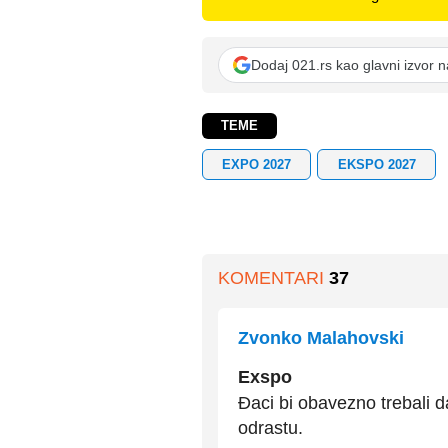
Dodaj 021.rs kao glavni izvor 
TEME
EXPO 2027
EKSPO 2027
KOMENTARI
37
Zvonko Malahovski
Exspo
Đaci bi obavezno trebali d
odrastu.