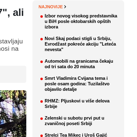
NAJNOVIJE
", ali
Izbor novog visokog predstavnika
u BiH posle oktobarskih opštih
izbora
Novi Skaj podaci stigli u Srbiju,
tavljaju
Evrodžast pokreće akciju "Leteća
nosi na
nevesta"
Automobili na granicama čekaju
od tri sata do 20 minuta
Smrt Vladimira Cvijana tema i
posle osam godina: Tuzilaštvo
objavilo detalje
RHMZ: Pljuskovi u više delova
Srbije
Zelenski u subotu prvi put u
zvaničnoj poseti Srbiji
Strelci Tea Mikec i Uroš Gajić