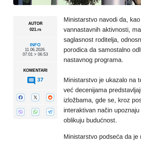
Ministarstvo navodi da, kao i
AUTOR
vannastavnih aktivnosti, ma
021.rs
saglasnost roditelja, odnosn
INFO
porodica da samostalno odl
11.06.2026.
07:01 > 06:53
nastavnog programa.
KOMENTARI
37
Ministarstvo je ukazalo na 
već decenijama predstavlja
izložbama, gde se, kroz p
interaktivan način upoznaju n
oblikuju budućnost.
Ministarstvo podseća da je 