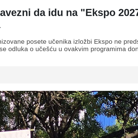
avezni da idu na "Ekspo 2027
a
anizovane posete učenika izložbi Ekspo ne preds
a se odluka o učešću u ovakvim programima do