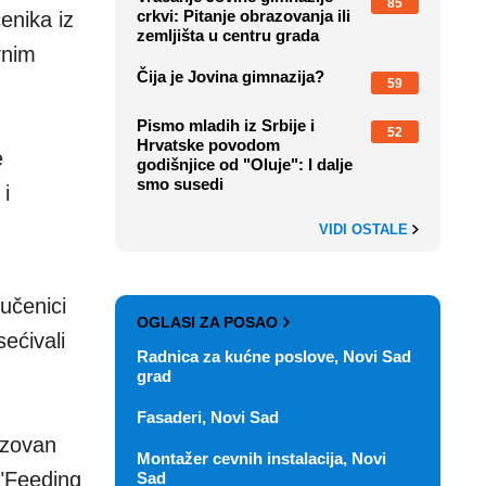
85
crkvi: Pitanje obrazovanja ili
enika iz
zemljišta u centru grada
vnim
Čija je Jovina gimnazija?
59
Pismo mladih iz Srbije i
52
Hrvatske povodom
e
godišnjice od "Oluje": I dalje
smo susedi
i
VIDI OSTALE
učenici
OGLASI ZA POSAO
ećivali
Radnica za kućne poslove, Novi Sad
grad
Fasaderi, Novi Sad
izovan
Montažer cevnih instalacija, Novi
 "Feeding
Sad