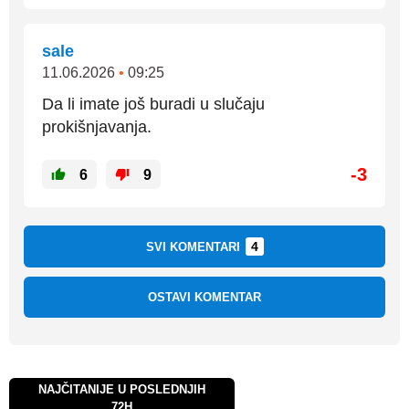
sale
11.06.2026
•
09:25
Da li imate još buradi u slučaju
prokišnjavanja.
-3
6
9
4
SVI KOMENTARI
OSTAVI KOMENTAR
NAJČITANIJE U POSLEDNJIH
72H