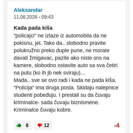
Aleksandar
11.06.2026
•
09:43
Kada pada kiša
"policajci" ne izlaze iz automobila da ne
pokisnu, jel. Tako da.. slobodno pravite
polukružno preko duple pune, ne morate
davati žmigavac, pazite ako niste sns na
kamere, slobodno ostavite auto sa sva četiri
na putu (ko ih jb nek sviraju)...
Mada.. sve se ovo radi i kada ne pada kiša.
"Policija" ima druga posla. Skidaju nalepnice
studenti pobeđuju. I prestali su da čuvaju
kriminalce- sada čuvaju biznismene.
Kriminalce čuvaju kobre.
-4
8
12