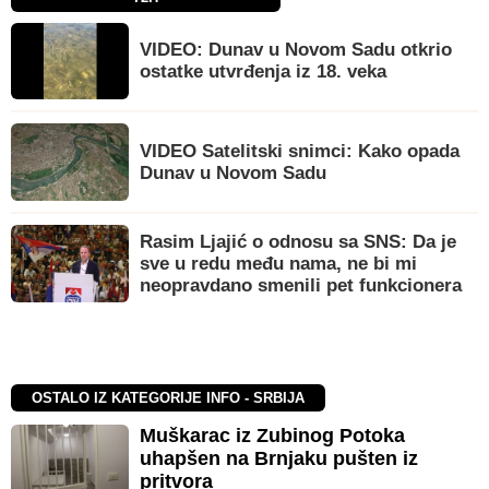
VIDEO: Dunav u Novom Sadu otkrio
ostatke utvrđenja iz 18. veka
VIDEO Satelitski snimci: Kako opada
Dunav u Novom Sadu
Rasim Ljajić o odnosu sa SNS: Da je
sve u redu među nama, ne bi mi
neopravdano smenili pet funkcionera
OSTALO IZ KATEGORIJE INFO - SRBIJA
Muškarac iz Zubinog Potoka
uhapšen na Brnjaku pušten iz
pritvora