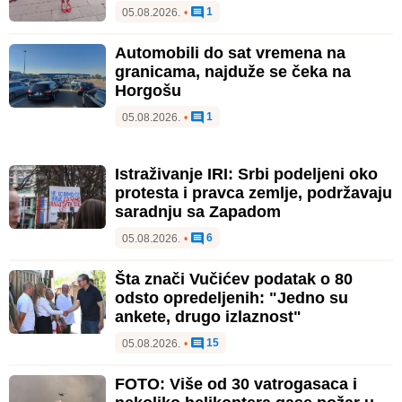
1
05.08.2026.
•
Automobili do sat vremena na
granicama, najduže se čeka na
Horgošu
1
05.08.2026.
•
Istraživanje IRI: Srbi podeljeni oko
protesta i pravca zemlje, podržavaju
saradnju sa Zapadom
6
05.08.2026.
•
Šta znači Vučićev podatak o 80
odsto opredeljenih: "Jedno su
ankete, drugo izlaznost"
15
05.08.2026.
•
FOTO: Više od 30 vatrogasaca i