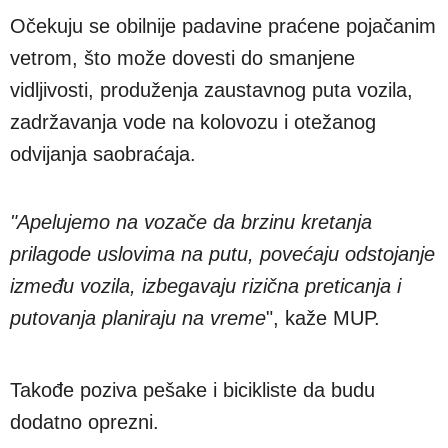
Očekuju se obilnije padavine praćene pojačanim
vetrom, što može dovesti do smanjene
vidljivosti, produženja zaustavnog puta vozila,
zadržavanja vode na kolovozu i otežanog
odvijanja saobraćaja.
"Apelujemo na vozače da brzinu kretanja
prilagode uslovima na putu, povećaju odstojanje
između vozila, izbegavaju rizična preticanja i
putovanja planiraju na vreme
", kaže MUP.
Takođe poziva pešake i bicikliste da budu
dodatno oprezni.