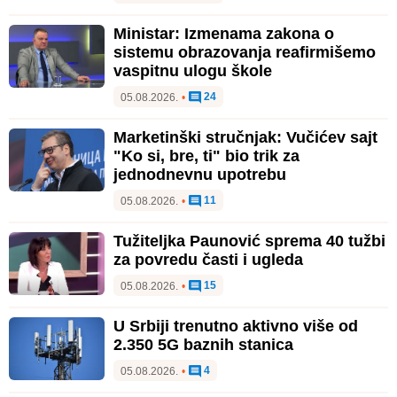
Ministar: Izmenama zakona o
sistemu obrazovanja reafirmišemo
vaspitnu ulogu škole
24
05.08.2026.
•
Marketinški stručnjak: Vučićev sajt
"Ko si, bre, ti" bio trik za
jednodnevnu upotrebu
11
05.08.2026.
•
Tužiteljka Paunović sprema 40 tužbi
za povredu časti i ugleda
15
05.08.2026.
•
U Srbiji trenutno aktivno više od
2.350 5G baznih stanica
4
05.08.2026.
•