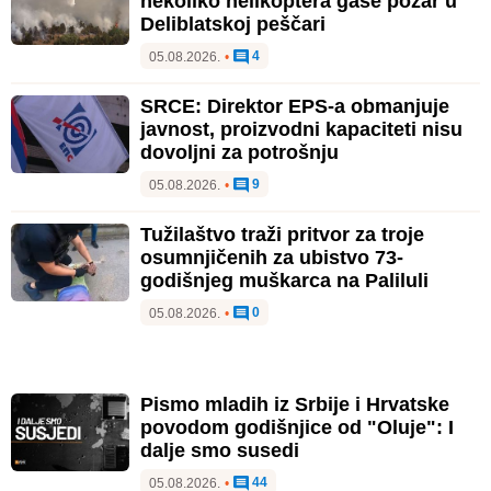
nekoliko helikoptera gase požar u
Deliblatskoj peščari
4
05.08.2026.
•
SRCE: Direktor EPS-a obmanjuje
javnost, proizvodni kapaciteti nisu
dovoljni za potrošnju
9
05.08.2026.
•
Tužilaštvo traži pritvor za troje
osumnjičenih za ubistvo 73-
godišnjeg muškarca na Paliluli
0
05.08.2026.
•
Pismo mladih iz Srbije i Hrvatske
povodom godišnjice od "Oluje": I
dalje smo susedi
44
05.08.2026.
•