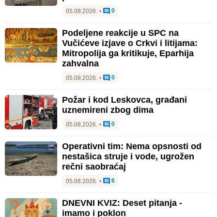
0
05.08.2026.
•
Podeljene reakcije u SPC na
Vučićeve izjave o Crkvi i litijama:
Mitropolija ga kritikuje, Eparhija
zahvalna
0
05.08.2026.
•
Požar i kod Leskovca, građani
uznemireni zbog dima
0
05.08.2026.
•
Operativni tim: Nema opsnosti od
nestašica struje i vode, ugrožen
rečni saobraćaj
6
05.08.2026.
•
DNEVNI KVIZ: Deset pitanja -
imamo i poklon