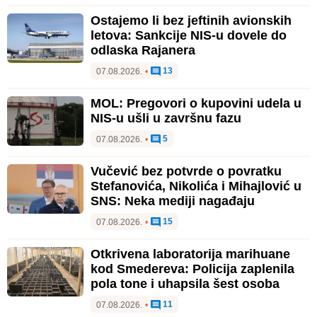
Ostajemo li bez jeftinih avionskih
letova: Sankcije NIS-u dovele do
odlaska Rajanera
13
07.08.2026.
•
MOL: Pregovori o kupovini udela u
NIS-u ušli u završnu fazu
5
07.08.2026.
•
Vučević bez potvrde o povratku
Stefanovića, Nikolića i Mihajlović u
SNS: Neka mediji nagađaju
15
07.08.2026.
•
Otkrivena laboratorija marihuane
kod Smedereva: Policija zaplenila
pola tone i uhapsila šest osoba
11
07.08.2026.
•