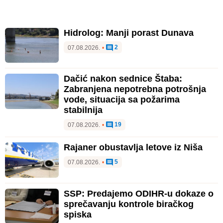
Hidrolog: Manji porast Dunava
2
07.08.2026.
•
Dačić nakon sednice Štaba:
Zabranjena nepotrebna potrošnja
vode, situacija sa požarima
stabilnija
19
07.08.2026.
•
Rajaner obustavlja letove iz Niša
5
07.08.2026.
•
SSP: Predajemo ODIHR-u dokaze o
sprečavanju kontrole biračkog
spiska