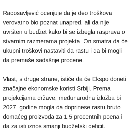
Radosavljević ocenjuje da je deo troškova
verovatno bio poznat unapred, ali da nije
uvršten u budžet kako bi se izbegla rasprava o
stvarnim razmerama projekta. On smatra da će
ukupni troškovi nastaviti da rastu i da bi mogli
da premaše sadašnje procene.
Vlast, s druge strane, ističe da će Ekspo doneti
značajne ekonomske koristi Srbiji. Prema
projekcijama države, međunarodna izložba bi
2027. godine mogla da doprinese rastu bruto
domaćeg proizvoda za 1,5 procentnih poena i
da za isti iznos smanji budžetski deficit.