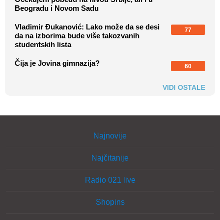
Beogradu i Novom Sadu
Vladimir Đukanović: Lako može da se desi
77
da na izborima bude više takozvanih
studentskih lista
Čija je Jovina gimnazija?
60
VIDI OSTALE
Najnovije
Najčitanije
Radio 021 live
Shopins