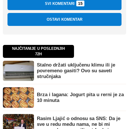
15
SVI KOMENTARI
OSTAVI KOMENTAR
NAJČITANIJE U POSLEDNJIH
72H
Stalno držati uključenu klimu ili je
povremeno gasiti? Ovo su saveti
stručnjaka
Brza i lagana: Jogurt pita u rerni je za
10 minuta
Rasim Ljajić o odnosu sa SNS: Da je
sve u redu među nama, ne bi mi