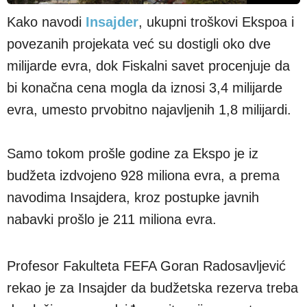
Kako navodi
Insajder
, ukupni troškovi Ekspoa i
povezanih projekata već su dostigli oko dve
milijarde evra, dok Fiskalni savet procenjuje da
bi konačna cena mogla da iznosi 3,4 milijarde
evra, umesto prvobitno najavljenih 1,8 milijardi.
Samo tokom prošle godine za Ekspo je iz
budžeta izdvojeno 928 miliona evra, a prema
navodima Insajdera, kroz postupke javnih
nabavki prošlo je 211 miliona evra.
Profesor Fakulteta FEFA Goran Radosavljević
rekao je za Insajder da budžetska rezerva treba