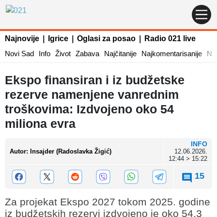
Najnovije
|
Igrice
|
Oglasi za posao
|
Radio 021 live
Novi Sad
Info
Život
Zabava
Najčitanije
Najkomentarisanije
Naj
Ekspo finansiran i iz budžetske
rezerve namenjene vanrednim
troškovima: Izdvojeno oko 54
miliona evra
INFO
Autor
:
Insajder (Radoslavka Žigić)
12.06.2026.
12:44 > 15:22
15
Za projekat Ekspo 2027 tokom 2025. godine
iz budžetskih rezervi izdvojeno je oko 54,3