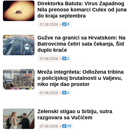
Direktorka Batuta: Virus Zapadnog
Nila prenose komarci Culex od juna
do kraja septembra
0
07.08.2026.
•
Gužve na granici sa Hrvatskom: Na
Batrovcima četiri sata čekanja, Šid
duplo kraće
1
07.08.2026.
•
Mreža integriteta: Odložena tribina
o policijskoj brutalnosti u Valjevu,
niko nije dao prostor
1
07.08.2026.
•
Zelenski stigao u Srbiju, sutra
razgovara sa Vučićem
15
07.08.2026.
•