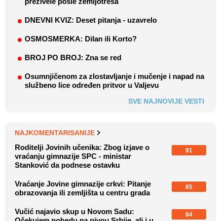
preživele posle zemljotresa
DNEVNI KVIZ: Deset pitanja - uzavrelo
OSMOSMERKA: Dilan ili Korto?
BROJ PO BROJ: Zna se red
Osumnjičenom za zlostavljanje i mučenje i napad na
službeno lice određen pritvor u Valjevu
SVE NAJNOVIJE VESTI
NAJKOMENTARISANIJE
Roditelji Jovinih učenika: Zbog izjave o
91
vraćanju gimnazije SPC - ministar
Stanković da podnese ostavku
Vraćanje Jovine gimnazije crkvi: Pitanje
85
obrazovanja ili zemljišta u centru grada
Vučić najavio skup u Novom Sadu:
84
Očekujem pobedu na nivou Srbije, ali i u