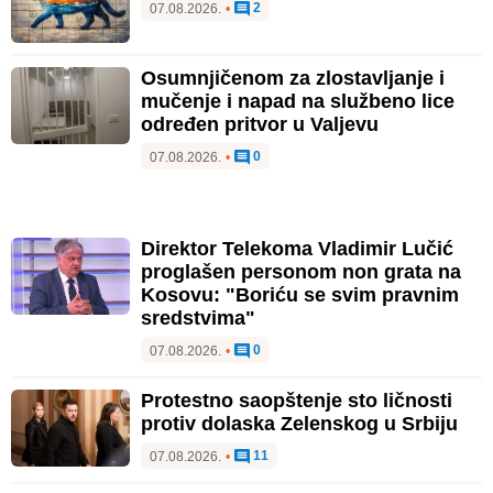
2
07.08.2026.
•
Osumnjičenom za zlostavljanje i
mučenje i napad na službeno lice
određen pritvor u Valjevu
0
07.08.2026.
•
Direktor Telekoma Vladimir Lučić
proglašen personom non grata na
Kosovu: "Boriću se svim pravnim
sredstvima"
0
07.08.2026.
•
Protestno saopštenje sto ličnosti
protiv dolaska Zelenskog u Srbiju
11
07.08.2026.
•