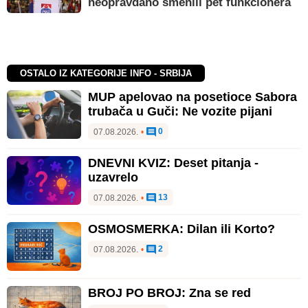
neopravdano smenili pet funkcionera
OSTALO IZ KATEGORIJE INFO - SRBIJA
MUP apelovao na posetioce Sabora
trubača u Guči: Ne vozite pijani
0
07.08.2026.
•
DNEVNI KVIZ: Deset pitanja -
uzavrelo
13
07.08.2026.
•
OSMOSMERKA: Dilan ili Korto?
2
07.08.2026.
•
BROJ PO BROJ: Zna se red