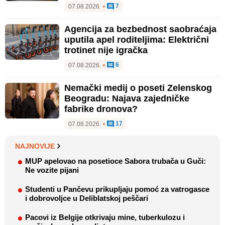
7
07.08.2026.
•
Agencija za bezbednost saobraćaja
uputila apel roditeljima: Električni
trotinet nije igračka
6
07.08.2026.
•
Nemački medij o poseti Zelenskog
Beogradu: Najava zajedničke
fabrike dronova?
17
07.08.2026.
•
NAJNOVIJE
MUP apelovao na posetioce Sabora trubača u Guči:
Ne vozite pijani
Studenti u Pančevu prikupljaju pomoć za vatrogasce
i dobrovoljce u Deliblatskoj peščari
Pacovi iz Belgije otkrivaju mine, tuberkulozu i