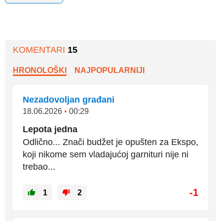
KOMENTARI
15
HRONOLOŠKI
NAJPOPULARNIJI
Nezadovoljan građani
18.06.2026
•
00:29
Lepota jedna
Odlično... Znači budžet je opušten za Ekspo,
koji nikome sem vladajućoj garnituri nije ni
trebao...
-1
1
2