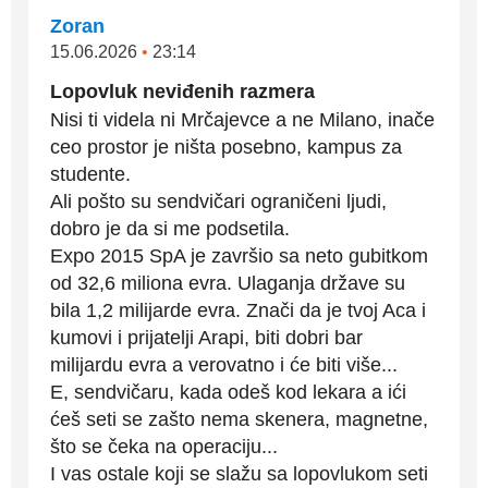
Zoran
15.06.2026
•
23:14
Lopovluk neviđenih razmera
Nisi ti videla ni Mrčajevce a ne Milano, inače
ceo prostor je ništa posebno, kampus za
studente.
Ali pošto su sendvičari ograničeni ljudi,
dobro je da si me podsetila.
Expo 2015 SpA je završio sa neto gubitkom
od 32,6 miliona evra. Ulaganja države su
bila 1,2 milijarde evra. Znači da je tvoj Aca i
kumovi i prijatelji Arapi, biti dobri bar
milijardu evra a verovatno i će biti više...
E, sendvičaru, kada odeš kod lekara a ići
ćeš seti se zašto nema skenera, magnetne,
što se čeka na operaciju...
I vas ostale koji se slažu sa lopovlukom seti