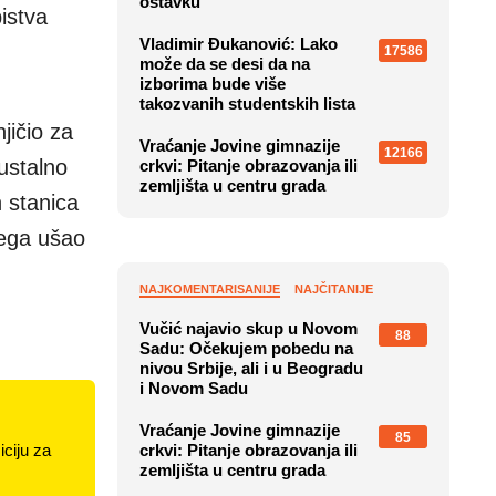
ostavku
istva
Vladimir Đukanović: Lako
17586
može da se desi da na
izborima bude više
takozvanih studentskih lista
jičio za
Vraćanje Jovine gimnazije
12166
ustalno
crkvi: Pitanje obrazovanja ili
zemljišta u centru grada
 stanica
jega ušao
NAJKOMENTARISANIJE
NAJČITANIJE
Vučić najavio skup u Novom
88
Sadu: Očekujem pobedu na
nivou Srbije, ali i u Beogradu
i Novom Sadu
Vraćanje Jovine gimnazije
85
ciju za
crkvi: Pitanje obrazovanja ili
zemljišta u centru grada