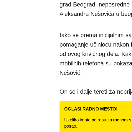
grad Beograd, neposredno p
Aleksandra Nešovića u beo
Iako se prema inicijalnim s
pomaganje učiniocu nakon iz
od ovog krivičnog dela. Kak
mobilnih telefona su pokazal
Nešović.
On se i dalje tereti za neprij
OGLASI RADNO MESTO!
Ukoliko imate potrebu za radnom s
posao.