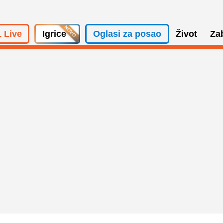
 Live
Igrice
Oglasi za posao
Život
Za