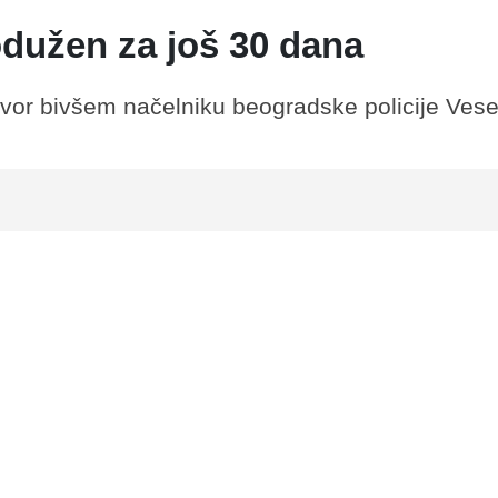
odužen za još 30 dana
tvor bivšem načelniku beogradske policije Vese