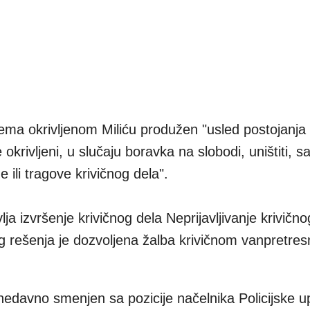
rema okrivljenom Miliću produžen "usled postojanja 
okrivljeni, u slučaju boravka na slobodi, uništiti, sak
ze ili tragove krivičnog dela".
ja izvršenje krivičnog dela Neprijavljivanje krivično
og rešenja je dozvoljena žalba krivičnom vanpretr
 nedavno smenjen sa pozicije načelnika Policijske 