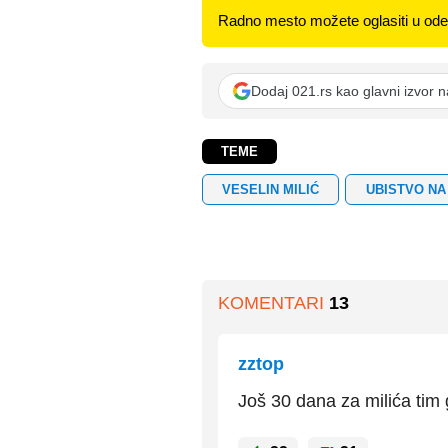
Radno mesto možete oglasiti u odel
Dodaj 021.rs kao glavni izvor 
TEME
VESELIN MILIĆ
UBISTVO NA
KOMENTARI
13
zztop
Još 30 dana za milića tim 