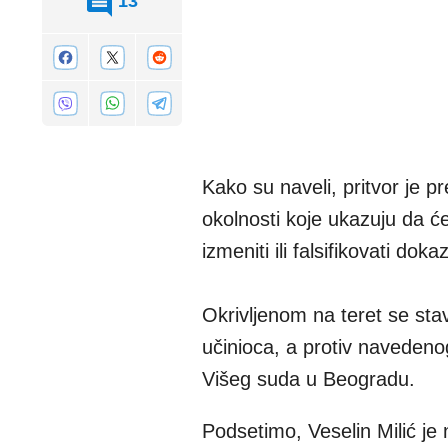
13
Kako su naveli, pritvor je p
okolnosti koje ukazuju da će 
izmeniti ili falsifikovati doka
Okrivljenom na teret se stavl
učinioca, a protiv naveden
Višeg suda u Beogradu.
Podsetimo, Veselin Milić je