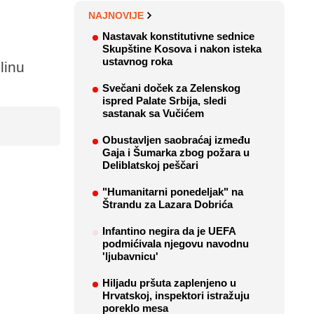
NAJNOVIJE
Nastavak konstitutivne sednice
Skupštine Kosova i nakon isteka
ustavnog roka
linu
Svečani doček za Zelenskog
ispred Palate Srbija, sledi
sastanak sa Vučićem
Obustavljen saobraćaj između
Gaja i Šumarka zbog požara u
Deliblatskoj peščari
"Humanitarni ponedeljak" na
Štrandu za Lazara Dobrića
Infantino negira da je UEFA
podmićivala njegovu navodnu
'ljubavnicu'
Hiljadu pršuta zaplenjeno u
Hrvatskoj, inspektori istražuju
poreklo mesa