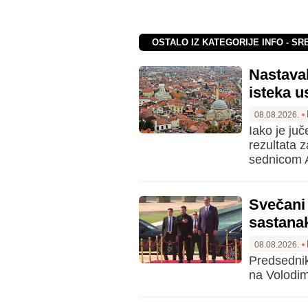
OSTALO IZ KATEGORIJE INFO - SR
Nastava
isteka u
08.08.2026.
•
Iako je juč
rezultata 
sednicom A
Svečani 
sastana
08.08.2026.
•
Predsednik
na Volodim