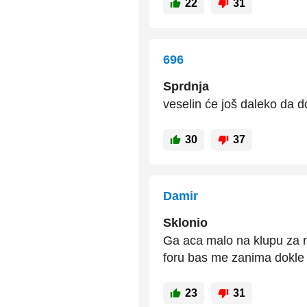
22
31
696
Sprdnja
veselin će još daleko da d
30
37
Damir
Sklonio
Ga aca malo na klupu za re
foru bas me zanima dokle 
23
31