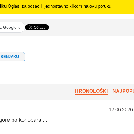
jku Oglasi za posao ili jednostavno klikom na ovu poruku.
na Google-u
 SENJAKU
HRONOLOŠKI
NAJPOPU
12.06.2026
gore po konobara ...