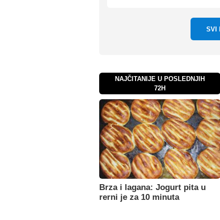
SVI
NAJČITANIJE U POSLEDNJIH
72H
Brza i lagana: Jogurt pita u
rerni je za 10 minuta