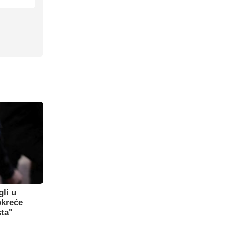
gli u
okreće
sta"