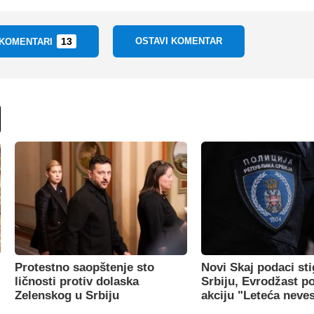
13
OSTAVI KOMENTAR
 KOMENTARI
Protestno saopštenje sto
Novi Skaj podaci sti
ličnosti protiv dolaska
Srbiju, Evrodžast p
Zelenskog u Srbiju
akciju "Leteća neve