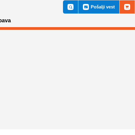
Pošalji vest
bava