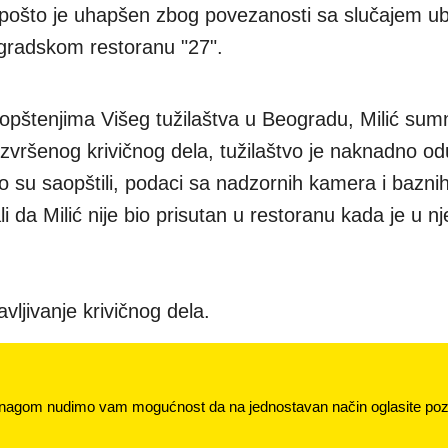
ošto je uhapšen zbog povezanosti sa slučajem ub
gradskom restoranu "27".
aopštenjima Višeg tužilaštva u Beogradu, Milić sumn
vršenog krivičnog dela, tužilaštvo je naknadno od
o su saopštili, podaci sa nadzornih kamera i baznih
i da Milić nije bio prisutan u restoranu kada je u n
avljivanje krivičnog dela.
nagom nudimo vam mogućnost da na jednostavan način oglasite pozi