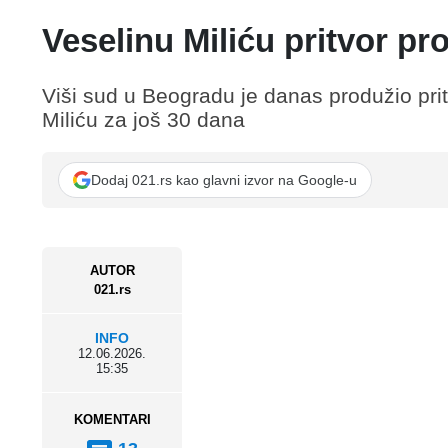
Veselinu Miliću pritvor pr
Viši sud u Beogradu je danas produžio pri
Miliću za još 30 dana
Dodaj 021.rs kao glavni izvor na Google-u
AUTOR
021.rs
INFO
12.06.2026.
15:35
KOMENTARI