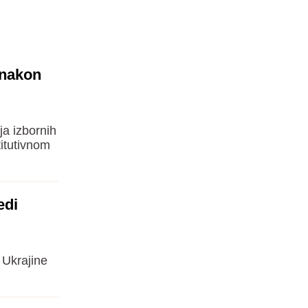
 nakon
ja izbornih
titutivnom
edi
 Ukrajine