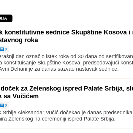
BIJA
k konstitutivne sednice Skupštine Kosova i
stavnog roka
0
erašnji dan označio istek roka od 30 dana od sertifikovan
za konstituisanje Skupštine Kosova, predsedavajući kons
vni Deharii je za danas sazvao nastavak sednice.
doček za Zelenskog ispred Palate Srbija, sl
k sa Vučićem
0
 Srbije Aleksandar Vučić dočekao je danas predsednika
ira Zelenskog na ceremoniji ispred Palate Srbija.