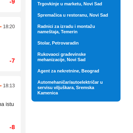
-9
Trgovkinje u marketu, Novi Sad
Spremačica u restoranu, Novi Sad
Radnici za izradu i montažu
•
18:20
nameštaja, Temerin
Stolar, Petrovaradin
Rukovaoci građevinske
mehanizacije, Novi Sad
-7
Agent za nekretnine, Beograd
Automehaničar/autoelektričar u
•
18:13
servisu viljuškara, Sremska
Kamenica
a istu
-8