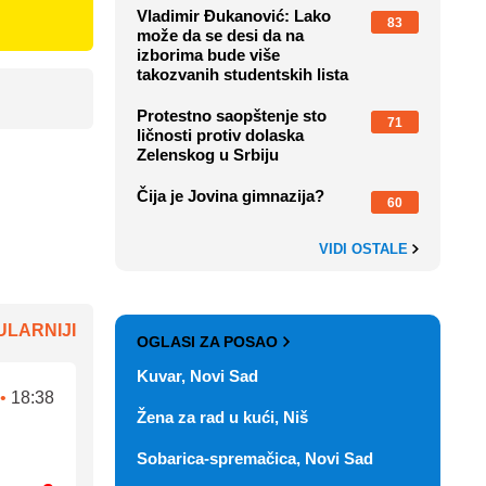
Vladimir Đukanović: Lako
83
može da se desi da na
izborima bude više
takozvanih studentskih lista
Protestno saopštenje sto
71
ličnosti protiv dolaska
Zelenskog u Srbiju
Čija je Jovina gimnazija?
60
VIDI OSTALE
LARNIJI
OGLASI ZA POSAO
Kuvar, Novi Sad
•
18:38
Žena za rad u kući, Niš
Sobarica-spremačica, Novi Sad