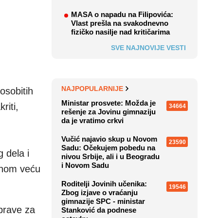
MASA o napadu na Filipovića:
Vlast prešla na svakodnevno
fizičko nasilje nad kritičarima
SVE NAJNOVIJE VESTI
NAJPOPULARNIJE
osobitih
Ministar prosvete: Možda je
riti,
34664
rešenje za Jovinu gimnaziju
da je vratimo crkvi
Vučić najavio skup u Novom
23590
Sadu: Očekujem pobedu na
g dela i
nivou Srbije, ali i u Beogradu
i Novom Sadu
esnom veću
Roditelji Jovinih učenika:
19546
Zbog izjave o vraćanju
gimnazije SPC - ministar
uprave za
Stanković da podnese