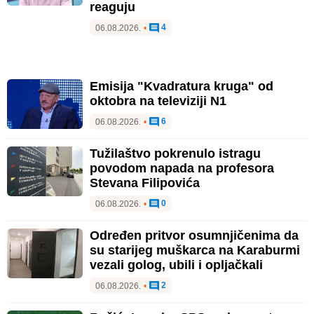
reaguju
4
06.08.2026.
•
Emisija "Kvadratura kruga" od
oktobra na televiziji N1
6
06.08.2026.
•
Tužilaštvo pokrenulo istragu
povodom napada na profesora
Stevana Filipovića
0
06.08.2026.
•
Određen pritvor osumnjičenima da
su starijeg muškarca na Karaburmi
vezali golog, ubili i opljačkali
2
06.08.2026.
•