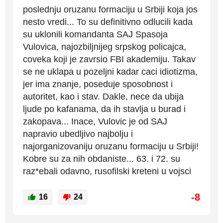
poslednju oruzanu formaciju u Srbiji koja jos
nesto vredi... To su definitivno odlucili kada
su uklonili komandanta SAJ Spasoja
Vulovica, najozbiljnijeg srpskog policajca,
coveka koji je zavrsio FBI akademiju. Takav
se ne uklapa u pozeljni kadar caci idiotizma,
jer ima znanje, poseduje sposobnost i
autoritet, kao i stav. Dakle, nece da ubija
ljude po kafanama, da ih stavlja u burad i
zakopava... Inace, Vulovic je od SAJ
napravio ubedljivo najbolju i
najorganizovaniju oruzanu formaciju u Srbiji!
Kobre su za nih obdaniste... 63. i 72. su
raz*ebali odavno, rusofilski kreteni u vojsci
-8
16
24