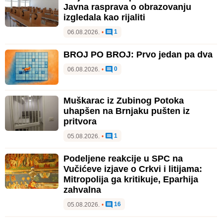
Javna rasprava o obrazovanju
izgledala kao rijaliti
1
06.08.2026.
•
BROJ PO BROJ: Prvo jedan pa dva
0
06.08.2026.
•
Muškarac iz Zubinog Potoka
uhapšen na Brnjaku pušten iz
pritvora
1
05.08.2026.
•
Podeljene reakcije u SPC na
Vučićeve izjave o Crkvi i litijama:
Mitropolija ga kritikuje, Eparhija
zahvalna
16
05.08.2026.
•