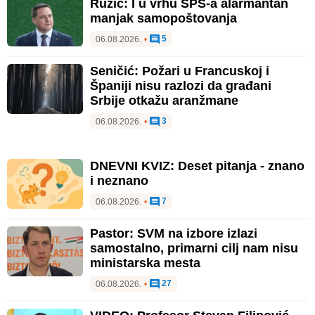
Ružić: I u vrhu SPS-a alarmantan
manjak samopoštovanja
5
06.08.2026.
•
Seničić: Požari u Francuskoj i
Španiji nisu razlozi da građani
Srbije otkažu aranžmane
3
06.08.2026.
•
DNEVNI KVIZ: Deset pitanja - znano
i neznano
7
06.08.2026.
•
Pastor: SVM na izbore izlazi
samostalno, primarni cilj nam nisu
ministarska mesta
27
06.08.2026.
•