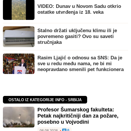
VIDEO: Dunav u Novom Sadu otkrio
ostatke utvrđenja iz 18. veka
Stalno držati uključenu klimu ili je
povremeno gasiti? Ovo su saveti
stručnjaka
Rasim Ljajić o odnosu sa SNS: Da je
sve u redu među nama, ne bi mi
neopravdano smenili pet funkcionera
OSTALO IZ KATEGORIJE INFO - SRBIJA
Profesor Šumarskog fakulteta:
Petak najkritičniji dan za požare,
posebno u Vojvodini
0
06.08.2026.
•