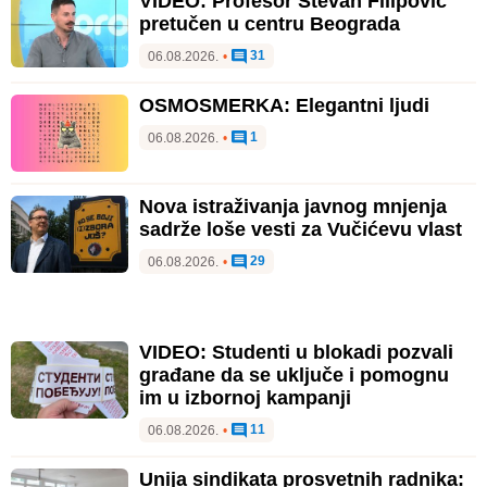
VIDEO: Profesor Stevan Filipović
pretučen u centru Beograda
31
06.08.2026.
•
OSMOSMERKA: Elegantni ljudi
1
06.08.2026.
•
Nova istraživanja javnog mnjenja
sadrže loše vesti za Vučićevu vlast
29
06.08.2026.
•
VIDEO: Studenti u blokadi pozvali
građane da se uključe i pomognu
im u izbornoj kampanji
11
06.08.2026.
•
Unija sindikata prosvetnih radnika: