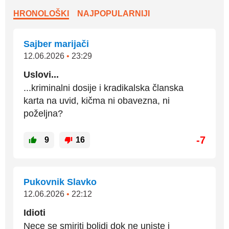
HRONOLOŠKI
NAJPOPULARNIJI
Sajber marijači
12.06.2026
•
23:29
Uslovi...
...kriminalni dosije i kradikalska članska
karta na uvid, kičma ni obavezna, ni
poželjna?
-7
9
16
Pukovnik Slavko
12.06.2026
•
22:12
Idioti
Nece se smiriti bolidi dok ne uniste i