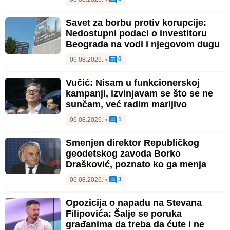
Savet za borbu protiv korupcije:
Nedostupni podaci o investitoru
Beograda na vodi i njegovom dugu
0
06.08.2026.
•
Vučić: Nisam u funkcionerskoj
kampanji, izvinjavam se što se ne
sunčam, već radim marljivo
1
06.08.2026.
•
Smenjen direktor Republičkog
geodetskog zavoda Borko
Drašković, poznato ko ga menja
3
06.08.2026.
•
Opozicija o napadu na Stevana
Filipovića: Šalje se poruka
građanima da treba da ćute i ne