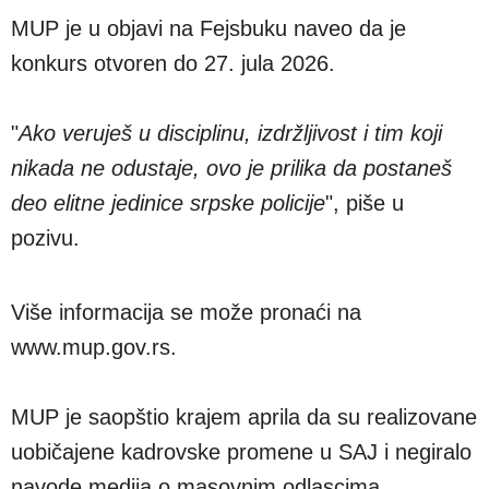
MUP je u objavi na Fejsbuku naveo da je
konkurs otvoren do 27. jula 2026.
"
Ako veruješ u disciplinu, izdržljivost i tim koji
nikada ne odustaje, ovo je prilika da postaneš
deo elitne jedinice srpske policije
", piše u
pozivu.
Više informacija se može pronaći na
www.mup.gov.rs.
MUP je saopštio krajem aprila da su realizovane
uobičajene kadrovske promene u SAJ i negiralo
navode medija o masovnim odlascima