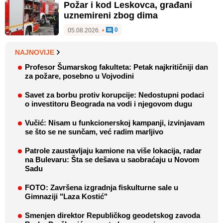
Požar i kod Leskovca, građani
uznemireni zbog dima
0
05.08.2026.
•
NAJNOVIJE
Profesor Šumarskog fakulteta: Petak najkritičniji dan
za požare, posebno u Vojvodini
Savet za borbu protiv korupcije: Nedostupni podaci
o investitoru Beograda na vodi i njegovom dugu
Vučić: Nisam u funkcionerskoj kampanji, izvinjavam
se što se ne sunčam, već radim marljivo
Patrole zaustavljaju kamione na više lokacija, radar
na Bulevaru: Šta se dešava u saobraćaju u Novom
Sadu
FOTO: Završena izgradnja fiskulturne sale u
Gimnaziji "Laza Kostić"
Smenjen direktor Republičkog geodetskog zavoda