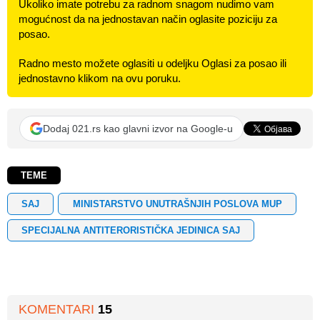
Ukoliko imate potrebu za radnom snagom nudimo vam
mogućnost da na jednostavan način oglasite poziciju za
posao.
Radno mesto možete oglasiti u odeljku Oglasi za posao ili
jednostavno klikom na ovu poruku.
Dodaj 021.rs kao glavni izvor na Google-u
TEME
SAJ
MINISTARSTVO UNUTRAŠNJIH POSLOVA MUP
SPECIJALNA ANTITERORISTIČKA JEDINICA SAJ
KOMENTARI
15