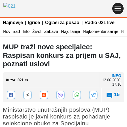
Najnovije
|
Igrice
|
Oglasi za posao
|
Radio 021 live
Novi Sad
Info
Život
Zabava
Najčitanije
Najkomentarisanije
Naj
MUP traži nove specijalce:
Raspisan konkurs za prijem u SAJ,
poznati uslovi
INFO
Autor
:
021.rs
12.06.2026.
17:10
15
Ministarstvo unutrašnjih poslova (MUP)
raspisalo je javni konkurs za pohađanje
selekcione obuke za Specijalnu