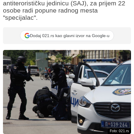
antiterorističku jedinicu (SAJ), za prijem 22
osobe radi popune radnog mesta
"specijalac".
Dodaj 021.rs kao glavni izvor na Google-u
Foto: 021.rs