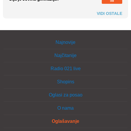
58
VIDI OSTALE
Najnovije
Najčitanije
Radio 021 live
Shopins
Oglasi za posao
O nama
Oglašavanje