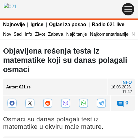
Najnovije
|
Igrice
|
Oglasi za posao
|
Radio 021 live
Novi Sad
Info
Život
Zabava
Najčitanije
Najkomentarisanije
Naj
Objavljena rešenja testa iz
matematike koji su danas polagali
osmaci
INFO
Autor
:
021.rs
16.06.2026.
11:42
0
Osmaci su danas polagali test iz
matematike u okviru male mature.