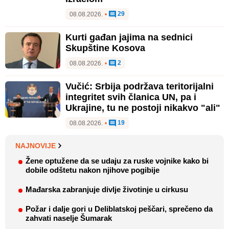
29
08.08.2026.
•
Kurti gađan jajima na sednici
Skupštine Kosova
2
08.08.2026.
•
Vučić: Srbija podržava teritorijalni
integritet svih članica UN, pa i
Ukrajine, tu ne postoji nikakvo "ali"
19
08.08.2026.
•
NAJNOVIJE
Žene optužene da se udaju za ruske vojnike kako bi
dobile odštetu nakon njihove pogibije
Mađarska zabranjuje divlje životinje u cirkusu
Požar i dalje gori u Deliblatskoj peščari, sprečeno da
zahvati naselje Šumarak