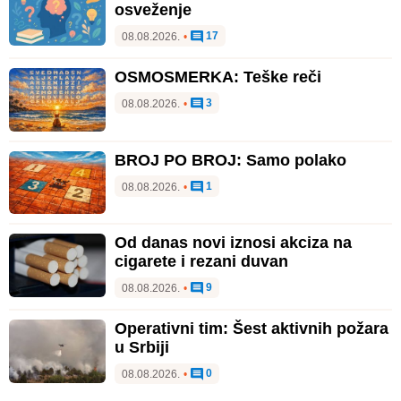
osveženje
17
08.08.2026.
•
OSMOSMERKA: Teške reči
3
08.08.2026.
•
BROJ PO BROJ: Samo polako
1
08.08.2026.
•
Od danas novi iznosi akciza na
cigarete i rezani duvan
9
08.08.2026.
•
Operativni tim: Šest aktivnih požara
u Srbiji
0
08.08.2026.
•