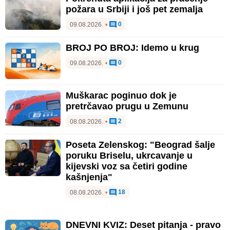
požara u Srbiji i još pet zemalja
0
09.08.2026.
•
BROJ PO BROJ: Idemo u krug
0
09.08.2026.
•
Muškarac poginuo dok je
pretrčavao prugu u Zemunu
2
08.08.2026.
•
Poseta Zelenskog: "Beograd šalje
poruku Briselu, ukrcavanje u
kijevski voz sa četiri godine
kašnjenja"
18
08.08.2026.
•
DNEVNI KVIZ: Deset pitanja - pravo