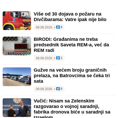
Više od 30 dojava o požaru na
Divčibarama: Vatre ipak nije bilo
0
08.08.2026.
•
BIRODI: Građanima ne treba
predsednik Saveta REM-a, već da
REM radi
1
08.08.2026.
•
Gužve na većem broju graničnih
prelaza, na Batrovcima se čeka tri
sata
0
08.08.2026.
•
Vučić: Nisam sa Zelenskim
razgovarao o vojnoj saradnji,
fabrika dronova biće u saradnji sa
Izraelom