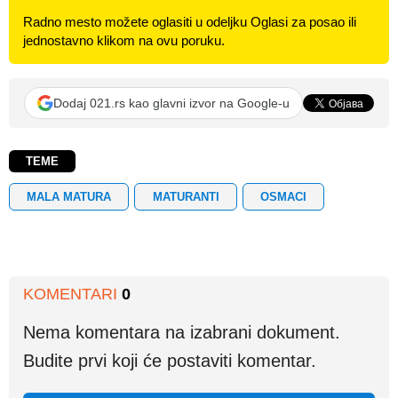
Radno mesto možete oglasiti u odeljku Oglasi za posao ili
jednostavno klikom na ovu poruku.
Dodaj 021.rs kao glavni izvor na Google-u
TEME
MALA MATURA
MATURANTI
OSMACI
KOMENTARI
0
Nema komentara na izabrani dokument.
Budite prvi koji će postaviti komentar.