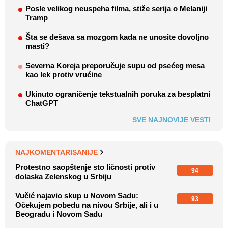
Posle velikog neuspeha filma, stiže serija o Melaniji
Tramp
Šta se dešava sa mozgom kada ne unosite dovoljno
masti?
Severna Koreja preporučuje supu od psećeg mesa
kao lek protiv vrućine
Ukinuto ograničenje tekstualnih poruka za besplatni
ChatGPT
SVE NAJNOVIJE VESTI
NAJKOMENTARISANIJE
Protestno saopštenje sto ličnosti protiv
94
dolaska Zelenskog u Srbiju
Vučić najavio skup u Novom Sadu:
93
Očekujem pobedu na nivou Srbije, ali i u
Beogradu i Novom Sadu