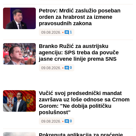
Petrov: Mrdić zaslužio poseban
orden za hrabrost za izmene
pravosudnih zakona
1
09.08.2026.
•
Branko Ružić za austrijsku
agenciju: SPS treba da povuče
jasne crvene linije prema SNS
0
09.08.2026.
•
Vučić svoj predsednički mandat
završava uz loše odnose sa Crnom
Gorom: "Ne dobija političku
poslušnost"
0
09.08.2026.
•
Pokrenuta aplikacija za praćenje