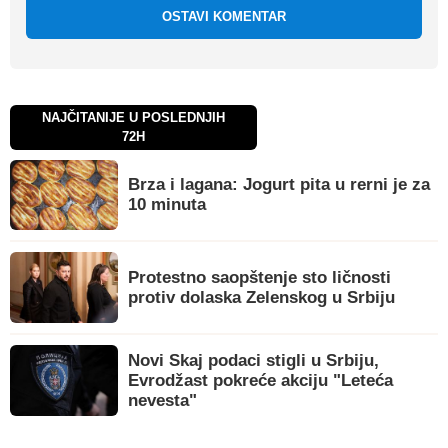
OSTAVI KOMENTAR
NAJČITANIJE U POSLEDNJIH
72H
Brza i lagana: Jogurt pita u rerni je za
10 minuta
Protestno saopštenje sto ličnosti
protiv dolaska Zelenskog u Srbiju
Novi Skaj podaci stigli u Srbiju,
Evrodžast pokreće akciju "Leteća
nevesta"