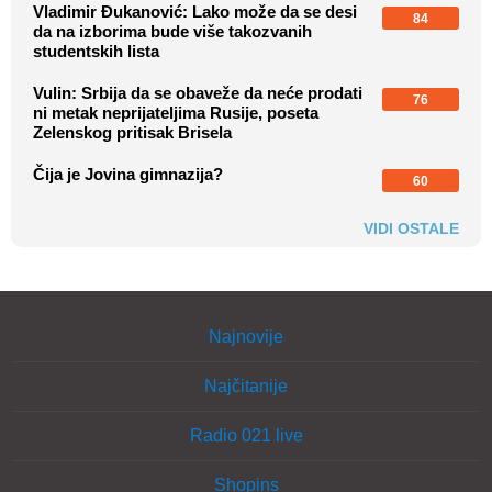
Vladimir Đukanović: Lako može da se desi
84
da na izborima bude više takozvanih
studentskih lista
Vulin: Srbija da se obaveže da neće prodati
76
ni metak neprijateljima Rusije, poseta
Zelenskog pritisak Brisela
Čija je Jovina gimnazija?
60
VIDI OSTALE
Najnovije
Najčitanije
Radio 021 live
Shopins