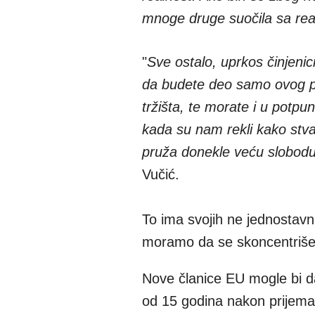
mnoge druge suočila sa re
"
Sve ostalo, uprkos činjenic
da budete deo samo ovog pl
tržišta, te morate i u potpu
kada su nam rekli kako stva
pruža donekle veću slobod
Vučić.
To ima svojih ne jednostavnih
moramo da se skoncentrišen
Nove članice EU mogle bi da
od 15 godina nakon prijema u