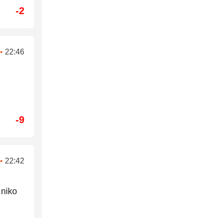
-2
•
22:46
-9
•
22:42
 niko