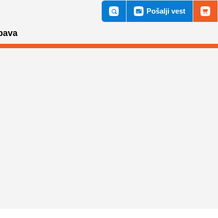
Pošalji vest
bava