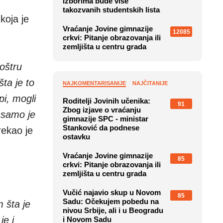
izborima bude više
takozvanih studentskih lista
koja je
Vraćanje Jovine gimnazije
12085
crkvi: Pitanje obrazovanja ili
zemljišta u centru grada
 oštru
šta je to
NAJKOMENTARISANIJE
NAJČITANIJE
pi, mogli
Roditelji Jovinih učenika:
91
Zbog izjave o vraćanju
, samo je
gimnazije SPC - ministar
Stanković da podnese
 rekao je
ostavku
Vraćanje Jovine gimnazije
85
crkvi: Pitanje obrazovanja ili
zemljišta u centru grada
Vučić najavio skup u Novom
85
Sadu: Očekujem pobedu na
 šta je
nivou Srbije, ali i u Beogradu
je i
i Novom Sadu