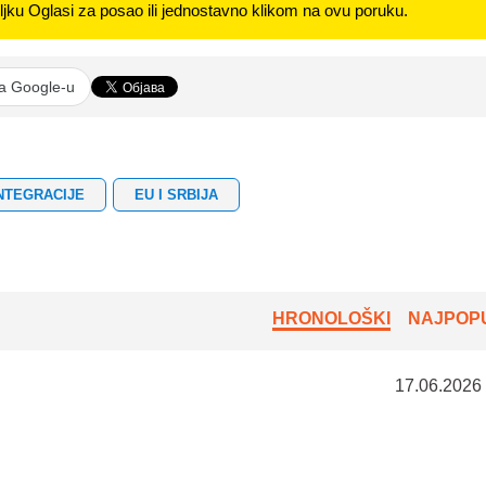
jku Oglasi za posao ili jednostavno klikom na ovu poruku.
na Google-u
NTEGRACIJE
EU I SRBIJA
HRONOLOŠKI
NAJPOPU
17.06.2026