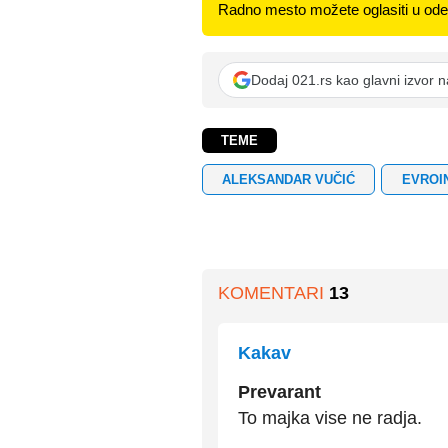
Radno mesto možete oglasiti u odel
Dodaj 021.rs kao glavni izvor 
TEME
ALEKSANDAR VUČIĆ
EVROI
KOMENTARI
13
Kakav
Prevarant
To majka vise ne radja.