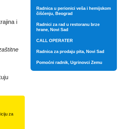
Radnica u perionici veša i hemijskom
čišćenju, Beograd
ajina i
Radnici za rad u restoranu brze
hrane, Novi Sad
CALL OPERATER
zaštitne
Radnica za prodaju pita, Novi Sad
Pomoćni radnik, Ugrinovci Zemu
tuju
ciju za