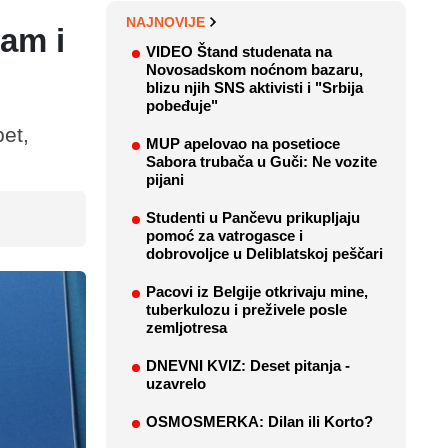
NAJNOVIJE
dam i
VIDEO Štand studenata na
Novosadskom noćnom bazaru,
blizu njih SNS aktivisti i "Srbija
pobeđuje"
pet,
MUP apelovao na posetioce
Sabora trubača u Guči: Ne vozite
pijani
Studenti u Pančevu prikupljaju
pomoć za vatrogasce i
dobrovoljce u Deliblatskoj peščari
Pacovi iz Belgije otkrivaju mine,
tuberkulozu i preživele posle
zemljotresa
DNEVNI KVIZ: Deset pitanja -
uzavrelo
OSMOSMERKA: Dilan ili Korto?