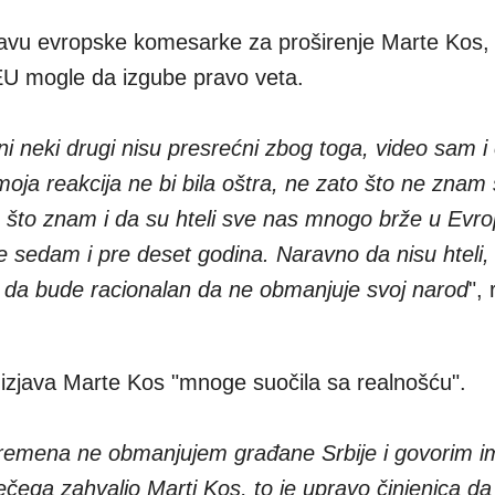
javu evropske komesarke za proširenje Marte Kos, 
 EU mogle da izgube pravo veta.
ni neki drugi nisu presrećni zbog toga, video sam i
moja reakcija ne bi bila oštra, ne zato što ne znam 
o što znam i da su hteli sve nas mnogo brže u Evro
pre sedam i pre deset godina. Naravno da nisu hteli
i da bude racionalan da ne obmanjuje svoj narod
",
izjava Marte Kos "mnoge suočila sa realnošću".
vremena ne obmanjujem građane Srbije i govorim im
čega zahvalio Marti Kos, to je upravo činjenica da 