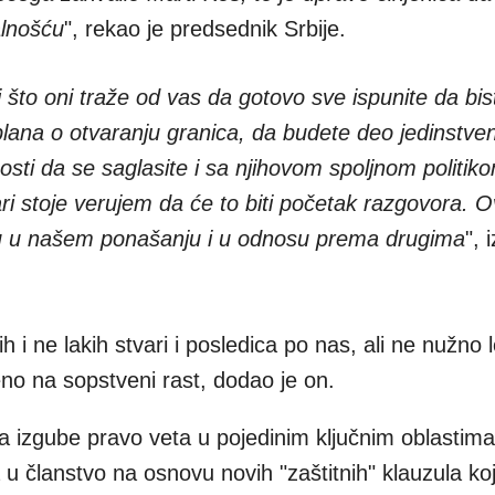
alnošću
", rekao je predsednik Srbije.
i što oni traže od vas da gotovo sve ispunite da bis
ana o otvaranju granica, da budete deo jedinstve
nosti da se saglasite i sa njihovom spoljnom politik
ri stoje verujem da će to biti početak razgovora.
u u našem ponašanju i u odnosu prema drugima
", 
 i ne lakih stvari i posledica po nas, ali ne nužno l
o na sopstveni rast, dodao je on.
 izgube pravo veta u pojedinim ključnim oblastima 
 članstvo na osnovu novih "zaštitnih" klauzula koje