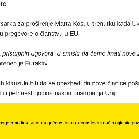
re.
esarka za proširenje Marta Kos, u trenutku kada Ukr
ju pregovore o članstvu u EU.
a pristupnih ugovora, u smislu da ćemo imati nove 
preneo je Euraktiv.
ih klauzula biti da se obezbedi da nove članice poš
t ili petnaest godina nakon pristupanja Uniji.
nagom nudimo vam mogućnost da na jednostavan način oglasite pozi