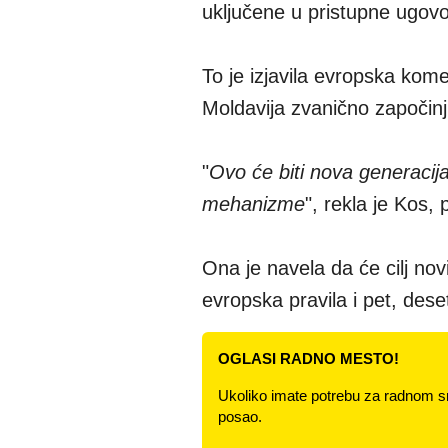
uključene u pristupne ugovo
To je izjavila evropska kom
Moldavija zvanično započin
"
Ovo će biti nova generacij
mehanizme
", rekla je Kos, 
Ona je navela da će cilj nov
evropska pravila i pet, dese
OGLASI RADNO MESTO!
Ukoliko imate potrebu za radnom s
posao.