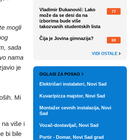
Vladimir Đukanović: Lako
77
može da se desi da na
izborima bude više
takozvanih studentskih lista
te mogli
nog
Čija je Jovina gimnazija?
60
om, sada
VIDI OSTALE
 Ovo nama
izjavio je
OGLASI ZA POSAO
Električari instalateri, Novi Sad
Kuvar/pizza majstor, Novi Sad
oših. Mi
Montažer cevnih instalacija, Novi
Sad
na više i
Vozač-dostavljač, Novi Sad
 bi bile
Portir - Domar, Novi Sad grad