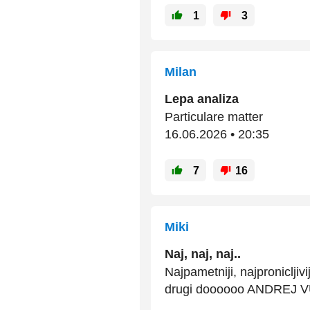
1
3
Milan
Lepa analiza
Particulare matter
16.06.2026 • 20:35
7
16
Miki
Naj, naj, naj..
Najpametniji, najpronicljivij
drugi doooooo ANDREJ V