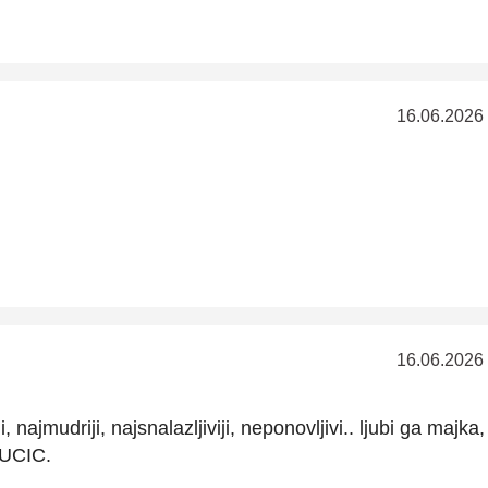
16.06.2026
16.06.2026
i, najmudriji, najsnalazljiviji, neponovljivi.. ljubi ga majka,
UCIC.