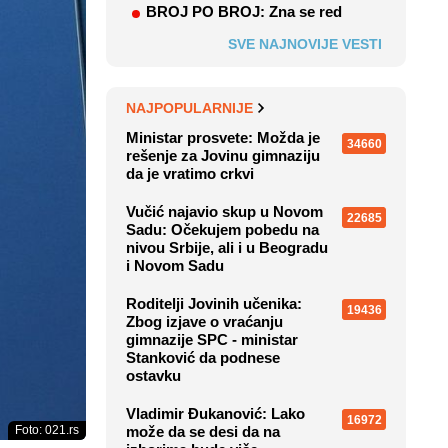
BROJ PO BROJ: Zna se red
SVE NAJNOVIJE VESTI
NAJPOPULARNIJE
Ministar prosvete: Možda je
34660
rešenje za Jovinu gimnaziju
da je vratimo crkvi
Vučić najavio skup u Novom
22685
Sadu: Očekujem pobedu na
nivou Srbije, ali i u Beogradu
i Novom Sadu
Roditelji Jovinih učenika:
19436
Zbog izjave o vraćanju
gimnazije SPC - ministar
Stanković da podnese
ostavku
Vladimir Đukanović: Lako
16972
Foto: 021.rs
može da se desi da na