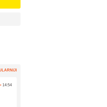
LARNIJI
•
14:54