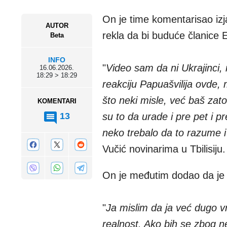
On je time komentarisao iz
AUTOR
rekla da bi buduće članice
Beta
INFO
"
Video sam da ni Ukrajinci, 
16.06.2026.
18:29 > 18:29
reakciju Papuašvilija ovde, 
što neki misle, već baš zat
KOMENTARI
13
su to da urade i pre pet i 
neko trebalo da to razume 
Vučić novinarima u Tbilisiju.
On je međutim dodao da je 
"
Ja mislim da ja već dugo 
realnost. Ako bih se zbog ne