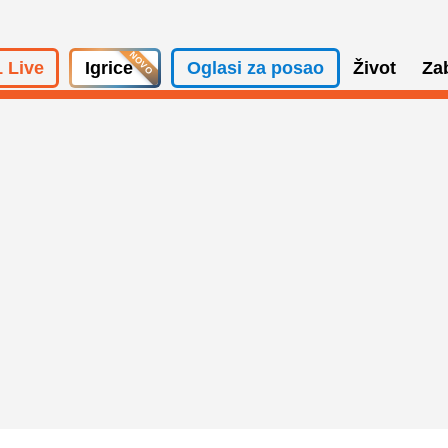
 Live
Igrice
Oglasi za posao
Život
Za