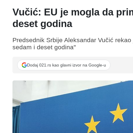
Vučić: EU je mogla da prim
deset godina
Predsednik Srbije Aleksandar Vučić rekao j
sedam i deset godina"
Dodaj 021.rs kao glavni izvor na Google-u