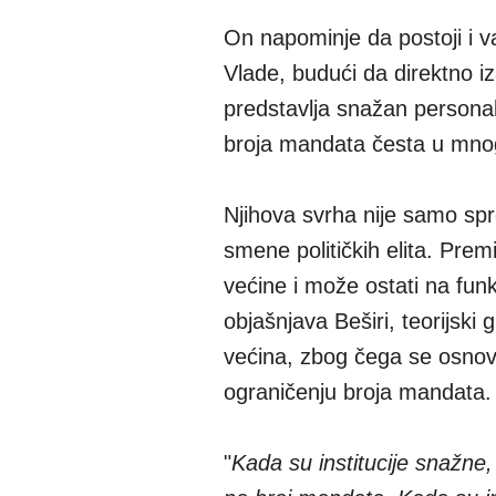
On napominje da postoji i 
Vlade, budući da direktno 
predstavlja snažan personal
broja mandata česta u mn
Njihova svrha nije samo spr
smene političkih elita. Premi
većine i može ostati na fun
objašnjava Beširi, teorijsk
većina, zbog čega se osnov
ograničenju broja mandata.
"
Kada su institucije snažne,