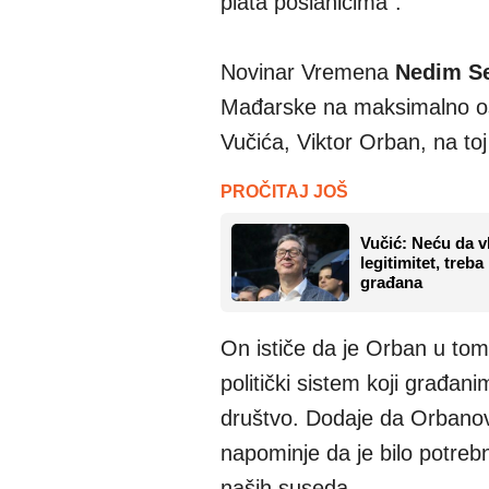
plata poslanicima".
Novinar Vremena
Nedim Se
Mađarske na maksimalno osa
Vučića, Viktor Orban, na toj
PROČITAJ JOŠ
Vučić: Neću da 
legitimitet, treb
građana
On ističe da je Orban u tom
politički sistem koji građa
društvo. Dodaje da Orbanov 
napominje da je bilo potreb
naših suseda.