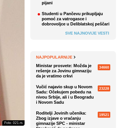
pijani
Studenti u Pančevu prikupljaju
pomoć za vatrogasce i
dobrovoljce u Deliblatskoj peščari
SVE NAJNOVIJE VESTI
NAJPOPULARNIJE
Ministar prosvete: Možda je
34660
rešenje za Jovinu gimnaziju
da je vratimo crkvi
Vučić najavio skup u Novom
23228
Sadu: Očekujem pobedu na
nivou Srbije, ali i u Beogradu
i Novom Sadu
Roditelji Jovinih učenika:
19521
Zbog izjave o vraćanju
Foto: 021.rs
gimnazije SPC - ministar