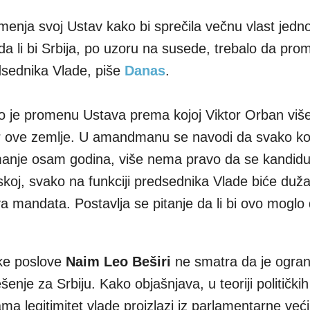
enja svoj Ustav kako bi sprečila večnu vlast jedn
a li bi Srbija, po uzoru na susede, trebalo da pro
dsednika Vlade, piše
Danas
.
o je promenu Ustava prema kojoj Viktor Orban viš
r ove zemlje. U amandmanu se navodi da svako ko
manje osam godina, više nema pravo da se kandidu
koj, svako na funkciji predsednika Vlade biće duž
va mandata. Postavlja se pitanje da li bi ovo moglo
ske poslove
Naim Leo Beširi
ne smatra da je ogran
nje za Srbiju. Kako objašnjava, u teoriji politički
a legitimitet vlade proizlazi iz parlamentarne već