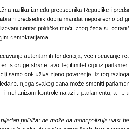
važna razlika između predsednika Republike i preds
izabrani predsednik dobija mandat neposredno od g
izovani centar političke moći, zbog čega su ograni
ogim demokratijama.
ečavanje autoritarnih tendencija, već i očuvanje r
jer, s druge strane, svoj legitimitet crpi iz parlame
kciji samo dok uživa njeno poverenje. Iz tog razlog
i gledano, njega svakog dana može smeniti parlame
ni mehanizam kontrole nalazi u parlamentu, a ne 
 nijedan političar ne može da monopolizuje vlast be