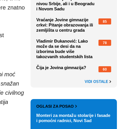
nivou Srbije, ali i u Beogradu
ere znatno
i Novom Sadu
Vraćanje Jovine gimnazije
85
crkvi: Pitanje obrazovanja ili
zemljišta u centru grada
st
Vladimir Đukanović: Lako
78
može da se desi da na
izborima bude više
takozvanih studentskih lista
Čija je Jovina gimnazija?
60
bi moć
VIDI OSTALE
, snažan
e civilnog
tija
OGLASI ZA POSAO
Monteri za montažu stolarije i fasade
i pomoćni radnici, Novi Sad