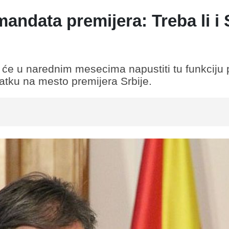
andata premijera: Treba li i 
će u narednim mesecima napustiti tu funkciju
tku na mesto premijera Srbije.