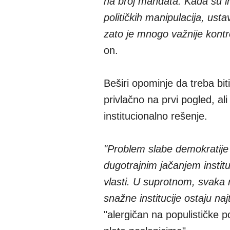
na broj mandata. Kada su in
političkih manipulacija, ust
zato je mnogo važnije kontro
on.
Beširi opominje da treba b
privlačno na prvi pogled, ali
institucionalno rešenje.
"Problem slabe demokratije
dugotrajnim jačanjem institu
vlasti. U suprotnom, svaka 
snažne institucije ostaju naj
"alergičan na populističke 