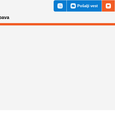
Pošalji vest
bava