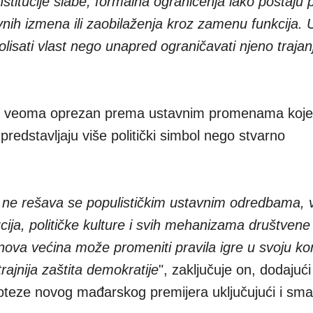
stitucije slabe, formalna ograničenja lako postaju
avnih izmena ili zaobilaženja kroz zamenu funkcija.
lisati vlast nego unapred ograničavati njeno trajan
iti veoma oprezan prema ustavnim promenama koje
 predstavljaju više politički simbol nego stvarno
 ne rešava se populističkim ustavnim odredbama, 
cija, političke kulture i svih mehanizama društvene
nova većina može promeniti pravila igre u svoju kor
trajnija zaštita demokratije
", zaključuje on, dodajući
poteze novog mađarskog premijera uključujući i sma