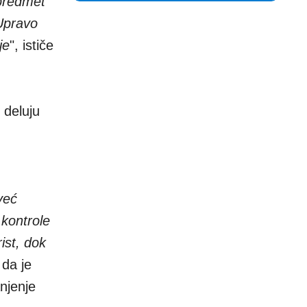
 predmet
 Upravo
je
", ističe
 deluju
već
 kontrole
ist, dok
 da je
njenje