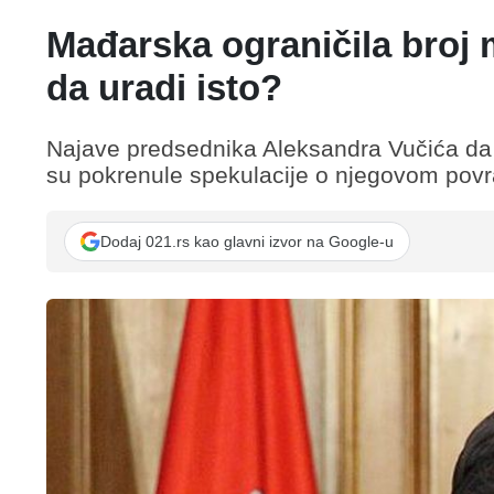
Mađarska ograničila broj m
da uradi isto?
Najave predsednika Aleksandra Vučića da 
su pokrenule spekulacije o njegovom povra
Dodaj 021.rs kao glavni izvor na Google-u