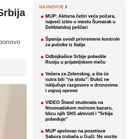
NAJNOVIJE
Srbija
MUP: Aktivna četiri veća požara,
najveći izbio u mestu Šumarak u
Deliblatskoj peščari
Španija uvodi privremene kontrole
 ponovo
za putnike iz Italije
Odbojkašice Srbije pobedile
Rusiju u prijateljskom meču
Večera za Zelenskog, a šta će
sutra biti "na stolu": Đukić ne
isključuje razgovore o dronovima
i vojnoj opremi
VIDEO Štand studenata na
Novosadskom noćnom bazaru,
blizu njih SNS aktivisti i "Srbija
pobeđuje"
MUP apelovao na posetioce
Sabora trubača u Guči: Ne vozite