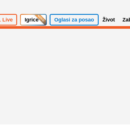
 Live
Igrice
Oglasi za posao
Život
Za