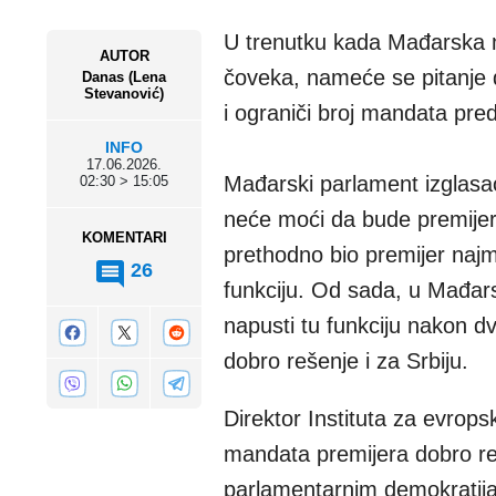
U trenutku kada Mađarska m
AUTOR
čoveka, nameće se pitanje d
Danas (Lena
Stevanović)
i ograniči broj mandata pre
INFO
17.06.2026.
Mađarski parlament izglasa
02:30 > 15:05
neće moći da bude premije
KOMENTARI
prethodno bio premijer naj
26
funkciju. Od sada, u Mađars
napusti tu funkciju nakon d
dobro rešenje i za Srbiju.
Direktor Instituta za evrop
mandata premijera dobro reše
parlamentarnim demokratijam