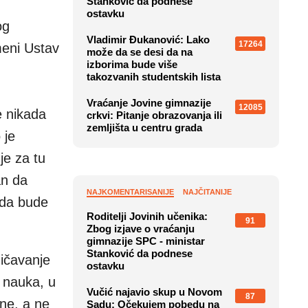
Stanković da podnese
ostavku
og
Vladimir Đukanović: Lako
17264
meni Ustav
može da se desi da na
izborima bude više
takozvanih studentskih lista
Vraćanje Jovine gimnazije
12085
e nikada
crkvi: Pitanje obrazovanja ili
zemljišta u centru grada
 je
je za tu
an da
NAJKOMENTARISANIJE
NAJČITANIJE
 da bude
Roditelji Jovinih učenika:
91
Zbog izjave o vraćanju
gimnazije SPC - ministar
Stanković da podnese
ičavanje
ostavku
h nauka, u
Vučić najavio skup u Novom
87
ine, a ne
Sadu: Očekujem pobedu na