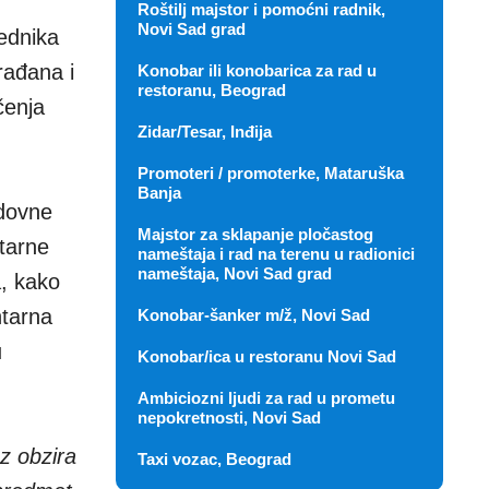
Roštilj majstor i pomoćni radnik,
Novi Sad grad
ednika
rađana i
Konobar ili konobarica za rad u
restoranu, Beograd
čenja
Zidar/Tesar, Inđija
Promoteri / promoterke, Mataruška
Banja
edovne
Majstor za sklapanje pločastog
ntarne
nameštaja i rad na terenu u radionici
nameštaja, Novi Sad grad
a, kako
ntarna
Konobar-šanker m/ž, Novi Sad
u
Konobar/ica u restoranu Novi Sad
Ambiciozni ljudi za rad u prometu
nepokretnosti, Novi Sad
z obzira
Taxi vozac, Beograd