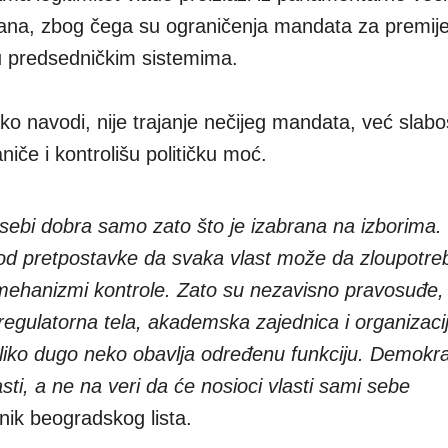
ana, zbog čega su ograničenja mandata za premij
u predsedničkim sistemima.
ko navodi, nije trajanje nečijeg mandata, već slabo
aniče i kontrolišu političku moć.
 sebi dobra samo zato što je izabrana na izborima.
 od pretpostavke da svaka vlast može da zloupotre
i mehanizmi kontrole. Zato su nezavisno pravosuđe
regulatorna tela, akademska zajednica i organizacij
koliko dugo neko obavlja određenu funkciju. Demokra
asti, a ne na veri da će nosioci vlasti sami sebe
nik beogradskog lista.