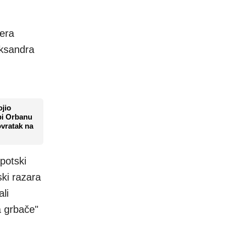
era
eksandra
jio
bi Orbanu
vratak na
potski
ski razara
li
a grbače"