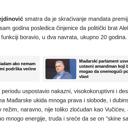
jdinović
smatra da je skraćivanje mandata premij
m godina posledica činjenice da politički brat Al
 funkciji boravio, u dva navrata, ukupno 20 godina.
Mađarski parlament usvo
vladam ako nemam
ustavni amandman koji 
a mi podrška većine
mogao da onemogući po
vlast
 periodu uspostavio nakazni, visokokoruptivni i des
nima Mađarske ukida mnoga prava i slobode, i dubin
režim, naravno, nije toliko zloćudan kao Vučićev, a
no mnogo energije, truda i sreće da se on "skine s