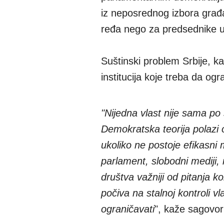
iz neposrednog izbora građ
ređa nego za predsednike 
Suštinski problem Srbije, ka
institucija koje treba da ogr
"Nijedna vlast nije sama po
Demokratska teorija polazi
ukoliko ne postoje efikasn
parlament, slobodni mediji, 
društva važniji od pitanja 
počiva na stalnoj kontroli vl
ograničavati
", kaže sagovor