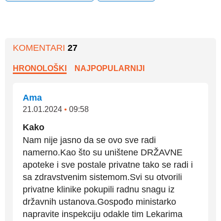
KOMENTARI
27
HRONOLOŠKI
NAJPOPULARNIJI
Ama
21.01.2024
•
09:58
Kako
Nam nije jasno da se ovo sve radi
namerno.Kao što su uništene DRŽAVNE
apoteke i sve postale privatne tako se radi i
sa zdravstvenim sistemom.Svi su otvorili
privatne klinike pokupili radnu snagu iz
državnih ustanova.Gospođo ministarko
napravite inspekciju odakle tim Lekarima