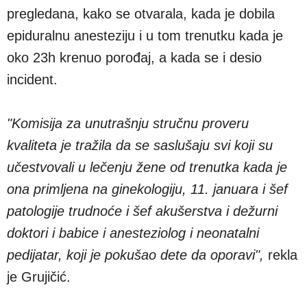
pregledana, kako se otvarala, kada je dobila
epiduralnu anesteziju i u tom trenutku kada je
oko 23h krenuo porođaj, a kada se i desio
incident.
"Komisija za unutrašnju stručnu proveru
kvaliteta je tražila da se saslušaju svi koji su
učestvovali u lečenju žene od trenutka kada je
ona primljena na ginekologiju, 11. januara i šef
patologije trudnoće i šef akušerstva i dežurni
doktori i babice i anesteziolog i neonatalni
pedijatar, koji je pokušao dete da oporavi",
rekla
je Grujičić.