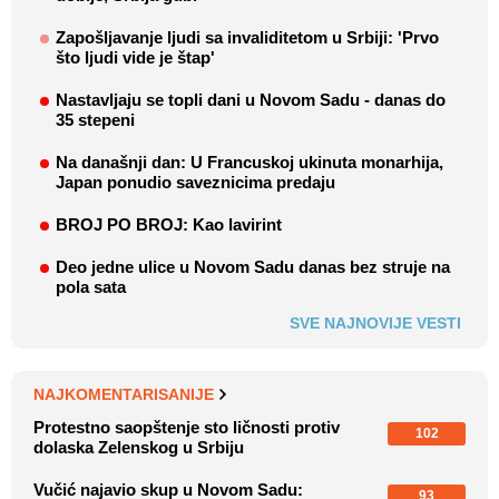
Zapošljavanje ljudi sa invaliditetom u Srbiji: 'Prvo
što ljudi vide je štap'
Nastavljaju se topli dani u Novom Sadu - danas do
35 stepeni
Na današnji dan: U Francuskoj ukinuta monarhija,
Japan ponudio saveznicima predaju
BROJ PO BROJ: Kao lavirint
Deo jedne ulice u Novom Sadu danas bez struje na
pola sata
SVE NAJNOVIJE VESTI
NAJKOMENTARISANIJE
Protestno saopštenje sto ličnosti protiv
102
dolaska Zelenskog u Srbiju
Vučić najavio skup u Novom Sadu:
93