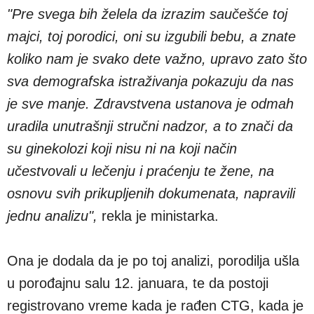
"Pre svega bih želela da izrazim saučešće toj
majci, toj porodici, oni su izgubili bebu, a znate
koliko nam je svako dete važno, upravo zato što
sva demografska istraživanja pokazuju da nas
je sve manje. Zdravstvena ustanova je odmah
uradila unutrašnji stručni nadzor, a to znači da
su ginekolozi koji nisu ni na koji način
učestvovali u lečenju i praćenju te žene, na
osnovu svih prikupljenih dokumenata, napravili
jednu analizu",
rekla je ministarka.
Ona je dodala da je po toj analizi, porodilja ušla
u porođajnu salu 12. januara, te da postoji
registrovano vreme kada je rađen CTG, kada je