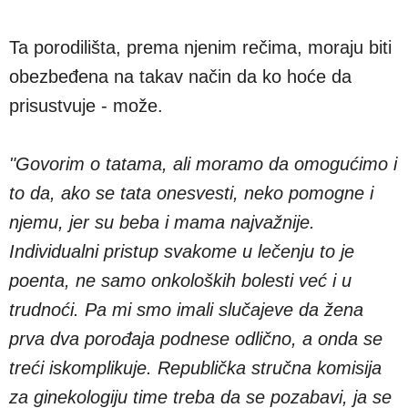
Ta porodilišta, prema njenim rečima, moraju biti
obezbeđena na takav način da ko hoće da
prisustvuje - može.
"Govorim o tatama, ali moramo da omogućimo i
to da, ako se tata onesvesti, neko pomogne i
njemu, jer su beba i mama najvažnije.
Individualni pristup svakome u lečenju to je
poenta, ne samo onkoloških bolesti već i u
trudnoći. Pa mi smo imali slučajeve da žena
prva dva porođaja podnese odlično, a onda se
treći iskomplikuje. Republička stručna komisija
za ginekologiju time treba da se pozabavi, ja se