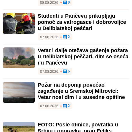
0
08.08.2026.
•
Studenti u Pančevu prikupljaju
pomoć za vatrogasce i dobrovoljce
u Deliblatskoj peščari
2
07.08.2026.
•
Vetar i dalje otežava gašenje požara
u Deliblatskoj peščari, dim se oseća
i u Pančevu
5
07.08.2026.
•
Požar na deponiji povećao
zagađenje u Sremskoj Mitrovici:
Vetar nosi dim i u susedne opštine
2
07.08.2026.
•
FOTO: Posle otmice, povratka u
Srbiju i oporavka, orao Feliks