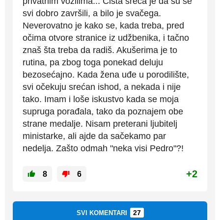
privatnim vozilima... Čista sreća je da su se
svi dobro završili, a bilo je svačega.
Neverovatno je kako se, kada treba, pred
očima otvore stranice iz udžbenika, i tačno
znaš šta treba da radiš. Akušerima je to
rutina, pa zbog toga ponekad deluju
bezosećajno. Kada žena uđe u porodilište,
svi očekuju srećan ishod, a nekada i nije
tako. Imam i loše iskustvo kada se moja
supruga porađala, tako da poznajem obe
strane medalje. Nisam preterani ljubitelj
ministarke, ali ajde da sačekamo par
nedelja. Zašto odmah "neka visi Pedro"?!
+2
8
6
27
SVI KOMENTARI