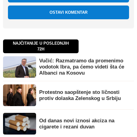
OSTAVI KOMENTAR
NAJČITANIJE U POSLEDNJIH
72H
Vučić: Razmatramo da promenimo
vodotok Ibra, pa ćemo videti šta će
Albanci na Kosovu
Protestno saopštenje sto ličnosti
protiv dolaska Zelenskog u Srbiju
Od danas novi iznosi akciza na
cigarete i rezani duvan