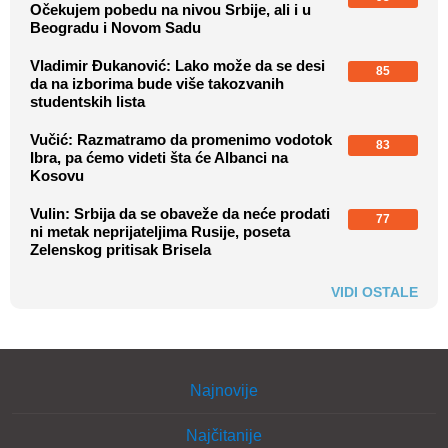
Očekujem pobedu na nivou Srbije, ali i u
Beogradu i Novom Sadu
Vladimir Đukanović: Lako može da se desi
85
da na izborima bude više takozvanih
studentskih lista
Vučić: Razmatramo da promenimo vodotok
83
Ibra, pa ćemo videti šta će Albanci na
Kosovu
Vulin: Srbija da se obaveže da neće prodati
77
ni metak neprijateljima Rusije, poseta
Zelenskog pritisak Brisela
VIDI OSTALE
Najnovije
Najčitanije