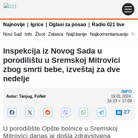
Najnovije
|
Igrice
|
Oglasi za posao
|
Radio 021 live
Novi Sad
Info
Život
Zabava
Najčitanije
Najkomentarisanije
Naj
Inspekcija iz Novog Sada u
porodilištu u Sremskoj Mitrovici
zbog smrti bebe, izveštaj za dve
nedelje
INFO
Autor
:
Tanjug, FoNet
19.01.2024.
16:23 > 17:09
27
U porodilište Opšte bolnice u Sremskoj
Mitrovici danas je došla zdravstvena