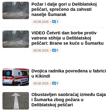
Požar i dalje gori u Deliblatskoj
peščari, sprečeno da zahvati
naselje Šumarak
3
09.08.2026.
•
VIDEO Četvrti dan borbe protiv
vatrene stihije u Deliblatskoj
peščari: Brane se kuće u Šumarku
6
08.08.2026.
•
Dvojica radnika povređena u fabrici
u Kikindi
0
08.08.2026.
•
Obustavljen saobraćaj između Gaja
i Šumarka zbog požara u
Deliblatskoj peščari