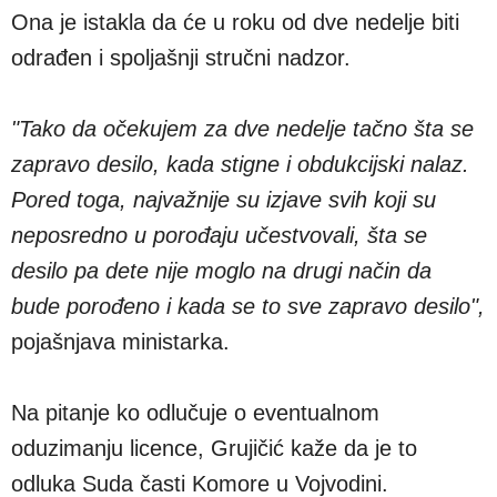
Ona je istakla da će u roku od dve nedelje biti
odrađen i spoljašnji stručni nadzor.
"Tako da očekujem za dve nedelje tačno šta se
zapravo desilo, kada stigne i obdukcijski nalaz.
Pored toga, najvažnije su izjave svih koji su
neposredno u porođaju učestvovali, šta se
desilo pa dete nije moglo na drugi način da
bude porođeno i kada se to sve zapravo desilo",
pojašnjava ministarka.
Na pitanje ko odlučuje o eventualnom
oduzimanju licence, Grujičić kaže da je to
odluka Suda časti Komore u Vojvodini.