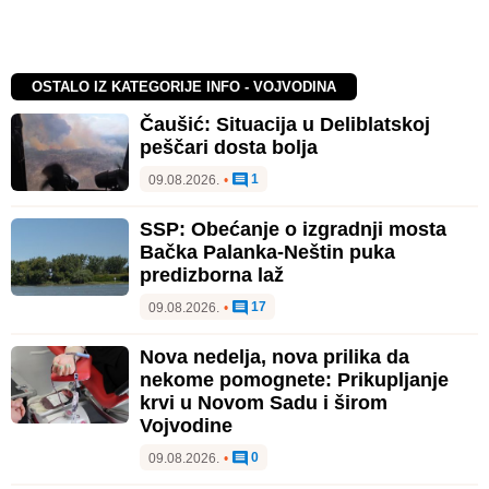
OSTALO IZ KATEGORIJE INFO - VOJVODINA
Čaušić: Situacija u Deliblatskoj
peščari dosta bolja
1
09.08.2026.
•
SSP: Obećanje o izgradnji mosta
Bačka Palanka-Neštin puka
predizborna laž
17
09.08.2026.
•
Nova nedelja, nova prilika da
nekome pomognete: Prikupljanje
krvi u Novom Sadu i širom
Vojvodine
0
09.08.2026.
•