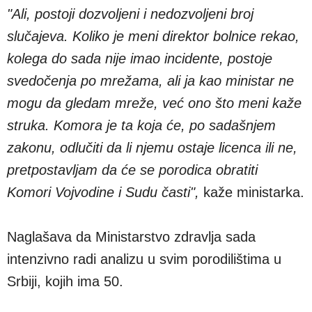
"Ali, postoji dozvoljeni i nedozvoljeni broj
slučajeva. Koliko je meni direktor bolnice rekao,
kolega do sada nije imao incidente, postoje
svedočenja po mrežama, ali ja kao ministar ne
mogu da gledam mreže, već ono što meni kaže
struka. Komora je ta koja će, po sadašnjem
zakonu, odlučiti da li njemu ostaje licenca ili ne,
pretpostavljam da će se porodica obratiti
Komori Vojvodine i Sudu časti",
kaže ministarka.
Naglašava da Ministarstvo zdravlja sada
intenzivno radi analizu u svim porodilištima u
Srbiji, kojih ima 50.