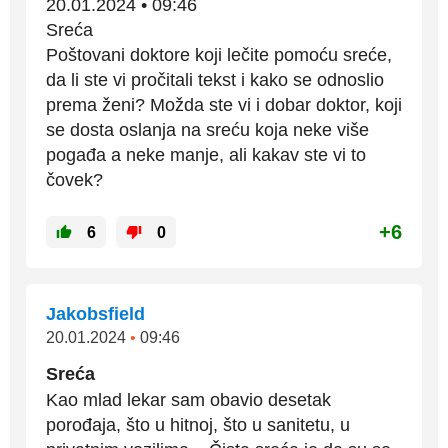
20.01.2024 • 09:46
Sreća
Poštovani doktore koji lečite pomoću sreće,
da li ste vi pročitali tekst i kako se odnoslio
prema ženi? Možda ste vi i dobar doktor, koji
se dosta oslanja na sreću koja neke više
pogađa a neke manje, ali kakav ste vi to
čovek?
+6
6
0
Jakobsfield
20.01.2024
•
09:46
Sreća
Kao mlad lekar sam obavio desetak
porođaja, što u hitnoj, što u sanitetu, u