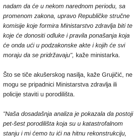
nadam da će u nekom narednom periodu, sa
promenom zakona, upravo Republičke stručne
komisije koje formira Ministarstvo zdravlja biti te
koje će donositi odluke i pravila ponašanja koja
će onda ući u podzakonske akte i kojih će svi
moraju da se pridržavaju",
kaže ministarka.
Što se tiče akušerskog nasilja, kaže Grujičić, ne
mogu se pripadnici Ministarstva zdravlja ili
policije staviti u porodilišta.
"Naša dosadašnja analiza je pokazala da postoji
pet-šest porodilišta koja su u katastrofalnom
stanju i mi ćemo tu ići na hitnu rekonstrukciju,