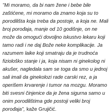
"Mi moramo, da bi nam žene i bebe bile
zaštićene, mi moramo da znamo koja su to
porodilišta koja treba da postoje, a koja ne. Mali
broj porođaja, manje od 10 godišnje, on ne
može da omogući dovoljno iskustvo lekaru koji
tamo radi i ne daj Bože neke komplikacije. Ja
razumem laike koji smatraju da je trudnoća
fiziološko stanje i ja, koja nisam ni ginekolog ni
akušer, nagledala sam se toga da smo u jednoj
sali imali da ginekolozi rade carski rez, a ja
operišem krvarenje i tumor na mozgu. Moramo
biti svesni činjenice da je žena sigurna samo u
onim porodilištima gde postoji veliki broj
porođaja",
kaže Grujičić.