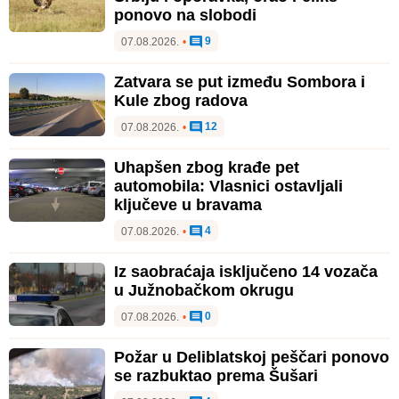
ponovo na slobodi
9
07.08.2026.
•
Zatvara se put između Sombora i
Kule zbog radova
12
07.08.2026.
•
Uhapšen zbog krađe pet
automobila: Vlasnici ostavljali
ključeve u bravama
4
07.08.2026.
•
Iz saobraćaja isključeno 14 vozača
u Južnobačkom okrugu
0
07.08.2026.
•
Požar u Deliblatskoj peščari ponovo
se razbuktao prema Šušari