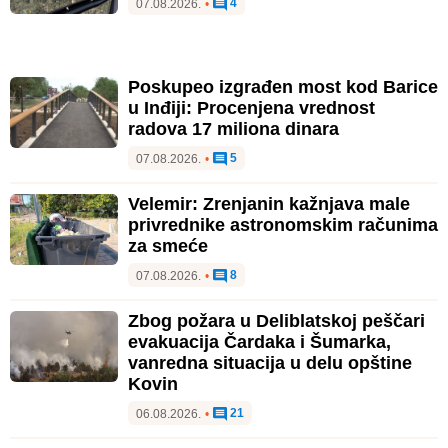
4
07.08.2026.
•
Poskupeo izgrađen most kod Barice
u Inđiji: Procenjena vrednost
radova 17 miliona dinara
5
07.08.2026.
•
Velemir: Zrenjanin kažnjava male
privrednike astronomskim računima
za smeće
8
07.08.2026.
•
Zbog požara u Deliblatskoj peščari
evakuacija Čardaka i Šumarka,
vanredna situacija u delu opštine
Kovin
21
06.08.2026.
•