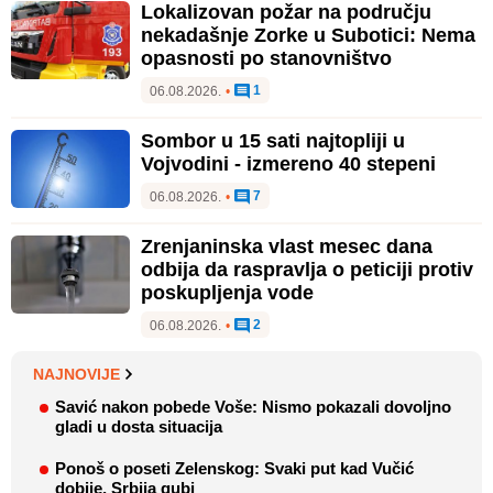
Lokalizovan požar na području
nekadašnje Zorke u Subotici: Nema
opasnosti po stanovništvo
1
06.08.2026.
•
Sombor u 15 sati najtopliji u
Vojvodini - izmereno 40 stepeni
7
06.08.2026.
•
Zrenjaninska vlast mesec dana
odbija da raspravlja o peticiji protiv
poskupljenja vode
2
06.08.2026.
•
NAJNOVIJE
Savić nakon pobede Voše: Nismo pokazali dovoljno
gladi u dosta situacija
Ponoš o poseti Zelenskog: Svaki put kad Vučić
dobije, Srbija gubi