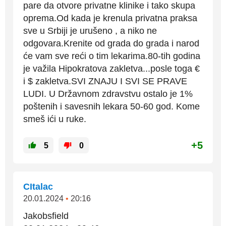
pare da otvore privatne klinike i tako skupa
oprema.Od kada je krenula privatna praksa
sve u Srbiji je urušeno , a niko ne
odgovara.Krenite od grada do grada i narod
će vam sve reći o tim lekarima.80-tih godina
je važila Hipokratova zakletva...posle toga €
i $ zakletva.SVI ZNAJU I SVI SE PRAVE
LUDI. U Državnom zdravstvu ostalo je 1%
poštenih i savesnih lekara 50-60 god. Kome
smeš ići u ruke.
+5
5
0
CItalac
20.01.2024
•
20:16
Jakobsfield