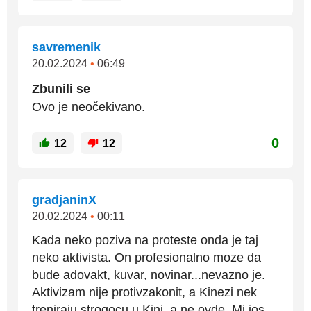
savremenik
20.02.2024
•
06:49
Zbunili se
Ovo je neočekivano.
0
12
12
gradjaninX
20.02.2024
•
00:11
Kada neko poziva na proteste onda je taj
neko aktivista. On profesionalno moze da
bude adovakt, kuvar, novinar...nevazno je.
Aktivizam nije protivzakonit, a Kinezi nek
treniraju strogocu u Kini, a ne ovde. Mi jos