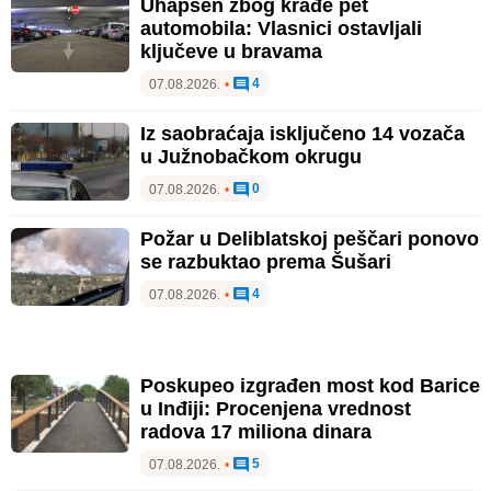
Uhapšen zbog krađe pet
automobila: Vlasnici ostavljali
ključeve u bravama
4
07.08.2026.
•
Iz saobraćaja isključeno 14 vozača
u Južnobačkom okrugu
0
07.08.2026.
•
Požar u Deliblatskoj peščari ponovo
se razbuktao prema Šušari
4
07.08.2026.
•
Poskupeo izgrađen most kod Barice
u Inđiji: Procenjena vrednost
radova 17 miliona dinara
5
07.08.2026.
•