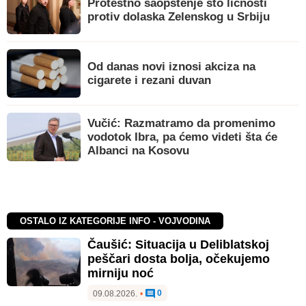
Protestno saopštenje sto ličnosti
protiv dolaska Zelenskog u Srbiju
Od danas novi iznosi akciza na
cigarete i rezani duvan
Vučić: Razmatramo da promenimo
vodotok Ibra, pa ćemo videti šta će
Albanci na Kosovu
OSTALO IZ KATEGORIJE INFO - VOJVODINA
Čaušić: Situacija u Deliblatskoj
peščari dosta bolja, očekujemo
mirniju noć
0
09.08.2026.
•