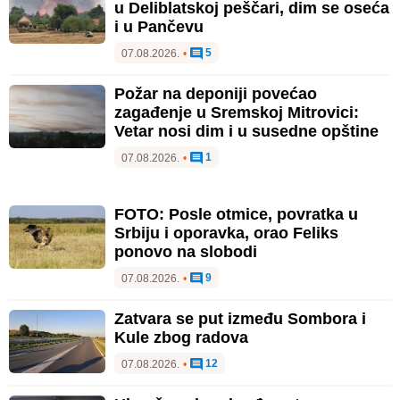
u Deliblatskoj peščari, dim se oseća
i u Pančevu
5
07.08.2026.
•
Požar na deponiji povećao
zagađenje u Sremskoj Mitrovici:
Vetar nosi dim i u susedne opštine
1
07.08.2026.
•
FOTO: Posle otmice, povratka u
Srbiju i oporavka, orao Feliks
ponovo na slobodi
9
07.08.2026.
•
Zatvara se put između Sombora i
Kule zbog radova
12
07.08.2026.
•