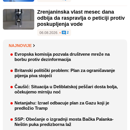
Zrenjaninska vlast mesec dana
odbija da raspravlja o peticiji protiv
poskupljenja vode
2
06.08.2026.
•
NAJNOVIJE
Evropska komisija pozvala društvene mreže na
borbu protiv dezinformacija
Britanski politički problem: Plan za ograničavanje
pijenja piva stojeći
Čaušić: Situacija u Deliblatskoj peščari dosta bolja,
očekujemo mirniju noć
Netanjahu: Izrael odbacuje plan za Gazu koji je
predložio Tramp
SSP: Obećanje o izgradnji mosta Bačka Palanka-
Neštin puka predizborna laž