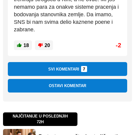
nemamo para za onakve sisteme pracenja i
bodovanja stanovnika zemlje. Da imamo,
SNS bi nam svima delio kaznene poene i
zabrane.
-2
18
20
7
SVI KOMENTARI
OSTAVI KOMENTAR
NAJČITANIJE U POSLEDNJIH
72H