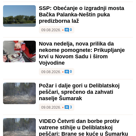
SSP: Obećanje o izgradnji mosta
Bačka Palanka-Neštin puka
predizborna laž
0
09.08.2026.
•
Nova nedelja, nova prilika da
nekome pomognete: Prikupljanje
krvi u Novom Sadu i širom
Vojvodine
0
09.08.2026.
•
Požar i dalje gori u Deliblatskoj
peščari, sprečeno da zahvati
naselje Šumarak
3
09.08.2026.
•
VIDEO Četvrti dan borbe protiv
vatrene stihije u Deliblatskoj
peščari: Brane se kuće u Šumarku