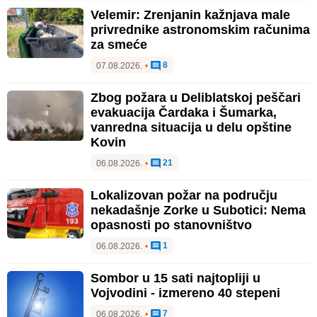
Velemir: Zrenjanin kažnjava male
privrednike astronomskim računima
za smeće
8
07.08.2026.
•
Zbog požara u Deliblatskoj peščari
evakuacija Čardaka i Šumarka,
vanredna situacija u delu opštine
Kovin
21
06.08.2026.
•
Lokalizovan požar na području
nekadašnje Zorke u Subotici: Nema
opasnosti po stanovništvo
1
06.08.2026.
•
Sombor u 15 sati najtopliji u
Vojvodini - izmereno 40 stepeni
7
06.08.2026.
•