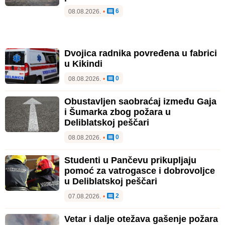
6
08.08.2026.
•
Dvojica radnika povređena u fabrici
u Kikindi
0
08.08.2026.
•
Obustavljen saobraćaj između Gaja
i Šumarka zbog požara u
Deliblatskoj peščari
0
08.08.2026.
•
Studenti u Pančevu prikupljaju
pomoć za vatrogasce i dobrovoljce
u Deliblatskoj peščari
2
07.08.2026.
•
Vetar i dalje otežava gašenje požara