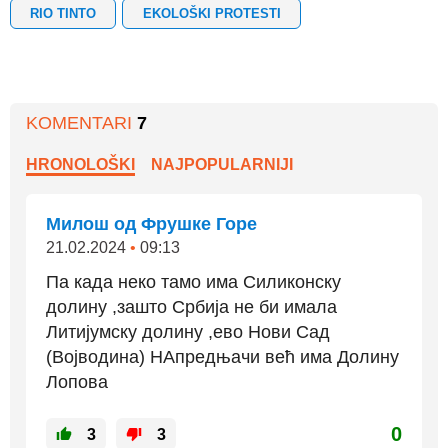
RIO TINTO
EKOLOŠKI PROTESTI
KOMENTARI
7
HRONOLOŠKI
NAJPOPULARNIJI
Милош од Фрушке Горе
21.02.2024
•
09:13
Па када неко тамо има Силиконску
долину ,зашто Србија не би имала
Литијумску долину ,ево Нови Сад
(Војводина) НАпредњачи већ има Долину
Лопова
0
3
3