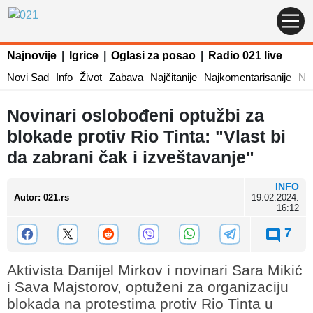
Najnovije
|
Igrice
|
Oglasi za posao
|
Radio 021 live
Novi Sad
Info
Život
Zabava
Najčitanije
Najkomentarisanije
Naj
Novinari oslobođeni optužbi za
blokade protiv Rio Tinta: "Vlast bi
da zabrani čak i izveštavanje"
INFO
Autor
:
021.rs
19.02.2024.
16:12
7
Aktivista Danijel Mirkov i novinari Sara Mikić
i Sava Majstorov, optuženi za organizaciju
blokada na protestima protiv Rio Tinta u