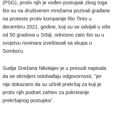
(PSG), protiv njih je vođen postupak zbog toga
što su na društvenim mrežama pozivali građane
na proteste protiv kompanije Rio Tinto u
decembru 2021. godine, koji su se odvijali u više
od 50 gradova u Srbiji, odnosno zato što su u
svojstvu novinara izveštavali sa skupa u
Somboru.
Sudija Snežana Nikolajev je u presudi napisala
da se okrivljeni oslobađaju odgovornosti, "jer
nije dokazano da su učinili prekršaj za koji je
protiv njih podnet zahtev za pokretanje
prekršajnog postupka".