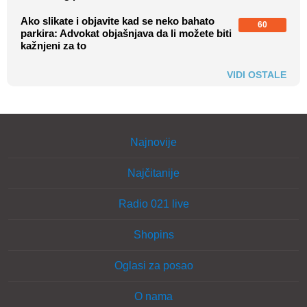
Ako slikate i objavite kad se neko bahato
60
parkira: Advokat objašnjava da li možete biti
kažnjeni za to
VIDI OSTALE
Najnovije
Najčitanije
Radio 021 live
Shopins
Oglasi za posao
O nama