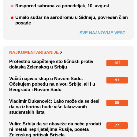
Raspored sahrana za ponedeljak, 10. avgust
Umalo sudar na aerodromu u Sidneju, povređen član
posade
SVE NAJNOVIJE VESTI
NAJKOMENTARISANIJE
Protestno saopštenje sto ličnosti protiv
102
dolaska Zelenskog u Srbiju
Vučić najavio skup u Novom Sadu:
93
Očekujem pobedu na nivou Srbije, ali i u
Beogradu i Novom Sadu
Vladimir Đukanović: Lako može da se desi
85
da na izborima bude više takozvanih
studentskih lista
Vulin: Srbija da se obaveže da neće prodati
77
ni metak neprijateljima Rusije, poseta
Zelenskog pritisak Brisela