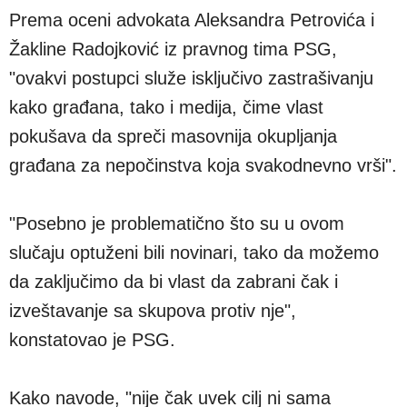
Prema oceni advokata Aleksandra Petrovića i
Žakline Radojković iz pravnog tima PSG,
"ovakvi postupci služe isključivo zastrašivanju
kako građana, tako i medija, čime vlast
pokušava da spreči masovnija okupljanja
građana za nepočinstva koja svakodnevno vrši".
"Posebno je problematično što su u ovom
slučaju optuženi bili novinari, tako da možemo
da zaključimo da bi vlast da zabrani čak i
izveštavanje sa skupova protiv nje",
konstatovao je PSG.
Kako navode, "nije čak uvek cilj ni sama