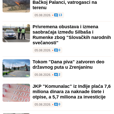
Bačkoj Palanci, vatrogasci na
terenu
13
05.08.2026.
•
Privremena obustava i izmena
saobraćaja između Silbaša i
Rumenke zbog "Slovačkih narodnih
svečanosti"
0
05.08.2026.
•
Tokom "Dana piva" zatvoren deo
državnog puta u Zrenjaninu
2
05.08.2026.
•
JKP "Komunalac" iz Inđije plaća 7,6
miliona dinara za naknade štete i
otpise, a 5,7 miliona za investicije
0
05.08.2026.
•