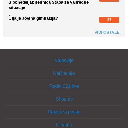
u ponedeljak sednica Štaba za vanredne
situacije
Čija je Jovina gimnazija?
57
VIDI OSTALE
Najnovije
Najčitanije
Radio 021 live
Shopins
Oglasi za posao
O nama