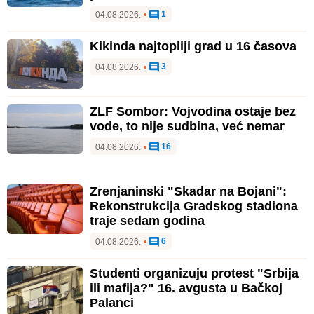
1
04.08.2026.
•
Kikinda najtopliji grad u 16 časova
3
04.08.2026.
•
ZLF Sombor: Vojvodina ostaje bez
vode, to nije sudbina, već nemar
16
04.08.2026.
•
Zrenjaninski "Skadar na Bojani":
Rekonstrukcija Gradskog stadiona
traje sedam godina
6
04.08.2026.
•
Studenti organizuju protest "Srbija
ili mafija?" 16. avgusta u Bačkoj
Palanci