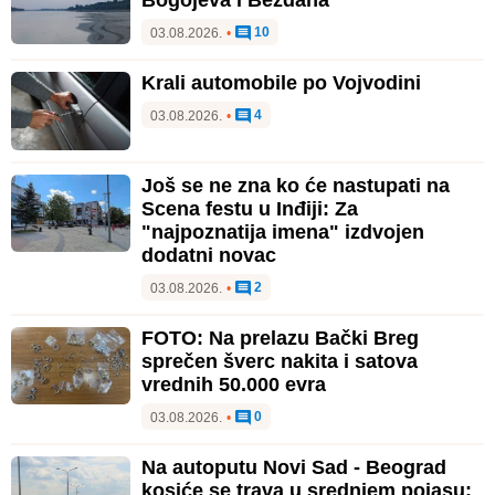
10
03.08.2026.
•
Krali automobile po Vojvodini
4
03.08.2026.
•
Još se ne zna ko će nastupati na
Scena festu u Inđiji: Za
"najpoznatija imena" izdvojen
dodatni novac
2
03.08.2026.
•
FOTO: Na prelazu Bački Breg
sprečen šverc nakita i satova
vrednih 50.000 evra
0
03.08.2026.
•
Na autoputu Novi Sad - Beograd
kosiće se trava u srednjem pojasu: