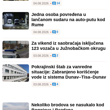
14
04.08.2026.
•
Jedna osoba povređena u
lančanom sudaru na auto-putu kod
Rume
0
04.08.2026.
•
Za vikend iz saobraćaja isključena
123 vozača u Južnobačkom okrugu
2
03.08.2026.
•
Pokrajinski štab za vanredne
situacije: Zabranjeno korišćenje
vode iz sistema Dunav–Tisa–Dunav
4
03.08.2026.
•
Nekoliko brodova se nasukalo kod
Bogojeva i Bezdana