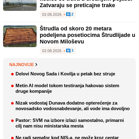
Zatvaraju se preticajne trake
2
02.08.2026.
•
Štrudla od skoro 20 metara
podeljena posetiocima Štrudlijade u
Novom Miloševu
3
02.08.2026.
•
NAJNOVIJE
Delovi Novog Sada i Kovilja u petak bez struje
Metin AI model tokom testiranja hakovao sistem
druge kompanije
Nizak vodostaj Dunava dodatno opterećenje za
novosadsko vodosnabdevanje, ali vode ima dovoljno
Pastor: SVM na izbore izlazi samostalno, primarni
cilj nam nisu ministarska mesta
Ne radi semafor kod NIS-a, ne može kroz centar