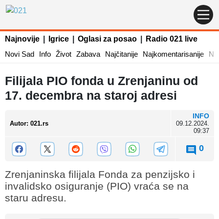
Najnovije
|
Igrice
|
Oglasi za posao
|
Radio 021 live
Novi Sad
Info
Život
Zabava
Najčitanije
Najkomentarisanije
Naj
Filijala PIO fonda u Zrenjaninu od
17. decembra na staroj adresi
INFO
Autor
:
021.rs
09.12.2024.
09:37
0
Zrenjaninska filijala Fonda za penzijsko i
invalidsko osiguranje (PIO) vraća se na
staru adresu.