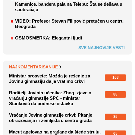
Kamenice, bandera pala na Telepu: Šta se dešava u
saobraćaju
VIDEO: Profesor Stevan Filipović pretučen u centru
Beograda
OSMOSMERKA: Elegantni ljudi
SVE NAJNOVIJE VESTI
NAJKOMENTARISANIJE
Ministar prosvete: Možda je rešenje za
163
Jovinu gimnaziju da je vratimo crkvi
Roditelji Jovinih učenika: Zbog izjave o
88
vraćanju gimnazije SPC - ministar
Stanković da podnese ostavku
Vraćanje Jovine gimnazije crkvi: Pitanje
85
obrazovanja ili zemljišta u centru grada
Macut apelovao na građane da štede struju,
65