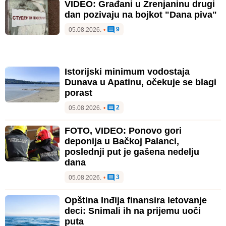
VIDEO: Građani u Zrenjaninu drugi
dan pozivaju na bojkot "Dana piva"
9
05.08.2026.
•
Istorijski minimum vodostaja
Dunava u Apatinu, očekuje se blagi
porast
2
05.08.2026.
•
FOTO, VIDEO: Ponovo gori
deponija u Bačkoj Palanci,
poslednji put je gašena nedelju
dana
3
05.08.2026.
•
Opština Inđija finansira letovanje
deci: Snimali ih na prijemu uoči
puta