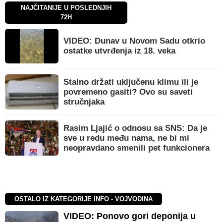
NAJČITANIJE U POSLEDNJIH
72H
VIDEO: Dunav u Novom Sadu otkrio
ostatke utvrđenja iz 18. veka
Stalno držati uključenu klimu ili je
povremeno gasiti? Ovo su saveti
stručnjaka
Rasim Ljajić o odnosu sa SNS: Da je
sve u redu među nama, ne bi mi
neopravdano smenili pet funkcionera
OSTALO IZ KATEGORIJE INFO - VOJVODINA
VIDEO: Ponovo gori deponija u