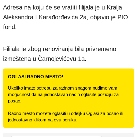
Adresa na koju će se vratiti filijala je u Kralja
Aleksandra I Karađorđevića 2a, objavio je PIO
fond.
Filijala je zbog renoviranja bila privremeno
izmeštena u Čarnojevićevu 1a.
OGLASI RADNO MESTO!
Ukoliko imate potrebu za radnom snagom nudimo vam
mogućnost da na jednostavan način oglasite poziciju za
posao.
Radno mesto možete oglasiti u odeljku Oglasi za posao ili
jednostavno klikom na ovu poruku.