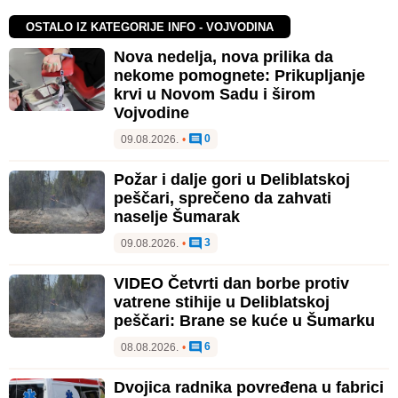
OSTALO IZ KATEGORIJE INFO - VOJVODINA
Nova nedelja, nova prilika da
nekome pomognete: Prikupljanje
krvi u Novom Sadu i širom
Vojvodine
0
09.08.2026.
•
Požar i dalje gori u Deliblatskoj
peščari, sprečeno da zahvati
naselje Šumarak
3
09.08.2026.
•
VIDEO Četvrti dan borbe protiv
vatrene stihije u Deliblatskoj
peščari: Brane se kuće u Šumarku
6
08.08.2026.
•
Dvojica radnika povređena u fabrici