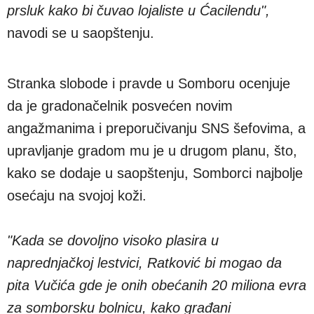
prsluk kako bi čuvao lojaliste u Ćacilendu",
navodi se u saopštenju.
Stranka slobode i pravde u Somboru ocenjuje
da je gradonačelnik posvećen novim
angažmanima i preporučivanju SNS šefovima, a
upravljanje gradom mu je u drugom planu, što,
kako se dodaje u saopštenju, Somborci najbolje
osećaju na svojoj koži.
"Kada se dovoljno visoko plasira u
naprednjačkoj lestvici, Ratković bi mogao da
pita Vučića gde je onih obećanih 20 miliona evra
za somborsku bolnicu, kako građani