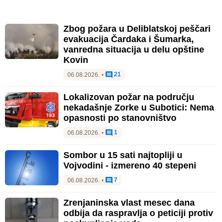
Zbog požara u Deliblatskoj peščari
evakuacija Čardaka i Šumarka,
vanredna situacija u delu opštine
Kovin
21
06.08.2026.
•
Lokalizovan požar na području
nekadašnje Zorke u Subotici: Nema
opasnosti po stanovništvo
1
06.08.2026.
•
Sombor u 15 sati najtopliji u
Vojvodini - izmereno 40 stepeni
7
06.08.2026.
•
Zrenjaninska vlast mesec dana
odbija da raspravlja o peticiji protiv