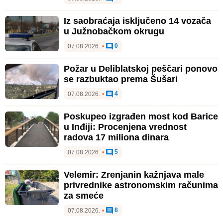
Iz saobraćaja isključeno 14 vozača
u Južnobačkom okrugu
0
07.08.2026.
•
Požar u Deliblatskoj peščari ponovo
se razbuktao prema Šušari
4
07.08.2026.
•
Poskupeo izgrađen most kod Barice
u Inđiji: Procenjena vrednost
radova 17 miliona dinara
5
07.08.2026.
•
Velemir: Zrenjanin kažnjava male
privrednike astronomskim računima
za smeće
8
07.08.2026.
•