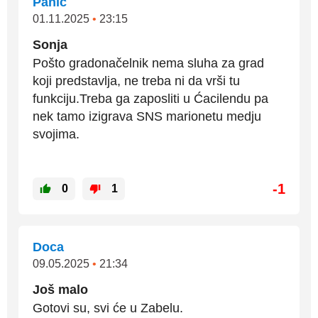
Panić
01.11.2025
•
23:15
Sonja
Pošto gradonačelnik nema sluha za grad
koji predstavlja, ne treba ni da vrši tu
funkciju.Treba ga zaposliti u Ćacilendu pa
nek tamo izigrava SNS marionetu medju
svojima.
-1
0
1
Doca
09.05.2025
•
21:34
Još malo
Gotovi su, svi će u Zabelu.