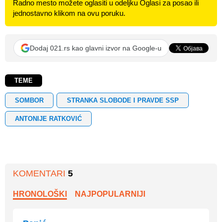
Radno mesto možete oglasiti u odeljku Oglasi za posao ili
jednostavno klikom na ovu poruku.
Dodaj 021.rs kao glavni izvor na Google-u
TEME
SOMBOR
STRANKA SLOBODE I PRAVDE SSP
ANTONIJE RATKOVIĆ
KOMENTARI
5
HRONOLOŠKI
NAJPOPULARNIJI