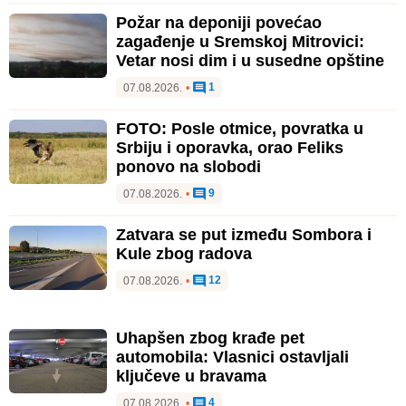
Požar na deponiji povećao
zagađenje u Sremskoj Mitrovici:
Vetar nosi dim i u susedne opštine
1
07.08.2026.
•
FOTO: Posle otmice, povratka u
Srbiju i oporavka, orao Feliks
ponovo na slobodi
9
07.08.2026.
•
Zatvara se put između Sombora i
Kule zbog radova
12
07.08.2026.
•
Uhapšen zbog krađe pet
automobila: Vlasnici ostavljali
ključeve u bravama
4
07.08.2026.
•