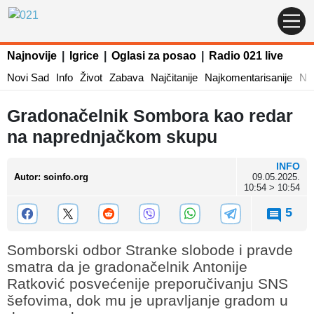
Najnovije
|
Igrice
|
Oglasi za posao
|
Radio 021 live
Novi Sad
Info
Život
Zabava
Najčitanije
Najkomentarisanije
Naj
Gradonačelnik Sombora kao redar
na naprednjačkom skupu
INFO
Autor
:
soinfo.org
09.05.2025.
10:54 > 10:54
5
Somborski odbor Stranke slobode i pravde
smatra da je gradonačelnik Antonije
Ratković posvećenije preporučivanju SNS
šefovima, dok mu je upravljanje gradom u