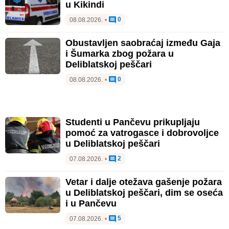
u Kikindi
0
08.08.2026.
•
Obustavljen saobraćaj između Gaja
i Šumarka zbog požara u
Deliblatskoj peščari
0
08.08.2026.
•
Studenti u Pančevu prikupljaju
pomoć za vatrogasce i dobrovoljce
u Deliblatskoj peščari
2
07.08.2026.
•
Vetar i dalje otežava gašenje požara
u Deliblatskoj peščari, dim se oseća
i u Pančevu
5
07.08.2026.
•