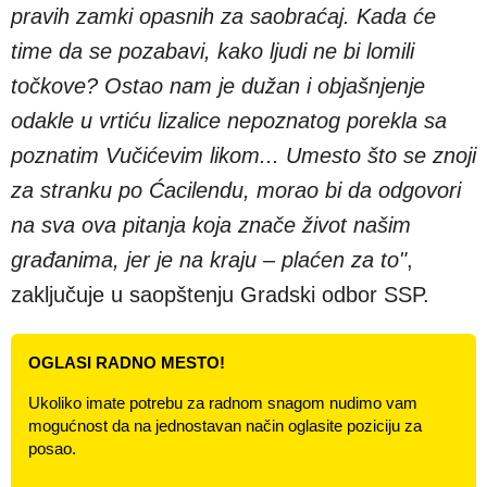
pravih zamki opasnih za saobraćaj. Kada će
time da se pozabavi, kako ljudi ne bi lomili
točkove? Ostao nam je dužan i objašnjenje
odakle u vrtiću lizalice nepoznatog porekla sa
poznatim Vučićevim likom... Umesto što se znoji
za stranku po Ćacilendu, morao bi da odgovori
na sva ova pitanja koja znače život našim
građanima, jer je na kraju – plaćen za to"
,
zaključuje u saopštenju Gradski odbor SSP.
OGLASI RADNO MESTO!
Ukoliko imate potrebu za radnom snagom nudimo vam
mogućnost da na jednostavan način oglasite poziciju za
posao.