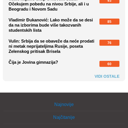
93
Očekujem pobedu na nivou Srbije, ali i u
Beogradu i Novom Sadu
Vladimir Đukanović: Lako može da se desi
85
da na izborima bude više takozvanih
studentskih lista
Vulin: Srbija da se obaveže da neće prodati
76
ni metak neprijateljima Rusije, poseta
Zelenskog pritisak Brisela
Čija je Jovina gimnazija?
60
VIDI OSTALE
Najnovije
Najčitanije