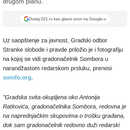
drugom planu.
Dodaj 021.rs kao glavni izvor na Google-u
Uz saopštenje za javnost, Gradski odbor
Stranke slobode i pravde priložio je i fotografiju
na kojoj se vidi gradonačelnik Sombora u
narandžastom redarskom prsluku, prenosi
soinfo.org
.
"Gradska svita okupljena oko Antonija
Ratkovića, gradonačelnika Sombora, redovna je
na naprednjačkim skupovima o trošku građana,
dok sam gradonačelnik redovno duži redarski