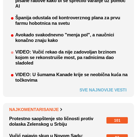
pisane radove kako bi se sprečilo varanje uz pomoć
AI
Španija odustala od kontroverznog plana za prvu
farmu hobotnica na svetu
Avokado svakodnevno "menja pol", a naučnici
konačno znaju kako
VIDEO: Vučić rekao da nije zadovoljan brzinom
kojom se rekonstruiše most, pa radnicima dao
sladoled
VIDEO: U šumama Kanade krije se neobična kuća na
točkovima
SVE NAJNOVIJE VESTI
NAJKOMENTARISANIJE
Protestno saopštenje sto ličnosti protiv
101
dolaska Zelenskog u Srbiju
Vučić najavio skup u Novom Sadu: