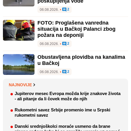
poskupljenja vode
2
06.08.2026.
•
FOTO: Proglašena vanredna
situacija u Bačkoj Palanci zbog
požara na deponiji
2
06.08.2026.
•
Obustavljena plovidba na kanalima
u Bačkoj
2
06.08.2026.
•
NAJNOVIJE
Jupiterov mesec Evropa možda krije znakove života
- ali pitanje da li čovek može do njih
Rukometni savez Srbije promenio ime u Srpski
rukometni savez
Danski srednjoškolci moraće usmeno da brane