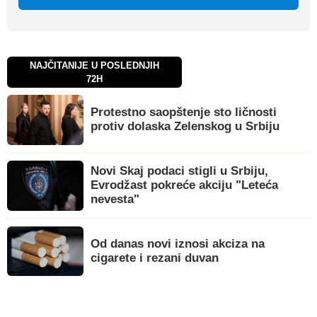
NAJČITANIJE U POSLEDNJIH
72H
Protestno saopštenje sto ličnosti
protiv dolaska Zelenskog u Srbiju
Novi Skaj podaci stigli u Srbiju,
Evrodžast pokreće akciju "Leteća
nevesta"
Od danas novi iznosi akciza na
cigarete i rezani duvan