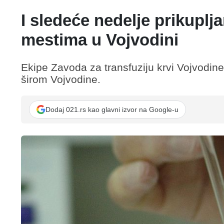
I sledeće nedelje prikupl
mestima u Vojvodini
Ekipe Zavoda za transfuziju krvi Vojvodine 
širom Vojvodine.
Dodaj 021.rs kao glavni izvor na Google-u