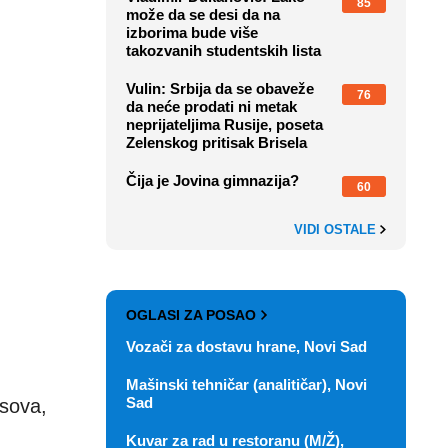
85
može da se desi da na
izborima bude više
takozvanih studentskih lista
Vulin: Srbija da se obaveže
76
da neće prodati ni metak
neprijateljima Rusije, poseta
Zelenskog pritisak Brisela
Čija je Jovina gimnazija?
60
VIDI OSTALE
OGLASI ZA POSAO
Vozači za dostavu hrane, Novi Sad
Mašinski tehničar (analitičar), Novi
Sad
asova,
Kuvar za rad u restoranu (M/Ž),