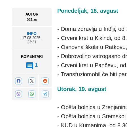
Ponedeljak, 18. avgust
AUTOR
021.rs
- Doma zdravlja u Inđiji, o
INFO
- Crveni krst u Kikindi, od 
17.08.2025.
23:31
- Osnovna škola u Ratkovu,
- Dobrovoljno vatrogasno d
KOMENTARI
1
- Crveni krst u Pančevu, od
- Transfuziomobil će biti p
Utorak, 19. avgust
- Opšta bolnica u Zrenjanin
- Opšta bolnica u Sremskoj 
- KUD u Kumanima, od 8.30