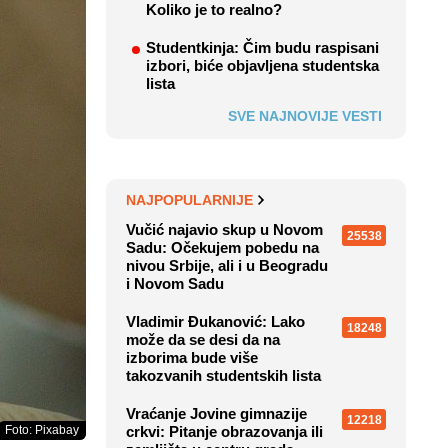
Koliko je to realno?
Studentkinja: Čim budu raspisani
izbori, biće objavljena studentska
lista
SVE NAJNOVIJE VESTI
NAJPOPULARNIJE
Vučić najavio skup u Novom
25538
Sadu: Očekujem pobedu na
nivou Srbije, ali i u Beogradu
i Novom Sadu
Vladimir Đukanović: Lako
18248
može da se desi da na
izborima bude više
takozvanih studentskih lista
Vraćanje Jovine gimnazije
12218
Foto: Pixabay
crkvi: Pitanje obrazovanja ili