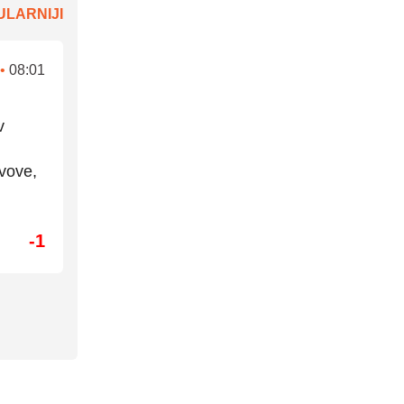
LARNIJI
•
08:01
v
vove,
-1