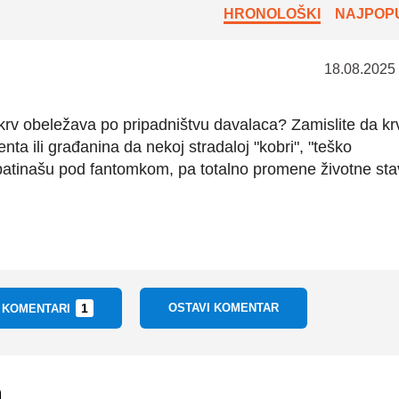
HRONOLOŠKI
NAJPOPU
18.08.2025
e krv obeležava po pripadništvu davalaca? Zamislite da kr
ta ili građanina da nekoj stradaloj "kobri", "teško
 batinašu pod fantomkom, pa totalno promene životne sta
1
OSTAVI KOMENTAR
I KOMENTARI