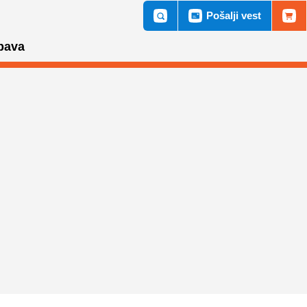
Pošalji vest
bava