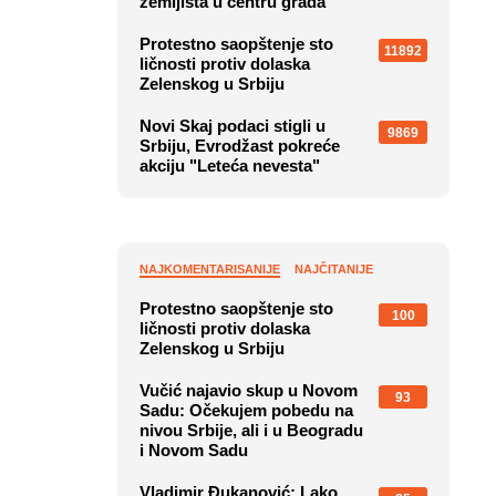
zemljišta u centru grada
Protestno saopštenje sto
11892
ličnosti protiv dolaska
Zelenskog u Srbiju
Novi Skaj podaci stigli u
9869
Srbiju, Evrodžast pokreće
akciju "Leteća nevesta"
NAJKOMENTARISANIJE
NAJČITANIJE
Protestno saopštenje sto
100
ličnosti protiv dolaska
Zelenskog u Srbiju
Vučić najavio skup u Novom
93
Sadu: Očekujem pobedu na
nivou Srbije, ali i u Beogradu
i Novom Sadu
Vladimir Đukanović: Lako