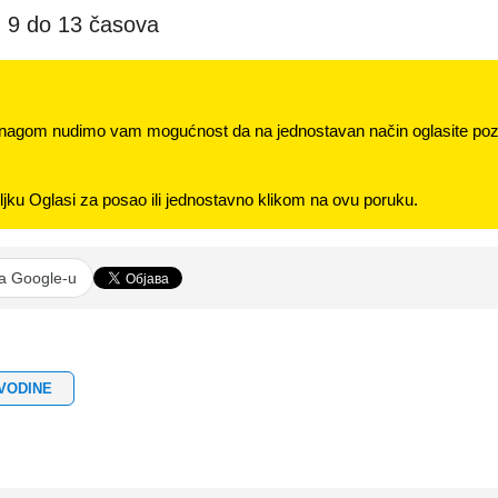
d 9 do 13 časova
nagom nudimo vam mogućnost da na jednostavan način oglasite pozi
jku Oglasi za posao ili jednostavno klikom na ovu poruku.
na Google-u
JVODINE