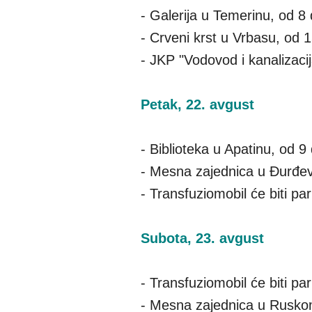
- Galerija u Temerinu, od 8
- Crveni krst u Vrbasu, od 
- JKP "Vodovod i kanalizac
Petak, 22. avgust
- Biblioteka u Apatinu, od 9
- Mesna zajednica u Đurđev
- Transfuziomobil će biti p
Subota, 23. avgust
- Transfuziomobil će biti p
- Mesna zajednica u Ruskom