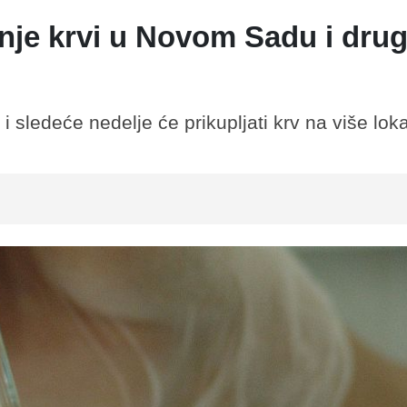
janje krvi u Novom Sadu i dru
i sledeće nedelje će prikupljati krv na više loka