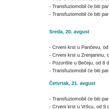
- Transfuziomobil će biti pa
- Transfuziomobil će biti p
Sreda, 20. avgust
- Crveni krst u Pančevu, od
- Crveni krst u Zrenjaninu,
- Pozorište u Bečeju, od 8 
- Transfuziomobil će biti p
Četvrtak, 21. avgust
- Transfuziomobil će biti p
- Crveni krst u Vršcu, od 9