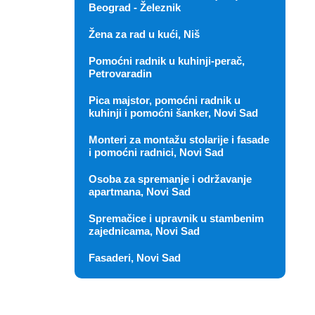
Beograd - Železnik
Žena za rad u kući, Niš
Pomoćni radnik u kuhinji-perač,
Petrovaradin
Pica majstor, pomoćni radnik u
kuhinji i pomoćni šanker, Novi Sad
Monteri za montažu stolarije i fasade
i pomoćni radnici, Novi Sad
Osoba za spremanje i održavanje
apartmana, Novi Sad
Spremačice i upravnik u stambenim
zajednicama, Novi Sad
Fasaderi, Novi Sad