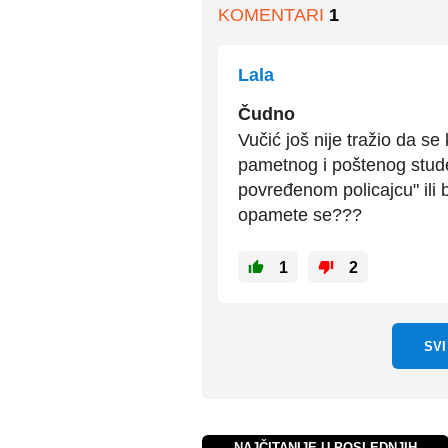
KOMENTARI
1
Lala
Čudno
Vučić još nije tražio da s
pametnog i poštenog studen
povređenom policajcu" ili
opamete se???
1
2
SV
NAJČITANIJE U POSLEDNJIH