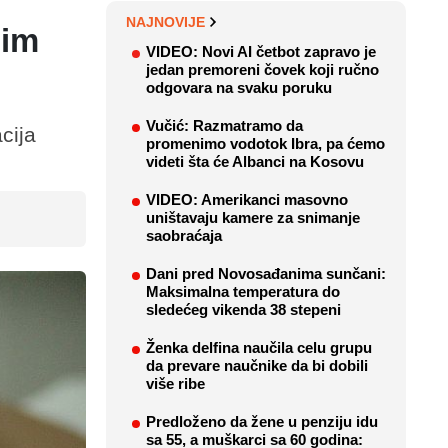
NAJNOVIJE
gim
VIDEO: Novi AI četbot zapravo je
jedan premoreni čovek koji ručno
odgovara na svaku poruku
Vučić: Razmatramo da
cija
promenimo vodotok Ibra, pa ćemo
videti šta će Albanci na Kosovu
VIDEO: Amerikanci masovno
uništavaju kamere za snimanje
saobraćaja
Dani pred Novosađanima sunčani:
Maksimalna temperatura do
sledećeg vikenda 38 stepeni
Ženka delfina naučila celu grupu
da prevare naučnike da bi dobili
više ribe
Predloženo da žene u penziju idu
sa 55, a muškarci sa 60 godina: