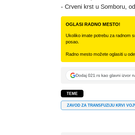
- Crveni krst u Somboru, o
OGLASI RADNO MESTO!
Ukoliko imate potrebu za radnom s
posao.
Radno mesto možete oglasiti u odel
Dodaj 021.rs kao glavni izvor 
TEME
ZAVOD ZA TRANSFUZIJU KRVI VO