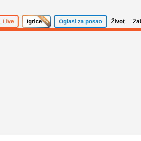
 Live
Igrice
Oglasi za posao
Život
Za