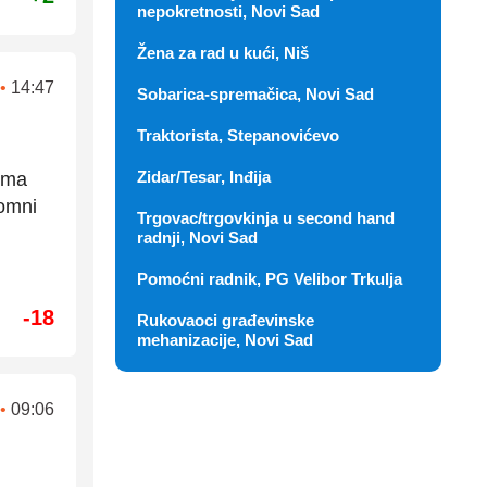
nepokretnosti, Novi Sad
Žena za rad u kući, Niš
•
14:47
Sobarica-spremačica, Novi Sad
Traktorista, Stepanovićevo
Zidar/Tesar, Inđija
vima
romni
Trgovac/trgovkinja u second hand
radnji, Novi Sad
Pomoćni radnik, PG Velibor Trkulja
-18
Rukovaoci građevinske
mehanizacije, Novi Sad
•
09:06