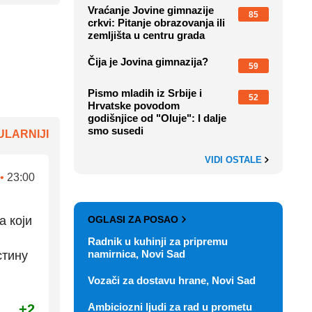
Vraćanje Jovine gimnazije
85
crkvi: Pitanje obrazovanja ili
zemljišta u centru grada
Čija je Jovina gimnazija?
59
Pismo mladih iz Srbije i
52
Hrvatske povodom
godišnjice od "Oluje": I dalje
smo susedi
LARNIJI
VIDI OSTALE
•
23:00
OGLASI ZA POSAO
а који
Radnik u kuhinji za pripremu
namirnica, Novi Sad
стину
Vozači za dostavu hrane, Novi Sad
Ambiciozni ljudi za rad u prometu
+2