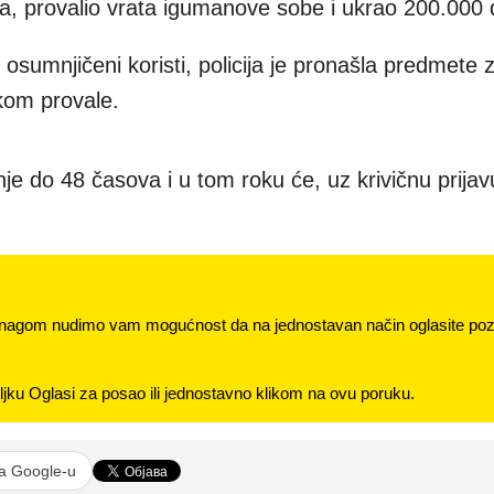
ica, provalio vrata igumanove sobe i ukrao 200.000 
 osumnjičeni koristi, policija je pronašla predmete 
ikom provale.
e do 48 časova i u tom roku će, uz krivičnu prijavu
nagom nudimo vam mogućnost da na jednostavan način oglasite pozi
jku Oglasi za posao ili jednostavno klikom na ovu poruku.
na Google-u