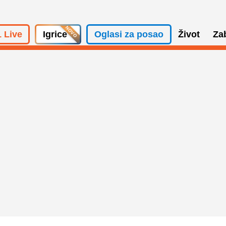
 Live
Igrice
Oglasi za posao
Život
Za