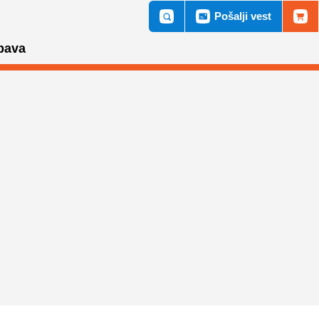
Pošalji vest
bava