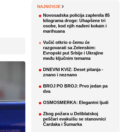
NAJNOVIJE
Novosadska policija zaplenila 85
kilograma droge: Uhapšene tri
osobe, kod njih nađeni kokain i
marihuana
Vučić otkrio o čemu će
razgovarati sa Zelenskim:
Evropski put Srbije i Ukrajine
među ključnim temama
DNEVNI KVIZ: Deset pitanja -
znano i neznano
BROJ PO BROJ: Prvo jedan pa
dva
OSMOSMERKA: Elegantni ljudi
Zbog požara u Deliblatskoj
peščari evakuišu se stanovnici
Čardaka i Šumarka