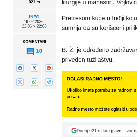
liturgije u manastiru Vojlov
021.rs
INFO
Pretresom kuće u Inđiji koju
19.02.2026.
22:06 > 22:08
sumnja da su korišćeni pril
KOMENTARI
B. Ž. je određeno zadržavanj
10
priveden tužilaštvu.
OGLASI RADNO MESTO!
Ukoliko imate potrebu za radnom s
posao.
Radno mesto možete oglasiti u odel
Dodaj 021.rs kao glavni izvor 