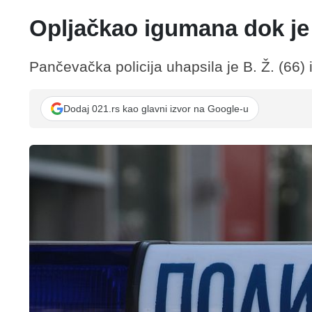
Opljačkao igumana dok je o
Pančevačka policija uhapsila je B. Ž. (66) i
Dodaj 021.rs kao glavni izvor na Google-u