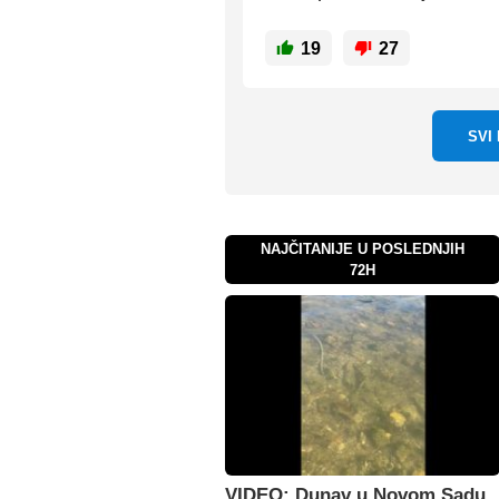
19
27
SVI
NAJČITANIJE U POSLEDNJIH
72H
VIDEO: Dunav u Novom Sadu