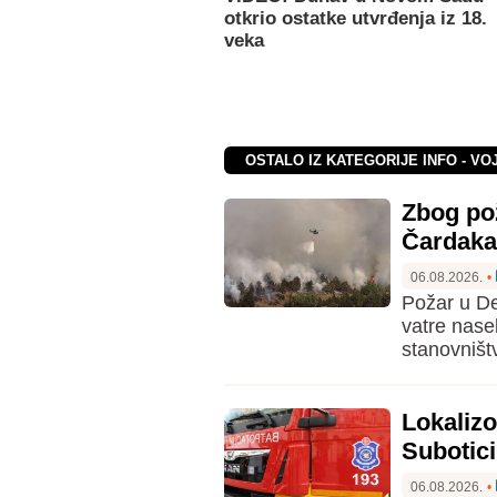
otkrio ostatke utvrđenja iz 18.
veka
OSTALO IZ KATEGORIJE INFO - VO
Zbog pož
Čardaka
06.08.2026.
•
Požar u De
vatre nase
stanovništ
Lokaliz
Subotic
06.08.2026.
•