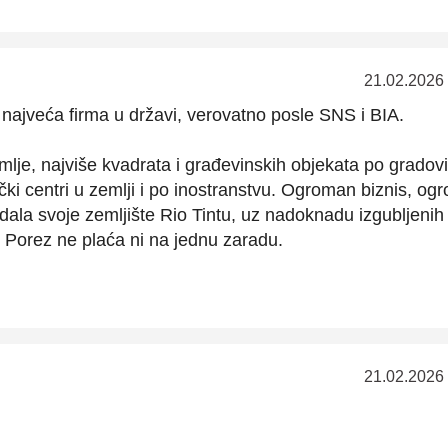
21.02.2026
 najveća firma u državi, verovatno posle SNS i BIA.
mlje, najviše kvadrata i građevinskih objekata po grado
tički centri u zemlji i po inostranstvu. Ogroman biznis, og
dala svoje zemljište Rio Tintu, uz nadoknadu izgubljenih
. Porez ne plaća ni na jednu zaradu.
21.02.2026