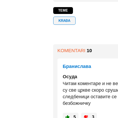
TEME
KRAĐA
KOMENTARI
10
Бранислава
Осуда
Читам коментаре и не ве
су све цркве скоро сруш
следбеници оставите се 
безбожничку
5
3