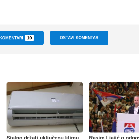
10
OSTAVI KOMENTAR
 KOMENTARI
Stalno držati uključenu klimu
Rasim Ljajić o odno