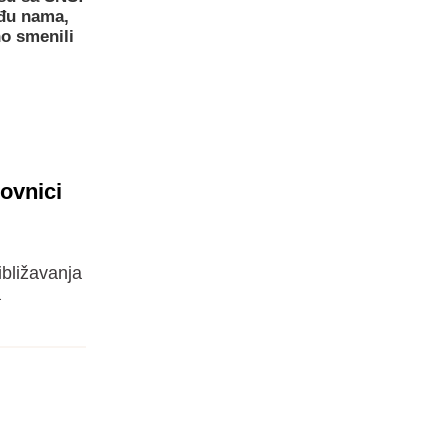
eđu nama,
o smenili
ovnici
ibližavanja
a