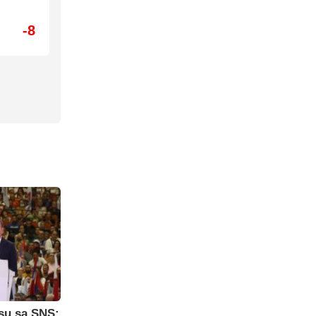
-8
su sa SNS: