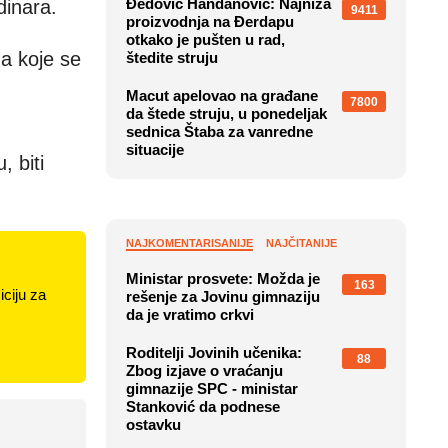
Đedović Handanović: Najniža
dinara.
9411
proizvodnja na Đerdapu
otkako je pušten u rad,
za koje se
štedite struju
Macut apelovao na građane
7800
da štede struju, u ponedeljak
sednica Štaba za vanredne
situacije
, biti
NAJKOMENTARISANIJE
NAJČITANIJE
Ministar prosvete: Možda je
163
ciju za
rešenje za Jovinu gimnaziju
da je vratimo crkvi
Roditelji Jovinih učenika:
88
Zbog izjave o vraćanju
gimnazije SPC - ministar
Stanković da podnese
ostavku