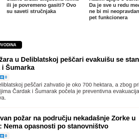
ili je povremeno gasiti? Ovo
Da je sve u redu m
su saveti stručnjaka
ne bi mi neopravdan
pet funkcionera
JVODINA
ara u Deliblatskoj peščari evakuišu se stan
 i Šumarka
0
liblatskoj peščari zahvatio je oko 700 hektara, a zbog pr
ljima Čardak i Šumarak počela je preventivna evakuacij
va.
ovan požar na području nekadašnje Zorke u
i: Nema opasnosti po stanovništvo
0