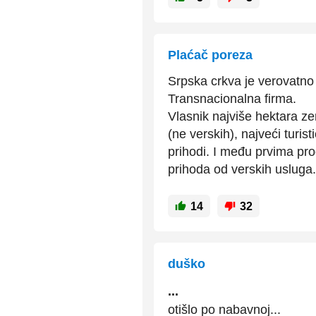
Plaćač poreza
Srpska crkva je verovatno
Transnacionalna firma.
Vlasnik najviše hektara ze
(ne verskih), najveći turis
prihodi. I među prvima pro
prihoda od verskih usluga
14
32
duško
...
otišlo po nabavnoj...