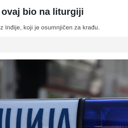
vaj bio na liturgiji
z Inđije, koji je osumnjičen za krađu.