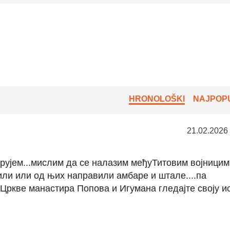
HRONOLOŠKI
NAJPOPU
21.02.2026
рујем...мислим да се налазим међуТитовим војницим
или или од њих направили амбаре и штале....па
Цркве манастира Попова и Игумана гледајте своју и