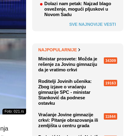
Dolazi nam petak: Najzad blago
osveženje, mogući pljuskovi u
Novom Sadu
SVE NAJNOVIJE VESTI
NAJPOPULARNIJE
Ministar prosvete: Možda je
34309
rešenje za Jovinu gimnaziju
da je vratimo crkvi
Roditelji Jovinih učenika:
19163
Zbog izjave o vraćanju
gimnazije SPC - ministar
Stanković da podnese
ostavku
Foto: 021.rs
Vraćanje Jovine gimnazije
11844
crkvi: Pitanje obrazovanja ili
zemljišta u centru grada
nja