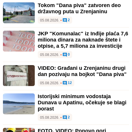
Tokom "Dana piva" zatvoren deo
državnog puta u Zrenjaninu
2
05.08.2026.
•
JKP "Komunalac" iz Inđije plaća 7,6
miliona dinara za naknade štete i
otpise, a 5,7 miliona za investicije
0
05.08.2026.
•
VIDEO: Građani u Zrenjaninu drugi
dan pozivaju na bojkot "Dana piva"
12
05.08.2026.
•
Istorijski minimum vodostaja
Dunava u Apatinu, očekuje se blagi
porast
2
05.08.2026.
•
FOTO, VIDEO: Ponovo gori