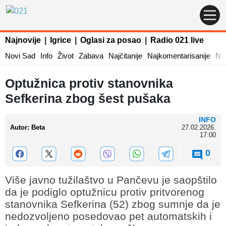
Najnovije
|
Igrice
|
Oglasi za posao
|
Radio 021 live
Novi Sad
Info
Život
Zabava
Najčitanije
Najkomentarisanije
Naj
Optužnica protiv stanovnika
Sefkerina zbog šest pušaka
INFO
Autor
:
Beta
27.02.2026.
17:00
0
Više javno tužilaštvo u Pančevu je saopštilo
da je podiglo optužnicu protiv pritvorenog
stanovnika Sefkerina (52) zbog sumnje da je
nedozvoljeno posedovao pet automatskih i