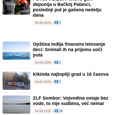
deponija u Bačkoj Palanci,
poslednji put je gašena nedelju
dana
3
05.08.2026.
•
Opština Inđija finansira letovanje
deci: Snimali ih na prijemu uoči
puta
2
04.08.2026.
•
Kikinda najtopliji grad u 16 časova
3
04.08.2026.
•
ZLF Sombor: Vojvodina ostaje bez
vode, to nije sudbina, već nemar
16
04.08.2026.
•