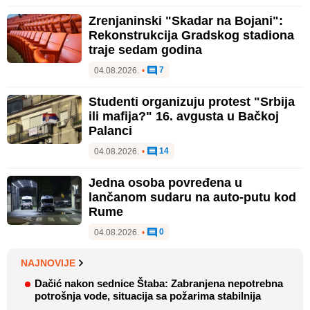
Zrenjaninski "Skadar na Bojani":
Rekonstrukcija Gradskog stadiona
traje sedam godina
7
04.08.2026.
•
Studenti organizuju protest "Srbija
ili mafija?" 16. avgusta u Bačkoj
Palanci
14
04.08.2026.
•
Jedna osoba povređena u
lančanom sudaru na auto-putu kod
Rume
0
04.08.2026.
•
NAJNOVIJE
Dačić nakon sednice Štaba: Zabranjena nepotrebna
potrošnja vode, situacija sa požarima stabilnija