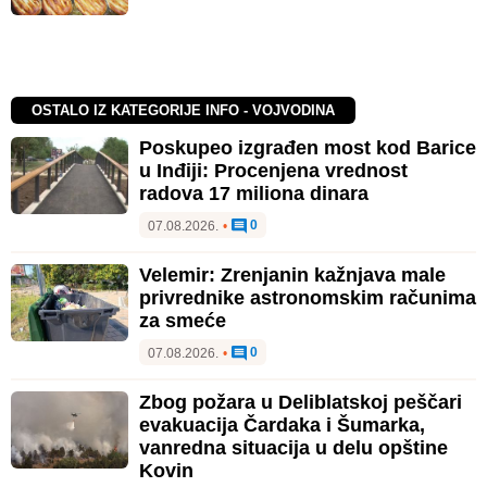
OSTALO IZ KATEGORIJE INFO - VOJVODINA
Poskupeo izgrađen most kod Barice
u Inđiji: Procenjena vrednost
radova 17 miliona dinara
0
07.08.2026.
•
Velemir: Zrenjanin kažnjava male
privrednike astronomskim računima
za smeće
0
07.08.2026.
•
Zbog požara u Deliblatskoj peščari
evakuacija Čardaka i Šumarka,
vanredna situacija u delu opštine
Kovin