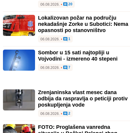
20
06.08.2026.
•
Lokalizovan požar na području
nekadašnje Zorke u Subotici: Nema
opasnosti po stanovništvo
1
06.08.2026.
•
Sombor u 15 sati najtopliji u
Vojvodini - izmereno 40 stepeni
7
06.08.2026.
•
Zrenjaninska vlast mesec dana
odbija da raspravlja o peticiji protiv
poskupljenja vode
2
06.08.2026.
•
FOTO: Proglašena vanredna