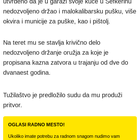
utvrđeno da je u garaži svoje kuće u Sefkerinu
nedozvoljeno držao i malokalibarsku pušku, više
okvira i municije za puške, kao i pištolj.
Na teret mu se stavlja krivično delo
nedozvoljeno držanje oružja za koje je
propisana kazna zatvora u trajanju od dve do
dvanaest godina.
Tužilaštvo je predložilo sudu da mu produži
pritvor.
OGLASI RADNO MESTO!
Ukoliko imate potrebu za radnom snagom nudimo vam