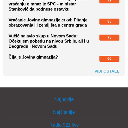
91
vraćanju gimnazije SPC - ministar
Stanković da podnese ostavku
Vraćanje Jovine gimnazije crkvi: Pitanje
85
obrazovanja ili zemljišta u centru grada
Vučić najavio skup u Novom Sadu:
75
Očekujem pobedu na nivou Srbije, ali i u
Beogradu i Novom Sadu
Čija je Jovina gimnazija?
60
VIDI OSTALE
Najnovije
Najčitanije
Radio 021 live