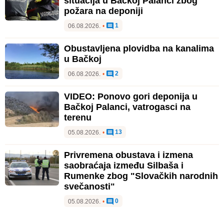
situacija u Bačkoj Palanci zbog
požara na deponiji
1
06.08.2026.
•
Obustavljena plovidba na kanalima
u Bačkoj
2
06.08.2026.
•
VIDEO: Ponovo gori deponija u
Bačkoj Palanci, vatrogasci na
terenu
13
05.08.2026.
•
Privremena obustava i izmena
saobraćaja između Silbaša i
Rumenke zbog "Slovačkih narodnih
svečanosti"
0
05.08.2026.
•