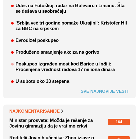
Udes na Futoškoj, radar na Bulevaru i Limanu: Šta
se dešava u saobraćaju
'Srbija već tri godine pomaže Ukrajini': Kristofer Hil
za BBC na srpskom
Evrodizel poskupeo
Produženo smanjenje akciza na gorivo
Poskupeo izgrađen most kod Barice u Inđiji:
Procenjena vrednost radova 17 miliona dinara
U subotu oko 33 stepena
SVE NAJNOVIJE VESTI
NAJKOMENTARISANIJE
Ministar prosvete: Možda je rešenje za
164
Jovinu gimnaziju da je vratimo crkvi
Roditelji Jovinih učenika: Zbog izjave o