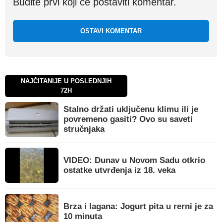
Budite prvi koji će postaviti komentar.
OSTAVI KOMENTAR
NAJČITANIJE U POSLEDNJIH
72H
Stalno držati uključenu klimu ili je
povremeno gasiti? Ovo su saveti
stručnjaka
VIDEO: Dunav u Novom Sadu otkrio
ostatke utvrđenja iz 18. veka
Brza i lagana: Jogurt pita u rerni je za
10 minuta