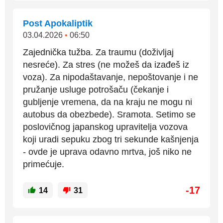
Post Apokaliptik
03.04.2026
•
06:50
Zajednička tužba. Za traumu (doživljaj
nesreće). Za stres (ne možeš da izađeš iz
voza). Za nipodaštavanje, nepoštovanje i ne
pružanje usluge potrošaču (čekanje i
gubljenje vremena, da na kraju ne mogu ni
autobus da obezbede). Sramota. Setimo se
poslovičnog japanskog upravitelja vozova
koji uradi sepuku zbog tri sekunde kašnjenja
- ovde je uprava odavno mrtva, još niko ne
primećuje.
-17
14
31