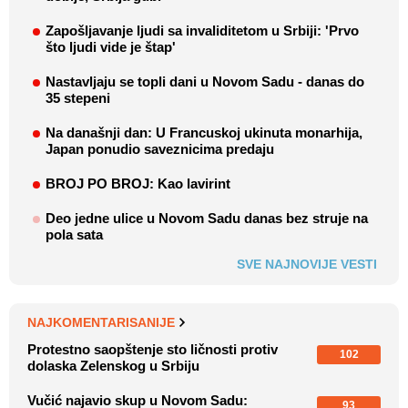
Zapošljavanje ljudi sa invaliditetom u Srbiji: 'Prvo
što ljudi vide je štap'
Nastavljaju se topli dani u Novom Sadu - danas do
35 stepeni
Na današnji dan: U Francuskoj ukinuta monarhija,
Japan ponudio saveznicima predaju
BROJ PO BROJ: Kao lavirint
Deo jedne ulice u Novom Sadu danas bez struje na
pola sata
SVE NAJNOVIJE VESTI
NAJKOMENTARISANIJE
Protestno saopštenje sto ličnosti protiv
102
dolaska Zelenskog u Srbiju
Vučić najavio skup u Novom Sadu:
93