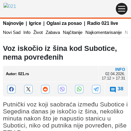
Najnovije
|
Igrice
|
Oglasi za posao
|
Radio 021 live
Novi Sad
Info
Život
Zabava
Najčitanije
Najkomentarisanije
Naj
Voz iskočio iz šina kod Subotice,
nema povređenih
INFO
Autor
:
021.rs
02.04.2026.
17:12 > 17:31
38
Putnički voz koji saobraća između Subotice i
Segedina danas je iskočio iz šina, nekoliko
minuta nakon što je napustio stanicu u
Subotici, niko od putnika nije povređen, piše