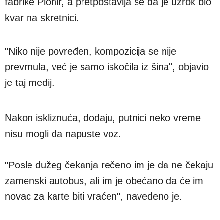
fabrike Pionir, a pretpostavlja se da je uzrok bio
kvar na skretnici.
"Niko nije povređen, kompozicija se nije
prevrnula, već je samo iskočila iz šina", objavio
je taj medij.
Nakon iskliznuća, dodaju, putnici neko vreme
nisu mogli da napuste voz.
"Posle dužeg čekanja rečeno im je da ne čekaju
zamenski autobus, ali im je obećano da će im
novac za karte biti vraćen", navedeno je.