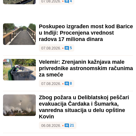
4
07.08.2026.
•
Poskupeo izgrađen most kod Barice
u Inđiji: Procenjena vrednost
radova 17 miliona dinara
5
07.08.2026.
•
Velemir: Zrenjanin kažnjava male
privrednike astronomskim računima
za smeće
8
07.08.2026.
•
Zbog požara u Deliblatskoj peščari
evakuacija Čardaka i Šumarka,
vanredna situacija u delu opštine
Kovin
21
06.08.2026.
•