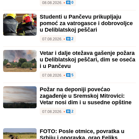
0
08.08.2026.
•
Studenti u Pančevu prikupljaju
pomoć za vatrogasce i dobrovoljce
u Deliblatskoj peščari
2
07.08.2026.
•
Vetar i dalje otežava gašenje požara
u Deliblatskoj peščari, dim se oseća
i u Pančevu
5
07.08.2026.
•
Požar na deponiji povećao
zagađenje u Sremskoj Mitrovici:
Vetar nosi dim i u susedne opštine
2
07.08.2026.
•
FOTO: Posle otmice, povratka u
Srbiju i oporavka, orao Feliks