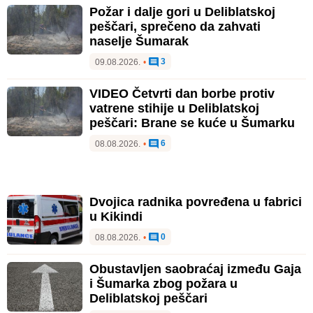
Požar i dalje gori u Deliblatskoj
peščari, sprečeno da zahvati
naselje Šumarak
3
09.08.2026.
•
VIDEO Četvrti dan borbe protiv
vatrene stihije u Deliblatskoj
peščari: Brane se kuće u Šumarku
6
08.08.2026.
•
Dvojica radnika povređena u fabrici
u Kikindi
0
08.08.2026.
•
Obustavljen saobraćaj između Gaja
i Šumarka zbog požara u
Deliblatskoj peščari