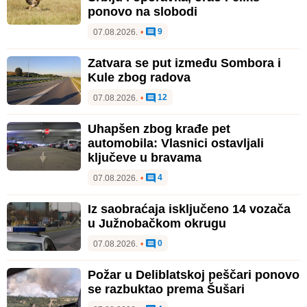
ponovo na slobodi
9
07.08.2026.
•
Zatvara se put između Sombora i
Kule zbog radova
12
07.08.2026.
•
Uhapšen zbog krađe pet
automobila: Vlasnici ostavljali
ključeve u bravama
4
07.08.2026.
•
Iz saobraćaja isključeno 14 vozača
u Južnobačkom okrugu
0
07.08.2026.
•
Požar u Deliblatskoj peščari ponovo
se razbuktao prema Šušari