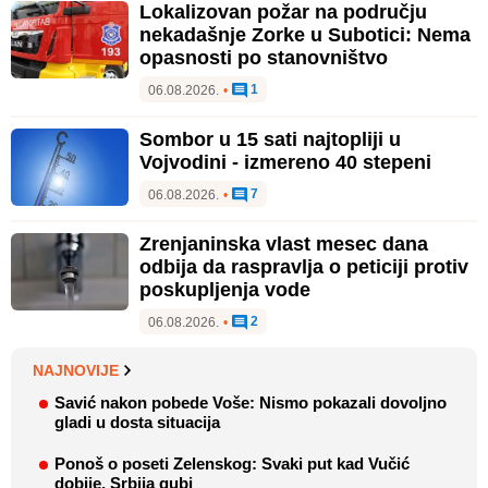
Lokalizovan požar na području
nekadašnje Zorke u Subotici: Nema
opasnosti po stanovništvo
1
06.08.2026.
•
Sombor u 15 sati najtopliji u
Vojvodini - izmereno 40 stepeni
7
06.08.2026.
•
Zrenjaninska vlast mesec dana
odbija da raspravlja o peticiji protiv
poskupljenja vode
2
06.08.2026.
•
NAJNOVIJE
Savić nakon pobede Voše: Nismo pokazali dovoljno
gladi u dosta situacija
Ponoš o poseti Zelenskog: Svaki put kad Vučić
dobije, Srbija gubi