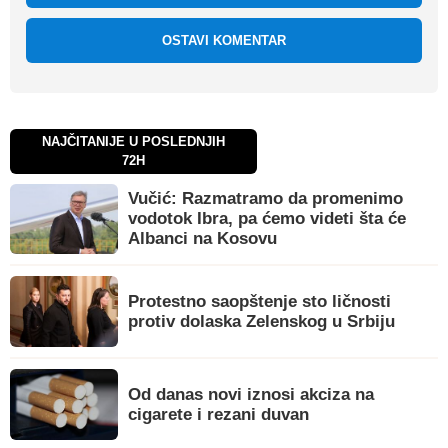
OSTAVI KOMENTAR
NAJČITANIJE U POSLEDNJIH
72H
Vučić: Razmatramo da promenimo
vodotok Ibra, pa ćemo videti šta će
Albanci na Kosovu
Protestno saopštenje sto ličnosti
protiv dolaska Zelenskog u Srbiju
Od danas novi iznosi akciza na
cigarete i rezani duvan