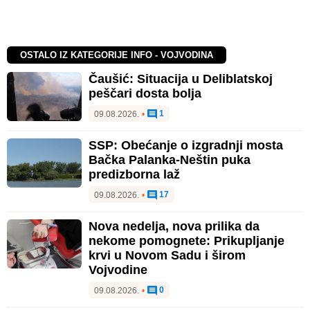
OSTALO IZ KATEGORIJE INFO - VOJVODINA
Čaušić: Situacija u Deliblatskoj
peščari dosta bolja
1
09.08.2026.
•
SSP: Obećanje o izgradnji mosta
Bačka Palanka-Neštin puka
predizborna laž
17
09.08.2026.
•
Nova nedelja, nova prilika da
nekome pomognete: Prikupljanje
krvi u Novom Sadu i širom
Vojvodine
0
09.08.2026.
•