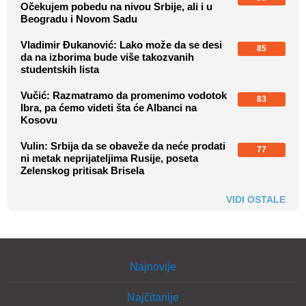
Očekujem pobedu na nivou Srbije, ali i u
Beogradu i Novom Sadu
Vladimir Đukanović: Lako može da se desi
85
da na izborima bude više takozvanih
studentskih lista
Vučić: Razmatramo da promenimo vodotok
83
Ibra, pa ćemo videti šta će Albanci na
Kosovu
Vulin: Srbija da se obaveže da neće prodati
77
ni metak neprijateljima Rusije, poseta
Zelenskog pritisak Brisela
VIDI OSTALE
Najnovije
Najčitanije