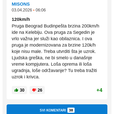
MISONS
03.04.2026
•
06:06
120km/h
Pruga Beograd Budinpešta brzina 200km/h
ide na Kelebiju. Ova pruga za Segedin je
vrlo važna jer služi kao obilaznica. I ova
pruga je modernizovana za brzine 120k/h
koje nisu male. Treba utvrditi šta je uzrok.
Ljudska greška, ne bi smelo u današnje
vreme kompjutera. Loša oprema ili loša
ugradnja, loše održavanje? Tu treba tražiti
uzrok i krivca.
+4
30
26
38
SVI KOMENTARI