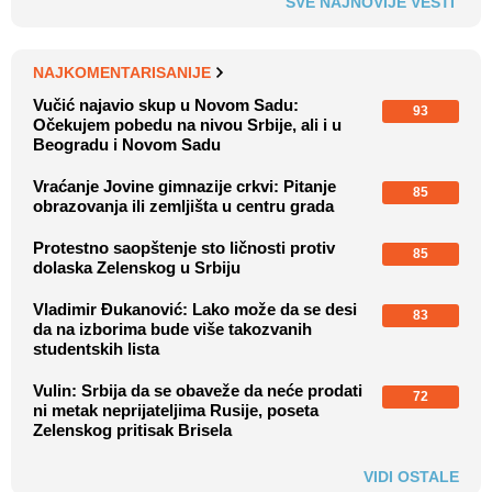
SVE NAJNOVIJE VESTI
NAJKOMENTARISANIJE
Vučić najavio skup u Novom Sadu:
93
Očekujem pobedu na nivou Srbije, ali i u
Beogradu i Novom Sadu
Vraćanje Jovine gimnazije crkvi: Pitanje
85
obrazovanja ili zemljišta u centru grada
Protestno saopštenje sto ličnosti protiv
85
dolaska Zelenskog u Srbiju
Vladimir Đukanović: Lako može da se desi
83
da na izborima bude više takozvanih
studentskih lista
Vulin: Srbija da se obaveže da neće prodati
72
ni metak neprijateljima Rusije, poseta
Zelenskog pritisak Brisela
VIDI OSTALE