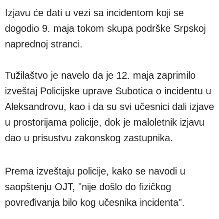
Izjavu će dati u vezi sa incidentom koji se
dogodio 9. maja tokom skupa podrške Srpskoj
naprednoj stranci.
Tužilaštvo je navelo da je 12. maja zaprimilo
izveštaj Policijske uprave Subotica o incidentu u
Aleksandrovu, kao i da su svi učesnici dali izjave
u prostorijama policije, dok je maloletnik izjavu
dao u prisustvu zakonskog zastupnika.
Prema izveštaju policije, kako se navodi u
saopštenju OJT, "nije došlo do fizičkog
povređivanja bilo kog učesnika incidenta".