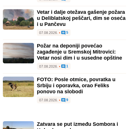
Vetar i dalje otežava gašenje požara
u Deliblatskoj peščari, dim se oseća
i u Pančevu
5
07.08.2026.
•
Požar na deponiji povećao
zagađenje u Sremskoj Mitrovici:
Vetar nosi dim i u susedne opštine
1
07.08.2026.
•
FOTO: Posle otmice, povratka u
Srbiju i oporavka, orao Feliks
ponovo na slobodi
9
07.08.2026.
•
Zatvara se put između Sombora i