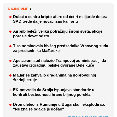
NAJNOVIJE
Dubai u centru kripto-afere od četiri milijarde dolara:
SAD tvrde da je novac išao ka Iranu
Airbnb beleži veliku potražnju širom sveta, akcije
porasle devet odsto
Tisa nominovala bivšeg predsednika Vrhovnog suda
za predsednika Mađarske
Apelacioni sud naložio Trampovoj administraciji da
zaustavi izgradnju balske dvorane Bele kuće
Mađar se zahvalio građanima na dobrovoljnoj
štednji struje
EK potvrdila da Srbija ispunjava standarde u
kontroli bezbednosti hrane biljnog porekla
Dron uleteo iz Rumunije u Bugarsku i eksplodirao:
"Ne zna se odakle je došao"