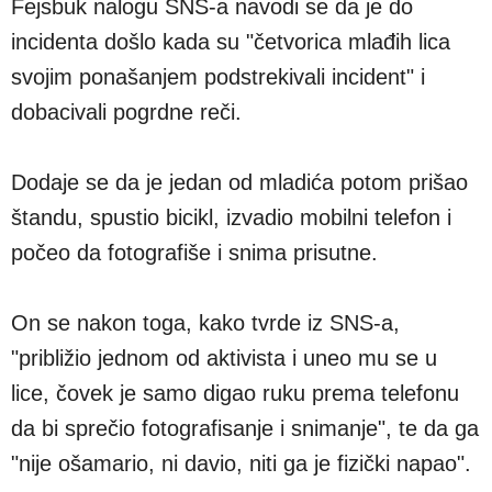
Fejsbuk nalogu SNS-a navodi se da je do
incidenta došlo kada su "četvorica mlađih lica
svojim ponašanjem podstrekivali incident" i
dobacivali pogrdne reči.
Dodaje se da je jedan od mladića potom prišao
štandu, spustio bicikl, izvadio mobilni telefon i
počeo da fotografiše i snima prisutne.
On se nakon toga, kako tvrde iz SNS-a,
"približio jednom od aktivista i uneo mu se u
lice, čovek je samo digao ruku prema telefonu
da bi sprečio fotografisanje i snimanje", te da ga
"nije ošamario, ni davio, niti ga je fizički napao".