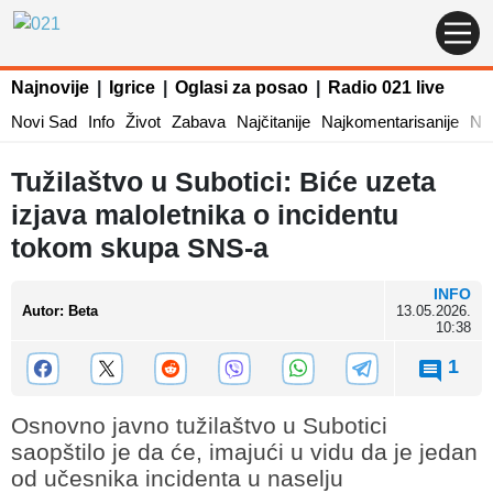
Najnovije
|
Igrice
|
Oglasi za posao
|
Radio 021 live
Novi Sad
Info
Život
Zabava
Najčitanije
Najkomentarisanije
Naj
Tužilaštvo u Subotici: Biće uzeta
izjava maloletnika o incidentu
tokom skupa SNS-a
INFO
Autor
:
Beta
13.05.2026.
10:38
1
Osnovno javno tužilaštvo u Subotici
saopštilo je da će, imajući u vidu da je jedan
od učesnika incidenta u naselju