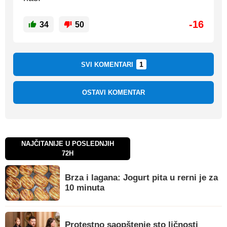
-16
34
50
1
SVI KOMENTARI
OSTAVI KOMENTAR
NAJČITANIJE U POSLEDNJIH
72H
Brza i lagana: Jogurt pita u rerni je za
10 minuta
Protestno saopštenje sto ličnosti