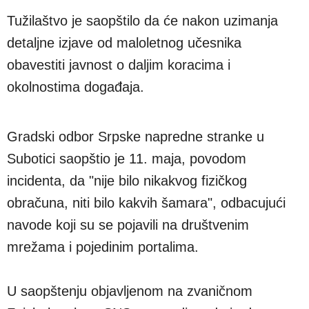
Tužilaštvo je saopštilo da će nakon uzimanja
detaljne izjave od maloletnog učesnika
obavestiti javnost o daljim koracima i
okolnostima događaja.
Gradski odbor Srpske napredne stranke u
Subotici saopštio je 11. maja, povodom
incidenta, da "nije bilo nikakvog fizičkog
obračuna, niti bilo kakvih šamara", odbacujući
navode koji su se pojavili na društvenim
mrežama i pojedinim portalima.
U saopštenju objavljenom na zvaničnom