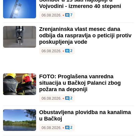
Vojvodini - izmereno 40 stepeni
7
06.08.2026.
•
Zrenjaninska vlast mesec dana
odbija da raspravlja o peticiji protiv
poskupljenja vode
2
06.08.2026.
•
FOTO: Proglašena vanredna
situacija u Bačkoj Palanci zbog
požara na deponiji
2
06.08.2026.
•
Obustavljena plovidba na kanalima
u Bačkoj
2
06.08.2026.
•