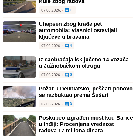
Kule zbog radova
11
07.08.2026.
•
Uhapšen zbog krađe pet
automobila: Vlasnici ostavljali
ključeve u bravama
4
07.08.2026.
•
Iz saobraćaja isključeno 14 vozača
u Južnobačkom okrugu
0
07.08.2026.
•
Požar u Deliblatskoj peščari ponovo
se razbuktao prema Šušari
3
07.08.2026.
•
Poskupeo izgrađen most kod Barice
u Inđiji: Procenjena vrednost
radova 17 miliona dinara