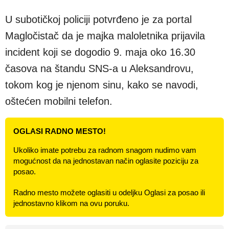
U subotičkoj policiji potvrđeno je za portal
Magločistač da je majka maloletnika prijavila
incident koji se dogodio 9. maja oko 16.30
časova na štandu SNS-a u Aleksandrovu,
tokom kog je njenom sinu, kako se navodi,
oštećen mobilni telefon.
OGLASI RADNO MESTO!
Ukoliko imate potrebu za radnom snagom nudimo vam
mogućnost da na jednostavan način oglasite poziciju za
posao.
Radno mesto možete oglasiti u odeljku Oglasi za posao ili
jednostavno klikom na ovu poruku.