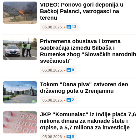
VIDEO: Ponovo gori deponija u
Bačkoj Palanci, vatrogasci na
terenu
13
05.08.2026.
•
Privremena obustava i izmena
saobraćaja između Silbaša i
Rumenke zbog "Slovačkih narodnih
svečanosti"
0
05.08.2026.
•
Tokom "Dana piva" zatvoren deo
državnog puta u Zrenjaninu
2
05.08.2026.
•
JKP "Komunalac" iz Inđije plaća 7,6
miliona dinara za naknade štete i
otpise, a 5,7 miliona za investicije
0
05.08.2026.
•