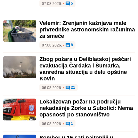
5
07.08.2026.
•
Velemir: Zrenjanin kažnjava male
privrednike astronomskim računima
za smeće
8
07.08.2026.
•
Zbog požara u Deliblatskoj peščari
evakuacija Čardaka i Šumarka,
vanredna situacija u delu opštine
Kovin
21
06.08.2026.
•
Lokalizovan požar na području
nekadašnje Zorke u Subotici: Nema
opasnosti po stanovništvo
1
06.08.2026.
•
Sombor u 15 sati najtopliji u