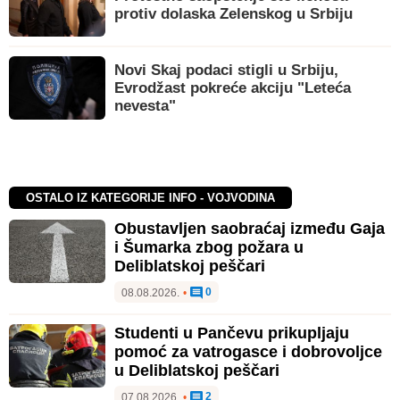
protiv dolaska Zelenskog u Srbiju
Novi Skaj podaci stigli u Srbiju,
Evrodžast pokreće akciju "Leteća
nevesta"
OSTALO IZ KATEGORIJE INFO - VOJVODINA
Obustavljen saobraćaj između Gaja
i Šumarka zbog požara u
Deliblatskoj peščari
0
08.08.2026.
•
Studenti u Pančevu prikupljaju
pomoć za vatrogasce i dobrovoljce
u Deliblatskoj peščari
2
07.08.2026.
•