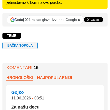
jednostavno klikom na ovu poruku.
Dodaj 021.rs kao glavni izvor na Google-u
TEME
BAČKA TOPOLA
KOMENTARI
15
HRONOLOŠKI
NAJPOPULARNIJI
Gojko
11.06.2026
•
08:51
Za našu decu