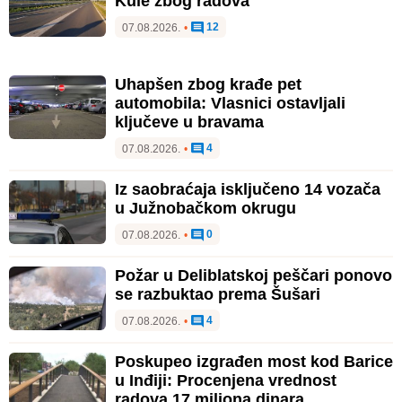
Kule zbog radova
12
07.08.2026.
•
Uhapšen zbog krađe pet
automobila: Vlasnici ostavljali
ključeve u bravama
4
07.08.2026.
•
Iz saobraćaja isključeno 14 vozača
u Južnobačkom okrugu
0
07.08.2026.
•
Požar u Deliblatskoj peščari ponovo
se razbuktao prema Šušari
4
07.08.2026.
•
Poskupeo izgrađen most kod Barice
u Inđiji: Procenjena vrednost
radova 17 miliona dinara