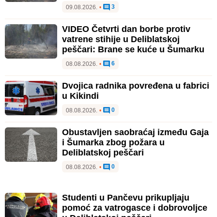
3
09.08.2026.
•
VIDEO Četvrti dan borbe protiv
vatrene stihije u Deliblatskoj
peščari: Brane se kuće u Šumarku
6
08.08.2026.
•
Dvojica radnika povređena u fabrici
u Kikindi
0
08.08.2026.
•
Obustavljen saobraćaj između Gaja
i Šumarka zbog požara u
Deliblatskoj peščari
0
08.08.2026.
•
Studenti u Pančevu prikupljaju
pomoć za vatrogasce i dobrovoljce