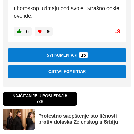
I horoskop uzimaju pod svoje. Strašno dokle
ovo ide.
-3
6
9
15
SVI KOMENTARI
OSTAVI KOMENTAR
NAJČITANIJE U POSLEDNJIH
72H
Protestno saopštenje sto ličnosti
protiv dolaska Zelenskog u Srbiju