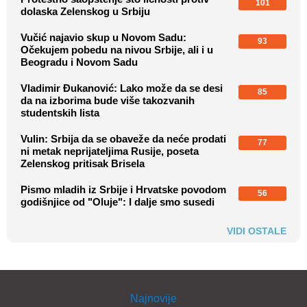
101
dolaska Zelenskog u Srbiju
Vučić najavio skup u Novom Sadu:
93
Očekujem pobedu na nivou Srbije, ali i u
Beogradu i Novom Sadu
Vladimir Đukanović: Lako može da se desi
85
da na izborima bude više takozvanih
studentskih lista
Vulin: Srbija da se obaveže da neće prodati
77
ni metak neprijateljima Rusije, poseta
Zelenskog pritisak Brisela
Pismo mladih iz Srbije i Hrvatske povodom
56
godišnjice od "Oluje": I dalje smo susedi
VIDI OSTALE
Najnovije