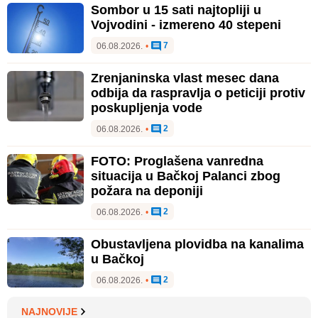
Sombor u 15 sati najtopliji u
Vojvodini - izmereno 40 stepeni
7
06.08.2026.
•
Zrenjaninska vlast mesec dana
odbija da raspravlja o peticiji protiv
poskupljenja vode
2
06.08.2026.
•
FOTO: Proglašena vanredna
situacija u Bačkoj Palanci zbog
požara na deponiji
2
06.08.2026.
•
Obustavljena plovidba na kanalima
u Bačkoj
2
06.08.2026.
•
NAJNOVIJE