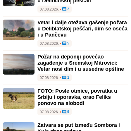
u Deliblatskoj peščari
2
07.08.2026.
•
Vetar i dalje otežava gašenje požara
u Deliblatskoj peščari, dim se oseća
i u Pančevu
5
07.08.2026.
•
Požar na deponiji povećao
zagađenje u Sremskoj Mitrovici:
Vetar nosi dim i u susedne opštine
1
07.08.2026.
•
FOTO: Posle otmice, povratka u
Srbiju i oporavka, orao Feliks
ponovo na slobodi
9
07.08.2026.
•
Zatvara se put između Sombora i