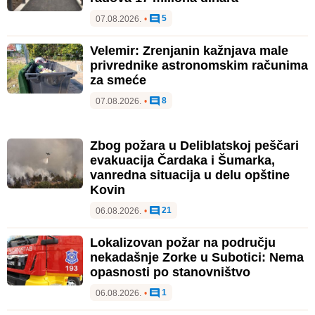
5
07.08.2026.
•
Velemir: Zrenjanin kažnjava male
privrednike astronomskim računima
za smeće
8
07.08.2026.
•
Zbog požara u Deliblatskoj peščari
evakuacija Čardaka i Šumarka,
vanredna situacija u delu opštine
Kovin
21
06.08.2026.
•
Lokalizovan požar na području
nekadašnje Zorke u Subotici: Nema
opasnosti po stanovništvo
1
06.08.2026.
•