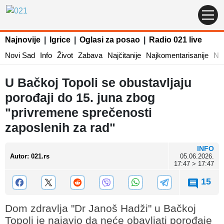
Najnovije
|
Igrice
|
Oglasi za posao
|
Radio 021 live
Novi Sad
Info
Život
Zabava
Najčitanije
Najkomentarisanije
Naj
U Bačkoj Topoli se obustavljaju
porođaji do 15. juna zbog
"privremene sprečenosti
zaposlenih za rad"
INFO
Autor
:
021.rs
05.06.2026.
17:47 > 17:47
15
Dom zdravlja "Dr Janoš Hadži" u Bačkoj
Topoli je najavio da neće obavljati porođaje