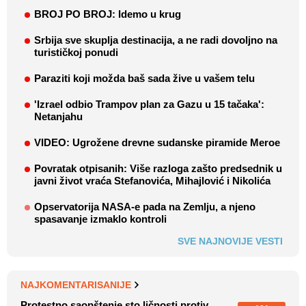
BROJ PO BROJ: Idemo u krug
Srbija sve skuplja destinacija, a ne radi dovoljno na
turističkoj ponudi
Paraziti koji možda baš sada žive u vašem telu
'Izrael odbio Trampov plan za Gazu u 15 tačaka':
Netanjahu
VIDEO: Ugrožene drevne sudanske piramide Meroe
Povratak otpisanih: Više razloga zašto predsednik u
javni život vraća Stefanovića, Mihajlović i Nikolića
Opservatorija NASA-e pada na Zemlju, a njeno
spasavanje izmaklo kontroli
SVE NAJNOVIJE VESTI
NAJKOMENTARISANIJE
Protestno saopštenje sto ličnosti protiv