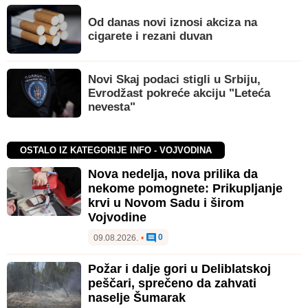
Od danas novi iznosi akciza na
cigarete i rezani duvan
Novi Skaj podaci stigli u Srbiju,
Evrodžast pokreće akciju "Leteća
nevesta"
OSTALO IZ KATEGORIJE INFO - VOJVODINA
Nova nedelja, nova prilika da
nekome pomognete: Prikupljanje
krvi u Novom Sadu i širom
Vojvodine
0
09.08.2026.
•
Požar i dalje gori u Deliblatskoj
peščari, sprečeno da zahvati
naselje Šumarak