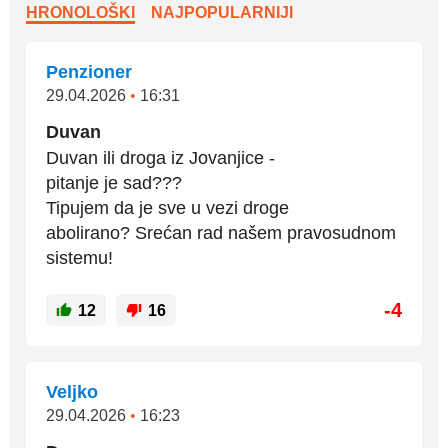
HRONOLOŠKI
NAJPOPULARNIJI
Penzioner
29.04.2026
•
16:31
Duvan
Duvan ili droga iz Jovanjice -
pitanje je sad???
Tipujem da je sve u vezi droge
abolirano? Srećan rad našem pravosudnom
sistemu!
-4
12
16
Veljko
29.04.2026
•
16:23