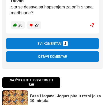
Duvan
Sta se desava sa hapsenjem za onih 5 tona
marihuane?
-7
20
27
2
SVI KOMENTARI
OSTAVI KOMENTAR
NAJČITANIJE U POSLEDNJIH
72H
Brza i lagana: Jogurt pita u rerni je za
10 minuta