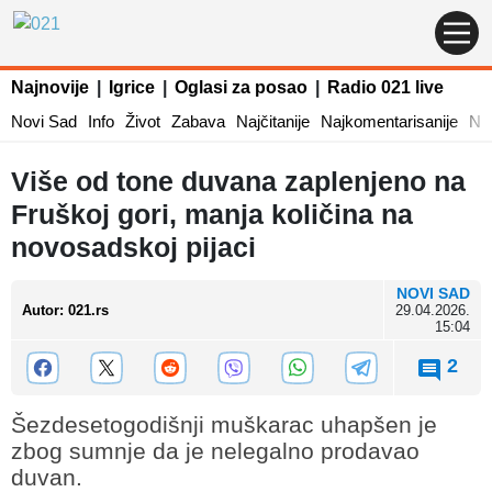
Najnovije
|
Igrice
|
Oglasi za posao
|
Radio 021 live
Novi Sad
Info
Život
Zabava
Najčitanije
Najkomentarisanije
Naj
Više od tone duvana zaplenjeno na
Fruškoj gori, manja količina na
novosadskoj pijaci
NOVI SAD
Autor
:
021.rs
29.04.2026.
15:04
2
Šezdesetogodišnji muškarac uhapšen je
zbog sumnje da je nelegalno prodavao
duvan.