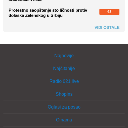
Protestno saopštenje sto ličnosti protiv
63
dolaska Zelenskog u Srbiju
VIDI OSTALE
Najnovije
Najčitanije
Radio 021 live
Shopins
Oglasi za posao
O nama