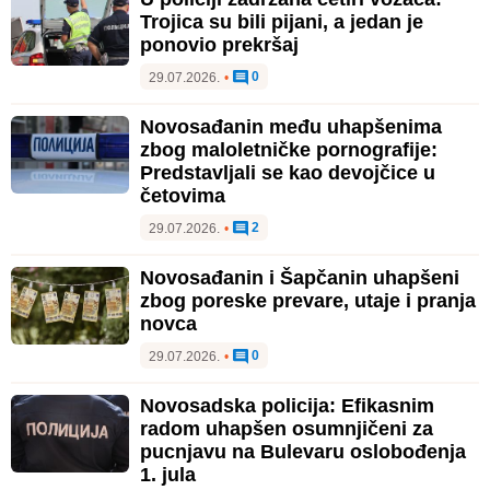
Trojica su bili pijani, a jedan je
ponovio prekršaj
0
29.07.2026.
•
Novosađanin među uhapšenima
zbog maloletničke pornografije:
Predstavljali se kao devojčice u
četovima
2
29.07.2026.
•
Novosađanin i Šapčanin uhapšeni
zbog poreske prevare, utaje i pranja
novca
0
29.07.2026.
•
Novosadska policija: Efikasnim
radom uhapšen osumnjičeni za
pucnjavu na Bulevaru oslobođenja
1. jula