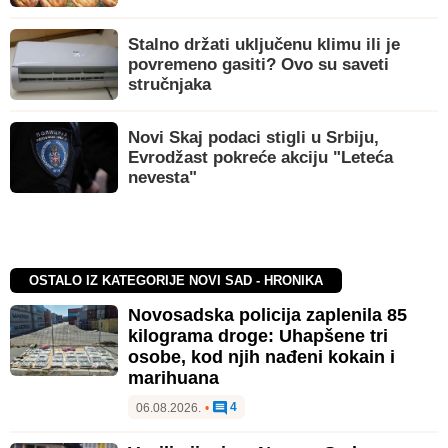
Stalno držati uključenu klimu ili je
povremeno gasiti? Ovo su saveti
stručnjaka
Novi Skaj podaci stigli u Srbiju,
Evrodžast pokreće akciju "Leteća
nevesta"
OSTALO IZ KATEGORIJE NOVI SAD - HRONIKA
Novosadska policija zaplenila 85
kilograma droge: Uhapšene tri
osobe, kod njih nađeni kokain i
marihuana
4
06.08.2026.
•