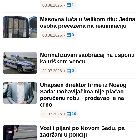
1
03.08.2026.
•
Masovna tuča u Velikom ritu: Jedna
osoba prevezena na reanimaciju
0
03.08.2026.
•
Normalizovan saobraćaj na usponu
ka Iriškom vencu
0
31.07.2026.
•
Uhapšen direktor firme iz Novog
Sada: Dobavljačima nije plaćao
poručenu robu i prodavao je na
crno
10
31.07.2026.
•
Vozili pijani po Novom Sadu, pa
zadržani u policiji