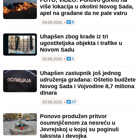
više lokacija u okolini Novog Sada,
apel na građane da ne pale vatru
5
04.08.2026.
•
Uhapšen zbog krađe iz tri
ugostiteljska objekta i trafike u
Novom Sadu
1
03.08.2026.
•
Uhapšen zastupnik još jednog
udruženja građana: Oštetio budžete
Novog Sada i Vojvodine 8,7 miliona
dinara
17
03.08.2026.
•
Ponovo produžen pritvor
osumnjičenom za nesreću u
Jevrejskoj u kojoj su poginuli
taksista i devojka