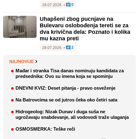
0
28.07.2026.
•
Uhapšeni zbog pucnjave na
Bulevaru oslobođenja tereti se za
dva krivična dela: Poznato i kolika
mu kazna preti
2
28.07.2026.
•
NAJNOVIJE
Mađar i stranka Tisa danas nominuju kandidata za
predsednika: Ovo su imena koja se spominju
DNEVNI KVIZ: Deset pitanja - pravo osveženje
Na Batrovcima se od jutros čeka oko četiri sata
Hidrogeolog: Nizak Dunav i duga suša ne
ugrožavaju snabdevanje, ali vodovodi traže ulaganja
OSMOSMERKA: Teške reči