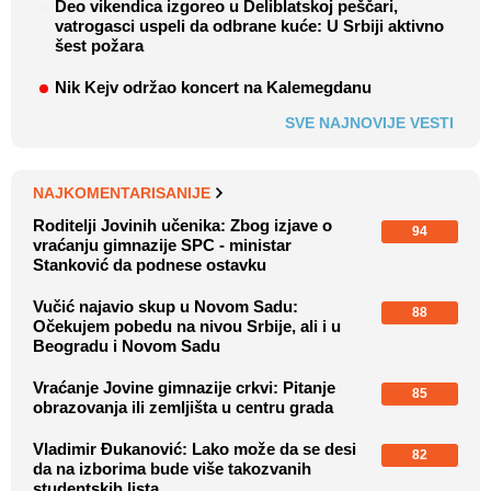
Deo vikendica izgoreo u Deliblatskoj peščari,
vatrogasci uspeli da odbrane kuće: U Srbiji aktivno
šest požara
Nik Kejv održao koncert na Kalemegdanu
SVE NAJNOVIJE VESTI
NAJKOMENTARISANIJE
Roditelji Jovinih učenika: Zbog izjave o
94
vraćanju gimnazije SPC - ministar
Stanković da podnese ostavku
Vučić najavio skup u Novom Sadu:
88
Očekujem pobedu na nivou Srbije, ali i u
Beogradu i Novom Sadu
Vraćanje Jovine gimnazije crkvi: Pitanje
85
obrazovanja ili zemljišta u centru grada
Vladimir Đukanović: Lako može da se desi
82
da na izborima bude više takozvanih
studentskih lista