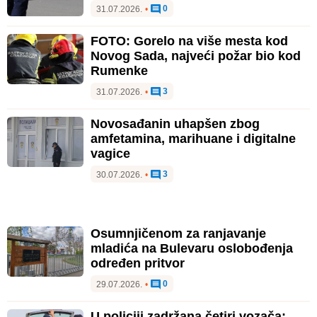
0
31.07.2026.
•
FOTO: Gorelo na više mesta kod
Novog Sada, najveći požar bio kod
Rumenke
3
31.07.2026.
•
Novosađanin uhapšen zbog
amfetamina, marihuane i digitalne
vagice
3
30.07.2026.
•
Osumnjičenom za ranjavanje
mladića na Bulevaru oslobođenja
određen pritvor
0
29.07.2026.
•
U policiji zadržana četiri vozača: