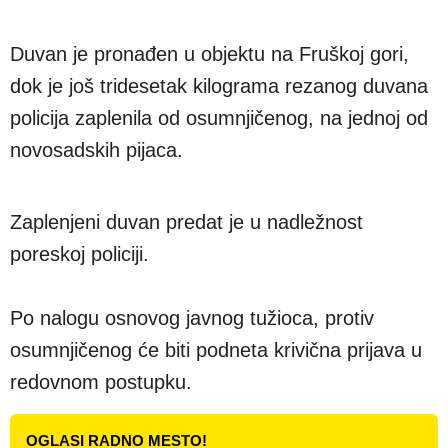
Duvan je pronađen u objektu na Fruškoj gori,
dok je još tridesetak kilograma rezanog duvana
policija zaplenila od osumnjičenog, na jednoj od
novosadskih pijaca.
Zaplenjeni duvan predat je u nadležnost
poreskoj policiji.
Po nalogu osnovog javnog tužioca, protiv
osumnjičenog će biti podneta krivična prijava u
redovnom postupku.
OGLASI RADNO MESTO!