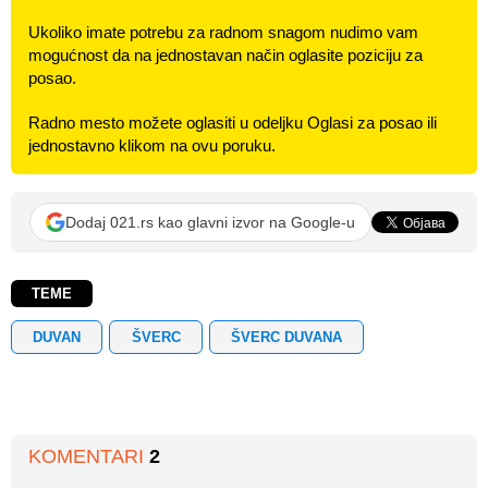
Ukoliko imate potrebu za radnom snagom nudimo vam
mogućnost da na jednostavan način oglasite poziciju za
posao.
Radno mesto možete oglasiti u odeljku Oglasi za posao ili
jednostavno klikom na ovu poruku.
Dodaj 021.rs kao glavni izvor na Google-u
TEME
DUVAN
ŠVERC
ŠVERC DUVANA
KOMENTARI
2