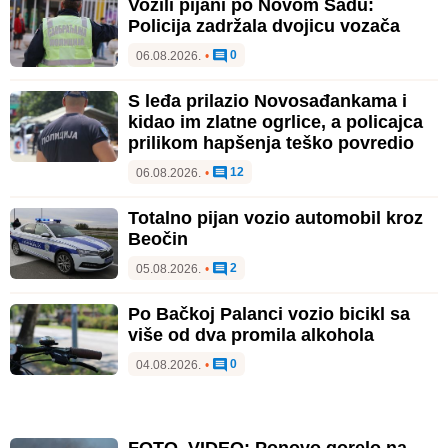
Vozili pijani po Novom Sadu:
Policija zadržala dvojicu vozača
0
06.08.2026.
•
S leđa prilazio Novosađankama i
kidao im zlatne ogrlice, a policajca
prilikom hapšenja teško povredio
12
06.08.2026.
•
Totalno pijan vozio automobil kroz
Beočin
2
05.08.2026.
•
Po Bačkoj Palanci vozio bicikl sa
više od dva promila alkohola
0
04.08.2026.
•
FOTO, VIDEO: Ponovo gorelo na