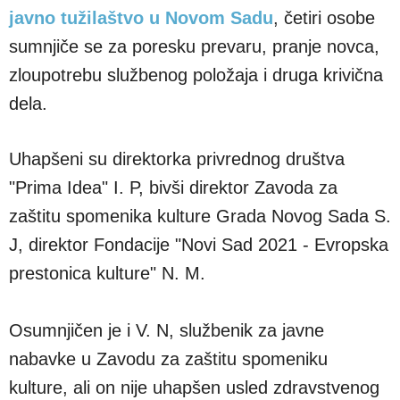
javno tužilaštvo u Novom Sadu
, četiri osobe
sumnjiče se za poresku prevaru, pranje novca,
zloupotrebu službenog položaja i druga krivična
dela.
Uhapšeni su direktorka privrednog društva
"Prima Idea" I. P, bivši direktor Zavoda za
zaštitu spomenika kulture Grada Novog Sada S.
J, direktor Fondacije "Novi Sad 2021 - Evropska
prestonica kulture" N. M.
Osumnjičen je i V. N, službenik za javne
nabavke u Zavodu za zaštitu spomeniku
kulture, ali on nije uhapšen usled zdravstvenog