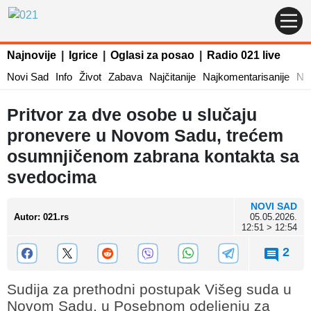
Najnovije
|
Igrice
|
Oglasi za posao
|
Radio 021 live
Novi Sad
Info
Život
Zabava
Najčitanije
Najkomentarisanije
Naj
Pritvor za dve osobe u slučaju
pronevere u Novom Sadu, trećem
osumnjičenom zabrana kontakta sa
svedocima
NOVI SAD
Autor
:
021.rs
05.05.2026.
12:51 > 12:54
2
Sudija za prethodni postupak Višeg suda u
Novom Sadu, u Posebnom odeljenju za