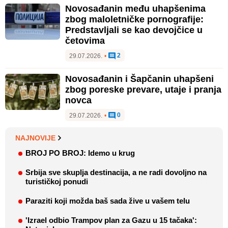
Novosađanin među uhapšenima
zbog maloletničke pornografije:
Predstavljali se kao devojčice u
četovima
2
29.07.2026.
•
Novosađanin i Šapčanin uhapšeni
zbog poreske prevare, utaje i pranja
novca
0
29.07.2026.
•
NAJNOVIJE
BROJ PO BROJ: Idemo u krug
Srbija sve skuplja destinacija, a ne radi dovoljno na
turističkoj ponudi
Paraziti koji možda baš sada žive u vašem telu
'Izrael odbio Trampov plan za Gazu u 15 tačaka':