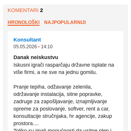
KOMENTARI
2
HRONOLOŠKI
NAJPOPULARNIJI
Konsultant
05.05.2026
•
14:10
Danak neiskustvu
Iskusni igrači rasparčaju državne isplate na
više firmi, a ne sve na jednu gomilu.
Pranje tepiha, odžavanje zelenila,
održavanje instalacija, sitne popravke,
zadruge za zapošljavanje, iznajmljivanje
opreme za poslovanje, softver, rent a car,
konsultacije stručnjaka, hr agencije, zakup
prostora....
Toliko su imali mogućnosti da usitne plen i