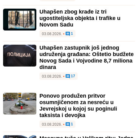
Uhapšen zbog krađe iz tri
ugostiteljska objekta i trafike u
Novom Sadu
1
03.08.2026.
•
Uhapšen zastupnik još jednog
udruženja građana: Oštetio budžete
Novog Sada i Vojvodine 8,7 miliona
dinara
17
03.08.2026.
•
Ponovo produžen pritvor
osumnjičenom za nesreću u
Jevrejskoj u kojoj su poginuli
taksista i devojka
1
03.08.2026.
•