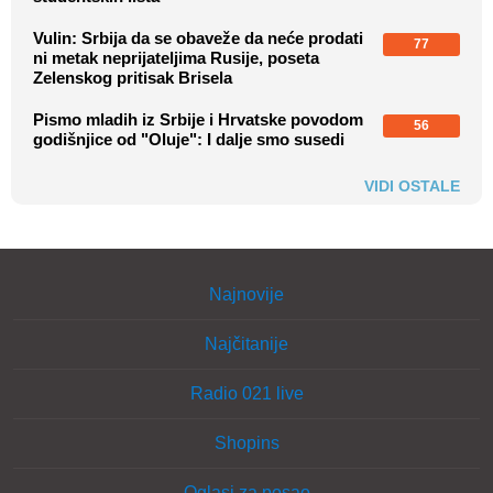
Vulin: Srbija da se obaveže da neće prodati
77
ni metak neprijateljima Rusije, poseta
Zelenskog pritisak Brisela
Pismo mladih iz Srbije i Hrvatske povodom
56
godišnjice od "Oluje": I dalje smo susedi
VIDI OSTALE
Najnovije
Najčitanije
Radio 021 live
Shopins
Oglasi za posao