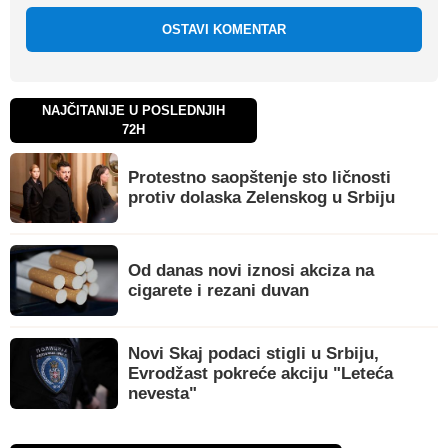
OSTAVI KOMENTAR
NAJČITANIJE U POSLEDNJIH
72H
Protestno saopštenje sto ličnosti
protiv dolaska Zelenskog u Srbiju
Od danas novi iznosi akciza na
cigarete i rezani duvan
Novi Skaj podaci stigli u Srbiju,
Evrodžast pokreće akciju "Leteća
nevesta"