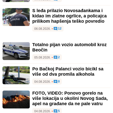
S leđa prilazio Novosađankama i
kidao im zlatne ogrlice, a policajca
prilikom hapšenja teško povredio
12
06.08.2026.
•
Totalno pijan vozio automobil kroz
Beočin
2
05.08.2026.
•
Po Bačkoj Palanci vozio bicikl sa
više od dva promila alkohola
0
04.08.2026.
•
FOTO, VIDEO: Ponovo gorelo na
više lokacija u okolini Novog Sada,
apel na građane da ne pale vatru
5
04.08.2026.
•