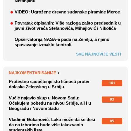
Netanjahu
VIDEO: Ugrožene drevne sudanske piramide Meroe
Povratak otpisanih: Više razloga zašto predsednik u
javni život vraća Stefanovića, Mihajlović i Nikolića
Opservatorija NASA-e pada na Zemlju, a njeno
spasavanje izmaklo kontroli
SVE NAJNOVIJE VESTI
NAJKOMENTARISANIJE
Protestno saopštenje sto ličnosti protiv
101
dolaska Zelenskog u Srbiju
Vučić najavio skup u Novom Sadu:
93
Očekujem pobedu na nivou Srbije, ali i u
Beogradu i Novom Sadu
Vladimir Đukanović: Lako može da se desi
85
da na izborima bude više takozvanih
studentskih lista