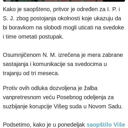
Kako je saopšteno, pritvor je određen za I. P. i
S. J. zbog postojanja okolnosti koje ukazuju da
bi boravkom na slobodi mogli uticati na svedoke
i time ometati postupak.
Osumnjičenom N. M. izrečena je mera zabrane
sastajanja i komunikacije sa svedocima u
trajanju od tri meseca.
Protiv ovih odluka dozvoljena je žalba
vanpretresnom veću Posebnog odeljenja za
suzbijanje korupcije Višeg suda u Novom Sadu.
Podsetimo, kako je u ponedeljak
saopštilo Više