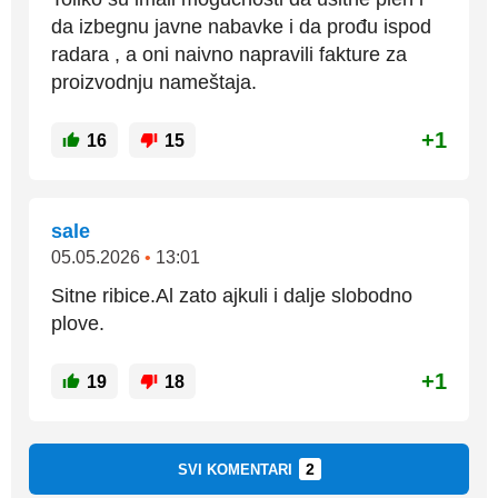
da izbegnu javne nabavke i da prođu ispod
radara , a oni naivno napravili fakture za
proizvodnju nameštaja.
+1
16
15
sale
05.05.2026
•
13:01
Sitne ribice.Al zato ajkuli i dalje slobodno
plove.
+1
19
18
2
SVI KOMENTARI