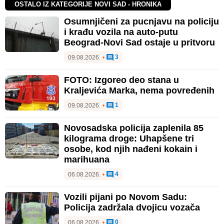
OSTALO IZ KATEGORIJE NOVI SAD - HRONIKA
Osumnjičeni za pucnjavu na policiju
i krađu vozila na auto-putu
Beograd-Novi Sad ostaje u pritvoru
3
09.08.2026.
•
FOTO: Izgoreo deo stana u
Kraljevića Marka, nema povređenih
1
09.08.2026.
•
Novosadska policija zaplenila 85
kilograma droge: Uhapšene tri
osobe, kod njih nađeni kokain i
marihuana
4
06.08.2026.
•
Vozili pijani po Novom Sadu:
Policija zadržala dvojicu vozača
0
06.08.2026.
•