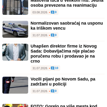
Masovna tuča u Velikom ritu: Jedna
osoba prevezena na reanimaciju
0
03.08.2026.
•
Normalizovan saobraćaj na usponu
ka Iriškom vencu
0
31.07.2026.
•
Uhapšen direktor firme iz Novog
Sada: Dobavljačima nije plaćao
poručenu robu i prodavao je na
crno
10
31.07.2026.
•
Vozili pijani po Novom Sadu, pa
zadržani u policiji
0
31.07.2026.
•
FOTO: Gorelo na više mesta kod