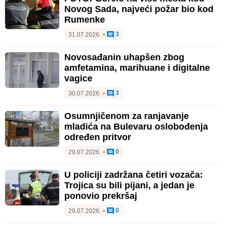
Novog Sada, najveći požar bio kod
Rumenke
3
31.07.2026.
•
Novosađanin uhapšen zbog
amfetamina, marihuane i digitalne
vagice
3
30.07.2026.
•
Osumnjičenom za ranjavanje
mladića na Bulevaru oslobođenja
određen pritvor
0
29.07.2026.
•
U policiji zadržana četiri vozača:
Trojica su bili pijani, a jedan je
ponovio prekršaj
0
29.07.2026.
•