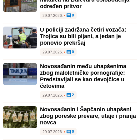
određen pritvor
0
29.07.2026.
•
U policiji zadržana četiri vozača:
Trojica su bili pijani, a jedan je
ponovio prekršaj
0
29.07.2026.
•
Novosađanin među uhapšenima
zbog maloletničke pornografije:
Predstavljali se kao devojčice u
četovima
2
29.07.2026.
•
Novosađanin i Šapčanin uhapšeni
zbog poreske prevare, utaje i pranja
novca
0
29.07.2026.
•