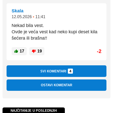
Skala
12.05.2026
•
11:41
Nekad bila vest.
Ovde je veća vest kad neko kupi deset kila
šećera ili brašna!!
-2
17
19
4
SVI KOMENTARI
OSTAVI KOMENTAR
NAJČITANIJE U POSLEDNJIH