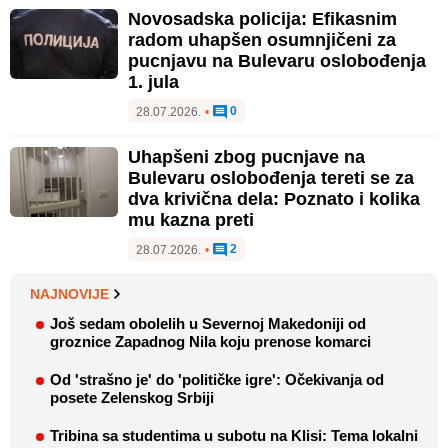
Novosadska policija: Efikasnim
radom uhapšen osumnjičeni za
pucnjavu na Bulevaru oslobođenja
1. jula
0
28.07.2026.
•
Uhapšeni zbog pucnjave na
Bulevaru oslobođenja tereti se za
dva krivična dela: Poznato i kolika
mu kazna preti
2
28.07.2026.
•
NAJNOVIJE
Još sedam obolelih u Severnoj Makedoniji od
groznice Zapadnog Nila koju prenose komarci
Od 'strašno je' do 'političke igre': Očekivanja od
posete Zelenskog Srbiji
Tribina sa studentima u subotu na Klisi: Tema lokalni