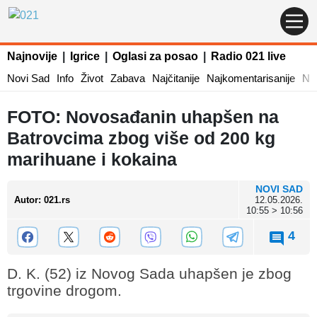
Najnovije
|
Igrice
|
Oglasi za posao
|
Radio 021 live
Novi Sad
Info
Život
Zabava
Najčitanije
Najkomentarisanije
Naj
FOTO: Novosađanin uhapšen na
Batrovcima zbog više od 200 kg
marihuane i kokaina
NOVI SAD
Autor
:
021.rs
12.05.2026.
10:55 > 10:56
4
D. K. (52) iz Novog Sada uhapšen je zbog
trgovine drogom.