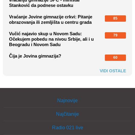
Stanković da podnese ostavku
Vraćanje Jovine gimnazije crkvi: Pitanje
85
obrazovanja ili zemljišta u centru grada
Vučić najavio skup u Novom Sadu:
79
Očekujem pobedu na nivou Srbije, ali i u
Beogradu i Novom Sadu
Čija je Jovina gimnazija?
60
VIDI OSTALE
Najnovije
Najčitanije
Radio 021 live