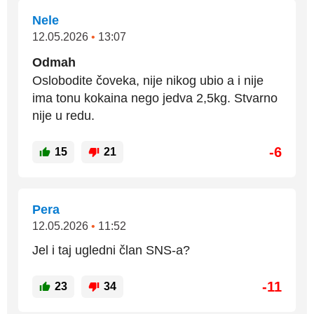
Nele
12.05.2026
•
13:07
Odmah
Oslobodite čoveka, nije nikog ubio a i nije
ima tonu kokaina nego jedva 2,5kg. Stvarno
nije u redu.
-6
15
21
Pera
12.05.2026
•
11:52
Jel i taj ugledni član SNS-a?
-11
23
34