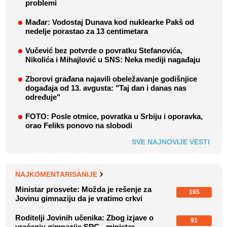
problemi
Mađar: Vodostaj Dunava kod nuklearke Pakš od
nedelje porastao za 13 centimetara
Vučević bez potvrde o povratku Stefanovića,
Nikolića i Mihajlović u SNS: Neka mediji nagađaju
Zborovi građana najavili obeležavanje godišnjice
događaja od 13. avgusta: "Taj dan i danas nas
određuje"
FOTO: Posle otmice, povratka u Srbiju i oporavka,
orao Feliks ponovo na slobodi
SVE NAJNOVIJE VESTI
NAJKOMENTARISANIJE
Ministar prosvete: Možda je rešenje za
165
Jovinu gimnaziju da je vratimo crkvi
Roditelji Jovinih učenika: Zbog izjave o
91
vraćanju gimnazije SPC - ministar