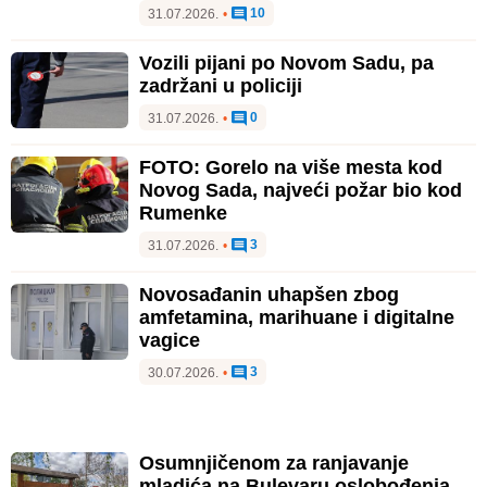
10
31.07.2026.
•
Vozili pijani po Novom Sadu, pa
zadržani u policiji
0
31.07.2026.
•
FOTO: Gorelo na više mesta kod
Novog Sada, najveći požar bio kod
Rumenke
3
31.07.2026.
•
Novosađanin uhapšen zbog
amfetamina, marihuane i digitalne
vagice
3
30.07.2026.
•
Osumnjičenom za ranjavanje
mladića na Bulevaru oslobođenja