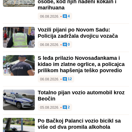
osobe, kod njih nađeni kokain i
marihuana
4
06.08.2026.
•
Vozili pijani po Novom Sadu:
Policija zadržala dvojicu vozača
0
06.08.2026.
•
S leđa prilazio Novosađankama i
kidao im zlatne ogrlice, a policajca
prilikom hapšenja teško povredio
12
06.08.2026.
•
Totalno pijan vozio automobil kroz
Beočin
2
05.08.2026.
•
Po Bačkoj Palanci vozio bicikl sa
više od dva promila alkohola