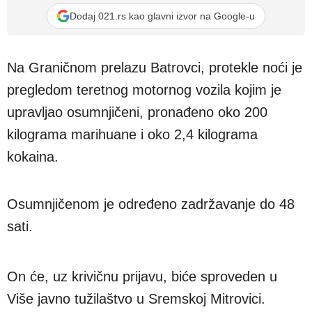
Dodaj 021.rs kao glavni izvor na Google-u
Na Graničnom prelazu Batrovci, protekle noći je
pregledom teretnog motornog vozila kojim je
upravljao osumnjičeni, pronađeno oko 200
kilograma marihuane i oko 2,4 kilograma
kokaina.
Osumnjičenom je određeno zadržavanje do 48
sati.
On će, uz krivičnu prijavu, biće sproveden u
Više javno tužilaštvo u Sremskoj Mitrovici.