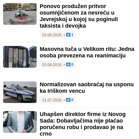
Ponovo produžen pritvor
osumnjičenom za nesreću u
Jevrejskoj u kojoj su poginuli
taksista i devojka
1
03.08.2026.
•
Masovna tuča u Velikom ritu: Jedna
osoba prevezena na reanimaciju
0
03.08.2026.
•
Normalizovan saobraćaj na usponu
ka Iriškom vencu
0
31.07.2026.
•
Uhapšen direktor firme iz Novog
Sada: Dobavljačima nije plaćao
poručenu robu i prodavao je na
crno