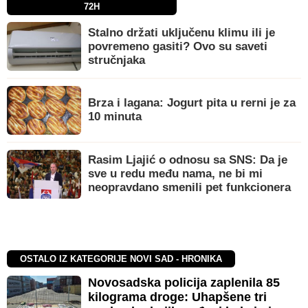
72H
Stalno držati uključenu klimu ili je
povremeno gasiti? Ovo su saveti
stručnjaka
Brza i lagana: Jogurt pita u rerni je za
10 minuta
Rasim Ljajić o odnosu sa SNS: Da je
sve u redu među nama, ne bi mi
neopravdano smenili pet funkcionera
OSTALO IZ KATEGORIJE NOVI SAD - HRONIKA
Novosadska policija zaplenila 85
kilograma droge: Uhapšene tri