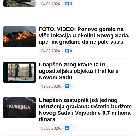
0
04.08.2026.
•
FOTO, VIDEO: Ponovo gorelo na
više lokacija u okolini Novog Sada,
apel na građane da ne pale vatru
5
04.08.2026.
•
Uhapšen zbog krađe iz tri
ugostiteljska objekta i trafike u
Novom Sadu
1
03.08.2026.
•
Uhapšen zastupnik još jednog
udruženja građana: Oštetio budžete
Novog Sada i Vojvodine 8,7 miliona
dinara
17
03.08.2026.
•