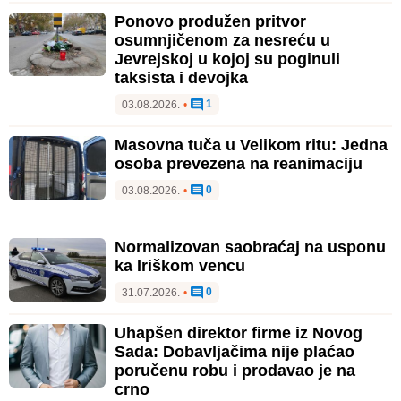
Ponovo produžen pritvor
osumnjičenom za nesreću u
Jevrejskoj u kojoj su poginuli
taksista i devojka
1
03.08.2026.
•
Masovna tuča u Velikom ritu: Jedna
osoba prevezena na reanimaciju
0
03.08.2026.
•
Normalizovan saobraćaj na usponu
ka Iriškom vencu
0
31.07.2026.
•
Uhapšen direktor firme iz Novog
Sada: Dobavljačima nije plaćao
poručenu robu i prodavao je na
crno