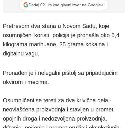
Dodaj 021.rs kao glavni izvor na Google-u
Pretresom dva stana u Novom Sadu, koje
osumnjičeni koristi, policija je pronašla oko 5,4
kilograma marihuane, 35 grama kokaina i
digitalnu vagu.
Pronađen je i nelegalni pištolj sa pripadajućim
okvirom i mecima.
Osumnjičeni se tereti za dva krivična dela -
neovlašćena proizvodnja i stavljen u promet
opojnih droga i nedozvoljena proivzodnja,
držanje, nošenje i promet oružja i eksplozivnih