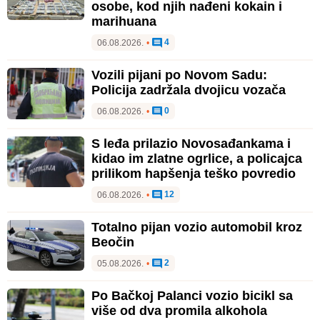
osobe, kod njih nađeni kokain i
marihuana
4
06.08.2026.
•
Vozili pijani po Novom Sadu:
Policija zadržala dvojicu vozača
0
06.08.2026.
•
S leđa prilazio Novosađankama i
kidao im zlatne ogrlice, a policajca
prilikom hapšenja teško povredio
12
06.08.2026.
•
Totalno pijan vozio automobil kroz
Beočin
2
05.08.2026.
•
Po Bačkoj Palanci vozio bicikl sa
više od dva promila alkohola