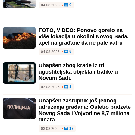
0
04.08.2026.
•
FOTO, VIDEO: Ponovo gorelo na
više lokacija u okolini Novog Sada,
apel na građane da ne pale vatru
5
04.08.2026.
•
Uhapšen zbog krađe iz tri
ugostiteljska objekta i trafike u
Novom Sadu
1
03.08.2026.
•
Uhapšen zastupnik još jednog
udruženja građana: Oštetio budžete
Novog Sada i Vojvodine 8,7 miliona
dinara
17
03.08.2026.
•