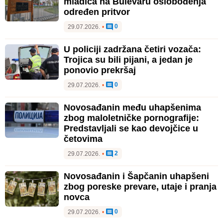
mladića na Bulevaru oslobođenja
određen pritvor
0
29.07.2026.
•
U policiji zadržana četiri vozača:
Trojica su bili pijani, a jedan je
ponovio prekršaj
0
29.07.2026.
•
Novosađanin među uhapšenima
zbog maloletničke pornografije:
Predstavljali se kao devojčice u
četovima
2
29.07.2026.
•
Novosađanin i Šapčanin uhapšeni
zbog poreske prevare, utaje i pranja
novca
0
29.07.2026.
•