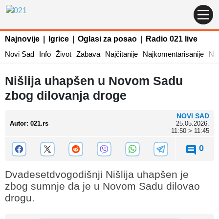
Najnovije
|
Igrice
|
Oglasi za posao
|
Radio 021 live
Novi Sad
Info
Život
Zabava
Najčitanije
Najkomentarisanije
Naj
Nišlija uhapšen u Novom Sadu
zbog dilovanja droge
NOVI SAD
Autor
:
021.rs
25.05.2026.
11:50 > 11:45
0
Dvadesetdvogodišnji Nišlija uhapšen je
zbog sumnje da je u Novom Sadu dilovao
drogu.