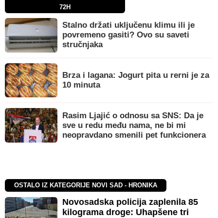
72H
Stalno držati uključenu klimu ili je
povremeno gasiti? Ovo su saveti
stručnjaka
Brza i lagana: Jogurt pita u rerni je za
10 minuta
Rasim Ljajić o odnosu sa SNS: Da je
sve u redu među nama, ne bi mi
neopravdano smenili pet funkcionera
OSTALO IZ KATEGORIJE NOVI SAD - HRONIKA
Novosadska policija zaplenila 85
kilograma droge: Uhapšene tri