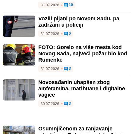
10
31.07.2026.
•
Vozili pijani po Novom Sadu, pa
zadržani u policiji
0
31.07.2026.
•
FOTO: Gorelo na više mesta kod
Novog Sada, najveći požar bio kod
Rumenke
3
31.07.2026.
•
Novosađanin uhapšen zbog
amfetamina, marihuane i digitalne
vagice
3
30.07.2026.
•
Osumnjičenom za ranjavanje