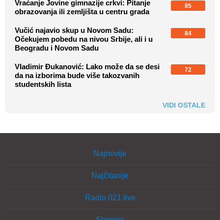
Vraćanje Jovine gimnazije crkvi: Pitanje
85
obrazovanja ili zemljišta u centru grada
Vučić najavio skup u Novom Sadu:
84
Očekujem pobedu na nivou Srbije, ali i u
Beogradu i Novom Sadu
Vladimir Đukanović: Lako može da se desi
72
da na izborima bude više takozvanih
studentskih lista
VIDI OSTALE
Najnovije
Najčitanije
Radio 021 live
Shopins