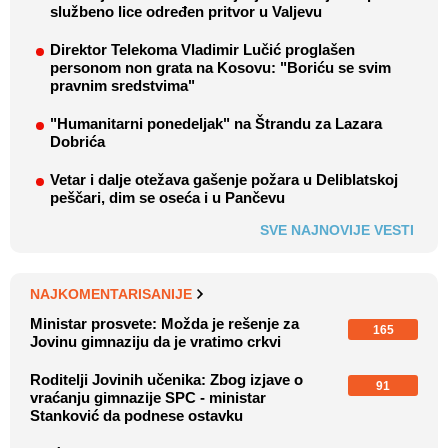
službeno lice određen pritvor u Valjevu
Direktor Telekoma Vladimir Lučić proglašen
personom non grata na Kosovu: "Boriću se svim
pravnim sredstvima"
"Humanitarni ponedeljak" na Štrandu za Lazara
Dobrića
Vetar i dalje otežava gašenje požara u Deliblatskoj
peščari, dim se oseća i u Pančevu
SVE NAJNOVIJE VESTI
NAJKOMENTARISANIJE
Ministar prosvete: Možda je rešenje za
165
Jovinu gimnaziju da je vratimo crkvi
Roditelji Jovinih učenika: Zbog izjave o
91
vraćanju gimnazije SPC - ministar
Stanković da podnese ostavku