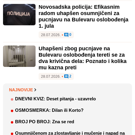
Novosadska policija: Efikasnim
radom uhapšen osumnjičeni za
pucnjavu na Bulevaru oslobođenja
1. jula
0
28.07.2026.
•
Uhapšeni zbog pucnjave na
Bulevaru oslobođenja tereti se za
dva krivična dela: Poznato i kolika
mu kazna preti
2
28.07.2026.
•
NAJNOVIJE
DNEVNI KVIZ: Deset pitanja - uzavrelo
OSMOSMERKA: Dilan ili Korto?
BROJ PO BROJ: Zna se red
Osumnjičenom za zlostavljanje i mučenje i napad na