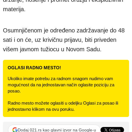
materija.
Osumnjičenom je određeno zadržavanje do 48
sati i on će, uz krivičnu prijavu, biti priveden
višem javnom tužiocu u Novom Sadu.
OGLASI RADNO MESTO!
Ukoliko imate potrebu za radnom snagom nudimo vam
mogućnost da na jednostavan način oglasite poziciju za
posao.
Radno mesto možete oglasiti u odeljku Oglasi za posao ili
jednostavno klikom na ovu poruku.
Dodaj 021.rs kao glavni izvor na Google-u