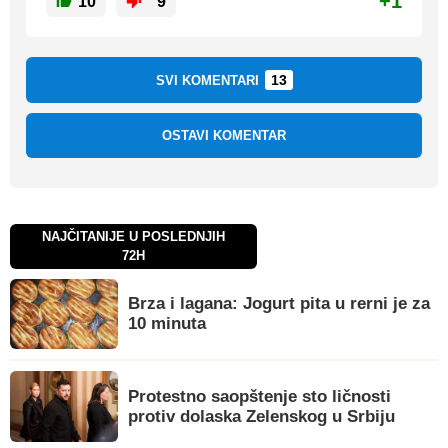
+1
10
9
13
SVI KOMENTARI
OSTAVI KOMENTAR
NAJČITANIJE U POSLEDNJIH
72H
Brza i lagana: Jogurt pita u rerni je za
10 minuta
Protestno saopštenje sto ličnosti
protiv dolaska Zelenskog u Srbiju