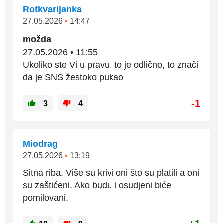
Rotkvarijanka
27.05.2026
•
14:47
možda
27.05.2026 • 11:55
Ukoliko ste Vi u pravu, to je odlično, to znači
da je SNS žestoko pukao
-1
3
4
Miodrag
27.05.2026
•
13:19
Sitna riba. Više su krivi oni što su platili a oni
su zaštićeni. Ako budu i osudjeni biće
pomilovani.