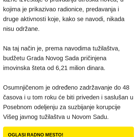
kojima je prikazivao radionice, predavanja i
druge aktivnosti koje, kako se navodi, nikada
nisu održane.
Na taj način je, prema navodima tužilaštva,
budžetu Grada Novog Sada pričinjena
imovinska šteta od 6,21 milion dinara.
Osumnjičenom je određeno zadržavanje do 48
časova i u tom roku će biti priveden i saslušan u
Posebnom odeljenju za suzbijanje korupcije
Višeg javnog tužilaštva u Novom Sadu.
OGLASI RADNO MESTO!