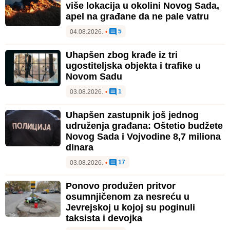
više lokacija u okolini Novog Sada,
apel na građane da ne pale vatru
5
04.08.2026.
•
Uhapšen zbog krađe iz tri
ugostiteljska objekta i trafike u
Novom Sadu
1
03.08.2026.
•
Uhapšen zastupnik još jednog
udruženja građana: Oštetio budžete
Novog Sada i Vojvodine 8,7 miliona
dinara
17
03.08.2026.
•
Ponovo produžen pritvor
osumnjičenom za nesreću u
Jevrejskoj u kojoj su poginuli
taksista i devojka