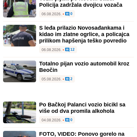
Policija zadržala dvojicu vozača
0
06.08.2026.
•
S leđa prilazio Novosađankama i
kidao im zlatne ogrlice, a policajca
prilikom hapšenja teško povredio
12
06.08.2026.
•
Totalno pijan vozio automobil kroz
Beočin
2
05.08.2026.
•
Po Bačkoj Palanci vozio bicikl sa
više od dva promila alkohola
0
04.08.2026.
•
FOTO, VIDEO: Ponovo gorelo na