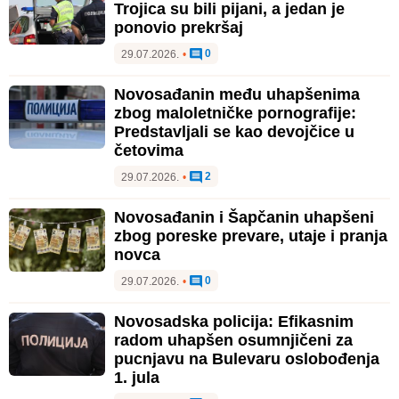
Trojica su bili pijani, a jedan je
ponovio prekršaj
0
29.07.2026.
•
Novosađanin među uhapšenima
zbog maloletničke pornografije:
Predstavljali se kao devojčice u
četovima
2
29.07.2026.
•
Novosađanin i Šapčanin uhapšeni
zbog poreske prevare, utaje i pranja
novca
0
29.07.2026.
•
Novosadska policija: Efikasnim
radom uhapšen osumnjičeni za
pucnjavu na Bulevaru oslobođenja
1. jula