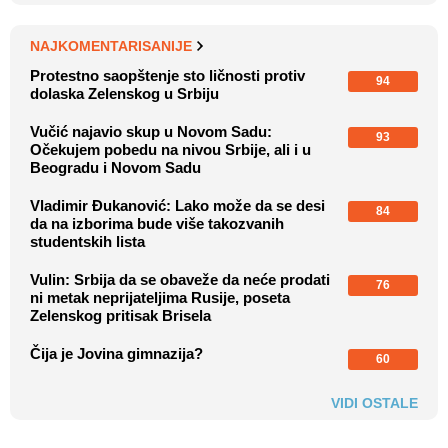
NAJKOMENTARISANIJE
Protestno saopštenje sto ličnosti protiv
94
dolaska Zelenskog u Srbiju
Vučić najavio skup u Novom Sadu:
93
Očekujem pobedu na nivou Srbije, ali i u
Beogradu i Novom Sadu
Vladimir Đukanović: Lako može da se desi
84
da na izborima bude više takozvanih
studentskih lista
Vulin: Srbija da se obaveže da neće prodati
76
ni metak neprijateljima Rusije, poseta
Zelenskog pritisak Brisela
Čija je Jovina gimnazija?
60
VIDI OSTALE