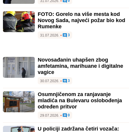
0
31.07.2026.
•
FOTO: Gorelo na više mesta kod
Novog Sada, najveći požar bio kod
Rumenke
3
31.07.2026.
•
Novosađanin uhapšen zbog
amfetamina, marihuane i digitalne
vagice
3
30.07.2026.
•
Osumnjičenom za ranjavanje
mladića na Bulevaru oslobođenja
određen pritvor
0
29.07.2026.
•
U policiji zadržana četiri vozača: