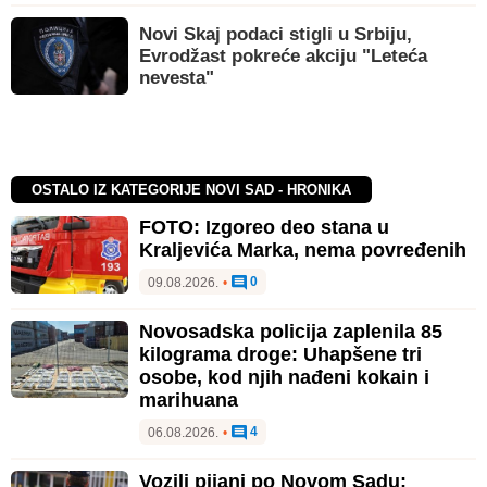
Novi Skaj podaci stigli u Srbiju,
Evrodžast pokreće akciju "Leteća
nevesta"
OSTALO IZ KATEGORIJE NOVI SAD - HRONIKA
FOTO: Izgoreo deo stana u
Kraljevića Marka, nema povređenih
0
09.08.2026.
•
Novosadska policija zaplenila 85
kilograma droge: Uhapšene tri
osobe, kod njih nađeni kokain i
marihuana
4
06.08.2026.
•
Vozili pijani po Novom Sadu: