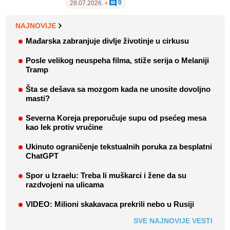
0
28.07.2026.
•
NAJNOVIJE
Mađarska zabranjuje divlje životinje u cirkusu
Posle velikog neuspeha filma, stiže serija o Melaniji
Tramp
Šta se dešava sa mozgom kada ne unosite dovoljno
masti?
Severna Koreja preporučuje supu od psećeg mesa
kao lek protiv vrućine
Ukinuto ograničenje tekstualnih poruka za besplatni
ChatGPT
Spor u Izraelu: Treba li muškarci i žene da su
razdvojeni na ulicama
VIDEO: Milioni skakavaca prekrili nebo u Rusiji
SVE NAJNOVIJE VESTI