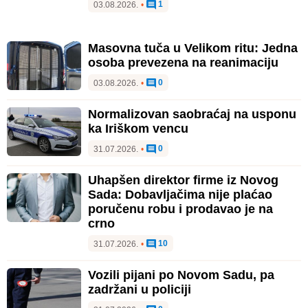
1
03.08.2026.
•
Masovna tuča u Velikom ritu: Jedna
osoba prevezena na reanimaciju
0
03.08.2026.
•
Normalizovan saobraćaj na usponu
ka Iriškom vencu
0
31.07.2026.
•
Uhapšen direktor firme iz Novog
Sada: Dobavljačima nije plaćao
poručenu robu i prodavao je na
crno
10
31.07.2026.
•
Vozili pijani po Novom Sadu, pa
zadržani u policiji