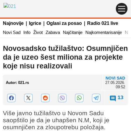
Najnovije
|
Igrice
|
Oglasi za posao
|
Radio 021 live
Novi Sad
Info
Život
Zabava
Najčitanije
Najkomentarisanije
Naj
Novosadsko tužilaštvo: Osumnjičen
da je uzeo šest miliona za projekte
koje nisu realizovali
NOVI SAD
Autor
:
021.rs
27.05.2026.
09:52
13
Više javno tužilaštvo u Novom Sadu
saopštilo je da je uhapšen N.M, koji je
osumnjičen za zloupotrebu položaja.