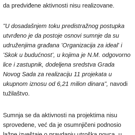
da predviđene aktivnosti nisu realizovane.
"U dosadašnjem toku predistražnog postupka
utvrđeno je da postoje osnovi sumnje da su
udruženjima građana 'Organizacija za ideal' i
'Skok u budućnost', u kojima je N.M. odgovorno
lice i zastupnik, dodeljena sredstva Grada
Novog Sada za realizaciju 11 projekata u
ukupnom iznosu od 6,21 milion dinara",
navodi
tužilaštvo.
Sumnja se da aktivnosti na projektima nisu
sprovedene, već da je osumnjičeni podnosio
lažne izveštaje o pravdanju utroška novca, u