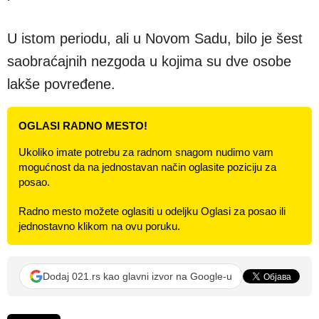
U istom periodu, ali u Novom Sadu, bilo je šest
saobraćajnih nezgoda u kojima su dve osobe
lakše povređene.
OGLASI RADNO MESTO!
Ukoliko imate potrebu za radnom snagom nudimo vam
mogućnost da na jednostavan način oglasite poziciju za
posao.
Radno mesto možete oglasiti u odeljku Oglasi za posao ili
jednostavno klikom na ovu poruku.
Dodaj 021.rs kao glavni izvor na Google-u