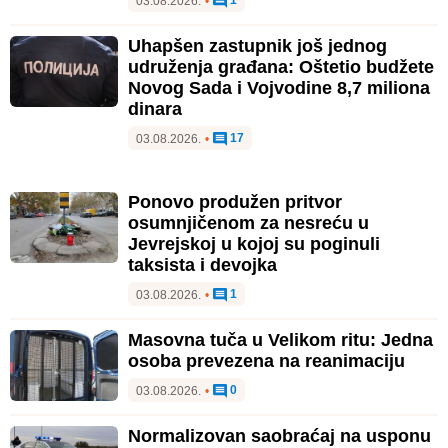
1
03.08.2026.
•
Uhapšen zastupnik još jednog
udruženja građana: Oštetio budžete
Novog Sada i Vojvodine 8,7 miliona
dinara
17
03.08.2026.
•
Ponovo produžen pritvor
osumnjičenom za nesreću u
Jevrejskoj u kojoj su poginuli
taksista i devojka
1
03.08.2026.
•
Masovna tuča u Velikom ritu: Jedna
osoba prevezena na reanimaciju
0
03.08.2026.
•
Normalizovan saobraćaj na usponu