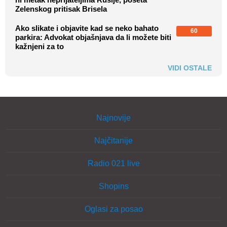
Zelenskog pritisak Brisela
Ako slikate i objavite kad se neko bahato
60
parkira: Advokat objašnjava da li možete biti
kažnjeni za to
VIDI OSTALE
Najnovije
Najčitanije
Radio 021 live
Shopins
Oglasi za posao