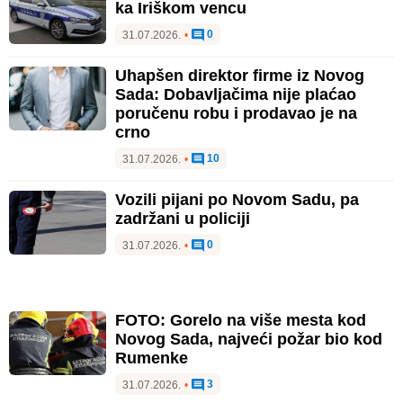
ka Iriškom vencu
0
31.07.2026.
•
Uhapšen direktor firme iz Novog
Sada: Dobavljačima nije plaćao
poručenu robu i prodavao je na
crno
10
31.07.2026.
•
Vozili pijani po Novom Sadu, pa
zadržani u policiji
0
31.07.2026.
•
FOTO: Gorelo na više mesta kod
Novog Sada, najveći požar bio kod
Rumenke
3
31.07.2026.
•