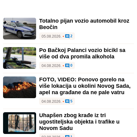
Totalno pijan vozio automobil kroz
Beočin
2
05.08.2026.
•
Po Bačkoj Palanci vozio bicikl sa
više od dva promila alkohola
0
04.08.2026.
•
FOTO, VIDEO: Ponovo gorelo na
više lokacija u okolini Novog Sada,
apel na građane da ne pale vatru
5
04.08.2026.
•
Uhapšen zbog krađe iz tri
ugostiteljska objekta i trafike u
Novom Sadu