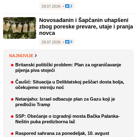
2
29.07.2026.
•
Novosađanin i Šapčanin uhapšeni
zbog poreske prevare, utaje i pranja
novca
0
29.07.2026.
•
NAJNOVIJE
Britanski politički problem: Plan za ograničavanje
pijenja piva stojeći
Čaušić: Situacija u Deliblatskoj peščari dosta bolja,
očekujemo mirniju noć
Netanjahu: Izrael odbacuje plan za Gazu koji je
predložio Tramp
SSP: Obećanje o izgradnji mosta Bačka Palanka-
Neštin puka predizborna laž
Raspored sahrana za ponedeljak, 10. avgust