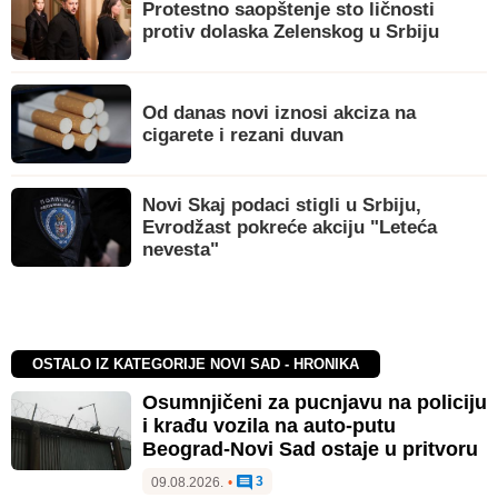
Protestno saopštenje sto ličnosti
protiv dolaska Zelenskog u Srbiju
Od danas novi iznosi akciza na
cigarete i rezani duvan
Novi Skaj podaci stigli u Srbiju,
Evrodžast pokreće akciju "Leteća
nevesta"
OSTALO IZ KATEGORIJE NOVI SAD - HRONIKA
Osumnjičeni za pucnjavu na policiju
i krađu vozila na auto-putu
Beograd-Novi Sad ostaje u pritvoru
3
09.08.2026.
•