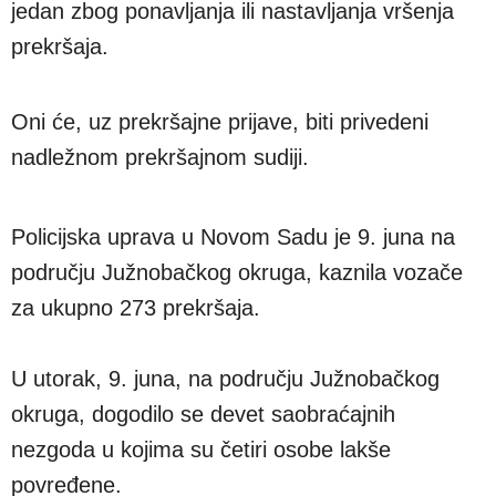
jedan zbog ponavljanja ili nastavljanja vršenja
prekršaja.
Oni će, uz prekršajne prijave, biti privedeni
nadležnom prekršajnom sudiji.
Policijska uprava u Novom Sadu je 9. juna na
području Južnobačkog okruga, kaznila vozače
za ukupno 273 prekršaja.
U utorak, 9. juna, na području Južnobačkog
okruga, dogodilo se devet saobraćajnih
nezgoda u kojima su četiri osobe lakše
povređene.