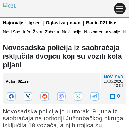
Najnovije
|
Igrice
|
Oglasi za posao
|
Radio 021 live
Novi Sad
Info
Život
Zabava
Najčitanije
Najkomentarisanije
Naj
Novosadska policija iz saobraćaja
isključila dvojicu koji su vozili kola
pijani
NOVI SAD
Autor
:
021.rs
10.06.2026.
13:01
0
Novosadska policija je u utorak, 9. juna iz
saobraćaja na teritoriji Južnobačkog okruga
isključila 18 vozača, a njih trojica su