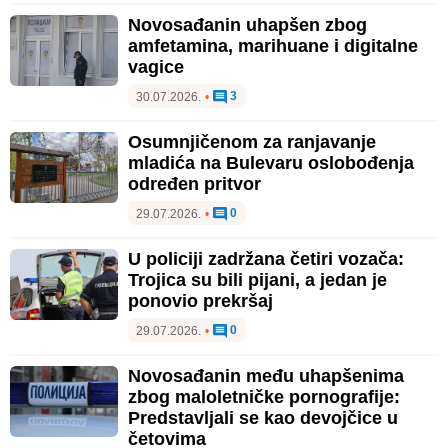
Novosađanin uhapšen zbog
amfetamina, marihuane i digitalne
vagice
3
30.07.2026.
•
Osumnjičenom za ranjavanje
mladića na Bulevaru oslobođenja
određen pritvor
0
29.07.2026.
•
U policiji zadržana četiri vozača:
Trojica su bili pijani, a jedan je
ponovio prekršaj
0
29.07.2026.
•
Novosađanin među uhapšenima
zbog maloletničke pornografije:
Predstavljali se kao devojčice u
četovima