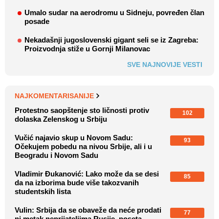
Umalo sudar na aerodromu u Sidneju, povređen član
posade
Nekadašnji jugoslovenski gigant seli se iz Zagreba:
Proizvodnja stiže u Gornji Milanovac
SVE NAJNOVIJE VESTI
NAJKOMENTARISANIJE
Protestno saopštenje sto ličnosti protiv
102
dolaska Zelenskog u Srbiju
Vučić najavio skup u Novom Sadu:
93
Očekujem pobedu na nivou Srbije, ali i u
Beogradu i Novom Sadu
Vladimir Đukanović: Lako može da se desi
85
da na izborima bude više takozvanih
studentskih lista
Vulin: Srbija da se obaveže da neće prodati
77
ni metak neprijateljima Rusije, poseta