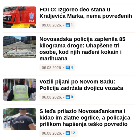
FOTO: Izgoreo deo stana u
Kraljevića Marka, nema povređenih
1
09.08.2026.
•
Novosadska policija zaplenila 85
kilograma droge: Uhapšene tri
osobe, kod njih nađeni kokain i
marihuana
4
06.08.2026.
•
Vozili pijani po Novom Sadu:
Policija zadržala dvojicu vozača
0
06.08.2026.
•
S leđa prilazio Novosađankama i
kidao im zlatne ogrlice, a policajca
prilikom hapšenja teško povredio
12
06.08.2026.
•