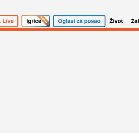
 Live
Igrice
Oglasi za posao
Život
Za