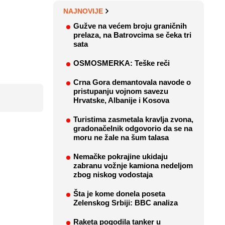
NAJNOVIJE
Gužve na većem broju graničnih
prelaza, na Batrovcima se čeka tri
sata
OSMOSMERKA: Teške reči
Crna Gora demantovala navode o
pristupanju vojnom savezu
Hrvatske, Albanije i Kosova
Turistima zasmetala kravlja zvona,
gradonačelnik odgovorio da se na
moru ne žale na šum talasa
Nemačke pokrajine ukidaju
zabranu vožnje kamiona nedeljom
zbog niskog vodostaja
Šta je kome donela poseta
Zelenskog Srbiji: BBC analiza
Raketa pogodila tanker u