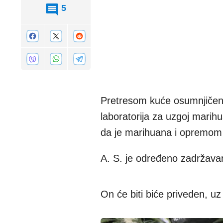
5
Pretresom kuće osumnjičeno
laboratorija za uzgoj marih
da je marihuana i opremom z
A. S. je određeno zadržavan
On će biti biće priveden, u