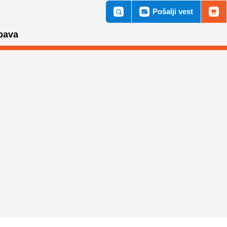
Pošalji vest
bava