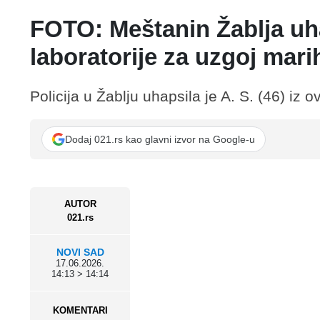
FOTO: Meštanin Žablja u
laboratorije za uzgoj mari
Policija u Žablju uhapsila je A. S. (46) i
Dodaj 021.rs kao glavni izvor na Google-u
AUTOR
021.rs
NOVI SAD
17.06.2026.
14:13 > 14:14
KOMENTARI