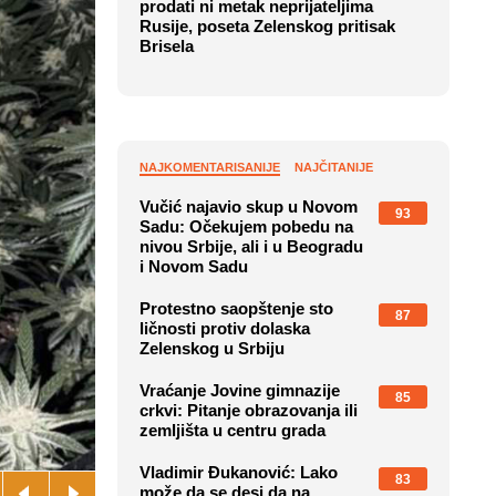
prodati ni metak neprijateljima
Rusije, poseta Zelenskog pritisak
Brisela
NAJKOMENTARISANIJE
NAJČITANIJE
Vučić najavio skup u Novom
93
Sadu: Očekujem pobedu na
nivou Srbije, ali i u Beogradu
i Novom Sadu
Protestno saopštenje sto
87
ličnosti protiv dolaska
Zelenskog u Srbiju
Vraćanje Jovine gimnazije
85
crkvi: Pitanje obrazovanja ili
zemljišta u centru grada
Vladimir Đukanović: Lako
83
može da se desi da na