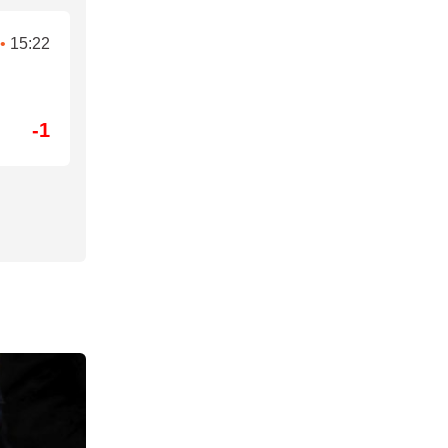
•
15:22
-1