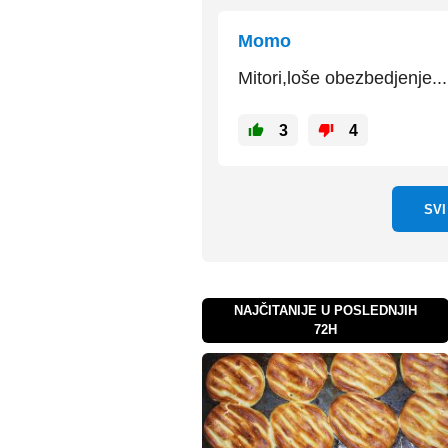
Momo
Mitori,loše obezbedjenje...
3
4
SV
NAJČITANIJE U POSLEDNJIH
72H