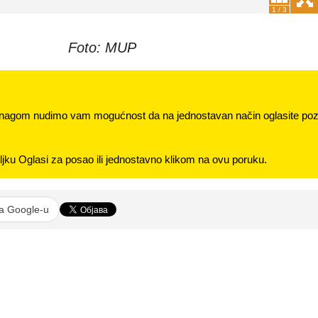
1
/
3
Foto: MUP
nagom nudimo vam mogućnost da na jednostavan način oglasite pozi
jku Oglasi za posao ili jednostavno klikom na ovu poruku.
na Google-u