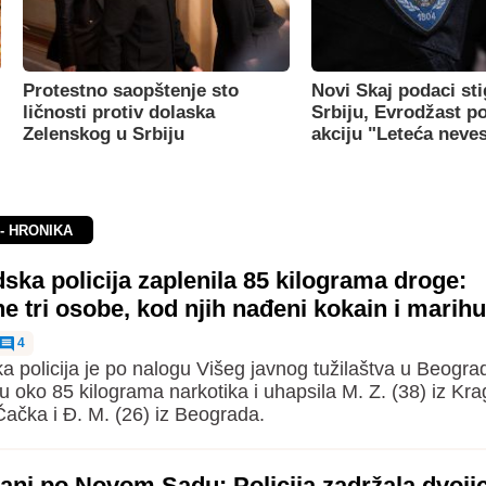
Protestno saopštenje sto
Novi Skaj podaci sti
ličnosti protiv dolaska
Srbiju, Evrodžast p
Zelenskog u Srbiju
akciju "Leteća neve
- HRONIKA
ka policija zaplenila 85 kilograma droge:
 tri osobe, kod njih nađeni kokain i marih
4
 policija je po nalogu Višeg javnog tužilaštva u Beogra
u oko 85 kilograma narkotika i uhapsila M. Z. (38) iz Kra
 Čačka i Đ. M. (26) iz Beograda.
ijani po Novom Sadu: Policija zadržala dvoji