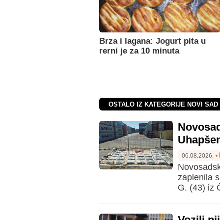
Brza i lagana: Jogurt pita u
rerni je za 10 minuta
OSTALO IZ KATEGORIJE NOVI SAD 
Novosads
Uhapšene
06.08.2026.
•
Novosadska
zaplenila s
G. (43) iz
Vozili p