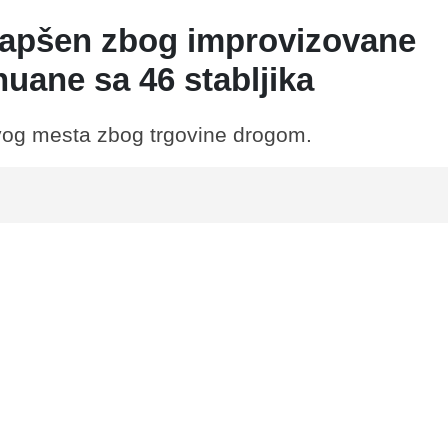
hapšen zbog improvizovane
huane sa 46 stabljika
z ovog mesta zbog trgovine drogom.