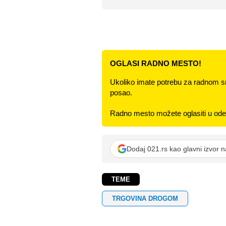
OGLASI RADNO MESTO!
Ukoliko imate potrebu za radnom s
posao.
Radno mesto možete oglasiti u odel
Dodaj 021.rs kao glavni izvor 
TEME
TRGOVINA DROGOM