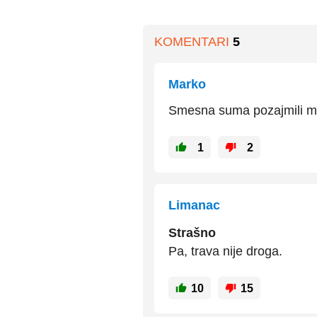
KOMENTARI
5
Marko
Smesna suma pozajmili ma
1
2
Limanac
Strašno
Pa, trava nije droga.
10
15