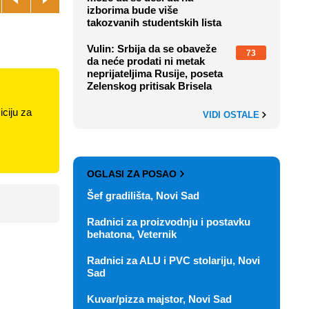
izborima bude više
takozvanih studentskih lista
Vulin: Srbija da se obaveže
73
da neće prodati ni metak
neprijateljima Rusije, poseta
Zelenskog pritisak Brisela
ciju za
VIDI OSTALE
OGLASI ZA POSAO
Šef gradilišta, Novi Sad
Radnici za proizvodnju i postavku
behatona, Veternik
Radnici za ALU i PVC stolariju, Novi
Sad
Kuvar/pizza majstor, Novi Sad