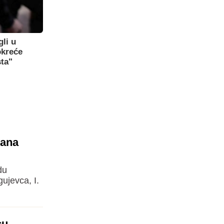
gli u
okreće
sta"
uana
du
gujevca, I.
cu