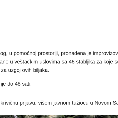
g, u pomoćnoj prostoriji, pronađena je improvizo
uane u veštačkim uslovima sa 46 stabljika za koje 
a uzgoj ovih biljaka.
je do 48 sati.
z krivičnu prijavu, višem javnom tužiocu u Novom S