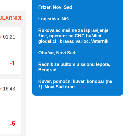
Frizer, Novi Sad
LARNIJI
Logističar, Niš
Rukovalac mašine za ispravljanje
žice, operater na CNC bušilici,
•
01:21
glodalici i bravar, varioc, Veternik
Obućar, Novi Sad
-1
Radnik za pultom u salonu lepote,
Beograd
Kuvar, pomoćni kuvar, konobar (m/
ž), Novi Sad grad
•
16:43
-5