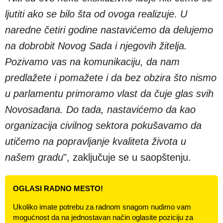
ljutiti ako se bilo šta od ovoga realizuje. U
naredne četiri godine nastavićemo da delujemo
na dobrobit Novog Sada i njegovih žitelja.
Pozivamo vas na komunikaciju, da nam
predlažete i pomažete i da bez obzira što nismo
u parlamentu primoramo vlast da čuje glas svih
Novosađana. Do tada, nastavićemo da kao
organizacija civilnog sektora pokušavamo da
utičemo na popravljanje kvaliteta života u
našem gradu
", zaključuje se u saopštenju.
OGLASI RADNO MESTO!
Ukoliko imate potrebu za radnom snagom nudimo vam
mogućnost da na jednostavan način oglasite poziciju za