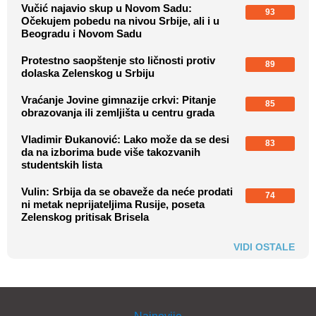
Vučić najavio skup u Novom Sadu:
93
Očekujem pobedu na nivou Srbije, ali i u
Beogradu i Novom Sadu
Protestno saopštenje sto ličnosti protiv
89
dolaska Zelenskog u Srbiju
Vraćanje Jovine gimnazije crkvi: Pitanje
85
obrazovanja ili zemljišta u centru grada
Vladimir Đukanović: Lako može da se desi
83
da na izborima bude više takozvanih
studentskih lista
Vulin: Srbija da se obaveže da neće prodati
74
ni metak neprijateljima Rusije, poseta
Zelenskog pritisak Brisela
VIDI OSTALE