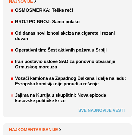
NAJNOVIJE
OSMOSMERKA: Teške reči
BROJ PO BROJ: Samo polako
Od danas novi iznosi akciza na cigarete i rezani
duvan
Operativni tim: Šest aktivnih požara u Srbiji
Iran postavio uslove SAD za ponovno otvaranje
Ormuskog moreuza
Vozači kamiona sa Zapadnog Balkana i dalje na ledu:
Evropska komisija nije ponudila rešenje
Jajima na Kurtija u skupštini: Nova epizoda
kosovske političke krize
SVE NAJNOVIJE VESTI
NAJKOMENTARISANIJE