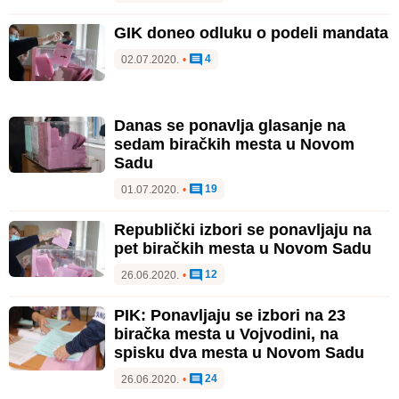
GIK doneo odluku o podeli mandata
4
02.07.2020.
•
Danas se ponavlja glasanje na
sedam biračkih mesta u Novom
Sadu
19
01.07.2020.
•
Republički izbori se ponavljaju na
pet biračkih mesta u Novom Sadu
12
26.06.2020.
•
PIK: Ponavljaju se izbori na 23
biračka mesta u Vojvodini, na
spisku dva mesta u Novom Sadu
24
26.06.2020.
•