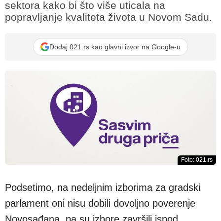
sektora kako bi što više uticala na
popravljanje kvaliteta života u Novom Sadu.
Dodaj 021.rs kao glavni izvor na Google-u
Foto: 021.rs
Podsetimo, na nedeljnim izborima za gradski
parlament oni nisu dobili dovoljno poverenje
Novosađana, pa su izbore završili ispod