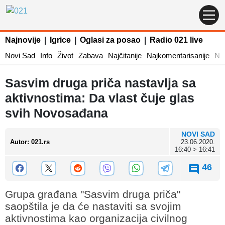
Najnovije
|
Igrice
|
Oglasi za posao
|
Radio 021 live
Novi Sad
Info
Život
Zabava
Najčitanije
Najkomentarisanije
Naj
Sasvim druga priča nastavlja sa
aktivnostima: Da vlast čuje glas
svih Novosađana
NOVI SAD
Autor
:
021.rs
23.06.2020.
16:40 > 16:41
46
Grupa građana "Sasvim druga priča"
saopštila je da će nastaviti sa svojim
aktivnostima kao organizacija civilnog