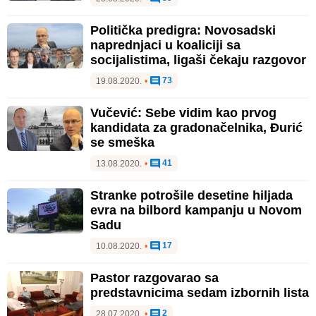
Politička predigra: Novosadski
naprednjaci u koaliciji sa
socijalistima, ligaši čekaju razgovor
73
19.08.2020.
•
Vučević: Sebe vidim kao prvog
kandidata za gradonačelnika, Đurić
se smeška
41
13.08.2020.
•
Stranke potrošile desetine hiljada
evra na bilbord kampanju u Novom
Sadu
17
10.08.2020.
•
Pastor razgovarao sa
predstavnicima sedam izbornih lista
2
28.07.2020.
•