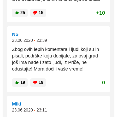
+10
25
15
NS
23.06.2020
•
23:39
Zbog ovih lepih komentara i ljudi koji su ih
pisali, podrške koju dobijate, za ovaj grad
još ima nade i zato ljudi, iz Priče, ne
odustajte! Mora doći i vaše vreme!
0
19
19
Miki
23.06.2020
•
23:11