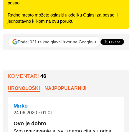
posao.
Radno mesto možete oglasiti u odeljku Oglasi za posao ili
jednostavno klikom na ovu poruku.
Dodaj 021.rs kao glavni izvor na Google-u
KOMENTARI
46
HRONOLOŠKI
NAJPOPULARNIJI
Mirko
24.06.2020
•
01:01
Ovo je dobro
Svo uvazavanje al svi znamo cija su prica.