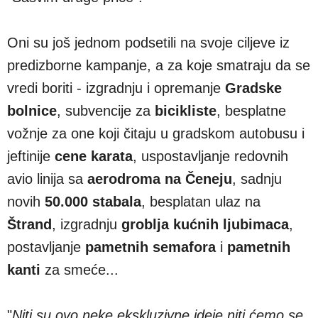
Oni su još jednom podsetili na svoje ciljeve iz
predizborne kampanje, a za koje smatraju da se
vredi boriti - izgradnju i opremanje
Gradske
bolnice
, subvencije za
bicikliste
, besplatne
vožnje za one koji čitaju u gradskom autobusu i
jeftinije
cene karata
, uspostavljanje redovnih
avio linija sa
aerodroma na Čeneju
, sadnju
novih
50.000 stabala
, besplatan ulaz na
Štrand
, izgradnju
groblja kućnih ljubimaca
,
postavljanje
pametnih semafora
i
pametnih
kanti
za smeće...
"
Niti su ovo neke ekskluzivne ideje niti ćemo se