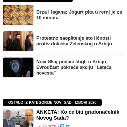
Brza i lagana: Jogurt pita u rerni je za
10 minuta
Protestno saopštenje sto ličnosti
protiv dolaska Zelenskog u Srbiju
Novi Skaj podaci stigli u Srbiju,
Evrodžast pokreće akciju "Leteća
nevesta"
OSTALO IZ KATEGORIJE NOVI SAD - IZBORI 2020
ANKETA: Ko će biti gradonačelnik
Novog Sada?
39
25.08.2020.
•