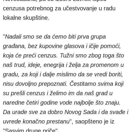
cenzusa potrebnog za učestvovanje u radu
lokalne skupštine.
"
Nadali smo se da ćemo biti prva grupa
građana, bez kupovine glasova i ičije pomoći,
koja će preći cenzus. Tužni smo zbog toga što
naš trud, ideje, enegrija i želja za promenom u
gradu, za koji i dalje mislimo da se vredi boriti,
nisu dovoljno prepoznati. Čestitamo svima koji
su prešli cenzus i želimo im da naš grad u
naredne četiri godine vode najbolje što znaju.
Da urade sve za dobro Novog Sada i da svađe i
uvrede konačno prestanu
", saopšteno je iz
"Sasvim druge priče".