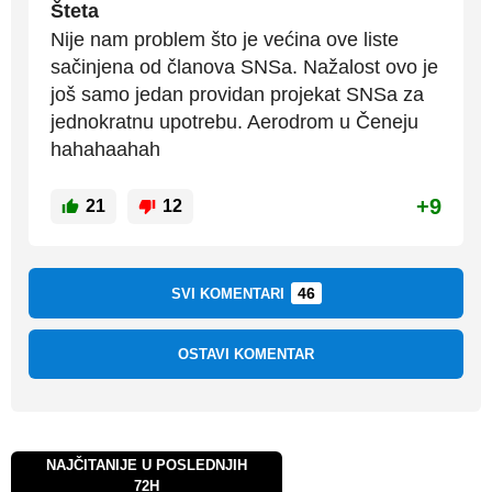
Šteta
Nije nam problem što je većina ove liste
sačinjena od članova SNSa. Nažalost ovo je
još samo jedan providan projekat SNSa za
jednokratnu upotrebu. Aerodrom u Čeneju
hahahaahah
+9
21
12
46
SVI KOMENTARI
OSTAVI KOMENTAR
NAJČITANIJE U POSLEDNJIH
72H