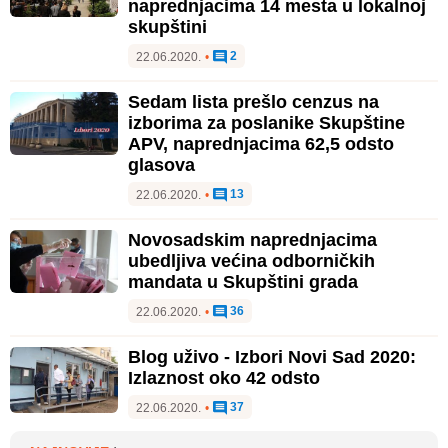
naprednjacima 14 mesta u lokalnoj
skupštini
2
22.06.2020.
•
Sedam lista prešlo cenzus na
izborima za poslanike Skupštine
APV, naprednjacima 62,5 odsto
glasova
13
22.06.2020.
•
Novosadskim naprednjacima
ubedljiva većina odborničkih
mandata u Skupštini grada
36
22.06.2020.
•
Blog uživo - Izbori Novi Sad 2020:
Izlaznost oko 42 odsto
37
22.06.2020.
•