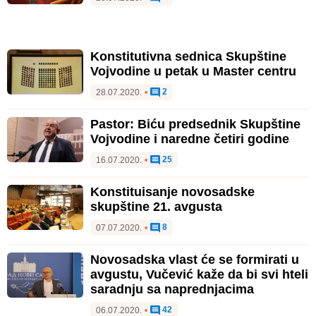
Konstitutivna sednica Skupštine
Vojvodine u petak u Master centru
2
28.07.2020.
•
Pastor: Biću predsednik Skupštine
Vojvodine i naredne četiri godine
25
16.07.2020.
•
Konstituisanje novosadske
skupštine 21. avgusta
8
07.07.2020.
•
Novosadska vlast će se formirati u
avgustu, Vučević kaže da bi svi hteli
saradnju sa naprednjacima
42
06.07.2020.
•