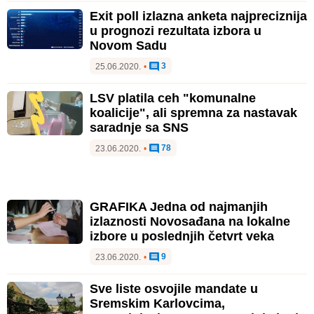
Exit poll izlazna anketa najpreciznija
u prognozi rezultata izbora u
Novom Sadu
3
25.06.2020.
•
LSV platila ceh "komunalne
koalicije", ali spremna za nastavak
saradnje sa SNS
78
23.06.2020.
•
GRAFIKA Jedna od najmanjih
izlaznosti Novosađana na lokalne
izbore u poslednjih četvrt veka
9
23.06.2020.
•
Sve liste osvojile mandate u
Sremskim Karlovcima,