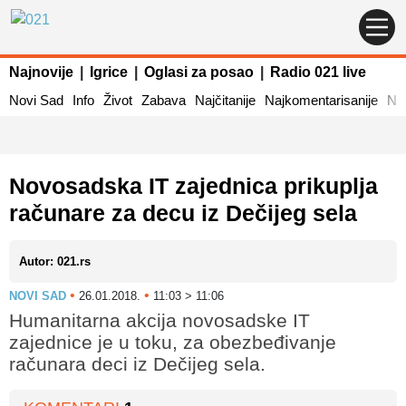
Najnovije
|
Igrice
|
Oglasi za posao
|
Radio 021 live
Novi Sad
Info
Život
Zabava
Najčitanije
Najkomentarisanije
Naj
Novosadska IT zajednica prikuplja
računare za decu iz Dečijeg sela
Autor: 021.rs
•
•
NOVI SAD
26.01.2018.
11:03 > 11:06
Humanitarna akcija novosadske IT
zajednice je u toku, za obezbeđivanje
računara deci iz Dečijeg sela.