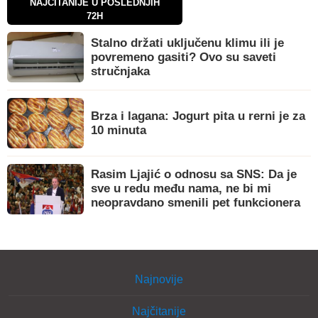
NAJČITANIJE U POSLEDNJIH
72H
Stalno držati uključenu klimu ili je
povremeno gasiti? Ovo su saveti
stručnjaka
Brza i lagana: Jogurt pita u rerni je za
10 minuta
Rasim Ljajić o odnosu sa SNS: Da je
sve u redu među nama, ne bi mi
neopravdano smenili pet funkcionera
Najnovije
Najčitanije