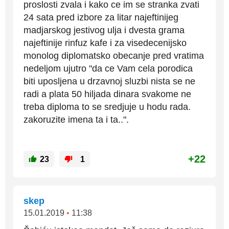
proslosti zvala i kako ce im se stranka zvati
24 sata pred izbore za litar najeftinijeg
madjarskog jestivog ulja i dvesta grama
najeftinije rinfuz kafe i za visedecenijsko
monolog diplomatsko obecanje pred vratima
nedeljom ujutro "da ce Vam cela porodica
biti uposljena u drzavnoj sluzbi nista se ne
radi a plata 50 hiljada dinara svakome ne
treba diploma to se sredjuje u hodu rada.
zakoruzite imena ta i ta..".
+22
23
1
skep
15.01.2019
•
11:38