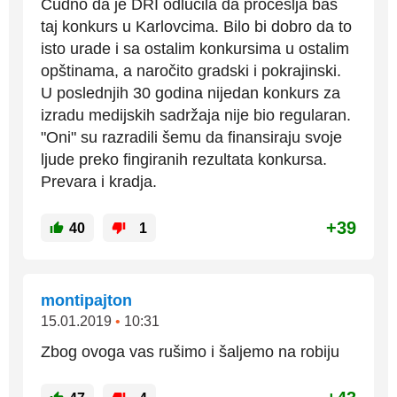
Čudno da je DRI odlučila da pročešlja baš
taj konkurs u Karlovcima. Bilo bi dobro da to
isto urade i sa ostalim konkursima u ostalim
opštinama, a naročito gradski i pokrajinski.
U poslednjih 30 godina nijedan konkurs za
izradu medijskih sadržaja nije bio regularan.
"Oni" su razradili šemu da finansiraju svoje
ljude preko fingiranih rezultata konkursa.
Prevara i kradja.
+39
40
1
montipajton
15.01.2019
•
10:31
Zbog ovoga vas rušimo i šaljemo na robiju