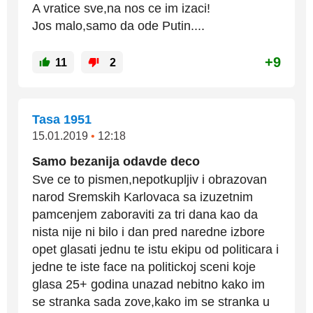
A vratice sve,na nos ce im izaci!
Jos malo,samo da ode Putin....
+9
11
2
Tasa 1951
15.01.2019
•
12:18
Samo bezanija odavde deco
Sve ce to pismen,nepotkupljiv i obrazovan
narod Sremskih Karlovaca sa izuzetnim
pamcenjem zaboraviti za tri dana kao da
nista nije ni bilo i dan pred naredne izbore
opet glasati jednu te istu ekipu od politicara i
jedne te iste face na politickoj sceni koje
glasa 25+ godina unazad nebitno kako im
se stranka sada zove,kako im se stranka u