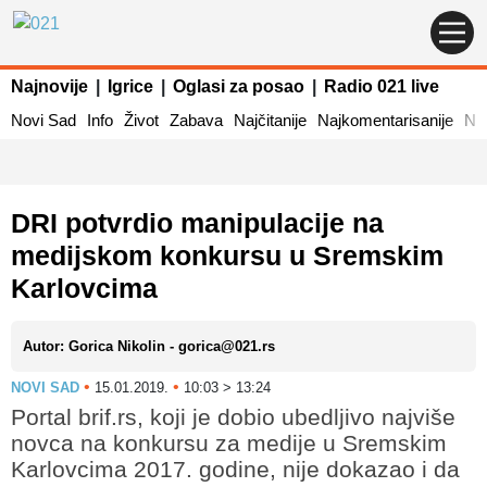
Najnovije
|
Igrice
|
Oglasi za posao
|
Radio 021 live
Novi Sad
Info
Život
Zabava
Najčitanije
Najkomentarisanije
Naj
DRI potvrdio manipulacije na
medijskom konkursu u Sremskim
Karlovcima
Autor: Gorica Nikolin - gorica@021.rs
•
•
NOVI SAD
15.01.2019.
10:03 > 13:24
Portal brif.rs, koji je dobio ubedljivo najviše
novca na konkursu za medije u Sremskim
Karlovcima 2017. godine, nije dokazao i da