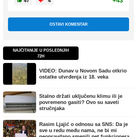
+43
47
4
OSTAVI KOMENTAR
NAJČITANIJE U POSLEDNJIH
72H
VIDEO: Dunav u Novom Sadu otkrio
ostatke utvrđenja iz 18. veka
Stalno držati uključenu klimu ili je
povremeno gasiti? Ovo su saveti
stručnjaka
Rasim Ljajić o odnosu sa SNS: Da je
sve u redu među nama, ne bi mi
neopravdano smenili pet funkcionera