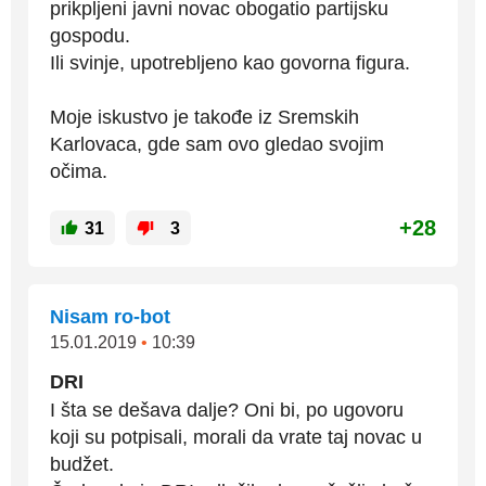
prikpljeni javni novac obogatio partijsku
gospodu.
Ili svinje, upotrebljeno kao govorna figura.
Moje iskustvo je takođe iz Sremskih
Karlovaca, gde sam ovo gledao svojim
očima.
+28
31
3
Nisam ro-bot
15.01.2019
•
10:39
DRI
I šta se dešava dalje? Oni bi, po ugovoru
koji su potpisali, morali da vrate taj novac u
budžet.