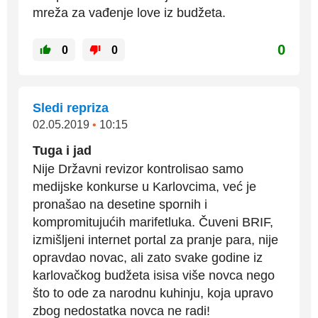
mreža za vađenje love iz budžeta.
0
0
0
Sledi repriza
02.05.2019
•
10:15
Tuga i jad
Nije Državni revizor kontrolisao samo
medijske konkurse u Karlovcima, već je
pronašao na desetine spornih i
kompromitujućih marifetluka. Čuveni BRIF,
izmišljeni internet portal za pranje para, nije
opravdao novac, ali zato svake godine iz
karlovačkog budžeta isisa više novca nego
što to ode za narodnu kuhinju, koja upravo
zbog nedostatka novca ne radi!