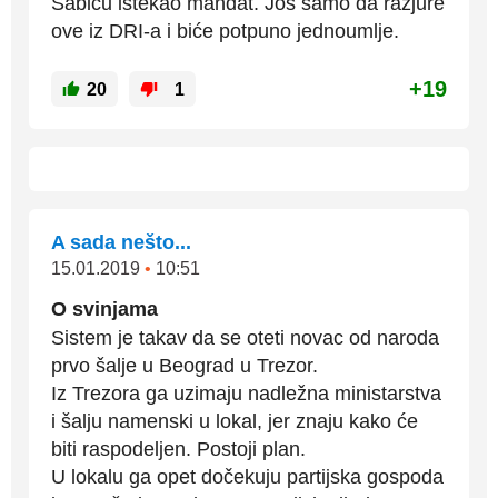
Šabiću istekao mandat. Još samo da razjure
ove iz DRI-a i biće potpuno jednoumlje.
+19
20
1
A sada nešto...
15.01.2019
•
10:51
O svinjama
Sistem je takav da se oteti novac od naroda
prvo šalje u Beograd u Trezor.
Iz Trezora ga uzimaju nadležna ministarstva
i šalju namenski u lokal, jer znaju kako će
biti raspodeljen. Postoji plan.
U lokalu ga opet dočekuju partijska gospoda