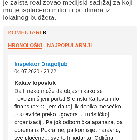
je zaista realizovao medijski sadržaj za koji
mu je isplaćeno milion i po dinara iz
lokalnog budžeta.
KOMENTARI
8
HRONOLOŠKI
NAJPOPULARNIJI
Inspektor Dragoljub
04.07.2020
•
23:22
Kakav lopovluk
Da li neko može da objasni kako se
novoizmišljeni portal Sremski Karlovci info
finansira? Čujem da taj lik dobika mesečko
500 evriće preko ugovora u Turističkoj
organizaciji. Pa još odbornička apanaza, pa
oprema iz Pokrajine, pa komisije, naravno,
sve plaćene... sve to hiljadarka. Odlična