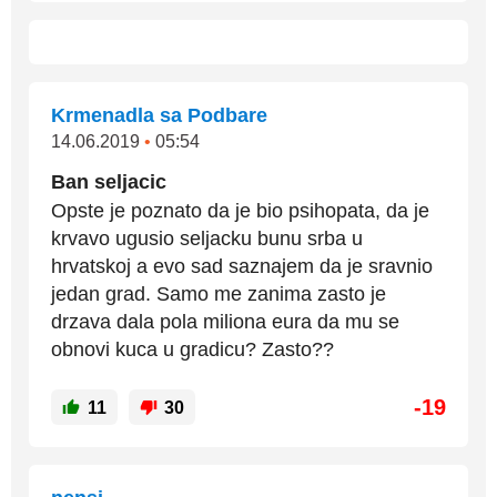
Krmenadla sa Podbare
14.06.2019
•
05:54
Ban seljacic
Opste je poznato da je bio psihopata, da je
krvavo ugusio seljacku bunu srba u
hrvatskoj a evo sad saznajem da je sravnio
jedan grad. Samo me zanima zasto je
drzava dala pola miliona eura da mu se
obnovi kuca u gradicu? Zasto??
-19
11
30