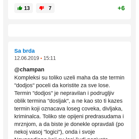
+6
13
7
Sa brda
12.06.2019
•
15:11
@champan
Kompleksi su toliko uzeli maha da ste termin
"dodjos" poceli da koristite za sve lose.
Termin "dodjos" je nepravilan i podrugljiv
oblik termina "dosljak", a ne kao sto ti kazes
termin koji oznacava loseg coveka, divljaka,
kriminalca. Toliko ste opijeni predrasudama i
mrznjom, a da biste je donekle opravdali (po
nekoj vasoj "logici"), onda i svoje