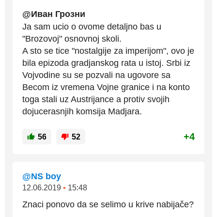
@Иван Грозни
Ja sam ucio o ovome detaljno bas u
"Brozovoj" osnovnoj skoli.
A sto se tice "nostalgije za imperijom", ovo je
bila epizoda gradjanskog rata u istoj. Srbi iz
Vojvodine su se pozvali na ugovore sa
Becom iz vremena Vojne granice i na konto
toga stali uz Austrijance a protiv svojih
dojucerasnjih komsija Madjara.
+4
56
52
@NS boy
12.06.2019
•
15:48
Znaci ponovo da se selimo u krive nabijače?