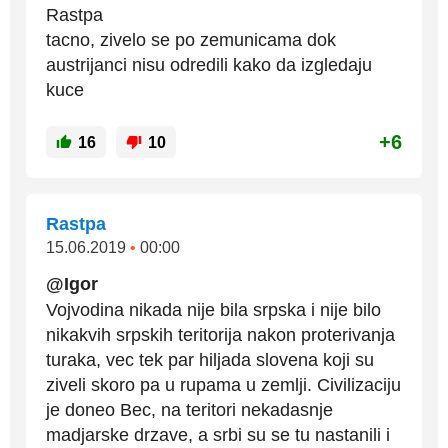
Rastpa
tacno, zivelo se po zemunicama dok
austrijanci nisu odredili kako da izgledaju
kuce
+6
16
10
Rastpa
15.06.2019
•
00:00
@Igor
Vojvodina nikada nije bila srpska i nije bilo
nikakvih srpskih teritorija nakon proterivanja
turaka, vec tek par hiljada slovena koji su
ziveli skoro pa u rupama u zemlji. Civilizaciju
je doneo Bec, na teritori nekadasnje
madjarske drzave, a srbi su se tu nastanili i