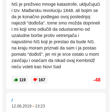
NS je preživeo mnoge katastrofe, uključujući
i tzv. Mađarsku revoluciju 1848, ali bojim se
da je konačno podlegao ovoj poslednjoj
najezdi "dođoša". tome smo možda doprineli
i mi koji smo odlučili da odustanemo od
uzaludne borbe protiv vetrenjača i
napustimo NS koji je prestao da bude NS.
na kraju moram priznati da sam i ja postao
pomalo "dođoš", jer mi je srce ostalo u mom
zavičaju i osećam da nikad ovaj Kembridž
neću voleti kao Novi Sad
-48
119
167
/
12.06.2019
•
13:23