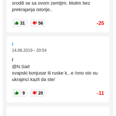
srodili se sa ovom zemljim. Molim bez
prekrajanja istorije..
-25
31
56
/
14.06.2019
•
20:54
/
@N.Sad
svapski konjusar ili ruske k...e /ono sto su
ukrajinci kazli da ste/
-11
9
20