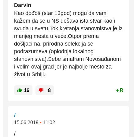
Darvin
Kao dođoš (star 13god) mogu da vam
kažem da se u NS dešava ista stvar kao i
svuda u svetu.Tok kretanja stanovnistva je iz
manjeg mesta u veće.Otpor prema
došljacima, prirodna selekcija se
podrazumeva (oplodnja lokalnog
stanovnistva).Sebe smatram Novosađanom
i volim ovaj grad jer je najbolje mesto za
život u Srbiji.
+8
16
8
/
15.06.2019
•
11:02
/