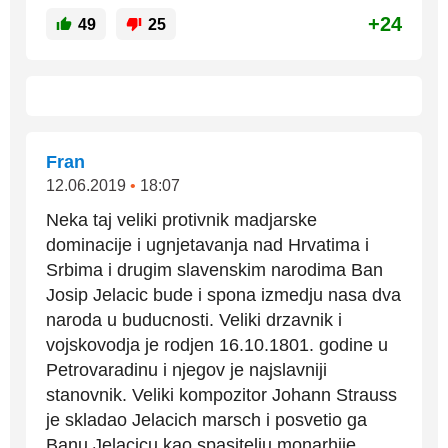
+24
49
25
Fran
12.06.2019
•
18:07
Neka taj veliki protivnik madjarske
dominacije i ugnjetavanja nad Hrvatima i
Srbima i drugim slavenskim narodima Ban
Josip Jelacic bude i spona izmedju nasa dva
naroda u buducnosti. Veliki drzavnik i
vojskovodja je rodjen 16.10.1801. godine u
Petrovaradinu i njegov je najslavniji
stanovnik. Veliki kompozitor Johann Strauss
je skladao Jelacich marsch i posvetio ga
Banu Jelacicu kao spasitelju monarhije.