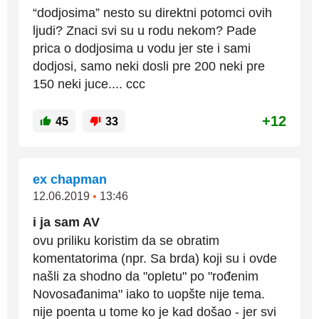
“dodjosima” nesto su direktni potomci ovih
ljudi? Znaci svi su u rodu nekom? Pade
prica o dodjosima u vodu jer ste i sami
dodjosi, samo neki dosli pre 200 neki pre
150 neki juce.... ccc
+12
45
33
ex chapman
12.06.2019
•
13:46
i ja sam AV
ovu priliku koristim da se obratim
komentatorima (npr. Sa brda) koji su i ovde
našli za shodno da "opletu" po "rođenim
Novosađanima" iako to uopšte nije tema.
nije poenta u tome ko je kad došao - jer svi