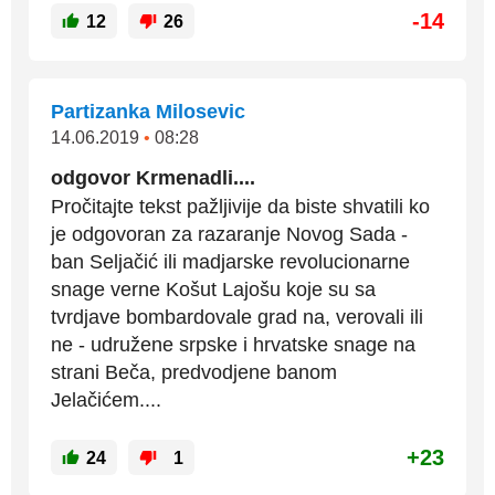
-14
12
26
Partizanka Milosevic
14.06.2019
•
08:28
odgovor Krmenadli....
Pročitajte tekst pažljivije da biste shvatili ko
je odgovoran za razaranje Novog Sada -
ban Seljačić ili madjarske revolucionarne
snage verne Košut Lajošu koje su sa
tvrdjave bombardovale grad na, verovali ili
ne - udružene srpske i hrvatske snage na
strani Beča, predvodjene banom
Jelačićem....
+23
24
1