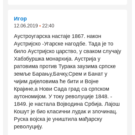
Игор
12.06.2019
•
22:40
Аустроугарска настаје 1867. након
Аустријско -Угарске нагодбе. Тада је то
било Аустријско царство, у сваком случају
Хабзбуршка монархија. Аустрија у
ратовима против Турака заузима српске
земље Барању,Бачку,Срем и Банат у
чијим дијеловима ће бити и Војне
Крајине,а Нови Сада град са српском
аутономијом. У току револуције 1848. -
1849. је настала Војводина Србија. Лајош
Кошут је био класични лудак и злочинац.
Руска војска је уништила мађарску
револуцију.