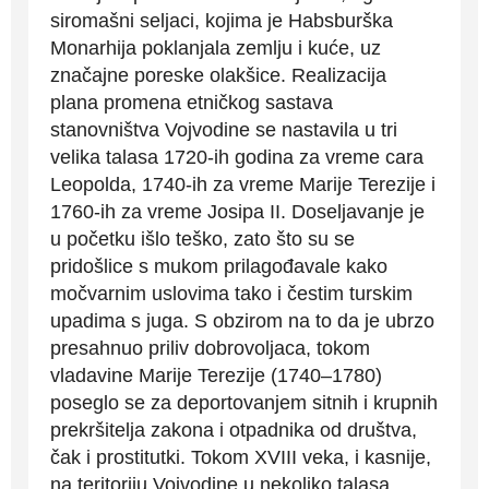
siromašni seljaci, kojima je Habsburška
Monarhija poklanjala zemlju i kuće, uz
značajne poreske olakšice. Realizacija
plana promena etničkog sastava
stanovništva Vojvodine se nastavila u tri
velika talasa 1720-ih godina za vreme cara
Leopolda, 1740-ih za vreme Marije Terezije i
1760-ih za vreme Josipa II. Doseljavanje je
u početku išlo teško, zato što su se
pridošlice s mukom prilagođavale kako
močvarnim uslovima tako i čestim turskim
upadima s juga. S obzirom na to da je ubrzo
presahnuo priliv dobrovoljaca, tokom
vladavine Marije Terezije (1740–1780)
poseglo se za deportovanjem sitnih i krupnih
prekršitelja zakona i otpadnika od društva,
čak i prostitutki. Tokom XVIII veka, i kasnije,
na teritoriju Vojvodine u nekoliko talasa