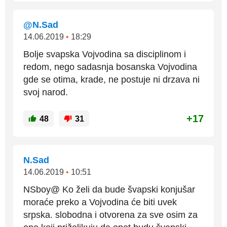
@N.Sad
14.06.2019
•
18:29
Bolje svapska Vojvodina sa disciplinom i
redom, nego sadasnja bosanska Vojvodina
gde se otima, krade, ne postuje ni drzava ni
svoj narod.
+17
48
31
N.Sad
14.06.2019
•
10:51
NSboy@ Ko želi da bude švapski konjušar
moraće preko a Vojvodina će biti uvek
srpska. slobodna i otvorena za sve osim za