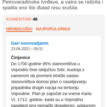
Petrovaradinske tvrđave, a vatra se raširila i
spalila ono što đulad nisu srušila.
KOMENTARI
46
HRONOLOŠKI
NAJPOPULARNIJI
Gari novosadjanin
23.06.2021
•
09:31
Činjenice
Do 1700 godine 95% stanovništva u
Vojvodini čine isključivo Srbi. Austrija s
namerom da promeni etnički sastav
stanovništva donosi plan o naseljavanju
pripadnika drugih nacija na teritoriju
Vojvodine. Plan je započet za vreme Karla
VI, 1712. godine, kada su u Vojvodinu
naseljeni prvi nemački doseljenici, uglavnom