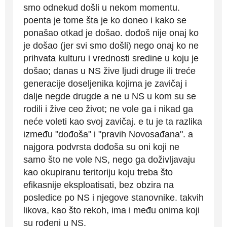
smo odnekud došli u nekom momentu.
poenta je tome šta je ko doneo i kako se
ponašao otkad je došao. dođoš nije onaj ko
je došao (jer svi smo došli) nego onaj ko ne
prihvata kulturu i vrednosti sredine u koju je
došao; danas u NS žive ljudi druge ili treće
generacije doseljenika kojima je zavičaj i
dalje negde drugde a ne u NS u kom su se
rodili i žive ceo život; ne vole ga i nikad ga
neće voleti kao svoj zavičaj. e tu je ta razlika
između "dođoša" i "pravih Novosađana". a
najgora podvrsta dođoša su oni koji ne
samo što ne vole NS, nego ga doživljavaju
kao okupiranu teritoriju koju treba što
efikasnije eksploatisati, bez obzira na
posledice po NS i njegove stanovnike. takvih
likova, kao što rekoh, ima i među onima koji
su rođeni u NS.