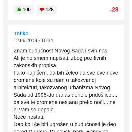
-28
100
128
Tol'ko
12.06.2019
•
10:34
Znam budućnost Novog Sada i svih nas.
Ali je ne smem napisati, zbog pozitivnih
zakonskih propisa.
I ako napišem, da bih želeo da sve ove nove
promene koje su nam u takozvanoj
arhitekturi, takozvanog urbanizma Novog
Sada od 1995-do danas donele pridošlice....
da sve te promene nestanu preko noći... ne
bi vam se dopalo.
Neće nestati.
Deo koji će biti ugrošen u budućnosti je deo
pored Dunava, Dunavski park, Banovina..