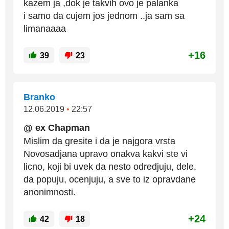
kazem ja ,dok je takvih ovo je palanka
i samo da cujem jos jednom ..ja sam sa
limanaaaa
+16
39
23
Branko
12.06.2019
•
22:57
@ ex Chapman
Mislim da gresite i da je najgora vrsta
Novosadjana upravo onakva kakvi ste vi
licno, koji bi uvek da nesto odredjuju, dele,
da popuju, ocenjuju, a sve to iz opravdane
anonimnosti.
+24
42
18