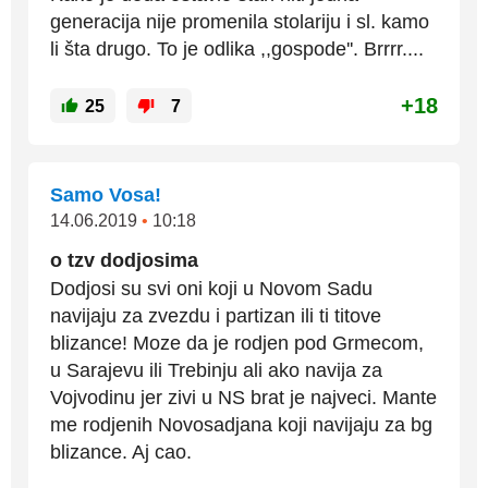
generacija nije promenila stolariju i sl. kamo
li šta drugo. To je odlika ,,gospode''. Brrrr....
+18
25
7
Samo Vosa!
14.06.2019
•
10:18
o tzv dodjosima
Dodjosi su svi oni koji u Novom Sadu
navijaju za zvezdu i partizan ili ti titove
blizance! Moze da je rodjen pod Grmecom,
u Sarajevu ili Trebinju ali ako navija za
Vojvodinu jer zivi u NS brat je najveci. Mante
me rodjenih Novosadjana koji navijaju za bg
blizance. Aj cao.