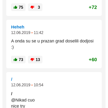
+72
75
3
Heheh
12.06.2019
•
11:42
A onda su se u prazan grad doselili dodjosi
:)
+60
73
13
/
12.06.2019
•
10:54
/
@Nikad cuo
nice try