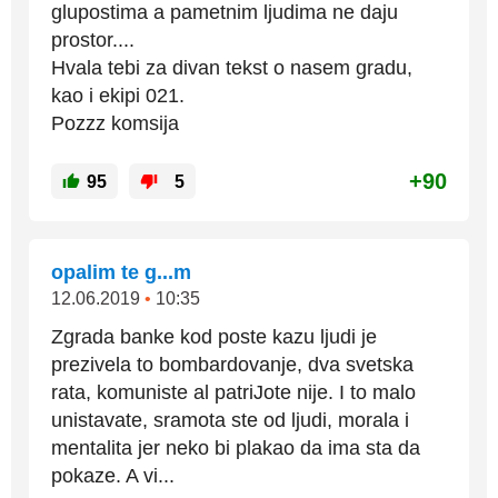
glupostima a pametnim ljudima ne daju
prostor....
Hvala tebi za divan tekst o nasem gradu,
kao i ekipi 021.
Pozzz komsija
+90
95
5
opalim te g...m
12.06.2019
•
10:35
Zgrada banke kod poste kazu ljudi je
prezivela to bombardovanje, dva svetska
rata, komuniste al patriJote nije. I to malo
unistavate, sramota ste od ljudi, morala i
mentalita jer neko bi plakao da ima sta da
pokaze. A vi...