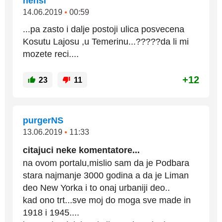
nensi
14.06.2019
•
00:59
...pa zasto i dalje postoji ulica posvecena
Kosutu Lajosu ,u Temerinu...?????da li mi
mozete reci....
+12
23
11
purgerNS
13.06.2019
•
11:33
citajuci neke komentatore...
na ovom portalu,mislio sam da je Podbara
stara najmanje 3000 godina a da je Liman
deo New Yorka i to onaj urbaniji deo..
kad ono trt...sve moj do moga sve made in
1918 i 1945....