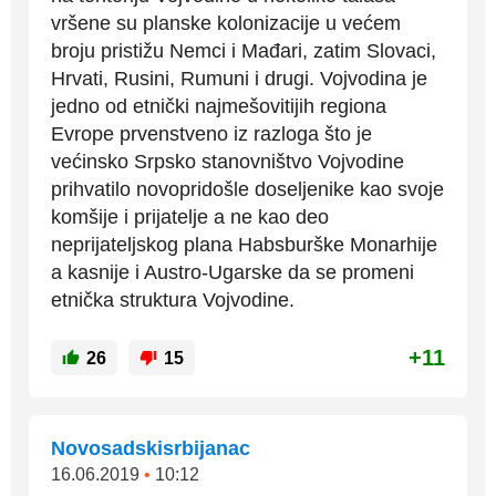
vršene su planske kolonizacije u većem
broju pristižu Nemci i Mađari, zatim Slovaci,
Hrvati, Rusini, Rumuni i drugi. Vojvodina je
jedno od etnički najmešovitijih regiona
Evrope prvenstveno iz razloga što je
većinsko Srpsko stanovništvo Vojvodine
prihvatilo novopridošle doseljenike kao svoje
komšije i prijatelje a ne kao deo
neprijateljskog plana Habsburške Monarhije
a kasnije i Austro-Ugarske da se promeni
etnička struktura Vojvodine.
+11
26
15
Novosadskisrbijanac
16.06.2019
•
10:12