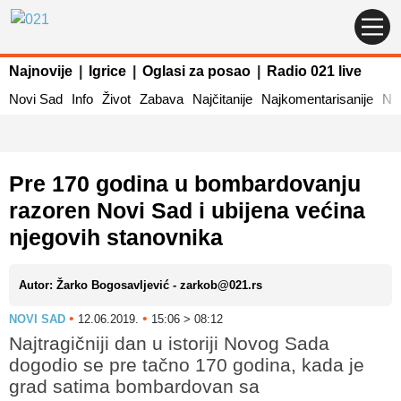
Najnovije
|
Igrice
|
Oglasi za posao
|
Radio 021 live
Novi Sad
Info
Život
Zabava
Najčitanije
Najkomentarisanije
Naj
Pre 170 godina u bombardovanju
razoren Novi Sad i ubijena većina
njegovih stanovnika
Autor: Žarko Bogosavljević - zarkob@021.rs
•
•
NOVI SAD
12.06.2019.
15:06 > 08:12
Najtragičniji dan u istoriji Novog Sada
dogodio se pre tačno 170 godina, kada je
grad satima bombardovan sa