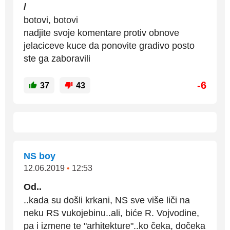
/
botovi, botovi
nadjite svoje komentare protiv obnove
jelaciceve kuce da ponovite gradivo posto
ste ga zaboravili
-6
37
43
NS boy
12.06.2019
•
12:53
Od..
..kada su došli krkani, NS sve više liči na
neku RS vukojebinu..ali, biće R. Vojvodine,
pa i izmene te "arhitekture"..ko čeka, dočeka