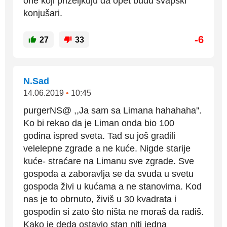
one koji priželjkuju da opet budu švapski
konjušari.
-6
27
33
N.Sad
14.06.2019
•
10:45
purgerNS@ ,,Ja sam sa Limana hahahaha''.
Ko bi rekao da je Liman onda bio 100
godina ispred sveta. Tad su još gradili
velelepne zgrade a ne kuće. Nigde starije
kuće- straćare na Limanu sve zgrade. Sve
gospoda a zaboravlja se da svuda u svetu
gospoda živi u kućama a ne stanovima. Kod
nas je to obrnuto, živiš u 30 kvadrata i
gospodin si zato što ništa ne moraš da radiš.
Kako je deda ostavio stan niti jedna