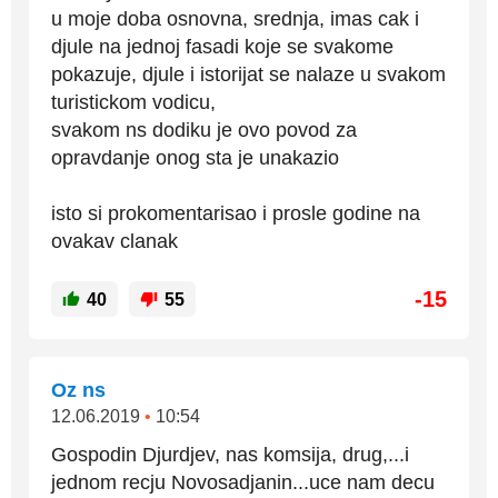
u moje doba osnovna, srednja, imas cak i
djule na jednoj fasadi koje se svakome
pokazuje, djule i istorijat se nalaze u svakom
turistickom vodicu,
svakom ns dodiku je ovo povod za
opravdanje onog sta je unakazio
isto si prokomentarisao i prosle godine na
ovakav clanak
-15
40
55
Oz ns
12.06.2019
•
10:54
Gospodin Djurdjev, nas komsija, drug,...i
jednom recju Novosadjanin...uce nam decu