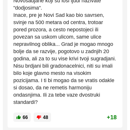
Novosadjane koji su losi ljudi nazivate
"dodjosima".
Inace, pre je Novi Sad kao bio savrsen,
svinje na 500 metara od centra, trotoar
pored prozora, a cesto nepostojeci ili
povezan sa uskom ulicom, same ulice
nepravilnog oblika... Grad je mogao mnogo
bolje da se razvije, pogotovo u zadnjih 20
godina, ali za to su vise krivi tvoji sugradjani.
Nisu brdjani bili gradonacelnici, niti su imali
bilo koje glavno mesto na visokim
pozicijama. I ti bi mogao da se vratis odakle
si dosao, da ne remetis harmoniju
ondasnjima. Ili za tebe vaze dvostruki
standardi?
+18
66
48