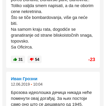
Toliko valjda smem napisati, a da ne oborim
cene nekretnina.
Što se tiče bombardovanja, više ga neće
biti.
Na samom kraju rata, dogodiće se
granatiranje od strane bliskoistočnih snaga,
topovsko.
Sa Oficirca.
-23
31
54
Иван Грозни
12.06.2019
•
10:04
Брозова идеолошка дечица никада неће
поменути овај догађај. За њих постоји
само оно што се дешавало од 1945.