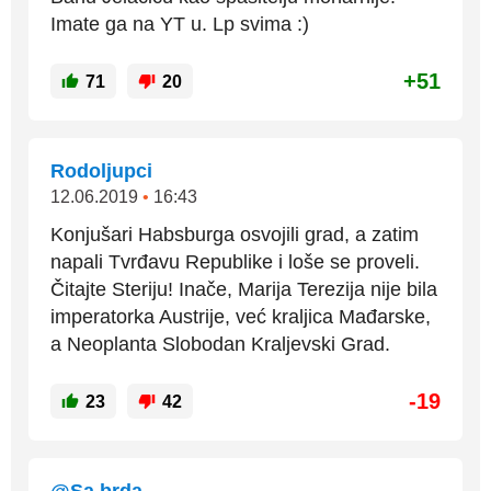
Imate ga na YT u. Lp svima :)
+51
71
20
Rodoljupci
12.06.2019
•
16:43
Konjušari Habsburga osvojili grad, a zatim
napali Tvrđavu Republike i loše se proveli.
Čitajte Steriju! Inače, Marija Terezija nije bila
imperatorka Austrije, već kraljica Mađarske,
a Neoplanta Slobodan Kraljevski Grad.
-19
23
42