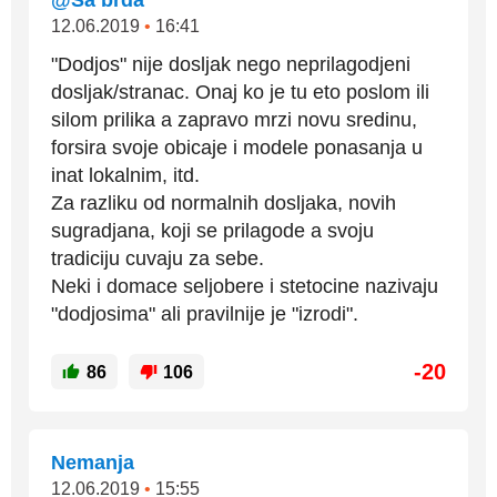
@Sa brda
12.06.2019
•
16:41
"Dodjos" nije dosljak nego neprilagodjeni
dosljak/stranac. Onaj ko je tu eto poslom ili
silom prilika a zapravo mrzi novu sredinu,
forsira svoje obicaje i modele ponasanja u
inat lokalnim, itd.
Za razliku od normalnih dosljaka, novih
sugradjana, koji se prilagode a svoju
tradiciju cuvaju za sebe.
Neki i domace seljobere i stetocine nazivaju
"dodjosima" ali pravilnije je "izrodi".
-20
86
106
Nemanja
12.06.2019
•
15:55