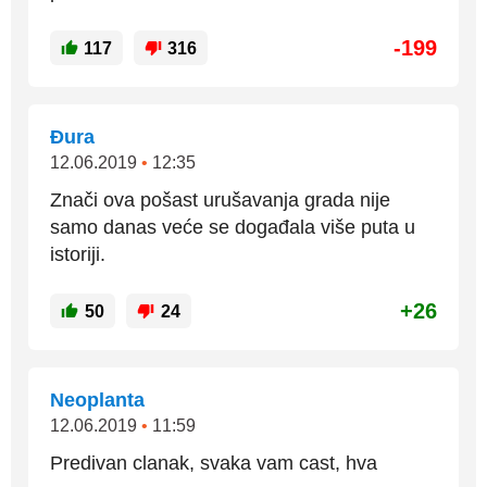
-199
117
316
Đura
12.06.2019
•
12:35
Znači ova pošast urušavanja grada nije
samo danas veće se događala više puta u
istoriji.
+26
50
24
Neoplanta
12.06.2019
•
11:59
Predivan clanak, svaka vam cast, hva