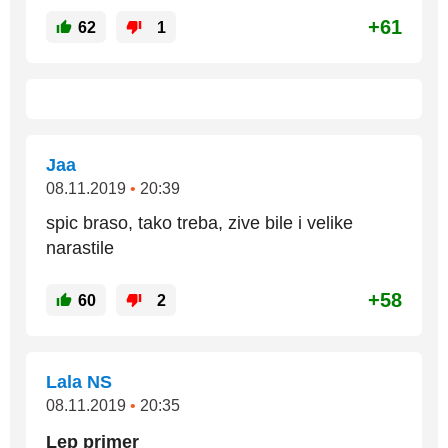
+61
62
1
Jaa
08.11.2019
•
20:39
spic braso, tako treba, zive bile i velike
narastile
+58
60
2
Lala NS
08.11.2019
•
20:35
Lep primer