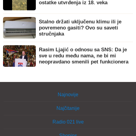
ostatke utvrđenja iz 18. veka
Stalno držati uključenu klimu ili je
povremeno gasiti? Ovo su saveti
stručnjaka
Rasim Ljajić o odnosu sa SNS: Da je
sve u redu među nama, ne bi mi
neopravdano smenili pet funkcionera
Najnovije
Najčitanije
Radio 021 live
Shopins