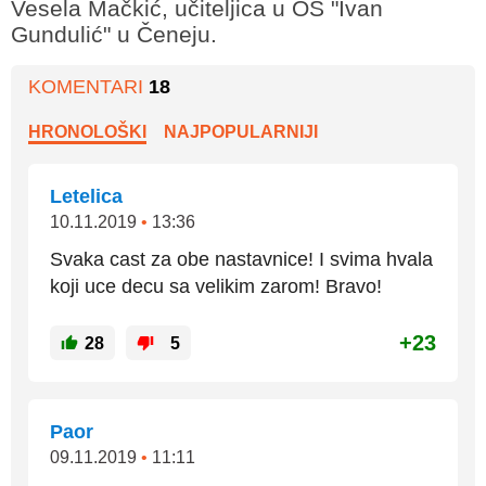
Vesela Mačkić, učiteljica u OŠ "Ivan
Gundulić" u Čeneju.
KOMENTARI
18
HRONOLOŠKI
NAJPOPULARNIJI
Letelica
10.11.2019
•
13:36
Svaka cast za obe nastavnice! I svima hvala
koji uce decu sa velikim zarom! Bravo!
+23
28
5
Paor
09.11.2019
•
11:11