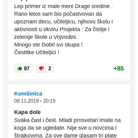
Lep primer iz male meni Drage sredine .
Rano letos sam bio počastvovan da
upoznam decu, učiteljicu, njihovu školu i
aktivnosti u okviru Projekta : Za čistije i
zelenije škole u Vojvodini.
Mnogo ste Dobri svi skupa !
Čestitke Učiteljici !
+85
87
2
Komšinica
08.11.2019
•
20:19
Kapa dole
Svaka čast i čest. Mladi prosvetari imate na
koga da se ugledate. Nije sve u novcima i
štrajkovima. Za ove dame glasam tri plate