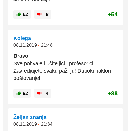
+54
62
8
Kolega
08.11.2019
•
21:48
Bravo
Sve pohvale i učiteljici i profesorici!
Zavredjujete svaku pažnju! Duboki naklon i
poštovanje!
+88
92
4
Željan znanja
08.11.2019
•
21:34