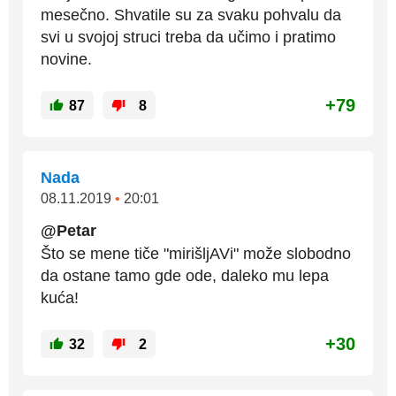
mesečno. Shvatile su za svaku pohvalu da
svi u svojoj struci treba da učimo i pratimo
novine.
+79
87
8
Nada
08.11.2019
•
20:01
@Petar
Što se mene tiče "mirišljAVi" može slobodno
da ostane tamo gde ode, daleko mu lepa
kuća!
+30
32
2