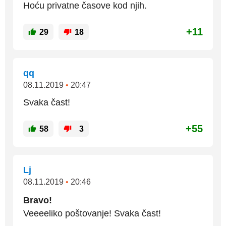
Hoću privatne časove kod njih.
+11
29
18
qq
08.11.2019
•
20:47
Svaka čast!
+55
58
3
Lj
08.11.2019
•
20:46
Bravo!
Veeeeliko poštovanje! Svaka čast!