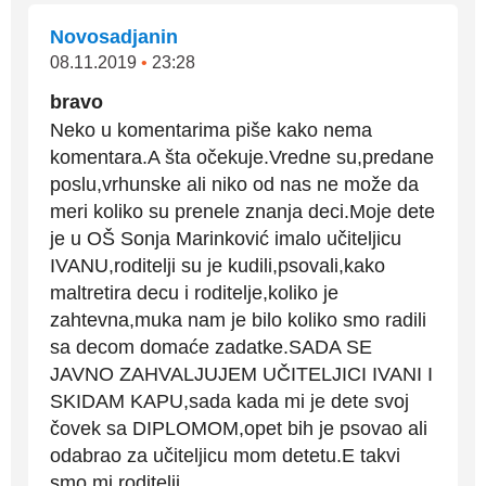
Novosadjanin
08.11.2019
•
23:28
bravo
Neko u komentarima piše kako nema
komentara.A šta očekuje.Vredne su,predane
poslu,vrhunske ali niko od nas ne može da
meri koliko su prenele znanja deci.Moje dete
je u OŠ Sonja Marinković imalo učiteljicu
IVANU,roditelji su je kudili,psovali,kako
maltretira decu i roditelje,koliko je
zahtevna,muka nam je bilo koliko smo radili
sa decom domaće zadatke.SADA SE
JAVNO ZAHVALJUJEM UČITELJICI IVANI I
SKIDAM KAPU,sada kada mi je dete svoj
čovek sa DIPLOMOM,opet bih je psovao ali
odabrao za učiteljicu mom detetu.E takvi
smo mi roditelji.