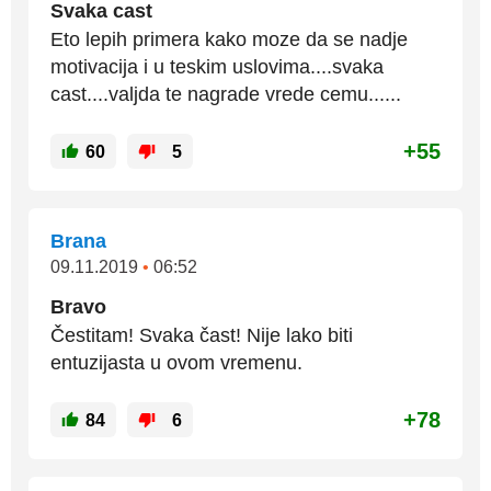
Svaka cast
Eto lepih primera kako moze da se nadje
motivacija i u teskim uslovima....svaka
cast....valjda te nagrade vrede cemu......
+55
60
5
Brana
09.11.2019
•
06:52
Bravo
Čestitam! Svaka čast! Nije lako biti
entuzijasta u ovom vremenu.
+78
84
6