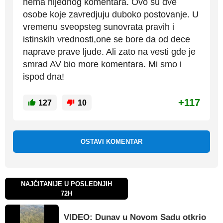
nema nijednog komentara. Ovo su dve
osobe koje zavredjuju duboko postovanje. U
vremenu sveopsteg sunovrata pravih i
istinskih vrednosti,one se bore da od dece
naprave prave ljude. Ali zato na vesti gde je
smrad AV bio more komentara. Mi smo i
ispod dna!
+117
127
10
OSTAVI KOMENTAR
NAJČITANIJE U POSLEDNJIH
72H
VIDEO: Dunav u Novom Sadu otkrio