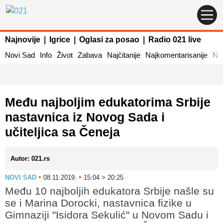
Najnovije
|
Igrice
|
Oglasi za posao
|
Radio 021 live
Novi Sad
Info
Život
Zabava
Najčitanije
Najkomentarisanije
Naj
Među najboljim edukatorima Srbije
nastavnica iz Novog Sada i
učiteljica sa Čeneja
Autor: 021.rs
•
•
NOVI SAD
08.11.2019.
15:04 > 20:25
Među 10 najboljih edukatora Srbije našle su
se i Marina Dorocki, nastavnica fizike u
Gimnaziji "Isidora Sekulić" u Novom Sadu i