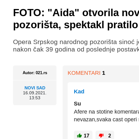
FOTO: "Aida" otvorila n
pozorišta, spektakl pratilo
Opera Srpskog narodnog pozorišta sinoć je
nakon čak 39 godina od poslednje postav
KOMENTARI
1
Autor: 021.rs
NOVI SAD
Kad
16.09.2021.
13:53
Su
Afere na stotine komentara,
nevazan,svaka cast operi s
17
2