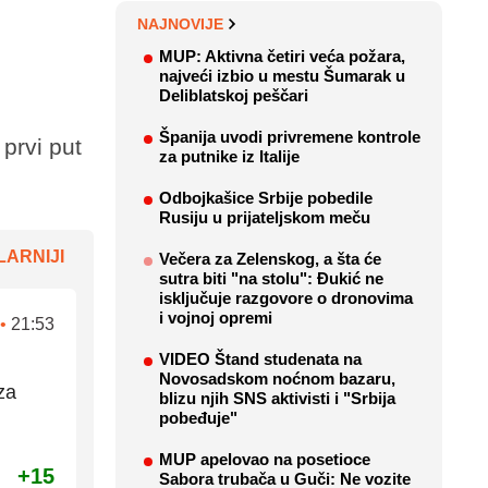
NAJNOVIJE
MUP: Aktivna četiri veća požara,
najveći izbio u mestu Šumarak u
Deliblatskoj peščari
Španija uvodi privremene kontrole
prvi put
za putnike iz Italije
Odbojkašice Srbije pobedile
Rusiju u prijateljskom meču
ARNIJI
Večera za Zelenskog, a šta će
sutra biti "na stolu": Đukić ne
isključuje razgovore o dronovima
i vojnoj opremi
•
21:53
VIDEO Štand studenata na
Novosadskom noćnom bazaru,
za
blizu njih SNS aktivisti i "Srbija
pobeđuje"
MUP apelovao na posetioce
+15
Sabora trubača u Guči: Ne vozite