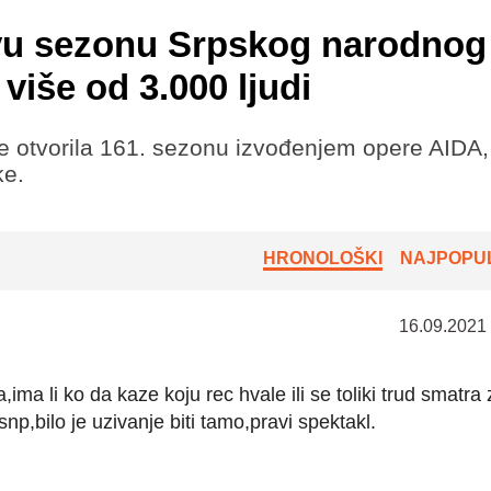
ovu sezonu Srpskog narodnog
 više od 3.000 ljudi
 otvorila 161. sezonu izvođenjem opere AIDA, 
ke.
HRONOLOŠKI
NAJPOPUL
16.09.2021
ima li ko da kaze koju rec hvale ili se toliki trud smatra 
np,bilo je uzivanje biti tamo,pravi spektakl.