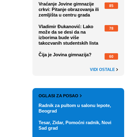
Vraćanje Jovine gimnazije
85
crkvi: Pitanje obrazovanja ili
zemljišta u centru grada
Vladimir Đukanović: Lako
78
može da se desi da na
izborima bude više
takozvanih studentskih lista
Čija je Jovina gimnazija?
60
VIDI OSTALE
OGLASI ZA POSAO
Radnik za pultom u salonu lepote,
Beograd
Tesar, Zidar, Pomoćni radnik, Novi
Sad grad