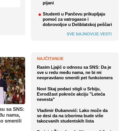
pijani
Studenti u Pančevu prikupljaju
pomoć za vatrogasce i
dobrovoljce u Deliblatskoj peščari
SVE NAJNOVIJE VESTI
NAJČITANIJE
Rasim Ljajić o odnosu sa SNS: Da je
sve u redu među nama, ne bi mi
neopravdano smenili pet funkcionera
Novi Skaj podaci stigli u Srbiju,
Evrodžast pokreće akciju "Leteća
nevesta"
su sa SNS:
Vladimir Đukanović: Lako može da
eđu nama,
se desi da na izborima bude više
o smenili
takozvanih studentskih lista