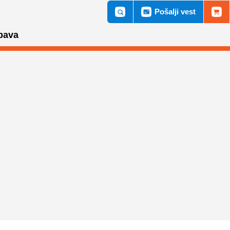
Pošalji vest
bava