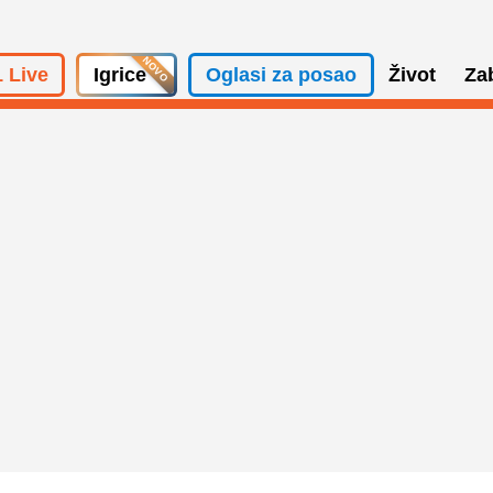
 Live
Igrice
Oglasi za posao
Život
Za