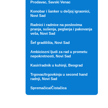
Prodavac, Savski Venac
Konobar i šanker u dečjoj igraonici,
Novi Sad
Radnici i radnice na poslovima
pranja, sušenja, peglanja i pakovanja
veša, Novi Sad
Šef gradilišta, Novi Sad
Ambiciozni ljudi za rad u prometu
nepokretnosti, Novi Sad
Kasir/radnik u kuhinji, Beograd
Trgovac/trgovkinja u second hand
radnji, Novi Sad
Spremačica/Čistačica