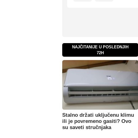
NAJČITANIJE U POSLEDNJIH
72H
Stalno držati uključenu klimu
ili je povremeno gasiti? Ovo
su saveti stručnjaka