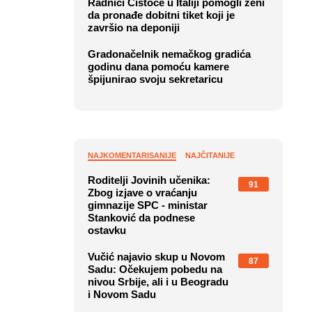
Radnici Čistoće u Italiji pomogli ženi
da pronađe dobitni tiket koji je
završio na deponiji
Gradonačelnik nemačkog gradića
godinu dana pomoću kamere
špijunirao svoju sekretaricu
NAJKOMENTARISANIJE
NAJČITANIJE
Roditelji Jovinih učenika:
91
Zbog izjave o vraćanju
gimnazije SPC - ministar
Stanković da podnese
ostavku
Vučić najavio skup u Novom
87
Sadu: Očekujem pobedu na
nivou Srbije, ali i u Beogradu
i Novom Sadu