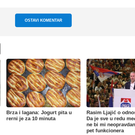
OSTAVI KOMENTAR
Brza i lagana: Jogurt pita u
Rasim Ljajić o odno
rerni je za 10 minuta
Da je sve u redu m
ne bi mi neopravdan
pet funkcionera