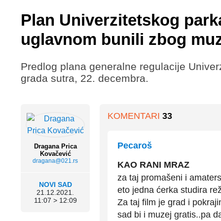
Plan Univerzitetskog park
uglavnom bunili zbog muz
Predlog plana generalne regulacije Univer
grada sutra, 22. decembra.
KOMENTARI
33
Pecaroš
Dragana Prica
Kovačević
dragana@021.rs
KAO RANI MRAZ
za taj promašeni i amaters
NOVI SAD
eto jedna ćerka studira reži
21.12.2021.
11:07 > 12:09
Za taj film je grad i pokra
sad bi i muzej gratis..pa d