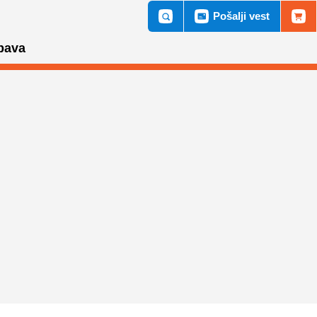
Pošalji vest
bava