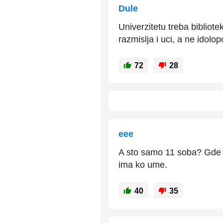
Dule
Univerzitetu treba bibliote
razmislja i uci, a ne idolo
72
28
eee
A sto samo 11 soba? Gde je
ima ko ume.
40
35