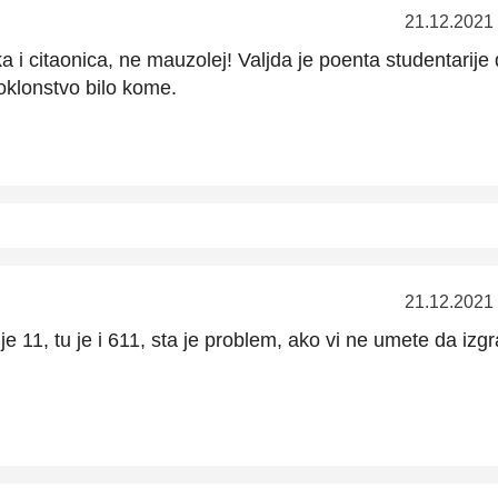
21.12.2021
ka i citaonica, ne mauzolej! Valjda je poenta studentarije
poklonstvo bilo kome.
21.12.2021
 11, tu je i 611, sta je problem, ako vi ne umete da izgr