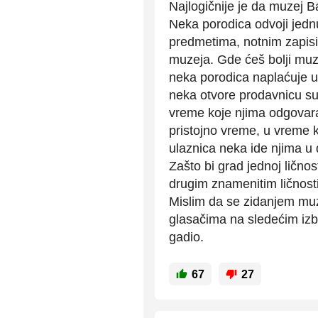
Najlogičnije je da muzej B
Neka porodica odvoji jednu
predmetima, notnim zapisi
muzeja. Gde ćeš bolji muz
neka porodica naplaćuje ula
neka otvore prodavnicu su
vreme koje njima odgovara.
pristojno vreme, u vreme 
ulaznica neka ide njima u 
Zašto bi grad jednoj lično
drugim znamenitim ličnos
Mislim da se zidanjem muze
glasačima na sledećim izb
gadio.
67
27