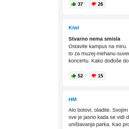
37
26
Kiwi
Stvarno nema smisla
Ostavite kampus na miru. 
to za muzej-mehanu-suveni
koncertu. Kako dođoše do 
52
15
HM
Alo botovi, oladite. Svoji
sve je jasno kada se vidi 
uništavanja parka. Kao pr