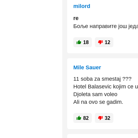
milord
re
Боље направите још јед
18
12
Mile Sauer
11 soba za smestaj ???
Hotel Balasevic kojim ce uo
Djoleta sam voleo
Ali na ovo se gadim.
82
32