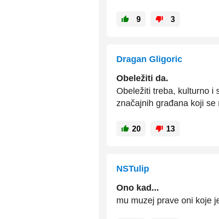
9
3
Dragan Gligoric
Obeležiti da.
Obeležiti treba, kulturno 
značajnih građana koji se 
20
13
NSTulip
Ono kad...
mu muzej prave oni koje j