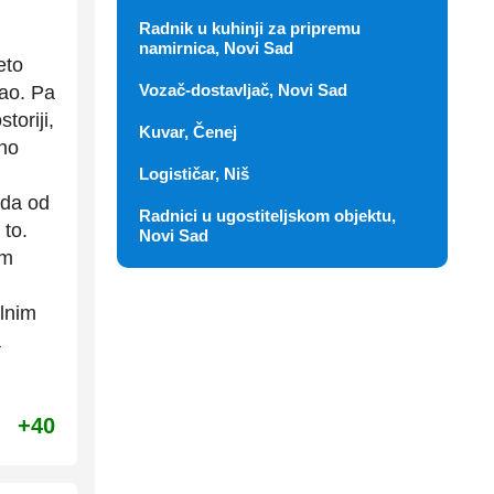
Radnik u kuhinji za pripremu
namirnica, Novi Sad
eto
Vozač-dostavljač, Novi Sad
rao. Pa
toriji,
Kuvar, Čenej
dno
Logističar, Niš
ada od
Radnici u ugostiteljskom objektu,
 to.
Novi Sad
im
alnim
a
+40