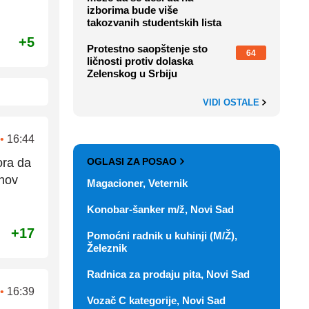
izborima bude više
takozvanih studentskih lista
+5
Protestno saopštenje sto
64
ličnosti protiv dolaska
Zelenskog u Srbiju
VIDI OSTALE
•
16:44
OGLASI ZA POSAO
ora da
ihov
Magacioner, Veternik
Konobar-šanker m/ž, Novi Sad
+17
Pomoćni radnik u kuhinji (M/Ž),
Železnik
Radnica za prodaju pita, Novi Sad
•
16:39
Vozač C kategorije, Novi Sad