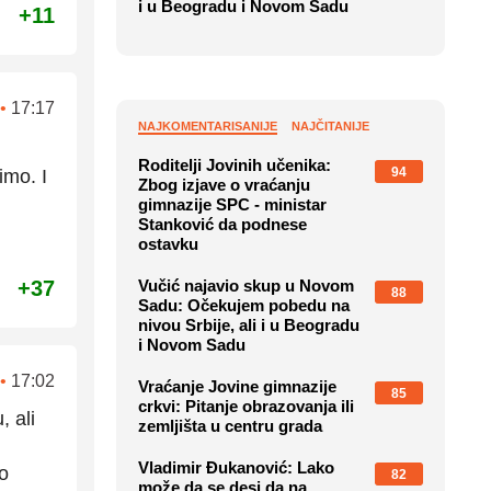
i u Beogradu i Novom Sadu
+11
•
17:17
NAJKOMENTARISANIJE
NAJČITANIJE
Roditelji Jovinih učenika:
94
imo. I
Zbog izjave o vraćanju
gimnazije SPC - ministar
Stanković da podnese
ostavku
+37
Vučić najavio skup u Novom
88
Sadu: Očekujem pobedu na
nivou Srbije, ali i u Beogradu
i Novom Sadu
•
17:02
Vraćanje Jovine gimnazije
85
crkvi: Pitanje obrazovanja ili
, ali
zemljišta u centru grada
Vladimir Đukanović: Lako
o
82
može da se desi da na