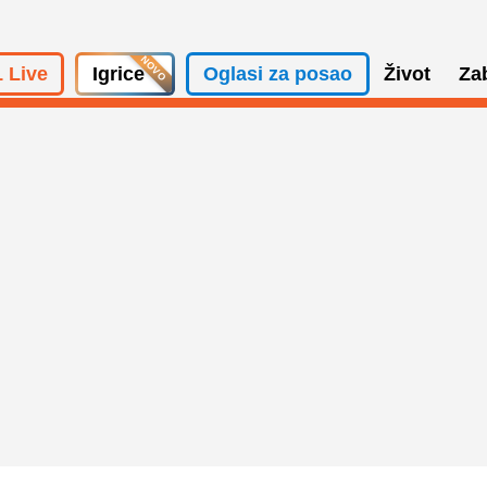
 Live
Igrice
Oglasi za posao
Život
Za