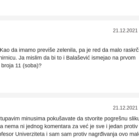
21.12.2021
Kao da imamo previše zelenila, pa je red da malo raskrč
rnicu. Ja mislim da bi to i Balašević ismejao na prvom
broja 11 (soba)?
21.12.2021
m tupavim minusima pokušavate da stvorite pogrešnu sliku
da nema ni jednog komentara za već je sve i jedan protiv
ofesor Univerziteta i sam sam protiv nagrđivanja ovo mal