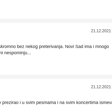
21.12.2021
i skromno bez nekog preterivanja. Novi Sad ima i mnogo
ni nespominju...
21.12.2021
e prezirao i u svim pesmama i na svim koncertima ismeva