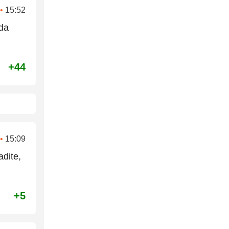
•
15:52
 da
+44
•
15:09
adite,
+5