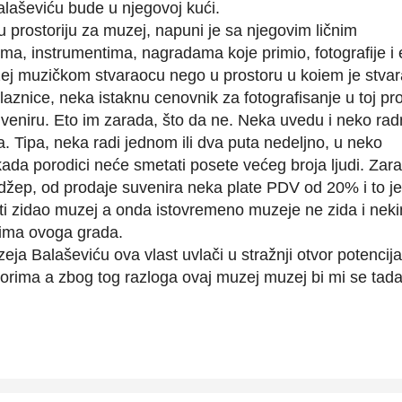
alaševiću bude u njegovoj kući.
 prostoriju za muzej, napuni je sa njegovim ličnim
ma, instrumentima, nagradama koje primio, fotografije i 
ej muzičkom stvaraocu nego u prostoru u koiem je stva
znice, neka istaknu cenovnik za fotografisanje u toj pros
veniru. Eto im zarada, što da ne. Neka uvedu i neko ra
 Tipa, neka radi jednom ili dva puta nedeljno, u neko
kada porodici neće smetati posete većeg broja ljudi. Zar
džep, od prodaje suvenira neka plate PDV od 20% i to je
sti zidao muzej a onda istovremeno muzeje ne zida i nek
tima ovoga grada.
ja Balaševiću ova vlast uvlači u stražnji otvor potencij
orima a zbog tog razloga ovaj muzej muzej bi mi se tad