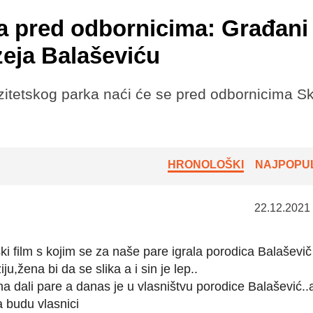
a pred odbornicima: Građani
eja Balaševiću
zitetskog parka naći će se pred odbornicima S
HRONOLOŠKI
NAJPOPUL
22.12.2021
ki film s kojim se za naše pare igrala porodica Balaševič 
ju,žena bi da se slika a i sin je lep..
jina dali pare a danas je u vlasništvu porodice Balašević..
a budu vlasnici