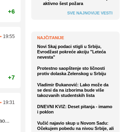
aktivno šest požara
+6
SVE NAJNOVIJE VESTI
•
19:55
NAJČITANIJE
Novi Skaj podaci stigli u Srbiju,
Evrodžast pokreće akciju "Leteća
nevesta"
Protestno saopštenje sto ličnosti
protiv dolaska Zelenskog u Srbiju
+7
Vladimir Đukanović: Lako može da
se desi da na izborima bude više
takozvanih studentskih lista
•
19:31
DNEVNI KVIZ: Deset pitanja - imamo
i poklon
o...
Vučić najavio skup u Novom Sadu:
Očekujem pobedu na nivou Srbije, ali