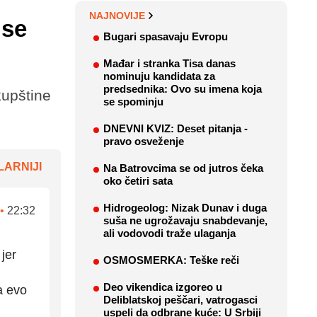
NAJNOVIJE
 se
Bugari spasavaju Evropu
Mađar i stranka Tisa danas
nominuju kandidata za
predsednika: Ovo su imena koja
kupštine
se spominju
DNEVNI KVIZ: Deset pitanja -
pravo osveženje
ARNIJI
Na Batrovcima se od jutros čeka
oko četiri sata
Hidrogeolog: Nizak Dunav i duga
•
22:32
suša ne ugrožavaju snabdevanje,
ali vodovodi traže ulaganja
jer
OSMOSMERKA: Teške reči
Deo vikendica izgoreo u
a evo
Deliblatskoj peščari, vatrogasci
uspeli da odbrane kuće: U Srbiji