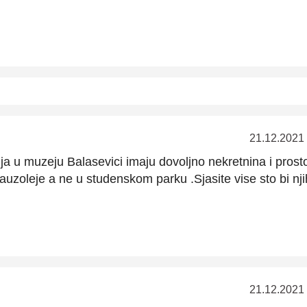
21.12.2021
ija u muzeju Balasevici imaju dovoljno nekretnina i prost
uzoleje a ne u studenskom parku .Sjasite vise sto bi nj
21.12.2021