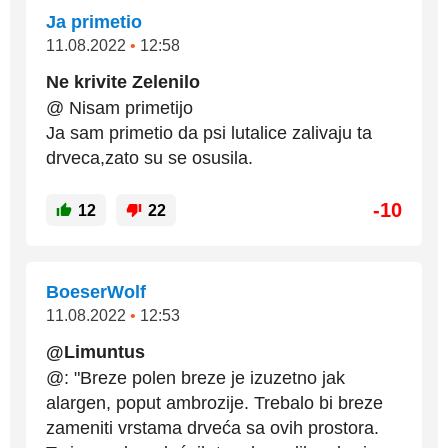
Ja primetio
11.08.2022
•
12:58
Ne krivite Zelenilo
@ Nisam primetijo
Ja sam primetio da psi lutalice zalivaju ta
drveca,zato su se osusila.
-10
12
22
BoeserWolf
11.08.2022
•
12:53
@Limuntus
@: "Breze polen breze je izuzetno jak
alargen, poput ambrozije. Trebalo bi breze
zameniti vrstama drveća sa ovih prostora.