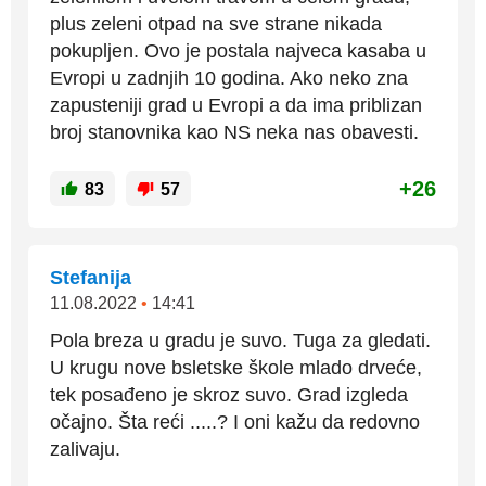
plus zeleni otpad na sve strane nikada
pokupljen. Ovo je postala najveca kasaba u
Evropi u zadnjih 10 godina. Ako neko zna
zapusteniji grad u Evropi a da ima priblizan
broj stanovnika kao NS neka nas obavesti.
+26
83
57
Stefanija
11.08.2022
•
14:41
Pola breza u gradu je suvo. Tuga za gledati.
U krugu nove bsletske škole mlado drveće,
tek posađeno je skroz suvo. Grad izgleda
očajno. Šta reći .....? I oni kažu da redovno
zalivaju.