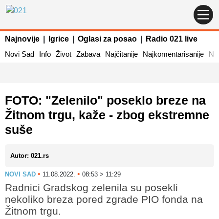
Najnovije
|
Igrice
|
Oglasi za posao
|
Radio 021 live
Novi Sad
Info
Život
Zabava
Najčitanije
Najkomentarisanije
Naj
FOTO: "Zelenilo" poseklo breze na
Žitnom trgu, kaže - zbog ekstremne
suše
Autor: 021.rs
•
•
NOVI SAD
11.08.2022.
08:53 > 11:29
Radnici Gradskog zelenila su posekli
nekoliko breza pored zgrade PIO fonda na
Žitnom trgu.