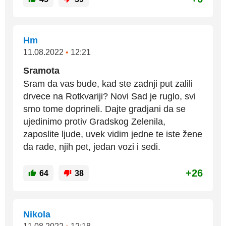
Hm
11.08.2022
•
12:21
Sramota
Sram da vas bude, kad ste zadnji put zalili
drvece na Rotkvariji? Novi Sad je ruglo, svi
smo tome doprineli. Dajte gradjani da se
ujedinimo protiv Gradskog Zelenila,
zaposlite ljude, uvek vidim jedne te iste žene
da rade, njih pet, jedan vozi i sedi.
+26
64
38
Nikola