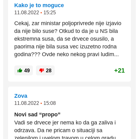
Kako je to moguce
11.08.2022
•
15:25
Cekaj, zar ministar poljoprivrede nije izjavio
da nije bilo suse? Otkud to da je u NS bila
ekstremna susa, da se drvece osusilo, a
paorima nije bila susa vec izuzetno rodna
godina??? Ovde neko nekog pravi ludim...
+21
49
28
Zova
11.08.2022
•
15:08
Novi sad “propo”
Vadi se drvece jer nema ko da ga zaliva i
odrzava. Da ne pricam o situaciji sa
zelenilom i uvelom travom u celom gradu,