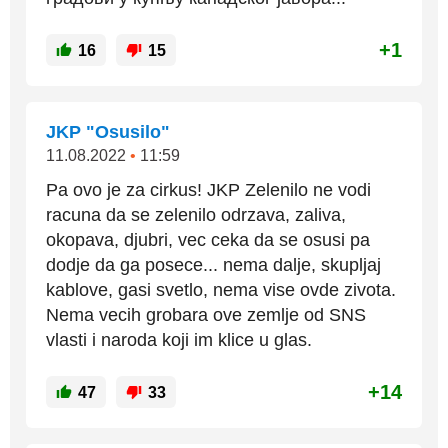
+1
16
15
JKP "Osusilo"
11.08.2022
•
11:59
Pa ovo je za cirkus! JKP Zelenilo ne vodi
racuna da se zelenilo odrzava, zaliva,
okopava, djubri, vec ceka da se osusi pa
dodje da ga posece... nema dalje, skupljaj
kablove, gasi svetlo, nema vise ovde zivota.
Nema vecih grobara ove zemlje od SNS
vlasti i naroda koji im klice u glas.
+14
47
33