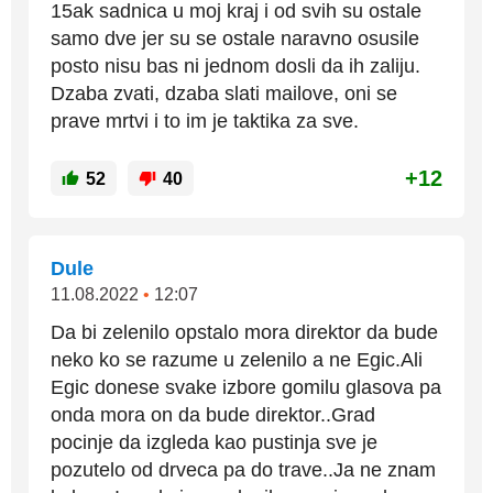
15ak sadnica u moj kraj i od svih su ostale
samo dve jer su se ostale naravno osusile
posto nisu bas ni jednom dosli da ih zaliju.
Dzaba zvati, dzaba slati mailove, oni se
prave mrtvi i to im je taktika za sve.
+12
52
40
Dule
11.08.2022
•
12:07
Da bi zelenilo opstalo mora direktor da bude
neko ko se razume u zelenilo a ne Egic.Ali
Egic donese svake izbore gomilu glasova pa
onda mora on da bude direktor..Grad
pocinje da izgleda kao pustinja sve je
pozutelo od drveca pa do trave..Ja ne znam