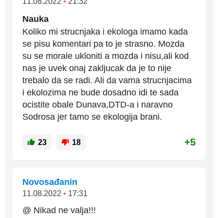
11.08.2022
•
21:32
Nauka
Koliko mi strucnjaka i ekologa imamo kada
se pisu komentari pa to je strasno. Mozda
su se morale ukloniti a mozda i nisu,ali kod
nas je uvek onaj zakljucak da je to nije
trebalo da se radi. Ali da vama strucnjacima
i ekolozima ne bude dosadno idi te sada
ocistite obale Dunava,DTD-a i naravno
Sodrosa jer tamo se ekologija brani.
+5
23
18
Novosađanin
11.08.2022
•
17:31
@ Nikad ne valja!!!