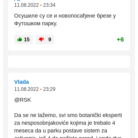
11.08.2022
•
23:34
Осушиле су се и новопосађене брезе у
Футошком парку.
+6
15
9
Vlada
11.08.2022
•
23:29
@RSK
Da se ne lažemo, svi smo botanički eksperti
za nesposobnjakoviće kojima je trebalo 4
meseca da u parku postave sistem za