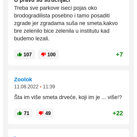
U pravu su strucnjaci
Treba sve parkove iseci pojas oko
brodogradilista posebno i tamo posaditi
zgrade jer zgradama suša ne smeta.kakvo
bre zelenilo bice zelenila u institutu kad
budemo lezali.
+7
107
100
Zoolok
11.08.2022
•
11:39
Šta im više smeta drveće, koji im je ... više!?
+22
71
49