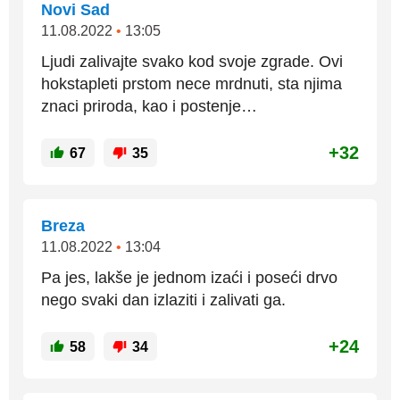
Novi Sad
11.08.2022
•
13:05
Ljudi zalivajte svako kod svoje zgrade. Ovi
hokstapleti prstom nece mrdnuti, sta njima
znaci priroda, kao i postenje…
+32
67
35
Breza
11.08.2022
•
13:04
Pa jes, lakše je jednom izaći i poseći drvo
nego svaki dan izlaziti i zalivati ga.
+24
58
34