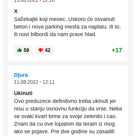
11.08.2022
•
12:18
X
Sačekajte koji mesec. Uskoro će osvanuti
beton i nova parking mesta za naplatu. Ili to,
ili novi bilbordi da nam prave hlad.
+17
59
42
Djura
11.08.2022
•
12:11
Ukinuti
Ovo preduzece definitivno treba ukinuti jer
nisu u stanju osnovnu funkciju da vrse. Neka
se svaki kvart brine za svoje zelenilo i cao.
Znam da cu ove lopatom da teram iz mog
ako se pojave. Pre dve godine su zasadili