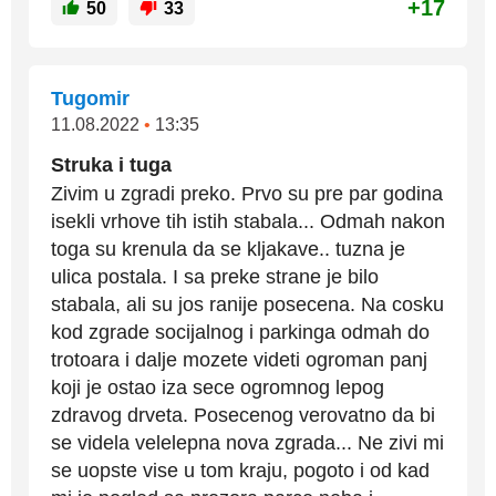
+17
50
33
Tugomir
11.08.2022
•
13:35
Struka i tuga
Zivim u zgradi preko. Prvo su pre par godina
isekli vrhove tih istih stabala... Odmah nakon
toga su krenula da se kljakave.. tuzna je
ulica postala. I sa preke strane je bilo
stabala, ali su jos ranije posecena. Na cosku
kod zgrade socijalnog i parkinga odmah do
trotoara i dalje mozete videti ogroman panj
koji je ostao iza sece ogromnog lepog
zdravog drveta. Posecenog verovatno da bi
se videla velelepna nova zgrada... Ne zivi mi
se uopste vise u tom kraju, pogoto i od kad