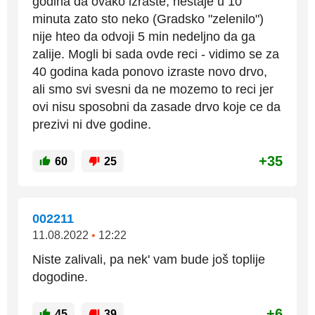
godina da ovako izraste, nestaje u 10
minuta zato sto neko (Gradsko "zelenilo")
nije hteo da odvoji 5 min nedeljno da ga
zalije. Mogli bi sada ovde reci - vidimo se za
40 godina kada ponovo izraste novo drvo,
ali smo svi svesni da ne mozemo to reci jer
ovi nisu sposobni da zasade drvo koje ce da
prezivi ni dve godine.
+35
60
25
002211
11.08.2022
•
12:22
Niste zalivali, pa nek' vam bude još toplije
dogodine.
+6
45
39