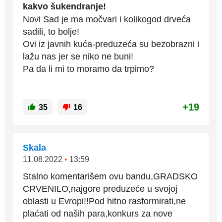
kakvo šukendranje!
Novi Sad je ma močvari i kolikogod drveća
sadili, to bolje!
Ovi iz javnih kuća-preduzeća su bezobrazni i
lažu nas jer se niko ne buni!
Pa da li mi to moramo da trpimo?
+19
35
16
Skala
11.08.2022
•
13:59
Stalno komentarišem ovu bandu,GRADSKO
CRVENILO,najgore preduzeće u svojoj
oblasti u Evropi!!Pod hitno rasformirati,ne
plaćati od naših para,konkurs za nove