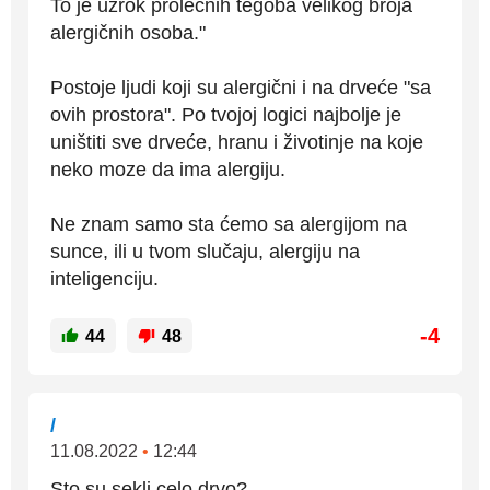
To je uzrok prolećnih tegoba velikog broja
alergičnih osoba."
Postoje ljudi koji su alergični i na drveće "sa
ovih prostora". Po tvojoj logici najbolje je
uništiti sve drveće, hranu i životinje na koje
neko moze da ima alergiju.
Ne znam samo sta ćemo sa alergijom na
sunce, ili u tvom slučaju, alergiju na
inteligenciju.
-4
44
48
/
11.08.2022
•
12:44
Sto su sekli celo drvo?