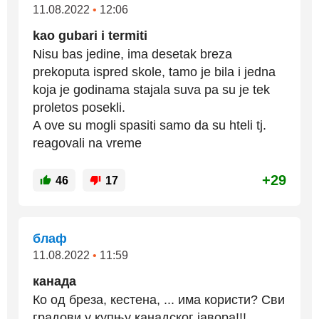
11.08.2022
•
12:06
kao gubari i termiti
Nisu bas jedine, ima desetak breza
prekoputa ispred skole, tamo je bila i jedna
koja je godinama stajala suva pa su je tek
proletos posekli.
A ove su mogli spasiti samo da su hteli tj.
reagovali na vreme
+29
46
17
блаф
11.08.2022
•
11:59
канада
Ко од бреза, кестена, ... има користи? Сви
градови у купњу канадског јавора!!!