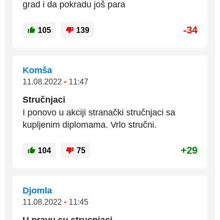
grad i da pokradu još para
-34
105
139
Komša
11.08.2022
•
11:47
Stručnjaci
I ponovo u akciji stranački stručnjaci sa
kupljenim diplomama. Vrlo stručni.
+29
104
75
Djomla
11.08.2022
•
11:45