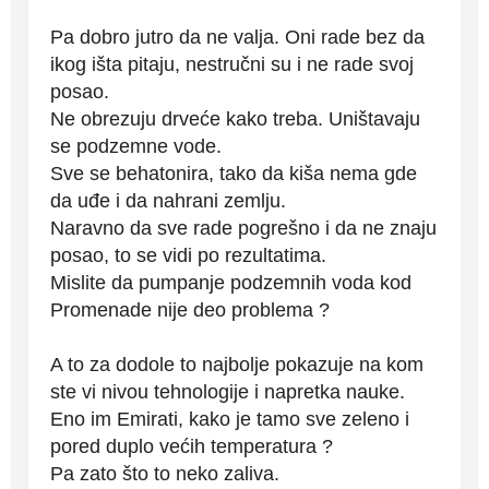
Pa dobro jutro da ne valja. Oni rade bez da
ikog išta pitaju, nestručni su i ne rade svoj
posao.
Ne obrezuju drveće kako treba. Uništavaju
se podzemne vode.
Sve se behatonira, tako da kiša nema gde
da uđe i da nahrani zemlju.
Naravno da sve rade pogrešno i da ne znaju
posao, to se vidi po rezultatima.
Mislite da pumpanje podzemnih voda kod
Promenade nije deo problema ?
A to za dodole to najbolje pokazuje na kom
ste vi nivou tehnologije i napretka nauke.
Eno im Emirati, kako je tamo sve zeleno i
pored duplo većih temperatura ?
Pa zato što to neko zaliva.