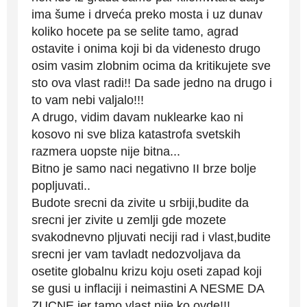
ima šume i drveća preko mosta i uz dunav
koliko hocete pa se selite tamo, agrad
ostavite i onima koji bi da videnesto drugo
osim vasim zlobnim ocima da kritikujete sve
sto ova vlast radi!! Da sade jedno na drugo i
to vam nebi valjalo!!!
A drugo, vidim davam nuklearke kao ni
kosovo ni sve bliza katastrofa svetskih
razmera uopste nije bitna...
Bitno je samo naci negativno II brze bolje
popljuvati..
Budote srecni da zivite u srbiji,budite da
srecni jer zivite u zemlji gde mozete
svakodnevno pljuvati neciji rad i vlast,budite
srecni jer vam tavladt nedozvoljava da
osetite globalnu krizu koju oseti zapad koji
se gusi u inflaciji i neimastini A NESME DA
ZUCNE jer tamo vlast nije ko ovde!!!