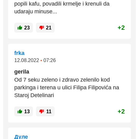
popili kafu, povadili krmelje i krenuli da
udaraju minuse...
+2
23
21
frka
12.08.2022
•
07:26
gerila
Od 7 seku zeleno i zdravo zelenilo kod
parkinga i terena u ulici Filipa Filipovića na
Staroj Detelinari
+2
13
11
Дуле