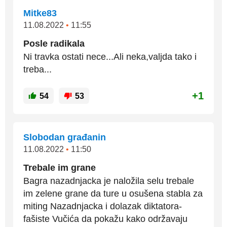
Mitke83
11.08.2022
•
11:55
Posle radikala
Ni travka ostati nece...Ali neka,valjda tako i
treba...
+1
54
53
Slobodan građanin
11.08.2022
•
11:50
Trebale im grane
Bagra nazadnjacka je naložila selu trebale
im zelene grane da ture u osušena stabla za
miting Nazadnjacka i dolazak diktatora-
fašiste Vučića da pokažu kako održavaju