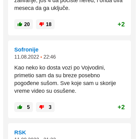
zalivanje, još 4 da počiste nered, i onda dva
meseca da ga uključe.
+2
20
18
Sofronije
11.08.2022
•
22:46
Kao neko ko dosta vozi po Vojvodini,
primetio sam da su breze posebno
pogođene sušom. Sve koje sam u skorije
vreme video su osušene.
+2
5
3
RSK