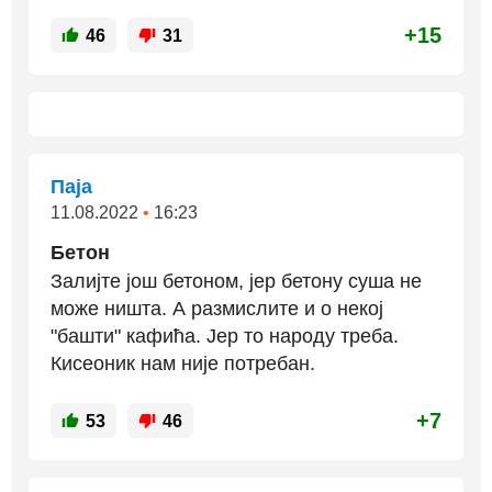
+15
46
31
Паја
11.08.2022
•
16:23
Бетон
Залијте још бетоном, јер бетону суша не
може ништа. А размислите и о некој
"башти" кафића. Јер то народу треба.
Кисеоник нам није потребан.
+7
53
46