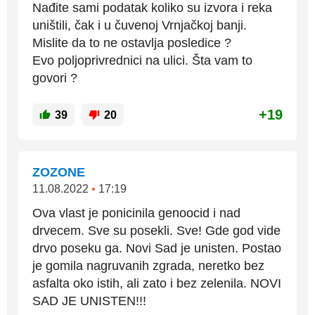
Nađite sami podatak koliko su izvora i reka
uništili, čak i u čuvenoj Vrnjačkoj banji.
Mislite da to ne ostavlja posledice ?
Evo poljoprivrednici na ulici. Šta vam to
govori ?
+19
39
20
ZOZONE
11.08.2022
•
17:19
Ova vlast je ponicinila genoocid i nad
drvecem. Sve su posekli. Sve! Gde god vide
drvo poseku ga. Novi Sad je unisten. Postao
je gomila nagruvanih zgrada, neretko bez
asfalta oko istih, ali zato i bez zelenila. NOVI
SAD JE UNISTEN!!!