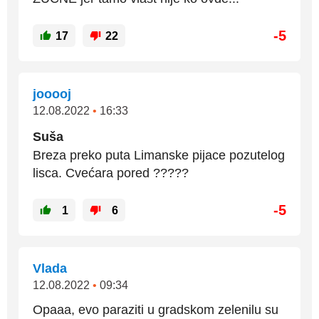
-5
17
22
jooooj
12.08.2022
•
16:33
Suša
Breza preko puta Limanske pijace pozutelog
lisca. Cvećara pored ?????
-5
1
6
Vlada
12.08.2022
•
09:34
Opaaa, evo paraziti u gradskom zelenilu su