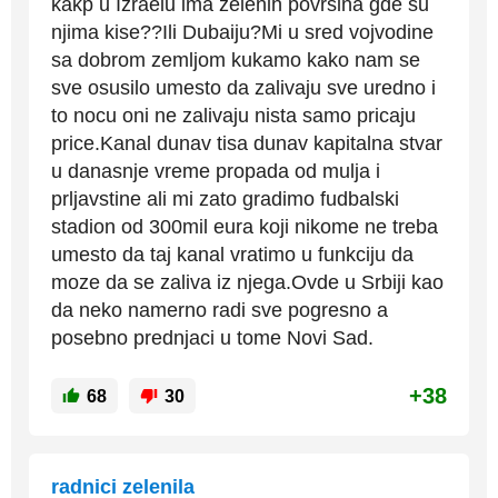
kakp u Izraelu ima zelenih povrsina gde su
njima kise??Ili Dubaiju?Mi u sred vojvodine
sa dobrom zemljom kukamo kako nam se
sve osusilo umesto da zalivaju sve uredno i
to nocu oni ne zalivaju nista samo pricaju
price.Kanal dunav tisa dunav kapitalna stvar
u danasnje vreme propada od mulja i
prljavstine ali mi zato gradimo fudbalski
stadion od 300mil eura koji nikome ne treba
umesto da taj kanal vratimo u funkciju da
moze da se zaliva iz njega.Ovde u Srbiji kao
da neko namerno radi sve pogresno a
posebno prednjaci u tome Novi Sad.
+38
68
30
radnici zelenila