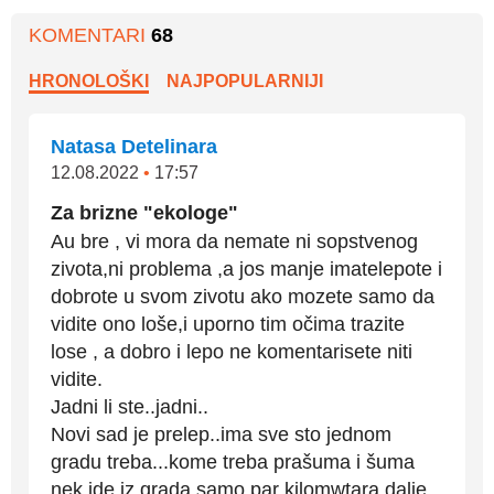
KOMENTARI
68
HRONOLOŠKI
NAJPOPULARNIJI
Natasa Detelinara
12.08.2022
•
17:57
Za brizne "ekologe"
Au bre , vi mora da nemate ni sopstvenog
zivota,ni problema ,a jos manje imatelepote i
dobrote u svom zivotu ako mozete samo da
vidite ono loše,i uporno tim očima trazite
lose , a dobro i lepo ne komentarisete niti
vidite.
Jadni li ste..jadni..
Novi sad je prelep..ima sve sto jednom
gradu treba...kome treba prašuma i šuma
nek ide iz grada samo par kilomwtara dalje