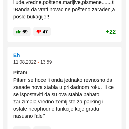
ljude,vredne,poštene,marljive,pismene.......!!
!Banda da vrati novac ne pošteno zarađen,a
posle bukagije!!
+22
69
47
Eh
11.08.2022
•
13:59
Pitam
Pitam se hoce li onda jednako revnosno da
zasade nova stabla u prikladnom roku, ili ce
se ispostaviti da su ova stabla bahato
zauzimala vredno zemljiste za parking i
ostale neophodne funkcije koje gradu
nasusno fale?