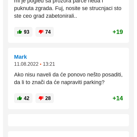
mi je pogled sa prozora parce neba i
puknuta zgrada. Fuj, nosite se strucnjaci sto
ste ceo grad zabetonirali..
+19
93
74
Mark
11.08.2022
•
13:21
Ako nisu naveli da će ponovo nešto posaditi,
da li to znači da će napraviti parking?
+14
42
28