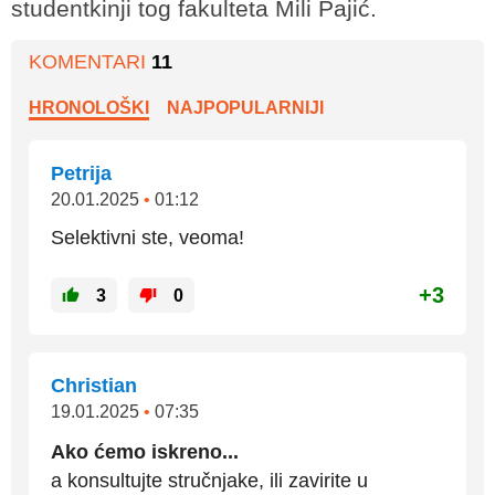
studentkinji tog fakulteta Mili Pajić.
KOMENTARI
11
HRONOLOŠKI
NAJPOPULARNIJI
Petrija
20.01.2025
•
01:12
Selektivni ste, veoma!
+3
3
0
Christian
19.01.2025
•
07:35
Ako ćemo iskreno...
a konsultujte stručnjake, ili zavirite u