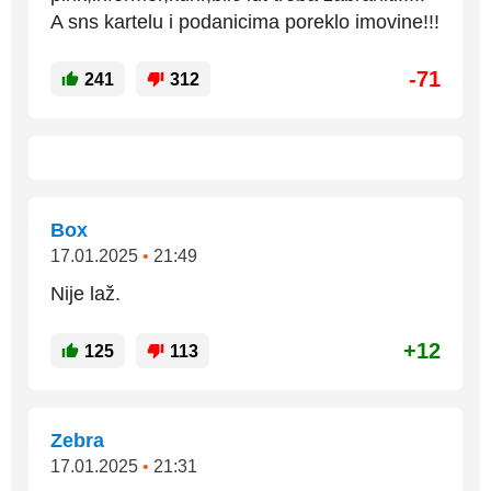
A sns kartelu i podanicima poreklo imovine!!!
-71
241
312
Box
17.01.2025
•
21:49
Nije laž.
+12
125
113
Zebra
17.01.2025
•
21:31