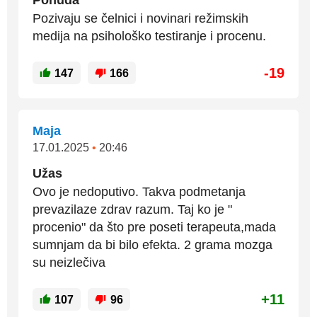
Ponuda
Pozivaju se čelnici i novinari režimskih
medija na psihološko testiranje i procenu.
-19
147
166
Maja
17.01.2025
•
20:46
Užas
Ovo je nedoputivo. Takva podmetanja
prevazilaze zdrav razum. Taj ko je "
procenio" da što pre poseti terapeuta,mada
sumnjam da bi bilo efekta. 2 grama mozga
su neizlečiva
+11
107
96