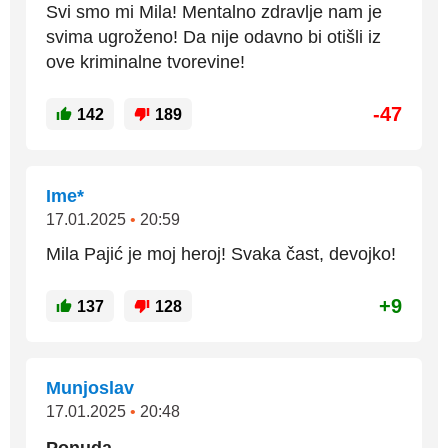
Svi smo mi Mila! Mentalno zdravlje nam je
svima ugroženo! Da nije odavno bi otišli iz
ove kriminalne tvorevine!
-47
142
189
Ime*
17.01.2025
•
20:59
Mila Pajić je moj heroj! Svaka čast, devojko!
+9
137
128
Munjoslav
17.01.2025
•
20:48