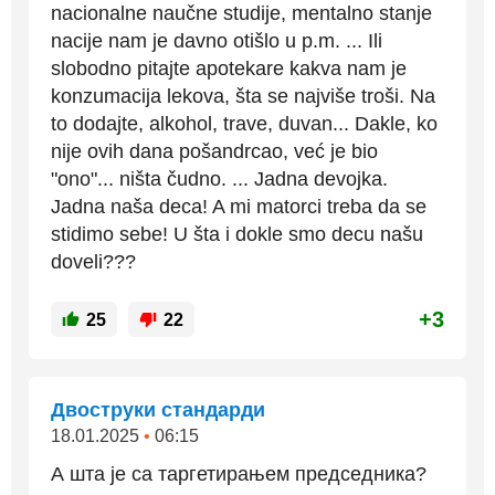
nacionalne naučne studije, mentalno stanje
nacije nam je davno otišlo u p.m. ... Ili
slobodno pitajte apotekare kakva nam je
konzumacija lekova, šta se najviše troši. Na
to dodajte, alkohol, trave, duvan... Dakle, ko
nije ovih dana pošandrcao, već je bio
"ono"... ništa čudno. ... Jadna devojka.
Jadna naša deca! A mi matorci treba da se
stidimo sebe! U šta i dokle smo decu našu
doveli???
+3
25
22
Двоструки стандарди
18.01.2025
•
06:15
А шта је са таргетирањем председника?