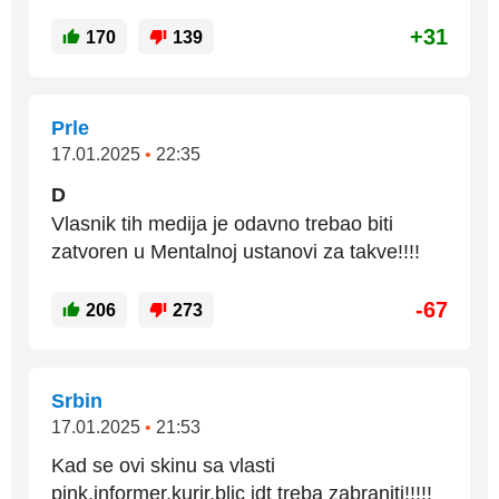
+31
170
139
Prle
17.01.2025
•
22:35
D
Vlasnik tih medija je odavno trebao biti
zatvoren u Mentalnoj ustanovi za takve!!!!
-67
206
273
Srbin
17.01.2025
•
21:53
Kad se ovi skinu sa vlasti
pink,informer,kurir,blic idt treba zabraniti!!!!!