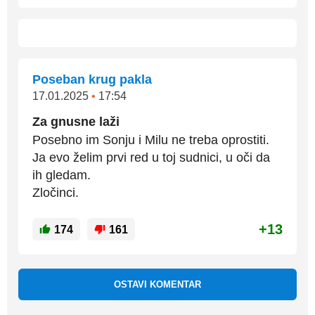
Poseban krug pakla
17.01.2025
•
17:54
Za gnusne laži
Posebno im Sonju i Milu ne treba oprostiti.
Ja evo želim prvi red u toj sudnici, u oči da
ih gledam.
Zločinci.
+13
174
161
OSTAVI KOMENTAR