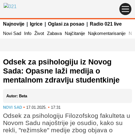
Najnovije
|
Igrice
|
Oglasi za posao
|
Radio 021 live
Novi Sad
Info
Život
Zabava
Najčitanije
Najkomentarisanije
Naj
Odsek za psihologiju iz Novog
Sada: Opasne laži medija o
mentalnom zdravlju studentkinje
Autor: Beta
•
•
NOVI SAD
17.01.2025.
17:31
Odsek za psihologiju Filozofskog fakulteta u
Novom Sadu najoštrije je osudio, kako su
rekli, "režimske" medije zbog objava o