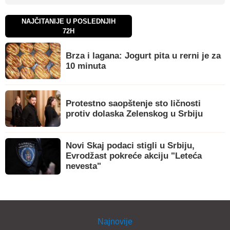
NAJČITANIJE U POSLEDNJIH
72H
Brza i lagana: Jogurt pita u rerni je za
10 minuta
Protestno saopštenje sto ličnosti
protiv dolaska Zelenskog u Srbiju
Novi Skaj podaci stigli u Srbiju,
Evrodžast pokreće akciju "Leteća
nevesta"
Najnovije