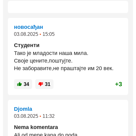
новосађан
03.08.2025
•
15:05
Студенти
Тако је младости наша мила.
Своје цените,поштујте.
Не заборавите,не праштајте им 20 век.
+3
34
31
Djomla
03.08.2025
•
11:32
Nema komentara
Ali od mene kapa do poda.