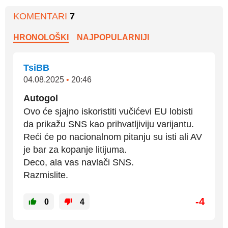
KOMENTARI
7
HRONOLOŠKI
NAJPOPULARNIJI
TsiBB
04.08.2025
•
20:46
Autogol
Ovo će sjajno iskoristiti vučićevi EU lobisti
da prikažu SNS kao prihvatljiviju varijantu.
Reći će po nacionalnom pitanju su isti ali AV
je bar za kopanje litijuma.
Deco, ala vas navlači SNS.
Razmislite.
-4
0
4