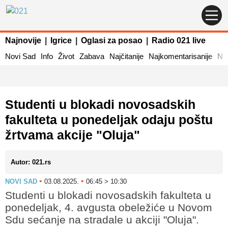
Najnovije
|
Igrice
|
Oglasi za posao
|
Radio 021 live
Novi Sad
Info
Život
Zabava
Najčitanije
Najkomentarisanije
Naj
Studenti u blokadi novosadskih
fakulteta u ponedeljak odaju poštu
žrtvama akcije "Oluja"
Autor: 021.rs
•
•
NOVI SAD
03.08.2025.
06:45 > 10:30
Studenti u blokadi novosadskih fakulteta u
ponedeljak, 4. avgusta obeležiće u Novom
Sdu sećanje na stradale u akciji "Oluja".