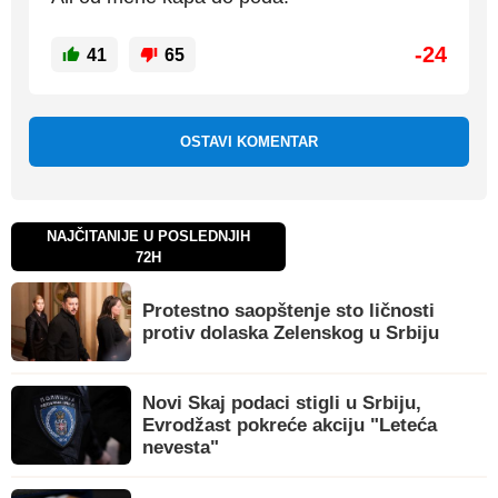
-24
41
65
OSTAVI KOMENTAR
NAJČITANIJE U POSLEDNJIH
72H
Protestno saopštenje sto ličnosti
protiv dolaska Zelenskog u Srbiju
Novi Skaj podaci stigli u Srbiju,
Evrodžast pokreće akciju "Leteća
nevesta"