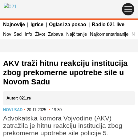
Najnovije
|
Igrice
|
Oglasi za posao
|
Radio 021 live
Novi Sad
Info
Život
Zabava
Najčitanije
Najkomentarisanije
Naj
AKV traži hitnu reakciju institucija
zbog prekomerne upotrebe sile u
Novom Sadu
Autor: 021.rs
•
•
NOVI SAD
20.11.2025.
19:30
Advokatska komora Vojvodine (AKV)
zatražila je hitnu reakciju institucija zbog
prekomerne upotrebe sile policije 5.