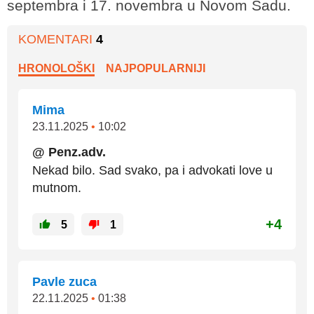
septembra i 17. novembra u Novom Sadu.
KOMENTARI
4
HRONOLOŠKI
NAJPOPULARNIJI
Mima
23.11.2025
•
10:02
@ Penz.adv.
Nekad bilo. Sad svako, pa i advokati love u
mutnom.
+4
5
1
Pavle zuca
22.11.2025
•
01:38