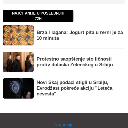
NAJČITANIJE U POSLEDNJIH
72H
Brza i lagana: Jogurt pita u rerni je za
10 minuta
Protestno saopštenje sto ličnosti
protiv dolaska Zelenskog u Srbiju
Novi Skaj podaci stigli u Srbiju,
Evrodžast pokreće akciju "Leteća
nevesta"
Najnovije