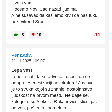
Hvala vam
Hocemo Novi Sad nazad ljudima
A ne suzavac da kasljemo krv i da nas tuku
neki vikend Srbi
-11
8
19
Penz.adv.
21.11.2025
•
09:07
Lepa vest
Lepo je čuti da su advokati uspeli da se
odupru esenesizaciji advokature! Još uvek
je to struka kojoj su znanje, dostojanstvo i
ljudskost na prvom mestu. Ne dajte se,
kolege, nisu Aleksići, Đukanovići i slični jači
od vas, poštenih i pametnih.