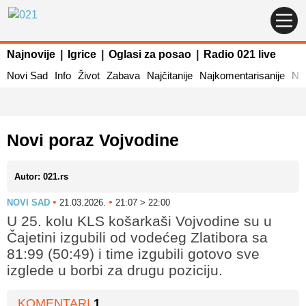
Najnovije
|
Igrice
|
Oglasi za posao
|
Radio 021 live
Novi Sad
Info
Život
Zabava
Najčitanije
Najkomentarisanije
Naj
Novi poraz Vojvodine
Autor: 021.rs
•
•
NOVI SAD
21.03.2026.
21:07 > 22:00
U 25. kolu KLS košarkaši Vojvodine su u
Čajetini izgubili od vodećeg Zlatibora sa
81:99 (50:49) i time izgubili gotovo sve
izglede u borbi za drugu poziciju.
KOMENTARI
1