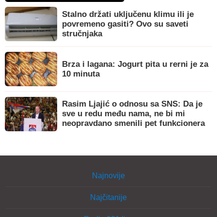
Stalno držati uključenu klimu ili je
povremeno gasiti? Ovo su saveti
stručnjaka
Brza i lagana: Jogurt pita u rerni je za
10 minuta
Rasim Ljajić o odnosu sa SNS: Da je
sve u redu među nama, ne bi mi
neopravdano smenili pet funkcionera
Najnovije
Najčitanije