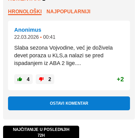
HRONOLOŠKI
NAJPOPULARNIJI
Anonimus
22.03.2026
•
00:41
Slaba sezona Vojvodine, već je doživela
devet poraza u KLS,a nalazi se pred
ispadanjem iz ABA 2 lige....
+2
4
2
OSTAVI KOMENTAR
NAJČITANIJE U POSLEDNJIH
72H