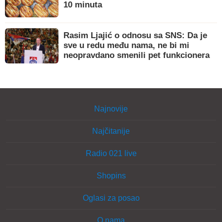
10 minuta
Rasim Ljajić o odnosu sa SNS: Da je
sve u redu među nama, ne bi mi
neopravdano smenili pet funkcionera
Najnovije
Najčitanije
Radio 021 live
Shopins
Oglasi za posao
O nama