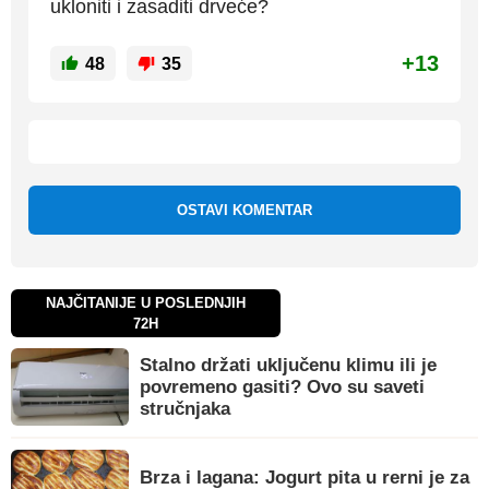
ukloniti i zasaditi drveće?
+13
48
35
OSTAVI KOMENTAR
NAJČITANIJE U POSLEDNJIH
72H
Stalno držati uključenu klimu ili je
povremeno gasiti? Ovo su saveti
stručnjaka
Brza i lagana: Jogurt pita u rerni je za