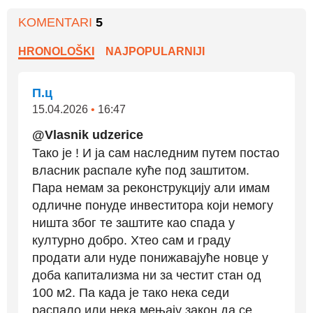
KOMENTARI
5
HRONOLOŠKI
NAJPOPULARNIJI
П.ц
15.04.2026
•
16:47
@Vlasnik udzerice
Тако је ! И ја сам наследним путем постао
власник распале куће под заштитом.
Пара немам за реконструкцију али имам
одличне понуде инвеститора који немогу
ништа због те заштите као спада у
културно добро. Хтео сам и граду
продати али нуде понижавајуће новце у
доба капитализма ни за честит стан од
100 м2. Па када је тако нека седи
распало или нека мењају закон да се