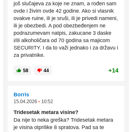
još slučajeva za koje ne znam, a rođen sam
ovde i živim ovde 42 godine. Ako si vlasnik
ovakve ruine, ili je sruši, ili je privedi nameni,
ili je obezbedi. A pod obezbeđenjem ne
podrazumevam natpis, zakucane 3 daske
i/ili alkoholičara od 70 godina sa majicom
SECURITY. I da to važi jednako i za državu i
za privatnike.
+14
58
44
Borris
15.04.2026
•
10:52
Tridesetak metara visine?
Da nije to neka greška? Tridesetak metara
je visina otprilike 8 spratova. Pad sa te