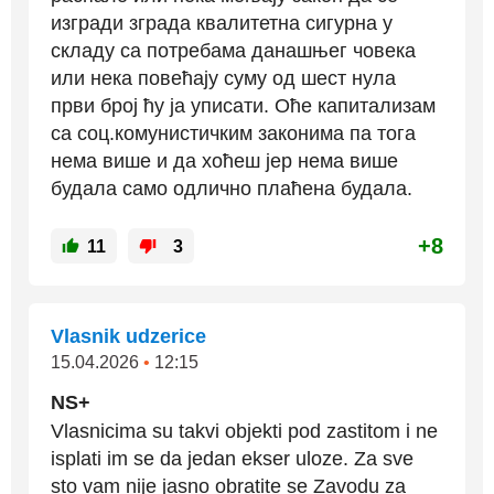
изгради зграда квалитетна сигурна у
складу са потребама данашњег човека
или нека повећају суму од шест нула
први број ћу ја уписати. Оће капитализам
са соц.комунистичким законима па тога
нема више и да хоћеш јер нема више
будала само одлично плаћена будала.
+8
11
3
Vlasnik udzerice
15.04.2026
•
12:15
NS+
Vlasnicima su takvi objekti pod zastitom i ne
isplati im se da jedan ekser uloze. Za sve
sto vam nije jasno obratite se Zavodu za