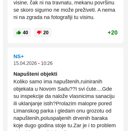
visine, čak ni na travnatu, mekanu površinu
se skoro sigurno ne može preživeti. A nema
ni na zgrada na fotografiji tu visinu.
+20
40
20
NS+
15.04.2026
•
10:26
Napušteni objekti
Koliko samo ima napuštenih,ruiniranih
objekata u Novom Sadu??I svi ćute....Gde
su inspekcije da nalože vlasnicima sanaciju
ili uklanjanje istih?Prolazim malopre pored
Limanskog parka i gledam onu grozotu od
napuštenih,poluspaljenih drvenih baraka
koje dugo godina stoje tu.Zar je i to problem