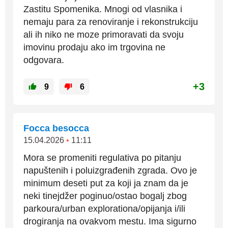
Zastitu Spomenika. Mnogi od vlasnika i
nemaju para za renoviranje i rekonstrukciju
ali ih niko ne moze primoravati da svoju
imovinu prodaju ako im trgovina ne
odgovara.
+3
9
6
Focca besocca
15.04.2026
•
11:11
Mora se promeniti regulativa po pitanju
napuštenih i poluizgrađenih zgrada. Ovo je
minimum deseti put za koji ja znam da je
neki tinejdžer poginuo/ostao bogalj zbog
parkoura/urban explorationa/opijanja i/ili
drogiranja na ovakvom mestu. Ima sigurno