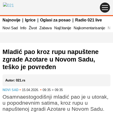
Najnovije
|
Igrice
|
Oglasi za posao
|
Radio 021 live
Novi Sad
Info
Život
Zabava
Najčitanije
Najkomentarisanije
Naj
Mladić pao kroz rupu napuštene
zgrade Azotare u Novom Sadu,
teško je povređen
Autor: 021.rs
•
•
NOVI SAD
15.04.2026.
09:35 > 09:35
Osamnaestogodišnji mladić pao je u utorak,
u popodnevnim satima, kroz rupu u
napuštenoj zgradi Azotare u Novom Sadu.