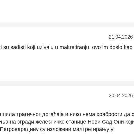
21.04.2026
i su sadisti koji uzivaju u maltretiranju, ovo im doslo kao
20.04.2026
шила трагичног догађаја и нико нема храбрости да 
ења на згради железничке станице Нови Сад.Они кој
 у Петроварадину су изложени малтретирању у