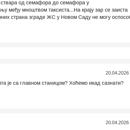
а ствара од семафора до семафора у
у међу мноштвом таксиста...На крају зар се заиста
чних страна зграде ЖС у Новом Саду не могу оспосо
20.04.2026
та је са главном станицом? Хоћемо икад сазнати?
20.04.2026