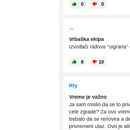
0
0
...
Vrbaška ekipa
Izvođači radova "uigrana" 
8
10
Rty
Vreme je važno
Ja sam mislio da se to priv
cele zgrade? Za ovo vreme 
trebalo da se renovira a d
privremeni ulaz. Ovo je alt