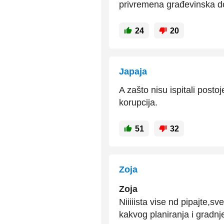
privremena građevinska d
24
20
Japaja
A zašto nisu ispitali postoj
korupcija.
51
32
Zoja
Zoja
Niiiiista vise nd pipajte,s
kakvog planiranja i gradn