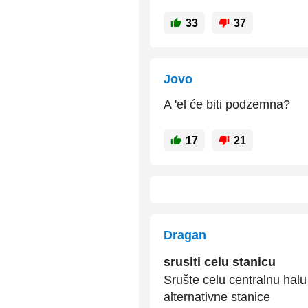
33
37
Jovo
A 'el će biti podzemna?
17
21
Dragan
srusiti celu stanicu
Srušte celu centralnu halu
alternativne stanice