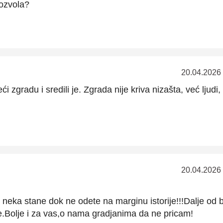
ozvola?
20.04.2026
eći zgradu i sredili je. Zgrada nije kriva nizašta, već ljudi,
20.04.2026
ve neka stane dok ne odete na marginu istorije!!!Dalje od b
je.Bolje i za vas,o nama gradjanima da ne pricam!