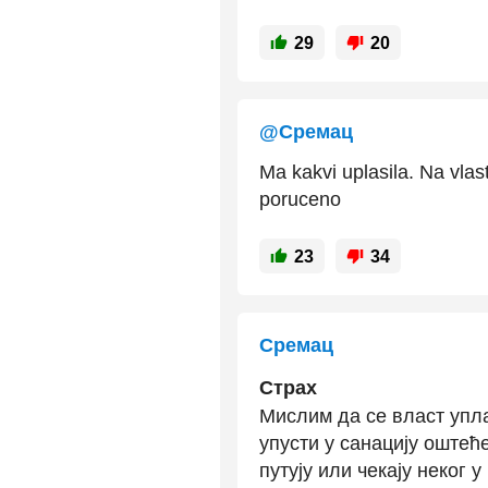
29
20
@Сремац
Ma kakvi uplasila. Na vlast
poruceno
23
34
Сремац
Страх
Мислим да се власт упла
упусти у санацију оштећ
путују или чекају неког