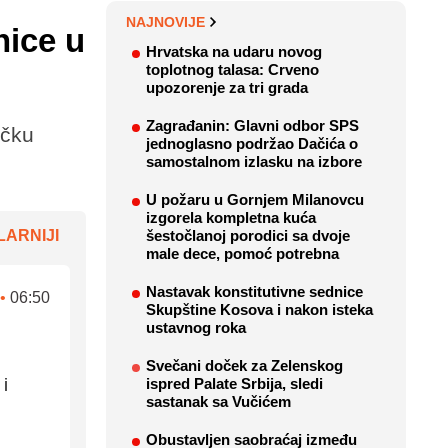
NAJNOVIJE
nice u
Hrvatska na udaru novog
toplotnog talasa: Crveno
upozorenje za tri grada
Zagrađanin: Glavni odbor SPS
ičku
jednoglasno podržao Dačića o
samostalnom izlasku na izbore
U požaru u Gornjem Milanovcu
izgorela kompletna kuća
ARNIJI
šestočlanoj porodici sa dvoje
male dece, pomoć potrebna
Nastavak konstitutivne sednice
•
06:50
Skupštine Kosova i nakon isteka
ustavnog roka
Svečani doček za Zelenskog
i
ispred Palate Srbija, sledi
sastanak sa Vučićem
Obustavljen saobraćaj između