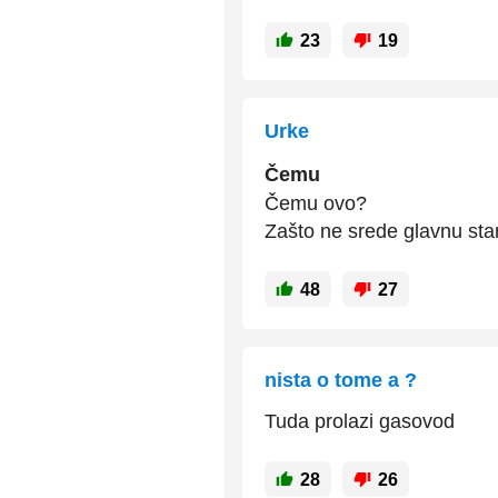
23
19
Urke
Čemu
Čemu ovo?
Zašto ne srede glavnu sta
48
27
nista o tome a ?
Tuda prolazi gasovod
28
26