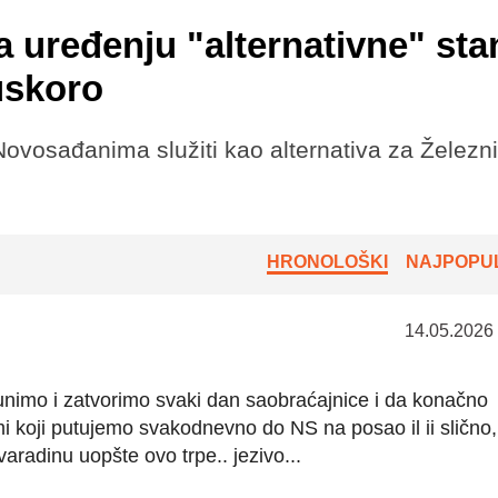
 uređenju "alternativne" sta
uskoro
Novosađanima služiti kao alternativa za Železn
HRONOLOŠKI
NAJPOPUL
14.05.2026
nimo i zatvorimo svaki dan saobraćajnice i da konačno
 koji putujemo svakodnevno do NS na posao il ii slično, 
ovaradinu uopšte ovo trpe.. jezivo...