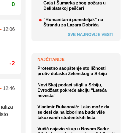
Gaja i Šumarka zbog požara u
0
Deliblatskoj peščari
"Humanitarni ponedeljak" na
Štrandu za Lazara Dobrića
•
12:06
SVE NAJNOVIJE VESTI
NAJČITANIJE
-2
Protestno saopštenje sto ličnosti
protiv dolaska Zelenskog u Srbiju
Novi Skaj podaci stigli u Srbiju,
•
12:46
Evrodžast pokreće akciju "Leteća
nevesta"
naliza
Vladimir Đukanović: Lako može da
se desi da na izborima bude više
isto
takozvanih studentskih lista
Vučić najavio skup u Novom Sadu: