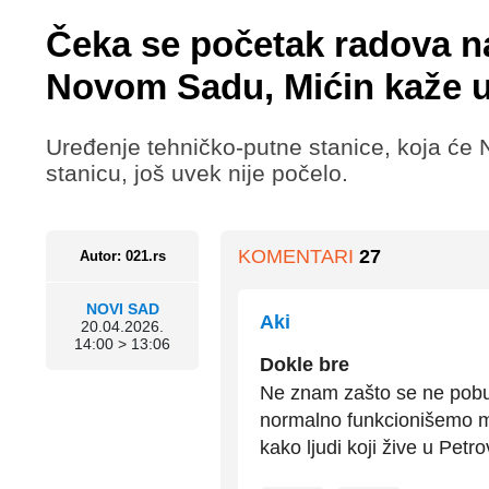
Čeka se početak radova na
Novom Sadu, Mićin kaže 
Uređenje tehničko-putne stanice, koja će 
stanicu, još uvek nije počelo.
KOMENTARI
27
Autor: 021.rs
NOVI SAD
Aki
20.04.2026.
14:00 > 13:06
Dokle bre
Ne znam zašto se ne pobu
normalno funkcionišemo mi
kako ljudi koji žive u Petr