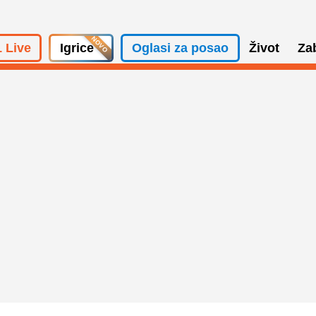
 Live
Igrice
Oglasi za posao
Život
Za