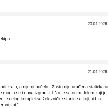
23.04.2026
ekipa...
21.04.2026
odi kraju, a nije ni počelo . Zašto nije urađena statička a
mogla se i nova izgraditi. I šta je sa onim delom koji je 
eo je celog kompleksa železničke stanice a koji bi bio
ernativni:)