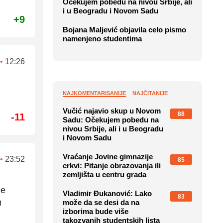
Očekujem pobedu na nivou Srbije, ali
i u Beogradu i Novom Sadu
+9
Bojana Maljević objavila celo pismo
namenjeno studentima
•
12:26
NAJKOMENTARISANIJE
NAJČITANIJE
Vučić najavio skup u Novom
88
-11
Sadu: Očekujem pobedu na
nivou Srbije, ali i u Beogradu
i Novom Sadu
Vraćanje Jovine gimnazije
•
23:52
85
crkvi: Pitanje obrazovanja ili
zemljišta u centru grada
се
Vladimir Đukanović: Lako
83
и
može da se desi da na
izborima bude više
takozvanih studentskih lista