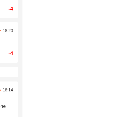
-4
•
18:20
-4
•
18:14
ene