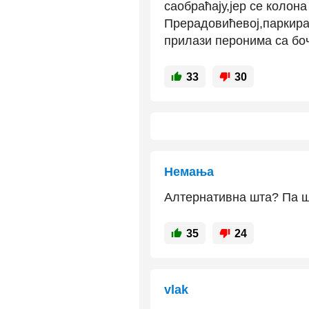
саобраћају,јер се колон
Прерадовићевој,паркирањ
прилази перонима са бо
33
30
Немања
Алтернативна шта? Па ш
35
24
vlak