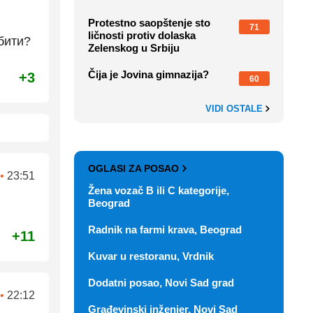
Protestno saopštenje sto
71
ličnosti protiv dolaska
бити?
Zelenskog u Srbiju
Čija je Jovina gimnazija?
+3
60
VIDI OSTALE
OGLASI ZA POSAO
•
23:51
Žena vozač B ili C kategorije,
Beograd
Radnik na farmi krava, Beograd
+11
Kuvar u restoranu, Vrdnik
Dodatni posao, Novi Sad grad
•
22:12
Građevinski inženjer, Novi Sad