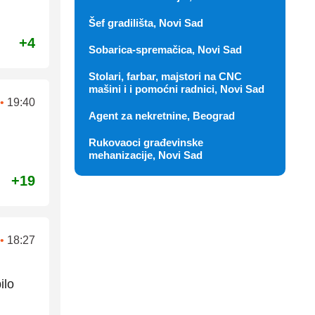
Šef gradilišta, Novi Sad
+4
Sobarica-spremačica, Novi Sad
Stolari, farbar, majstori na CNC
mašini i i pomoćni radnici, Novi Sad
•
19:40
Agent za nekretnine, Beograd
Rukovaoci građevinske
mehanizacije, Novi Sad
+19
•
18:27
ilo