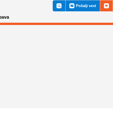
Pošalji vest
bava