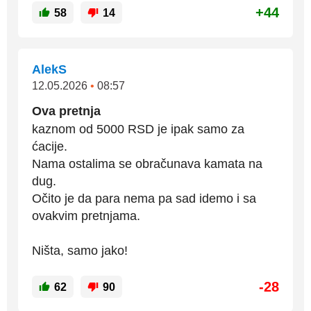
+44
58
14
AlekS
12.05.2026
•
08:57
Ova pretnja
kaznom od 5000 RSD je ipak samo za
ćacije.
Nama ostalima se obračunava kamata na
dug.
Očito je da para nema pa sad idemo i sa
ovakvim pretnjama.
Ništa, samo jako!
-28
62
90