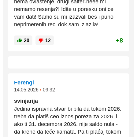
nema ovlastenje, drugi salter-neee mi
nemamo resenja?! Idite u poresku oni ce
vam dati! Samo su mi izazvali bes i puno
neprimerenih reci dok sam izlazila!
+8
20
12
Ferengi
14.05.2026
•
09:32
svinjarija
Jedina ispravna stvar bi bila da tokom 2026.
treba da platiš ceo iznos poreza za 2026. i
ako ti 31. decembra 2026. nije saldo nula -
da krene da teče kamata. Pa ti plaćaj tokom