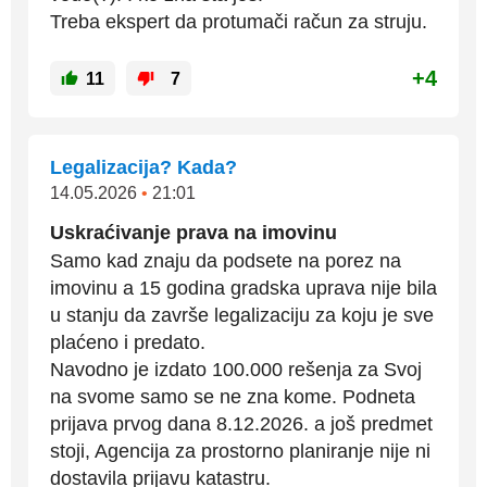
Treba ekspert da protumači račun za struju.
+4
11
7
Legalizacija? Kada?
14.05.2026
•
21:01
Uskraćivanje prava na imovinu
Samo kad znaju da podsete na porez na
imovinu a 15 godina gradska uprava nije bila
u stanju da završe legalizaciju za koju je sve
plaćeno i predato.
Navodno je izdato 100.000 rešenja za Svoj
na svome samo se ne zna kome. Podneta
prijava prvog dana 8.12.2026. a još predmet
stoji, Agencija za prostorno planiranje nije ni
dostavila prijavu katastru.