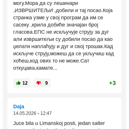
могу.Мора да су лешинари
,ИЗВРШИТЕЉИ ,добили и тај посао.Која
странка узме у свој програм да им се
сасеку ,крила добиће значајан број
гласова.ЕПС не искључује струју за дуг
али извршитељи су добили посао да као
џелати наплаћују и дуг и свој трошак.Кад
искључе струју,можеш да се укључиш кад
хоћеш,код ових то не може.Сат
откуцава,камате...
+3
12
9
Daja
14.05.2026
•
12:47
Juce bila u Limanskoj posti, jedan salter