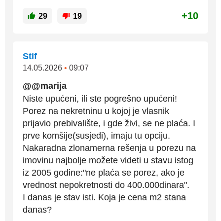
+10
29
19
Stif
14.05.2026
•
09:07
@@marija
Niste upućeni, ili ste pogrešno upućeni!
Porez na nekretninu u kojoj je vlasnik
prijavio prebivalište, i gde živi, se ne plaća. I
prve komšije(susjedi), imaju tu opciju.
Nakaradna zlonamerna rešenja u porezu na
imovinu najbolje možete videti u stavu istog
iz 2005 godine:"ne plaća se porez, ako je
vrednost nepokretnosti do 400.000dinara".
I danas je stav isti. Koja je cena m2 stana
danas?