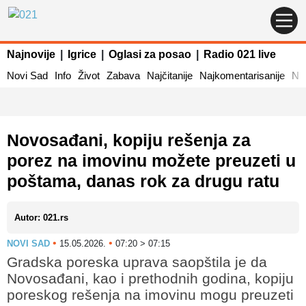
Najnovije
|
Igrice
|
Oglasi za posao
|
Radio 021 live
Novi Sad
Info
Život
Zabava
Najčitanije
Najkomentarisanije
Naj
Novosađani, kopiju rešenja za
porez na imovinu možete preuzeti u
poštama, danas rok za drugu ratu
Autor: 021.rs
•
•
NOVI SAD
15.05.2026.
07:20 > 07:15
Gradska poreska uprava saopštila je da
Novosađani, kao i prethodnih godina, kopiju
poreskog rešenja na imovinu mogu preuzeti