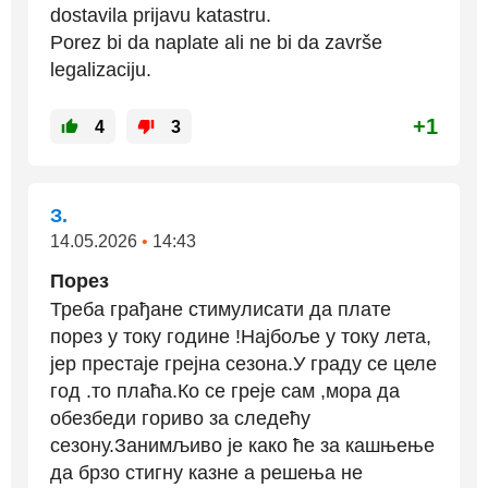
dostavila prijavu katastru.
Porez bi da naplate ali ne bi da završe
legalizaciju.
+1
4
3
З.
14.05.2026
•
14:43
Порез
Треба грађане стимулисати да плате
порез у току године !Најбоље у току лета,
јер престаје грејна сезона.У граду се целе
год .то плаћа.Ко се греје сам ,мора да
обезбеди гориво за следећу
сезону.Занимљиво је како ће за кашњење
да брзо стигну казне а решења не