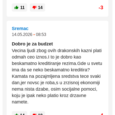
-3
11
14
Sremac
14.05.2026
•
08:53
Dobro je za budzet
Vecina ljudi zbog ovih drakonskih kazni plati
odmah ceo iznos.I to je dobro kao
beskamatno kreditiranje rezima.Gde u svetu
ima da se neko beskamatno kreditira?
Kamata na pozajmljena sredstva tece svaki
dan,jer novsc je roba,s u zrzisnoj ekonomiji
nema nista dzabe, osim socijalne pomoci,
koju je ipak neko platio kroz drzavne
namete.