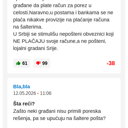
građane da plate račun za porez u
celosti.Naravno,u postama i bankama se ne
plaća nikakve provizije na plaćanje računa
na šalterima.
U Srbiji se stimulišu nepošteni obveznici koji
NE PLAĆAJU svoje račune,a ne pošteni,
lojalni gradani Srije.
-38
61
99
Bla,bla
12.05.2026
•
11:06
Šta reći?
Zašto neki građani nisu primili poreska
rešenja, pa se upućuju na šaltere pošta?