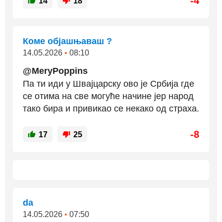
-4
14
18
Коме објашњаваш ?
14.05.2026
•
08:10
@MeryPoppins
Па ти иди у Швајцарску ово је Србија где
се отима на све могуће начине јер народ
тако бира и привикао се некако од страха.
-8
17
25
da
14.05.2026
•
07:50