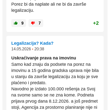
Porez bi da naplate ali ne bi da završe
legalizaciju.
+2
9
7
Legalizacija? Kada?
14.05.2026
•
20:38
Uskraćivanje prava na imovinu
Samo kad znaju da podsete na porez na
imovinu a 15 godina gradska uprava nije bila
u stanju da završe legalizaciju za koju je sve
plaćeno i predato.
Navodno je izdato 100.000 rešenja za Svoj
na svome samo se ne zna kome. Podneta
prijava prvog dana 8.12.2026. a još predmet
stoji, Agencija za prostorno planiranje nije ni