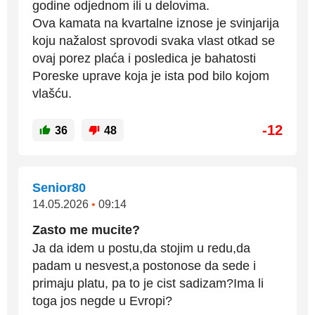
godine odjednom ili u delovima.
Ova kamata na kvartalne iznose je svinjarija
koju nažalost sprovodi svaka vlast otkad se
ovaj porez plaća i posledica je bahatosti
Poreske uprave koja je ista pod bilo kojom
vlašću.
-12
36
48
Senior80
14.05.2026
•
09:14
Zasto me mucite?
Ja da idem u postu,da stojim u redu,da
padam u nesvest,a postonose da sede i
primaju platu, pa to je cist sadizam?Ima li
toga jos negde u Evropi?