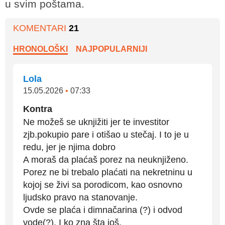
u svim poštama.
KOMENTARI
21
HRONOLOŠKI
NAJPOPULARNIJI
Lola
15.05.2026
•
07:33
Kontra
Ne možeš se uknjižiti jer te investitor
zjb.pokupio pare i otišao u stečaj. I to je u
redu, jer je njima dobro
A moraš da plaćaš porez na neuknjiženo.
Porez ne bi trebalo plaćati na nekretninu u
kojoj se živi sa porodicom, kao osnovno
ljudsko pravo na stanovanje.
Ovde se plaća i dimnačarina (?) i odvod
vode(?). I ko zna šta još.