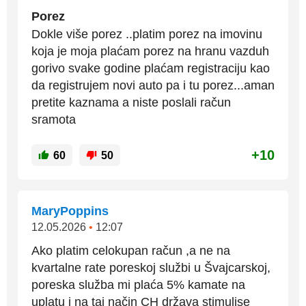
Porez
Dokle više porez ..platim porez na imovinu
koja je moja plaćam porez na hranu vazduh
gorivo svake godine plaćam registraciju kao
da registrujem novi auto pa i tu porez...aman
pretite kaznama a niste poslali račun
sramota
+10
60
50
MaryPoppins
12.05.2026
•
12:07
Ako platim celokupan račun ,a ne na
kvartalne rate poreskoj službi u Švajcarskoj,
poreska služba mi plaća 5% kamate na
uplatu i na taj način CH država stimulise