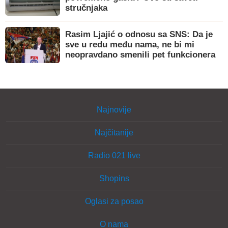
stručnjaka
Rasim Ljajić o odnosu sa SNS: Da je
sve u redu među nama, ne bi mi
neopravdano smenili pet funkcionera
Najnovije
Najčitanije
Radio 021 live
Shopins
Oglasi za posao
O nama