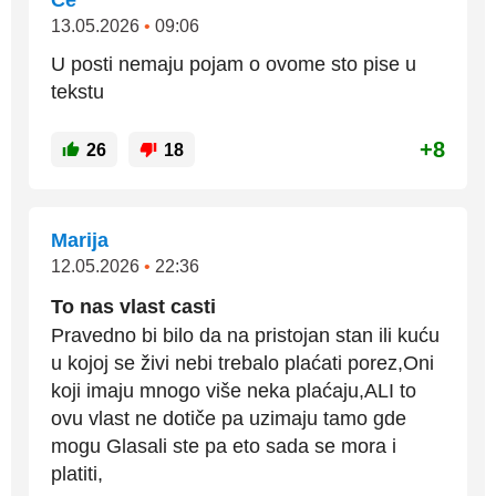
Ce
13.05.2026
•
09:06
U posti nemaju pojam o ovome sto pise u
tekstu
+8
26
18
Marija
12.05.2026
•
22:36
To nas vlast casti
Pravedno bi bilo da na pristojan stan ili kuću
u kojoj se živi nebi trebalo plaćati porez,Oni
koji imaju mnogo više neka plaćaju,ALI to
ovu vlast ne dotiče pa uzimaju tamo gde
mogu Glasali ste pa eto sada se mora i
platiti,