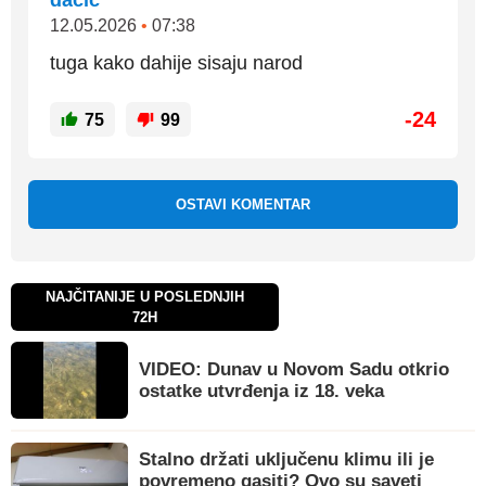
dacic
12.05.2026
•
07:38
tuga kako dahije sisaju narod
-24
75
99
OSTAVI KOMENTAR
NAJČITANIJE U POSLEDNJIH
72H
VIDEO: Dunav u Novom Sadu otkrio
ostatke utvrđenja iz 18. veka
Stalno držati uključenu klimu ili je
povremeno gasiti? Ovo su saveti