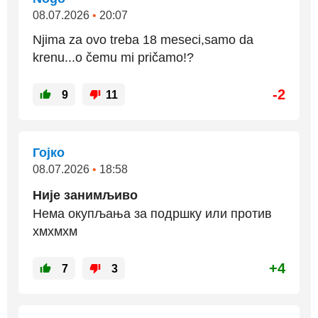
08.07.2026
•
20:07
Njima za ovo treba 18 meseci,samo da
krenu...o čemu mi pričamo!?
-2
9
11
Гојко
08.07.2026
•
18:58
Није занимљиво
Нема окупљања за подршку или против
хмхмхм
+4
7
3