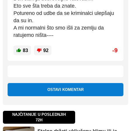
Eto sve šta treba da znate.
Potureno od udbe da se kriminalci ulepšaju
da su in.
A mi normalni što smo išli za zemlju da
ratujemo ništa----
-9
83
92
OSTAVI KOMENTAR
NAJČITANIJE U POSLEDNJIH
72H