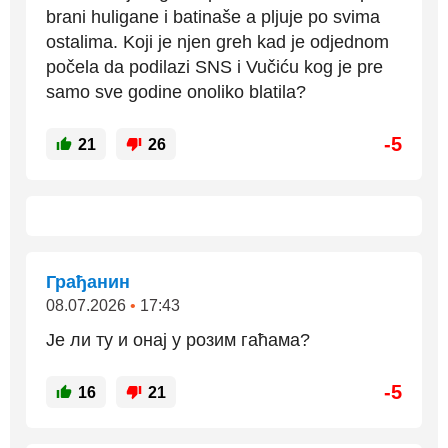
brani huligane i batinaše a pljuje po svima
ostalima. Koji je njen greh kad je odjednom
počela da podilazi SNS i Vučiću kog je pre
samo sve godine onoliko blatila?
-5
21
26
Грађанин
08.07.2026
•
17:43
Је ли ту и онај у розим гаћама?
-5
16
21