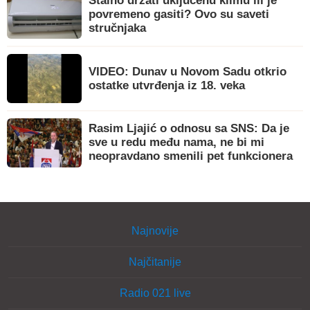
Stalno držati uključenu klimu ili je
povremeno gasiti? Ovo su saveti
stručnjaka
VIDEO: Dunav u Novom Sadu otkrio
ostatke utvrđenja iz 18. veka
Rasim Ljajić o odnosu sa SNS: Da je
sve u redu među nama, ne bi mi
neopravdano smenili pet funkcionera
Najnovije
Najčitanije
Radio 021 live