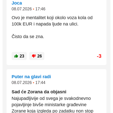
Joca
08.07.2026
•
17:46
Ovo je mentalitet koji okolo voza kola od
100k EUR i napada ljude na ulici.
Čisto da se zna.
-3
23
26
Puter na glavi radi
08.07.2026
•
17:44
Sad će Zorana da objasni
Najupadljivije od svega je svakodnevno
pojavljinje bivše ministarke građevine
Zorane koja izgleda po zadatku non stop