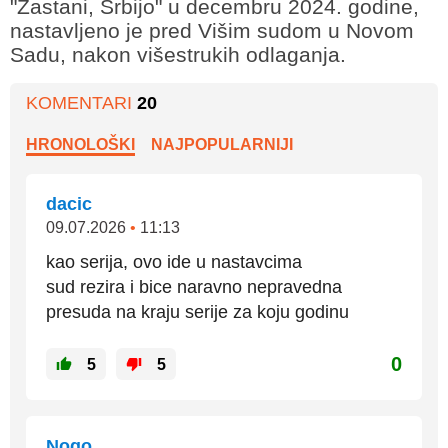
"Zastani, Srbijo" u decembru 2024. godine,
nastavljeno je pred Višim sudom u Novom
Sadu, nakon višestrukih odlaganja.
KOMENTARI
20
HRONOLOŠKI
NAJPOPULARNIJI
dacic
09.07.2026
•
11:13
kao serija, ovo ide u nastavcima
sud rezira i bice naravno nepravedna
presuda na kraju serije za koju godinu
0
5
5
Nogo