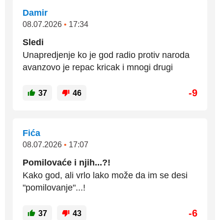
Damir
08.07.2026
•
17:34
Sledi
Unapredjenje ko je god radio protiv naroda
avanzovo je repac kricak i mnogi drugi
-9
37
46
Fića
08.07.2026
•
17:07
Pomilovaće i njih...?!
Kako god, ali vrlo lako može da im se desi
"pomilovanje"...!
-6
37
43