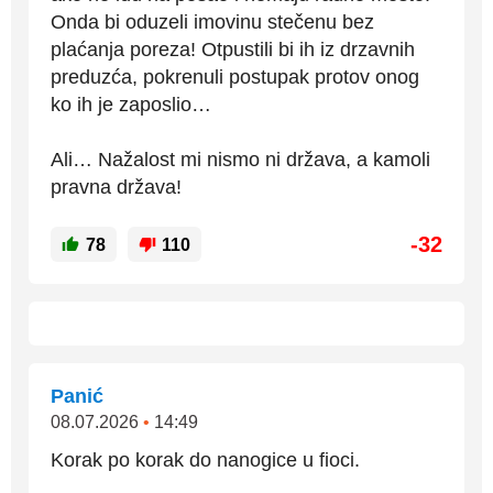
Onda bi oduzeli imovinu stečenu bez
plaćanja poreza! Otpustili bi ih iz drzavnih
preduzća, pokrenuli postupak protov onog
ko ih je zaposlio…
Ali… Nažalost mi nismo ni država, a kamoli
pravna država!
-32
78
110
Panić
08.07.2026
•
14:49
Korak po korak do nanogice u fioci.