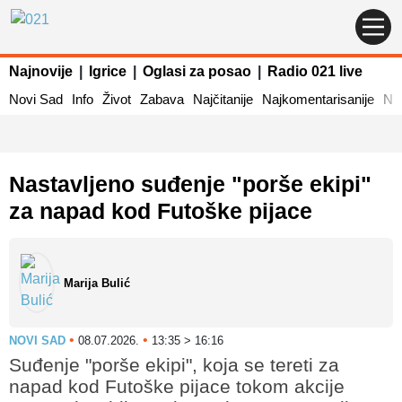
Najnovije
|
Igrice
|
Oglasi za posao
|
Radio 021 live
Novi Sad
Info
Život
Zabava
Najčitanije
Najkomentarisanije
Naj
Nastavljeno suđenje "porše ekipi"
za napad kod Futoške pijace
Marija Bulić
•
•
NOVI SAD
08.07.2026.
13:35 > 16:16
Suđenje "porše ekipi", koja se tereti za
napad kod Futoške pijace tokom akcije