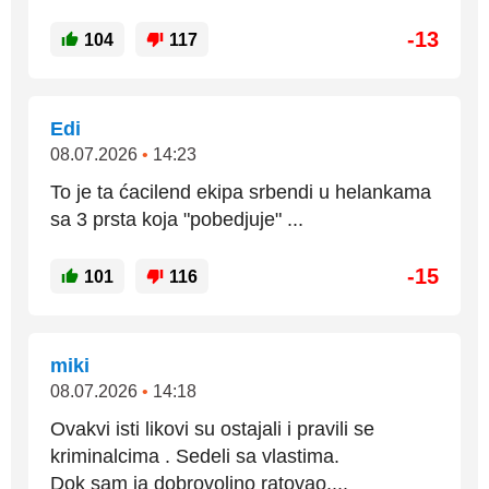
-13
104
117
Edi
08.07.2026
•
14:23
To je ta ćacilend ekipa srbendi u helankama
sa 3 prsta koja "pobedjuje" ...
-15
101
116
miki
08.07.2026
•
14:18
Ovakvi isti likovi su ostajali i pravili se
kriminalcima . Sedeli sa vlastima.
Dok sam ja dobrovoljno ratovao....