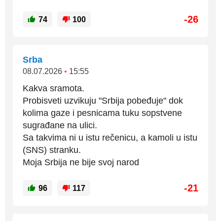
-26
74
100
Srba
08.07.2026
•
15:55
Kakva sramota.
Probisveti uzvikuju "Srbija pobeđuje" dok
kolima gaze i pesnicama tuku sopstvene
sugrađane na ulici.
Sa takvima ni u istu rečenicu, a kamoli u istu
(SNS) stranku.
Moja Srbija ne bije svoj narod
-21
96
117