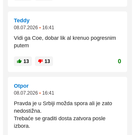
Teddy
08.07.2026
•
16:41
Vidi ga Coe, dobar lik al krenuo pogresnim
putem
0
13
13
Otpor
08.07.2026
•
16:41
Pravda je u Srbiji možda spora ali je zato
nedostižna.
Trebaće se graditi dosta zatvora posle
izbora.