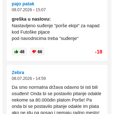
pajo patak
08.07.2026
•
15:07
greška u naslovu:
Nastavljeno suđenje "porše ekipi" za napad
kod Futoške pijace
pod navodnicima treba "suđenje"
-18
48
66
Zebra
08.07.2026
•
14:59
Da smo normalna država odavno bi isti bili
osuđeni! Onda bi se postavilo pitanje odakle
nekome sa 80.000din platom Porše! Pa
onda bi se postavilo pitanje odakle im plata
ako ne idu na posao i nemaju radno mesto!