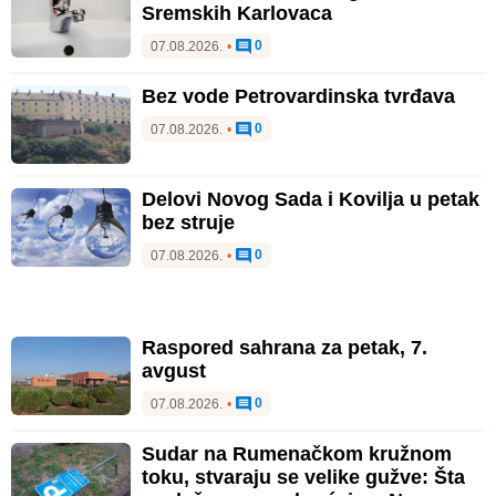
Sremskih Karlovaca
0
07.08.2026.
•
Bez vode Petrovardinska tvrđava
0
07.08.2026.
•
Delovi Novog Sada i Kovilja u petak
bez struje
0
07.08.2026.
•
Raspored sahrana za petak, 7.
avgust
0
07.08.2026.
•
Sudar na Rumenačkom kružnom
toku, stvaraju se velike gužve: Šta