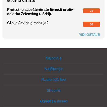
studentskih lista
Protestno saopštenje sto ličnosti protiv
71
dolaska Zelenskog u Srbiju
Čija je Jovina gimnazija?
60
VIDI OSTALE
Najnovije
Najčitanije
Radio 021 live
Shopins
Oglasi za posao