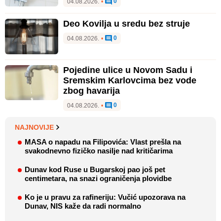
0
04.08.2026.
•
Deo Kovilja u sredu bez struje
0
04.08.2026.
•
Pojedine ulice u Novom Sadu i
Sremskim Karlovcima bez vode
zbog havarija
0
04.08.2026.
•
NAJNOVIJE
MASA o napadu na Filipovića: Vlast prešla na
svakodnevno fizičko nasilje nad kritičarima
Dunav kod Ruse u Bugarskoj pao još pet
centimetara, na snazi ograničenja plovidbe
Ko je u pravu za rafineriju: Vučić upozorava na
Dunav, NIS kaže da radi normalno