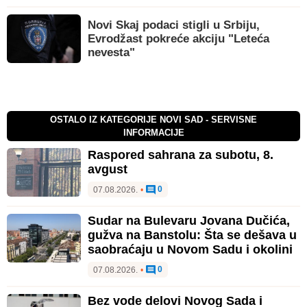
Novi Skaj podaci stigli u Srbiju,
Evrodžast pokreće akciju "Leteća
nevesta"
OSTALO IZ KATEGORIJE NOVI SAD - SERVISNE
INFORMACIJE
Raspored sahrana za subotu, 8.
avgust
0
07.08.2026.
•
Sudar na Bulevaru Jovana Dučića,
gužva na Banstolu: Šta se dešava u
saobraćaju u Novom Sadu i okolini
0
07.08.2026.
•
Bez vode delovi Novog Sada i