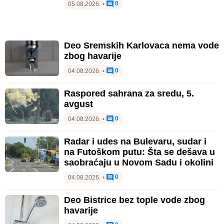
0
05.08.2026.
•
Deo Sremskih Karlovaca nema vode
zbog havarije
0
04.08.2026.
•
Raspored sahrana za sredu, 5.
avgust
0
04.08.2026.
•
Radar i udes na Bulevaru, sudar i
na Futoškom putu: Šta se dešava u
saobraćaju u Novom Sadu i okolini
0
04.08.2026.
•
Deo Bistrice bez tople vode zbog
havarije