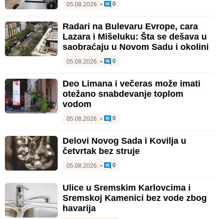
0
05.08.2026.
•
Radari na Bulevaru Evrope, cara
Lazara i Mišeluku: Šta se dešava u
saobraćaju u Novom Sadu i okolini
0
05.08.2026.
•
Deo Limana i večeras može imati
otežano snabdevanje toplom
vodom
0
05.08.2026.
•
Delovi Novog Sada i Kovilja u
četvrtak bez struje
0
05.08.2026.
•
Ulice u Sremskim Karlovcima i
Sremskoj Kamenici bez vode zbog
havarija