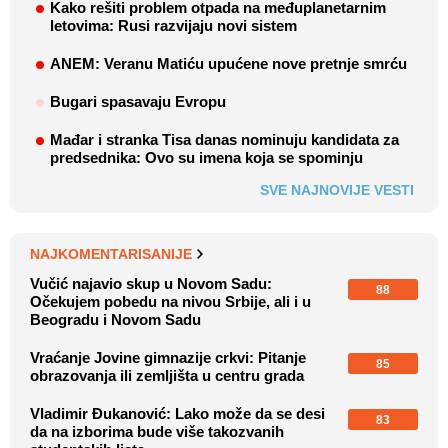
Kako rešiti problem otpada na međuplanetarnim
letovima: Rusi razvijaju novi sistem
ANEM: Veranu Matiću upućene nove pretnje smrću
Bugari spasavaju Evropu
Mađar i stranka Tisa danas nominuju kandidata za
predsednika: Ovo su imena koja se spominju
SVE NAJNOVIJE VESTI
NAJKOMENTARISANIJE
Vučić najavio skup u Novom Sadu:
88
Očekujem pobedu na nivou Srbije, ali i u
Beogradu i Novom Sadu
Vraćanje Jovine gimnazije crkvi: Pitanje
85
obrazovanja ili zemljišta u centru grada
Vladimir Đukanović: Lako može da se desi
83
da na izborima bude više takozvanih