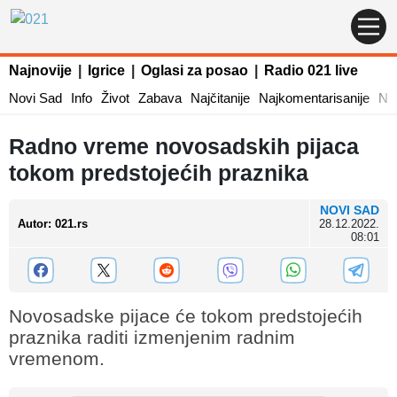
Najnovije
|
Igrice
|
Oglasi za posao
|
Radio 021 live
Novi Sad
Info
Život
Zabava
Najčitanije
Najkomentarisanije
Naj
Radno vreme novosadskih pijaca
tokom predstojećih praznika
NOVI SAD
Autor
:
021.rs
28.12.2022.
08:01
Novosadske pijace će tokom predstojećih
praznika raditi izmenjenim radnim
vremenom.