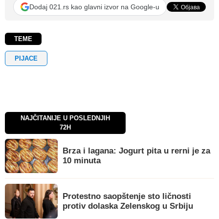
Dodaj 021.rs kao glavni izvor na Google-u
TEME
PIJACE
NAJČITANIJE U POSLEDNJIH
72H
Brza i lagana: Jogurt pita u rerni je za
10 minuta
Protestno saopštenje sto ličnosti
protiv dolaska Zelenskog u Srbiju