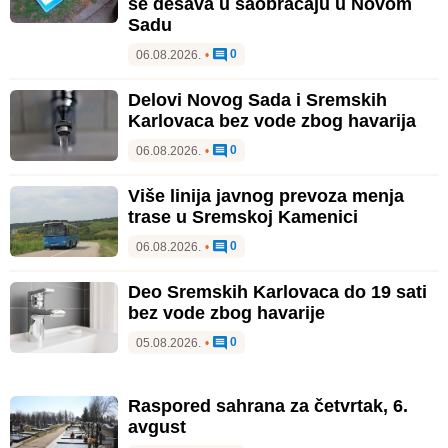
se dešava u saobraćaju u Novom
Sadu
0
06.08.2026.
•
Delovi Novog Sada i Sremskih
Karlovaca bez vode zbog havarija
0
06.08.2026.
•
Više linija javnog prevoza menja
trase u Sremskoj Kamenici
0
06.08.2026.
•
Deo Sremskih Karlovaca do 19 sati
bez vode zbog havarije
0
05.08.2026.
•
Raspored sahrana za četvrtak, 6.
avgust