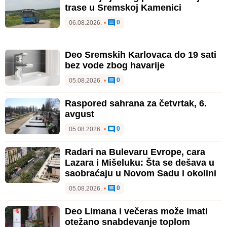
trase u Sremskoj Kamenici
0
06.08.2026.
•
Deo Sremskih Karlovaca do 19 sati
bez vode zbog havarije
0
05.08.2026.
•
Raspored sahrana za četvrtak, 6.
avgust
0
05.08.2026.
•
Radari na Bulevaru Evrope, cara
Lazara i Mišeluku: Šta se dešava u
saobraćaju u Novom Sadu i okolini
0
05.08.2026.
•
Deo Limana i večeras može imati
otežano snabdevanje toplom