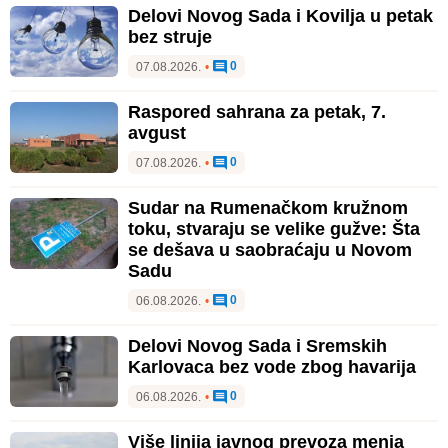
Delovi Novog Sada i Kovilja u petak
bez struje
0
07.08.2026.
•
Raspored sahrana za petak, 7.
avgust
0
07.08.2026.
•
Sudar na Rumenačkom kružnom
toku, stvaraju se velike gužve: Šta
se dešava u saobraćaju u Novom
Sadu
0
06.08.2026.
•
Delovi Novog Sada i Sremskih
Karlovaca bez vode zbog havarija
0
06.08.2026.
•
Više linija javnog prevoza menja