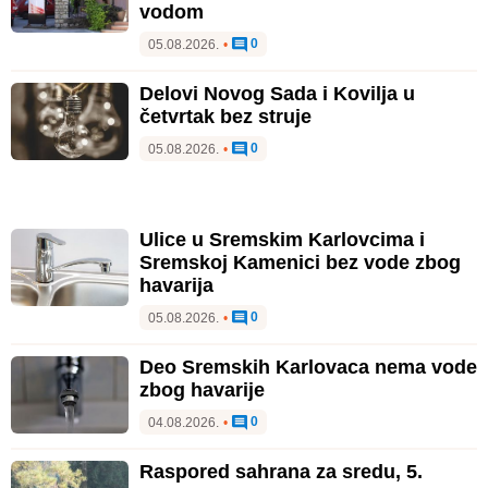
vodom
0
05.08.2026.
•
Delovi Novog Sada i Kovilja u
četvrtak bez struje
0
05.08.2026.
•
Ulice u Sremskim Karlovcima i
Sremskoj Kamenici bez vode zbog
havarija
0
05.08.2026.
•
Deo Sremskih Karlovaca nema vode
zbog havarije
0
04.08.2026.
•
Raspored sahrana za sredu, 5.