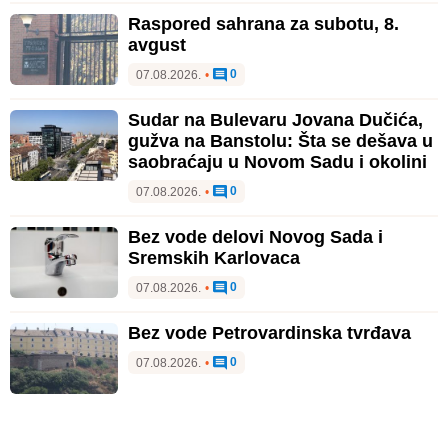
Raspored sahrana za subotu, 8.
avgust
0
07.08.2026.
•
Sudar na Bulevaru Jovana Dučića,
gužva na Banstolu: Šta se dešava u
saobraćaju u Novom Sadu i okolini
0
07.08.2026.
•
Bez vode delovi Novog Sada i
Sremskih Karlovaca
0
07.08.2026.
•
Bez vode Petrovardinska tvrđava
0
07.08.2026.
•