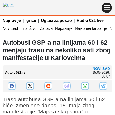
Najnovije
|
Igrice
|
Oglasi za posao
|
Radio 021 live
Novi Sad
Info
Život
Zabava
Najčitanije
Najkomentarisanije
Naj
Autobusi GSP-a na linijama 60 i 62
menjaju trasu na nekoliko sati zbog
manifestacije u Karlovcima
NOVI SAD
Autor
:
021.rs
15.05.2026.
08:07
Trase autobusa GSP-a na linijama 60 i 62
biće izmenjene danas, 15. maja zbog
manifestacije "Majska skupština" u