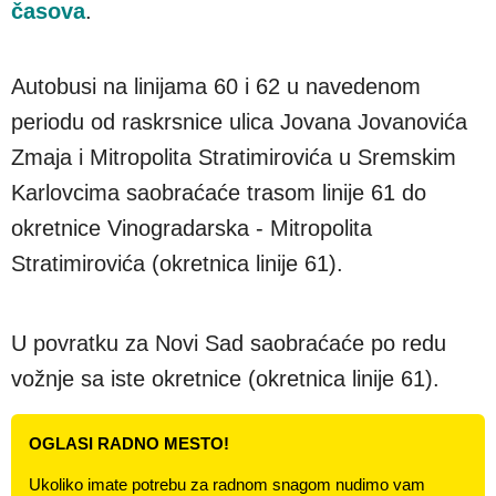
časova
.
Autobusi na linijama 60 i 62 u navedenom
periodu od raskrsnice ulica Jovana Jovanovića
Zmaja i Mitropolita Stratimirovića u Sremskim
Karlovcima saobraćaće trasom linije 61 do
okretnice Vinogradarska - Mitropolita
Stratimirovića (okretnica linije 61).
U povratku za Novi Sad saobraćaće po redu
vožnje sa iste okretnice (okretnica linije 61).
OGLASI RADNO MESTO!
Ukoliko imate potrebu za radnom snagom nudimo vam