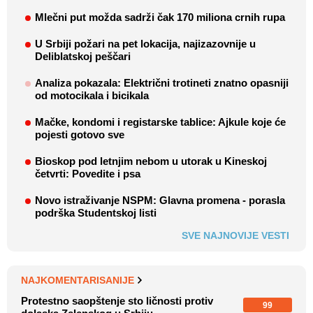
Mlečni put možda sadrži čak 170 miliona crnih rupa
U Srbiji požari na pet lokacija, najizazovnije u
Deliblatskoj peščari
Analiza pokazala: Električni trotineti znatno opasniji
od motocikala i bicikala
Mačke, kondomi i registarske tablice: Ajkule koje će
pojesti gotovo sve
Bioskop pod letnjim nebom u utorak u Kineskoj
četvrti: Povedite i psa
Novo istraživanje NSPM: Glavna promena - porasla
podrška Studentskoj listi
SVE NAJNOVIJE VESTI
NAJKOMENTARISANIJE
Protestno saopštenje sto ličnosti protiv
99