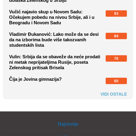
dolaska Zelenskog u Srbiju
Vučić najavio skup u Novom Sadu:
93
Očekujem pobedu na nivou Srbije, ali i u
Beogradu i Novom Sadu
Vladimir Đukanović: Lako može da se desi
84
da na izborima bude više takozvanih
studentskih lista
Vulin: Srbija da se obaveže da neće prodati
76
ni metak neprijateljima Rusije, poseta
Zelenskog pritisak Brisela
Čija je Jovina gimnazija?
60
VIDI OSTALE
Najnovije