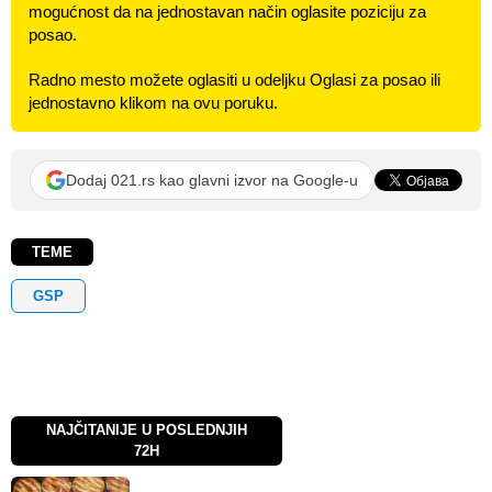
mogućnost da na jednostavan način oglasite poziciju za
posao.
Radno mesto možete oglasiti u odeljku Oglasi za posao ili
jednostavno klikom na ovu poruku.
Dodaj 021.rs kao glavni izvor na Google-u
TEME
GSP
NAJČITANIJE U POSLEDNJIH
72H