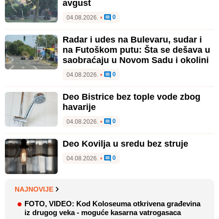
avgust
0
04.08.2026.
•
Radar i udes na Bulevaru, sudar i
na Futoškom putu: Šta se dešava u
saobraćaju u Novom Sadu i okolini
0
04.08.2026.
•
Deo Bistrice bez tople vode zbog
havarije
0
04.08.2026.
•
Deo Kovilja u sredu bez struje
0
04.08.2026.
•
NAJNOVIJE
FOTO, VIDEO: Kod Koloseuma otkrivena građevina
iz drugog veka - moguće kasarna vatrogasaca