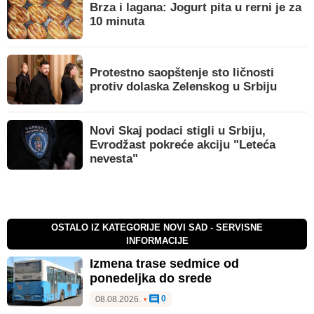
Brza i lagana: Jogurt pita u rerni je za
10 minuta
Protestno saopštenje sto ličnosti
protiv dolaska Zelenskog u Srbiju
Novi Skaj podaci stigli u Srbiju,
Evrodžast pokreće akciju "Leteća
nevesta"
OSTALO IZ KATEGORIJE NOVI SAD - SERVISNE
INFORMACIJE
Izmena trase sedmice od
ponedeljka do srede
0
08.08.2026.
•