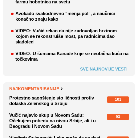
farmu hobotnica na svetu
Avokado svakodnevno "menja pol", a naučnici
konačno znaju kako
VIDEO: Vučić rekao da nije zadovoljan brzinom
kojom se rekonstruiše most, pa radnicima dao
sladoled
VIDEO: U šumama Kanade krije se neobična kuća na
točkovima
SVE NAJNOVIJE VESTI
NAJKOMENTARISANIJE
Protestno saopštenje sto ličnosti protiv
101
dolaska Zelenskog u Srbiju
Vučić najavio skup u Novom Sadu:
93
Očekujem pobedu na nivou Srbije, ali i u
Beogradu i Novom Sadu
Vladimir Đukanović: Lako može da se desi