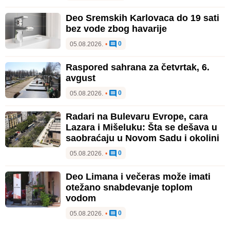
Deo Sremskih Karlovaca do 19 sati
bez vode zbog havarije
0
05.08.2026.
•
Raspored sahrana za četvrtak, 6.
avgust
0
05.08.2026.
•
Radari na Bulevaru Evrope, cara
Lazara i Mišeluku: Šta se dešava u
saobraćaju u Novom Sadu i okolini
0
05.08.2026.
•
Deo Limana i večeras može imati
otežano snabdevanje toplom
vodom
0
05.08.2026.
•