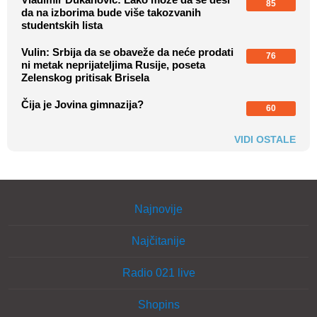
85
da na izborima bude više takozvanih
studentskih lista
Vulin: Srbija da se obaveže da neće prodati
76
ni metak neprijateljima Rusije, poseta
Zelenskog pritisak Brisela
Čija je Jovina gimnazija?
60
VIDI OSTALE
Najnovije
Najčitanije
Radio 021 live
Shopins