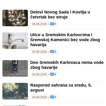
Delovi Novog Sada i Kovilja u
četvrtak bez struje
0
05.08.2026.
•
Ulice u Sremskim Karlovcima i
Sremskoj Kamenici bez vode zbog
havarija
0
05.08.2026.
•
Deo Sremskih Karlovaca nema vode
zbog havarije
0
04.08.2026.
•
Raspored sahrana za sredu, 5.
avgust
0
04.08.2026.
•