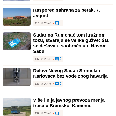
Raspored sahrana za petak, 7.
avgust
0
07.08.2026.
•
Sudar na Rumenačkom kružnom
toku, stvaraju se velike gužve: Šta
se dešava u saobraćaju u Novom
Sadu
0
06.08.2026.
•
Delovi Novog Sada i Sremskih
Karlovaca bez vode zbog havarija
0
06.08.2026.
•
Više linija javnog prevoza menja
trase u Sremskoj Kamenici
0
06.08.2026.
•