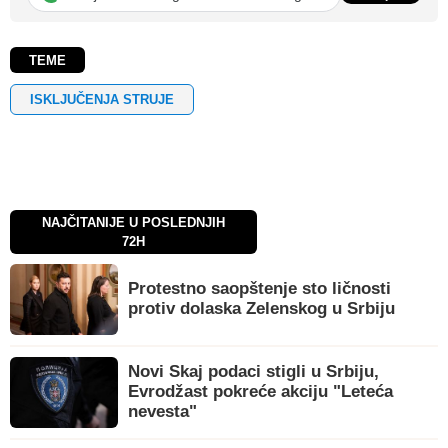
TEME
ISKLJUČENJA STRUJE
NAJČITANIJE U POSLEDNJIH
72H
Protestno saopštenje sto ličnosti
protiv dolaska Zelenskog u Srbiju
Novi Skaj podaci stigli u Srbiju,
Evrodžast pokreće akciju "Leteća
nevesta"