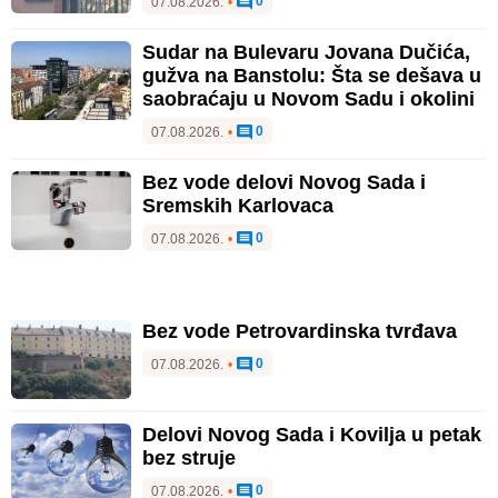
0
07.08.2026.
•
Sudar na Bulevaru Jovana Dučića,
gužva na Banstolu: Šta se dešava u
saobraćaju u Novom Sadu i okolini
0
07.08.2026.
•
Bez vode delovi Novog Sada i
Sremskih Karlovaca
0
07.08.2026.
•
Bez vode Petrovardinska tvrđava
0
07.08.2026.
•
Delovi Novog Sada i Kovilja u petak
bez struje
0
07.08.2026.
•