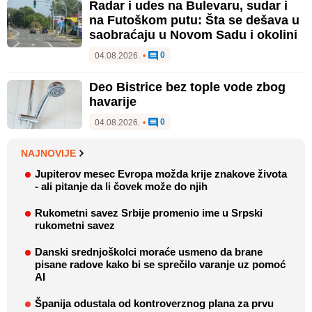
Radar i udes na Bulevaru, sudar i
na Futoškom putu: Šta se dešava u
saobraćaju u Novom Sadu i okolini
0
04.08.2026.
•
Deo Bistrice bez tople vode zbog
havarije
0
04.08.2026.
•
NAJNOVIJE
Jupiterov mesec Evropa možda krije znakove života
- ali pitanje da li čovek može do njih
Rukometni savez Srbije promenio ime u Srpski
rukometni savez
Danski srednjoškolci moraće usmeno da brane
pisane radove kako bi se sprečilo varanje uz pomoć
AI
Španija odustala od kontroverznog plana za prvu