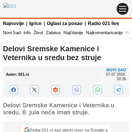
Najnovije
|
Igrice
|
Oglasi za posao
|
Radio 021 live
Novi Sad
Info
Život
Zabava
Najčitanije
Najkomentarisanije
Naj
Delovi Sremske Kamenice i
Veternika u sredu bez struje
NOVI SAD
Autor
:
021.rs
07.07.2026.
10:35
Delovi Sremske Kamenice i Veternika u
sredu, 8. jula neće imati struje.
Dodaj 021.rs kao glavni izvor na Google-u